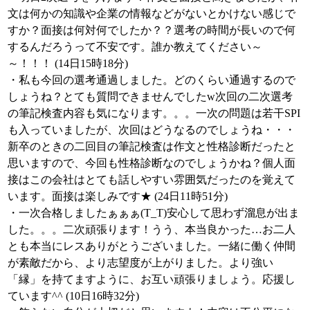
文は何かの知識や企業の情報などがないとかけない感じで
すか？面接は何対何でしたか？？選考の時間が長いので何
するんだろうって不安です。誰か教えてください～
～！！！ (14日15時18分)
・私も今回の選考通過しました。どのくらい通過するので
しょうね？とても質問できませんでしたw次回の二次選考
の筆記検査内容も気になります。。。一次の問題は若干SPI
も入っていましたが、次回はどうなるのでしょうね・・・
新卒のときの二回目の筆記検査は作文と性格診断だったと
思いますので、今回も性格診断なのでしょうかね？個人面
接はこの会社はとても話しやすい雰囲気だったのを覚えて
います。面接は楽しみです★ (24日11時51分)
・一次合格しましたぁぁぁ(T_T)安心して思わず溜息が出ま
した。。。二次頑張ります！うう、本当良かった…お二人
とも本当にレスありがとうございました。一緒に働く仲間
が素敵だから、より志望度が上がりました。より強い
「縁」を持てますように、お互い頑張りましょう。応援し
ています^^ (10日16時32分)