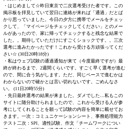
・はじめまして☆昨日東京で二次選考受けた者です。この
掲示板を拝見していて翌日に連絡が来れば「通過」だとば
かり思っていました。今日の夕方に携帯でメールをチェッ
クして、「マイページをチェックしてください」とのメー
ルがあったので、家に帰ってチェックすると残念な結果で
した。。期待していただけにすごくショックです。。三次
選考に進みたかったです！これから受ける方頑張ってくだ
さい☆ (30日20時18分)
・私はウェブ試験の通過通知が来て（今度最終ですが）最
終が終わるまで、2週間くらいです。すごく早く選考が進む
ので、間に合う気がします。ただ、同じペースで進むかは
わからないので確かとは言い切れないです。ごめんなさ
い。 (11日20時55分)
・先日最終選考の結果が来ました。ダメでした…私もこの
サイトに随分助けられましたので、これから受ける人が参
考にしてくれることを願って試験の内容を簡単に載せてお
きます。一次：コミュニケーションシート、事務処理能力
テスト二次：SPI、適性試験、作文「チームワークについ