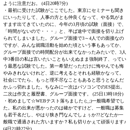
ように注意だお。 (4日20時7分)
・最初に受けた試験がここでした。東京にセミナーも聞き
にいったりして、人事の方とも仲良くなって、やる気がま
すます出てきていたのに、今年の3月頃の試験（面接）で、
「時間がないので・・・」と、半ば途中で面接を切り上げ
られてしまいました。グループ面接で3～4人での面接なの
ですが、みんな就職活動を始めた頃という事もあってか、
グループ面接での時間配分が出来てなかったみたいで、3人
中3番目の私は言いたいこともいえぬまま強制終了、ってい
う最悪な試験でした。第一希望だっただけに悔やんでも悔
やみきれないけれど、逆に考えるとそれも経験かなって。
社会にでたら、もっと理不尽なこともあると思うとなんだ
かふっ切れました。ちなみに一次はパソコンでのES提出。
二次は作文と履歴書、グループ面接です。 (25日13時18分)
・初めまして☆WEBテスト落ちました (;_;)一般職希望でし
た。私の出来が悪かったのは確かですけど、一般職は募集
も若干名だし、やはり狭き門なんでしょぅか??どなたか一
般職で通過された方いますか？私も切りかぇて頑張ります♪
(4日21時27分)