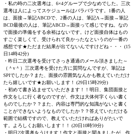
・私の時の二次選考は、6×4グループで少なめでした。三次
選考は人によってスケジュールはバラバラです。1番の人
は、面接→筆記ABCDで、2番の人は、筆記A→面接→筆記
BCD最後の人は、筆記ABCD→面接って感じですね。なの
で面接の準備をする余裕はないです。けど面接自体はもの
すごく楽しくて、受けられて良かったなというのが一番の
感想です★ただまだ結果が出てないんですけどね・・・ (15
日14時42分)
・昨日二次選考を受けてさっき通過のメール頂きました～
（＾v＾）三次選考を受けた方に質問なんですが、筆記は
SPIでしたか？また、面接の雰囲気なんかも教えていただけ
たら嬉しいです★お願いします！ (29日15時29分)
・初めて書き込ませていただきます！！明日、集団面接と
作文をしに行く者なのですが、作文は大体何字くらい書く
ものでしたか？？また、内容は専門的な知識がないと書く
ことができないようなものでしたか？？答えていただける
範囲で結構ですので、教えていただければありがたいで
す。よろしくお願いします！！ (20日10時59分)
・明日2次選考をうけます！作文と面接と聞きましたが、作