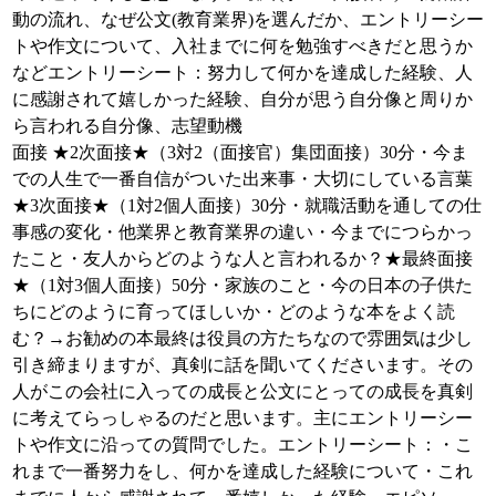
動の流れ、なぜ公文(教育業界)を選んだか、エントリーシー
トや作文について、入社までに何を勉強すべきだと思うか
などエントリーシート：努力して何かを達成した経験、人
に感謝されて嬉しかった経験、自分が思う自分像と周りか
ら言われる自分像、志望動機
面接 ★2次面接★（3対2（面接官）集団面接）30分・今ま
での人生で一番自信がついた出来事・大切にしている言葉
★3次面接★（1対2個人面接）30分・就職活動を通しての仕
事感の変化・他業界と教育業界の違い・今までにつらかっ
たこと・友人からどのような人と言われるか？★最終面接
★（1対3個人面接）50分・家族のこと・今の日本の子供た
ちにどのように育ってほしいか・どのような本をよく読
む？→お勧めの本最終は役員の方たちなので雰囲気は少し
引き締まりますが、真剣に話を聞いてくださいます。その
人がこの会社に入っての成長と公文にとっての成長を真剣
に考えてらっしゃるのだと思います。主にエントリーシー
トや作文に沿っての質問でした。エントリーシート：・こ
れまで一番努力をし、何かを達成した経験について・これ