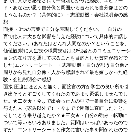
までに人から感謝されて一番嬉しかった経験、エピソー
ド・あなたが思う自分像と周囲から言われる自分像はどの
ようなものか？（具体的に）・志望動機・会社説明会の感
想
面接 ・3つの言葉で自分を表現してください。・自分の一
言で他人に大きな影響を与えた経験について具体的に話し
てください。(あなたはどんな人間なのか？ということを、
価値観(特に人生観や職業観)および他者とのコミュニケーシ
ョンの在り方を通して探ることを目的とした質問が殆どで
した)エントリーシート：・志望動機・自分が思う自分像と
周りから見た自分像・人から感謝されて最も嬉しかった経
験・会社説明会の感想
面接 圧迫はほとんど無く、面接官の方が学生の良い所を引
き出そうとすごくしてくれたのであまり緊張しませんでし
た。★二次★・今まで出会った人の中で一番自分に影響を
与えた人（家族以外で）・今までで困難に直面したこと、
そしてどう乗り越えたか？★三次★・自分の強み・転勤に
ついて等いろいろありました。質問はいっぱいあったので
すが、エントリーシートと作文に書いた事を聞かれたので