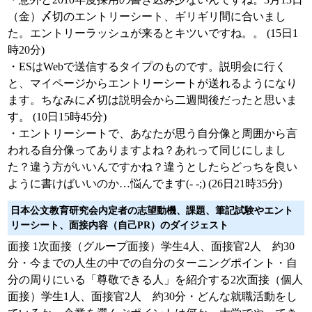
（金）〆切のエントリーシート、ギリギリ間に合いまし
た。エントリーラッシュが来るとキツいですね。。 (15日1
時20分)
・ESはWebで送信するタイプのものです。説明会に行く
と、マイページからエントリーシートが送れるようになり
ます。ちなみに〆切は説明会から二週間後だったと思いま
す。 (10日15時45分)
・エントリーシートで、あなたが思う自分像と周囲から言
われる自分像ってありますよね？あれって同じにしまし
た？違う方がいいんですかね？違うとしたらどっちを良い
ように書けばいいのか…悩んでます(- -;) (26日21時35分)
日本公文教育研究会内定者の志望動機、課題、筆記試験やエント
リーシート、面接内容（自己PR）のダイジェスト
面接 1次面接（グループ面接）学生4人、面接官2人 約30
分・今までの人生の中での自分のターニングポイント・自
分の周りにいる「尊敬できる人」を紹介する2次面接（個人
面接）学生1人、面接官2人 約30分・どんな就職活動をし