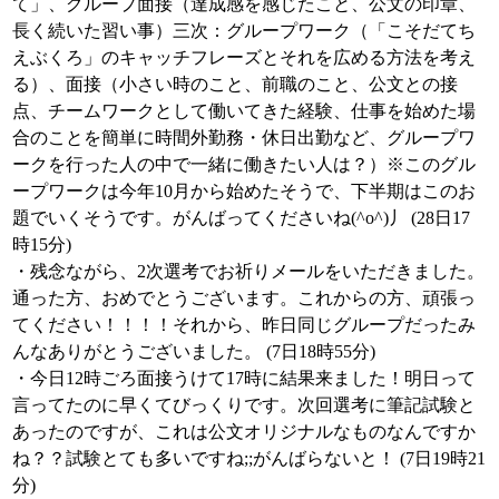
て」、グループ面接（達成感を感じたこと、公文の印章、
長く続いた習い事）三次：グループワーク（「こそだてち
えぶくろ」のキャッチフレーズとそれを広める方法を考え
る）、面接（小さい時のこと、前職のこと、公文との接
点、チームワークとして働いてきた経験、仕事を始めた場
合のことを簡単に時間外勤務・休日出勤など、グループワ
ークを行った人の中で一緒に働きたい人は？）※このグル
ープワークは今年10月から始めたそうで、下半期はこのお
題でいくそうです。がんばってくださいね(^o^)丿 (28日17
時15分)
・残念ながら、2次選考でお祈りメールをいただきました。
通った方、おめでとうございます。これからの方、頑張っ
てください！！！！それから、昨日同じグループだったみ
んなありがとうございました。 (7日18時55分)
・今日12時ごろ面接うけて17時に結果来ました！明日って
言ってたのに早くてびっくりです。次回選考に筆記試験と
あったのですが、これは公文オリジナルなものなんですか
ね？？試験とても多いですね;;がんばらないと！ (7日19時21
分)