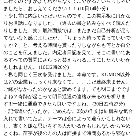
に行くのですがよくわからなくて…分かる方いらっしゃい
ましたら、おしえてください！！ (10日14時7分)
・少し前に内定いただいたものです。この掲示板にはかな
りお世話になりました。（過去の書き込みをすべて読んだ
りしました 笑）最終面接では、まだまだ自己分析が足り
てないなと感じましたが、「ちょっと待って貰っていいで
すか？」と、考える時間を貰ったりしながらも何とか自分
のことを伝えました。内定者日記を見て、そこに書いてあ
るすべての質問にさらっと答えられるようにしたらいいか
もしれません。 (16日2時26分)
・私も同じく三次を受けました。本命です。KUMON以外
はどの企業もしっくり来なくて。。。まだ連絡来ません。
ご縁がなかったのかなぁと諦めてます。でも明日までです
よね？奇跡が起こって明日通過の連絡が来るのを祈りま
す!!!一緒に通過できたら良いですよね。 (30日22時27分)
・記憶違いだったか。ごめんな。2次の作文は結構みな気合
入れて書いてたよ。テーマは会によって違うかもしれない
し、書くと嫌な思いをする人がいるかもしれないからやめ
とくね。苗字が後の方の人は面接まで時間あるから寝ない