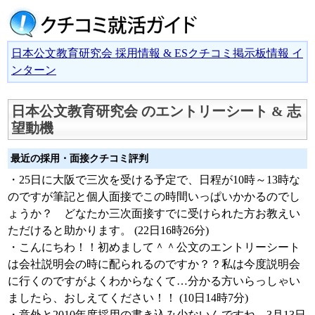
日本公文教育研究会 採用情報 & ESクチコミ掲示板情報 イ
ンターン
日本公文教育研究会 のエントリーシート & 志
望動機
最近の採用・面接クチコミ評判
・25日に大阪で三次を受ける予定で、日程が10時～13時な
のですが筆記と個人面接でこの時間いっぱいかかるのでし
ょうか？ どなたか三次面接すでに受けられた方お教えい
ただけると助かります。 (22日16時26分)
・こんにちわ！！初めまして＾＾公文のエントリーシート
は会社説明会の時に配られるのですか？？私は今度説明会
に行くのですがよくわからなくて…分かる方いらっしゃい
ましたら、おしえてください！！ (10日14時7分)
・意外と2010年度採用の書き込み少ないんですね。3月13日