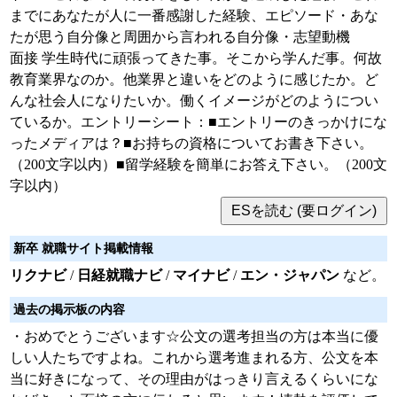
までにあなたが人に一番感謝した経験、エピソード・あな
たが思う自分像と周囲から言われる自分像・志望動機
面接 学生時代に頑張ってきた事。そこから学んだ事。何故
教育業界なのか。他業界と違いをどのように感じたか。ど
んな社会人になりたいか。働くイメージがどのようについ
ているか。エントリーシート：■エントリーのきっかけにな
ったメディアは？■お持ちの資格についてお書き下さい。
（200文字以内）■留学経験を簡単にお答え下さい。（200文
字以内）
新卒 就職サイト掲載情報
リクナビ
/
日経就職ナビ
/
マイナビ
/
エン・ジャパン
など。
過去の掲示板の内容
・おめでとうございます☆公文の選考担当の方は本当に優
しい人たちですよね。これから選考進まれる方、公文を本
当に好きになって、その理由がはっきり言えるくらいにな