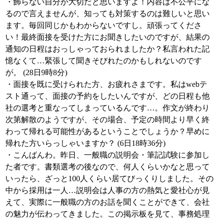
・飾らない自分が大切だと思いますよ！内容は不公平にな
るので言えませんが、知っても対策するのは難しいと思い
ます。毎回同じかもわからないですし。頑張ってくださ
い！最終面接を受けた方にお聞きしたいのですが、結果の
通知の日程はおっしゃっておられましたか？私言われた記
憶なくて…緊張して聞きそびれたのかもしれないのです
が。 (28日9時8分)
・面接を既に受けられた方、お疲れさまです。私はwebテ
スト通って、面接の予約をしたいんですが、どの日程も他
社の選考と重なってしまっているんです…。作文が終わり
次第解散のようですが、その場合、予定の時間より早く終
わって帰れる可能性があるということでしょうか？早めに
帰れた方いらっしゃいますか？ (6日18時36分)
・こんばんわ。昨日、一般職の説明会・筆記試験に参加し
た者です。書類選考の後なので、何人くらいかなと思って
いったら、ざっと100人くらい居てびっくりしました。その
中から採用は一人…説明会は人事の方の熱気と愛社心が見
えて、実際に一般職の方のお話を聞くことができて、会社
の魅力が伝わってきました。この掲示板を見て、事務処理