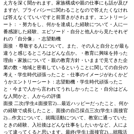
え方を深く聞かれます。家族構成や親の仕事にも話が及び
ますが、プライバシーに関わることなので答えたくなけれ
ば答えなくていいですと前置きがされます。エントリーシ
ート：・努力をし、何かを達成した経験について・人に一
番感謝した経験、エピソード・自分と他人から見たそれぞ
れの「自分像」・志望動機
面接 ・尊敬する人について。また、その人と自分とが最も
違うと感じるところはどんな点か。・教育に興味を持った
理由・家族について・親の教育方針・いままで見てきた企
業の数・地域と密着しているということに関しての自分の
考え・学生時代頑張ったこと・仕事のイメージがわくかど
うかエントリーシート：志望動機・学生時代頑張ったこ
と・今まで人から言われてうれしかったこと・自分はどん
な人間かと、人からの評価
面接 二次(学生4:面接官2)…最近ハッピーだったこと、何か
の経験で成長したこと、面接の自己採点三次(学生1:面接官
2)…作文について、就職活動について、教室に通っていた
ときの経験、入社後はどんな仕事をしたいかなど、人によ
って違ってくると思います。最終(学生1:面接官2)…就職活