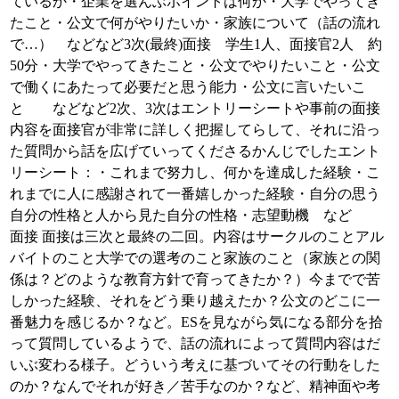
ているか・企業を選んぶポイントは何か・大学でやってき
たこと・公文で何がやりたいか・家族について（話の流れ
で…） などなど3次(最終)面接 学生1人、面接官2人 約
50分・大学でやってきたこと・公文でやりたいこと・公文
で働くにあたって必要だと思う能力・公文に言いたいこ
と などなど2次、3次はエントリーシートや事前の面接
内容を面接官が非常に詳しく把握してらして、それに沿っ
た質問から話を広げていってくださるかんじでしたエント
リーシート：・これまで努力し、何かを達成した経験・こ
れまでに人に感謝されて一番嬉しかった経験・自分の思う
自分の性格と人から見た自分の性格・志望動機 など
面接 面接は三次と最終の二回。内容はサークルのことアル
バイトのこと大学での選考のこと家族のこと（家族との関
係は？どのような教育方針で育ってきたか？）今までで苦
しかった経験、それをどう乗り越えたか？公文のどこに一
番魅力を感じるか？など。ESを見ながら気になる部分を拾
って質問しているようで、話の流れによって質問内容はだ
いぶ変わる様子。どういう考えに基づいてその行動をした
のか？なんでそれが好き／苦手なのか？など、精神面や考