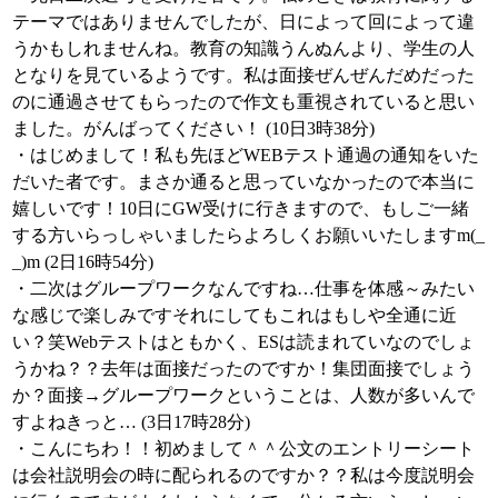
テーマではありませんでしたが、日によって回によって違
うかもしれませんね。教育の知識うんぬんより、学生の人
となりを見ているようです。私は面接ぜんぜんだめだった
のに通過させてもらったので作文も重視されていると思い
ました。がんばってください！ (10日3時38分)
・はじめまして！私も先ほどWEBテスト通過の通知をいた
だいた者です。まさか通ると思っていなかったので本当に
嬉しいです！10日にGW受けに行きますので、もしご一緒
する方いらっしゃいましたらよろしくお願いいたしますm(_
_)m (2日16時54分)
・二次はグループワークなんですね…仕事を体感～みたい
な感じで楽しみですそれにしてもこれはもしや全通に近
い？笑Webテストはともかく、ESは読まれていなのでしょ
うかね？？去年は面接だったのですか！集団面接でしょう
か？面接→グループワークということは、人数が多いんで
すよねきっと… (3日17時28分)
・こんにちわ！！初めまして＾＾公文のエントリーシート
は会社説明会の時に配られるのですか？？私は今度説明会