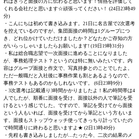
ればきっと面接の方に伝わると思います！情熱を評価して
くれる会社だと思います☆頑張ってください！ (24日23時49
分)
・こんにちは初めて書き込みます。21日に名古屋で2次選考
を控えているのですが、集団面接の時間は1グループにつ
き、どれ位かけていただけましたか？どなたかご存知の方
がいらっしゃいましたらお願いします! (19日19時31分)
・私は総合職志望で一次面接に進めることになりました
が、事務処理テスト？というのは特に無いみたいです。内
容はグループ面接と作文で、写真持参とのことでしたよ。
ただ一般職だと入社後に事務作業も割とあるようなので、
事務テストもあるのかもしれないです。 (6日23時9分)
・3次選考は記載通り3時間かかりましたよ！私の時間帯は4
人でしたが、順番に面接を受け、面接以外の人で筆記を受
けるという感じでした。ですので、筆記を受けてから面接
という人もいれば、面接を受けてから筆記という方もいま
す。面接もストップウォッチ使ってきっちり計っていたの
で時間通りに終わると思いますよ★ (2日13時49分)
・先程も書き込みしましたが…たった今、二次の結果のメ