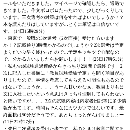
ールをいただきました。マイページで確認したら、通過で
きてました。作文ボロボロだったので、少しびっくりして
います。三次選考の対策は何をすればよいでしょうか？？
本を読んだりはしていますが…とくに筆記は自信ないで
す。 (14日15時29分)
・東京で一般職の3次選考（2次面接）受けた方います
か！？記載通り3時間かかるのでしょうか？2次選考は予定
よりだいぶ早く終わったので…予定キツキツで心配なの
で、分かる方いましたらお願いします！！ (25日17時51分)
・私もweb試験通過連絡からきっちり2週間で最終です。2
次に記入した書類に「教員試験受験予定」を聞く項目があ
りましたので、事情を考慮してもらえる可能性もあるので
はないでしょうか。、、うーん甘いかなぁ。教員よりも公
文に入社したいという意思はきっちり理解してもらわない
と怖いですが、、。3次の試験内容は内定者日記等に多少情
報が出てます。時間もそんなにカツカツではないです。最
終面接は50分だそうです。あとちょっとがんばりましょー
(11日22時27分)
・先日二次選考を受けた者です。私のときは教育に関する