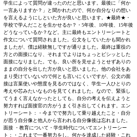
学生によって質問が違ったのだと思います。最後に「何か
一言ありますか？」と聞かれたので、何か自分なりの想い
を言えるようにしといた方が良いと思います。★最終★・
学校で学んだことを生かせるか？・5年後、10年後、15年後
どうなっているか？など。主に最終もエントリーシートと
作文について質問されました。公文をしていたかも聞かれ
ましたが、僕は経験無しですが通りました。最終は重役の
方との面接になり、それまでよりはちょっとピシッとした
面接になりました。でも、良い所を見せようとせずありの
ままの自分を出した方が良いと思いました。他の会社をあ
まり受けていないので何とも言いにくいですが、公文の面
接は言葉使いや態度を見るのではなく、学生一人ひとりの
考えや芯みたいなものを見てくれました。なので、緊張し
てうまく言えなかったとしても、自分の考えを伝えようと
努力すれば面接官の方がうまく引き出してくれます。エン
トリーシート：・今までで努力して乗り越えたこと・自分
が思う自分像と他人から言われる自分像後は忘れました。
面接 ・教育について・学生時代についてエントリーシー
ト：・これまで一番努力をし、何かを達成した経験・これ