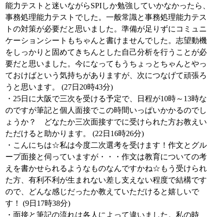
能力テストと迷いながらSPIしか勉強していかなかったら、
事務処理能力テストでした。一般常識と事務処理能力テス
トの対策が必要だと思いました。準備が足りずにコミュニ
ケーションシートもちゃんと書けませんでした。志望動機
をしっかりと固めてきちんとした自己分析を行うことが必
要だと思いました。今になってもうちょっとちゃんとやっ
ておけばという気持ちがありますが、次につなげて頑張ろ
うと思います。 (27日20時43分)
・25日に大阪で三次を受ける予定で、日程が10時～13時な
のですが筆記と個人面接でこの時間いっぱいかかるのでし
ょうか？ どなたか三次面接すでに受けられた方お教えい
ただけると助かります。 (22日16時26分)
・こんにちは☆私は今度二次選考を受けます！作文とグル
ープ面接と伺っていますが・・・作文は教育についての考
えを書かせられるようなものなんですかね☆もう受けられ
た方、有利不利が生まれない差し支えない程度で結構です
ので、どんな感じだったか教えていただけると嬉しいで
す！ (9日17時38分)
・面接と筆記の流れは各人によって違いました。私の時