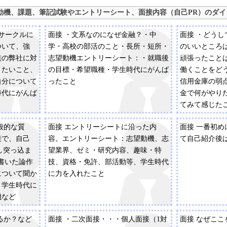
動機、課題、筆記試験やエントリーシート、面接内容（自己PR）のダイ
、サークルに
面接 ・文系なのになぜ金融？・中
面接 ・どう
ついて、強
学・高校の部活のこと・長所・短所・
のいいところ
族の弊社に対
志望動機エントリーシート：・就職後
頑張ったこと
りたいこと、
の目標・希望職種・学生時代にがんば
働くことをど
自分について
ったこと
信用金庫の弱
時代にがんば
金で何がやり
てみて感じた
どこ？・何か
般的な質
面接 エントリーシートに沿った内
面接 一番初
シート：学生
接で、自己
容。エントリーシート：志望動機、志
て自己紹介後
にか？そこか
し突っ込ま
望業界、ゼミ・研究内容、趣味・特
書いた論作
技、資格・免許、部活動等、学生時代
について聞か
に力を入れたこと
：学生時代に
機など
るか？など
面接 ・二次面接・・・個人面接（1対
面接 なぜこ