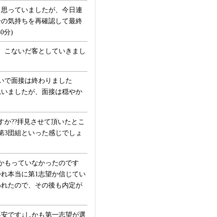
と思っていましたが、今日連
分の気持ちを再確認して最終
0分)
、こないだ客としていきまし
いで面接は終わりました
思いましたが、面接は穏やか
か??拝見させて頂いたとこ
第3団組といった感じでしょ
かもっていなかったのです
れ本当に第1志望か信じてい
われたので、その後も内定が
安です↓しかも第一志望が選