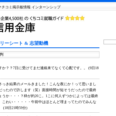
Sクチコミ掲示板情報 インターンシップ
リーシート & 志望動機
判
？？7日に受けてまだ連絡来てなくて心配です。。 (9日18
さっき結果のメールきました！こんな夜にか！って思いまし
だったので許します（笑）面接時間が短そうだったので最終
ょうか・・・？枠が約20こ。1こに何人ずつかによっては最終
。こわい・・・・・午前中はほとんど埋まってたのでみんな
18日21時59分)