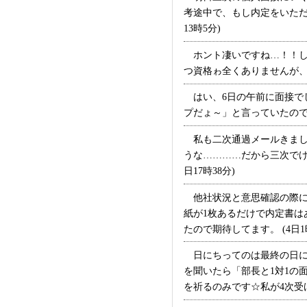
考途中で、もし内定をいただ
13時5分)
ホント凄いですね…！！し
つ資格ゎ全くありませんが、熱
はい、6日の午前に面接で
プだょ～」と言っていたので論
私も二次通過メールきまし
うな…………だから三次でけっ
日17時38分)
他社状況と意思確認の際に
紙が1枚あるだけで内定書
たので期待してます。 (4日1時
日にちってのは最終の日に
を聞いたら「部長と1対1の
を祈るのみです☆私が4次受け