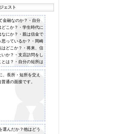
ジェスト
して金融なのか？・自分
はどこか？・学生時代に
はなにか？・親は信金で
う思っているか？・岡崎
点はどこか？・将来、信
たいか？・支店訪問をし
ことは？・自分の短所は
質問はある？エントリー
めに、長所・短所を交え
時代に頑張ったことはな
は普通の面接です。
ら得たものはなにか？
こを選んだか？他はどう