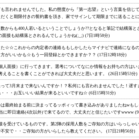
も言われませんでした。私の態度から『第一志望』という言葉を信じて
だくと期限付きの誓約書を頂き、家でサインして期限までに送ることになりま
からも400人若いるということでしょうか??となると筆記で結構落と
接も結構落とされるんでしょうかね(;_;) (7日1時58分)
た☆☆これからの内定者の連絡ももしかしたらマイナビで連絡になるの
がいいかも☆もう一回登録とかできますか？？ (17日12時18分)
個人面接）に行ってきます。選考についてなにか情報をお持ちの方はい
えることを書くことができれば大丈夫だと思います。 (26日15時53分)
て3月末まで来ないんですか！？私何にも言われませんでした！遅すぎです
・・お互いいい結果が来るといいですね☆ (6日15時31分)
は最終始まる前に決まってるッポィって書き込みがありましたねwもし
順当に即日連絡(4次以外)で来てるので、大丈夫だと信じたいですwwww (9日
接を受けているものです。第2陣の採用人数をご存知の方はいらっしゃ
安で・・ご存知の方がいらしたら教えてください。 (17日21時56分)