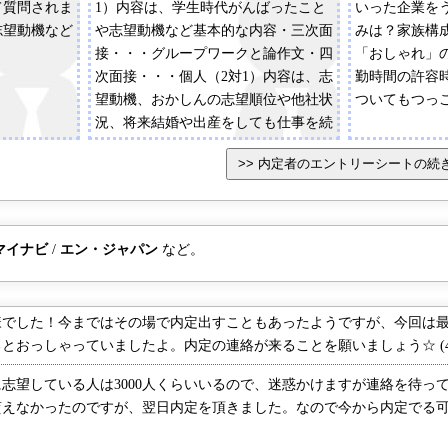
て質問されま
1）内容は、学生時代がんばったこと
いった企業を
志望動機など
や志望動機など基本的な内容・三次面
みは？家族構
接・・・グループワークと論作文・四
「おしゃれ」
次面接・・・個人（2対1）内容は、志
勤時間の許容
望動機、おかしんの志望順位や他社状
ついてもつっ
況、将来結婚や出産をしても仕事を続
けるか、今後の金融機関に必要なこと
は何か、家族について、就職すること
に対して家族はどう言っているか、な
ど深い質問・最終面接・・・個人（1
対1）内容は、他社状況と意思確認。
マイナビ
/
エン・ジャパン
など。
時間も5分程度でその場で内定をいた
だけた。エントリーシート：志望動機
や、入庫後の目標、大学生活で力を入
でした！今まではその場で内定出すこともあったようですが、今回は最
れてきたこと（なぜそれに力を入れた
おっしゃっていましたよ。内定の連絡が来ることを願いましょう☆ (4日
か、どのようにがんばったか、その結
果何を得たか）
望している人は3000人くらいいるので、迷惑かけますが連絡を待っ
貰えなかったのですが、翌日内定を頂きました。なので今から内定でる