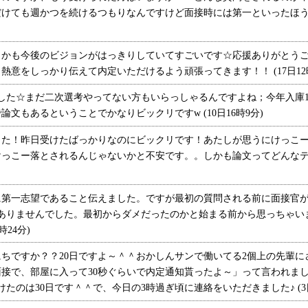
けても週かつを続けるつもりなんですけど面接時には第一といったほうが
かも今後のビジョンがはっきりしていてすごいです☆応援ありがとうご
意をしっかり伝えて内定いただけるよう頑張ってきます！！ (17日12時
した☆まだ二次選考やってない方もいらっしゃるんですよね；今年入庫
文もあるということでかなりビックリですw (10日16時9分)
た！昨日受けたばっかりなのにビックリです！あたしが思うにけっこー
こー落とされるんじゃないかと不安です。。しかも論文ってどんなテーマな
第一志望であること伝えました。ですが最初の質問される前に面接官が
はありませんでした。最初からダメだったのかと始まる前から思っちゃい
24分)
ちですか？？20日ですよ～＾＾おかしんサンで働いてる2個上の先輩に
面接で、部屋に入って30秒ぐらいで内定通知貰ったよ～」って言われまし
たのは30日です＾＾で、今日の3時過ぎ頃に連絡をいただきました♪ (3日2