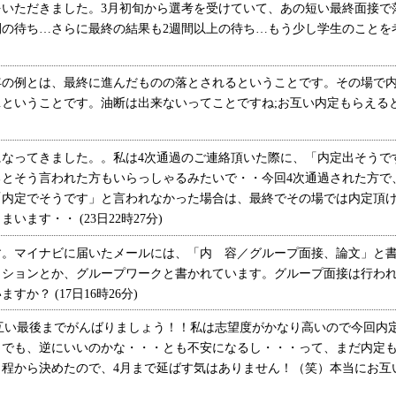
いただきました。3月初旬から選考を受けていて、あの短い最終面接で
間の待ち…さらに最終の結果も2週間以上の待ち…もう少し学生のことを考
の例とは、最終に進んだものの落とされるということです。その場で内
ということです。油断は出来ないってことですね;お互い内定もらえるといい
なってきました。。私は4次通過のご連絡頂いた際に、「内定出そうで
るとそう言われた方もいらっしゃるみたいで・・今回4次通過された方で
「内定でそうです」と言われなかった場合は、最終でその場では内定頂
ます・・ (23日22時27分)
。マイナビに届いたメールには、「内 容／グループ面接、論文」と書
ッションとか、グループワークと書かれています。グループ面接は行わ
か？ (17日16時26分)
)お互い最後までがんばりましょう！！私は志望度がかなり高いので今回内
。でも、逆にいいのかな・・・とも不安になるし・・・って、まだ内定も
日程から決めたので、4月まで延ばす気はありません！（笑）本当にお互