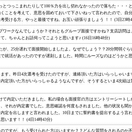
っとつっこまれたりして100％力を出し切れなかったので落ちた・・・
働くことを考えて、意思を固めておいて下さいねって言われたので、自
受ける方、やっと最後ですね。お互い頑張りましょう ！！ (3日23時4
ープワークなんでしょうか？それともグループ面接ですかね？支店訪問は
、ちゃんとお話伺ってこようと思います♪ (16日16時48分)
が、25分遅れて面接開始しましたよ。なぜでしょう？？20分間弱ぐら
業で就活があったのですが遅刻しました。時間にルーズなのはどうかと
す。昨日4次選考を受けたのですが、連絡頂いた方はいらっしゃいます
内定頂いた方がいらっしゃるようなんですが、そうするといま4次組は
けて内定いただきました。私の場合も面接官の方はエントリーシートし
り、それが内定書でした。意思確認を何度もされました。他の状況も聞か
内定を出しますと言われました。10日までに誓約書を提出するよう言
ます！！ (4日14時43分)
のですが、もう受けられた方はいますか？？どんな質問をされるのか不