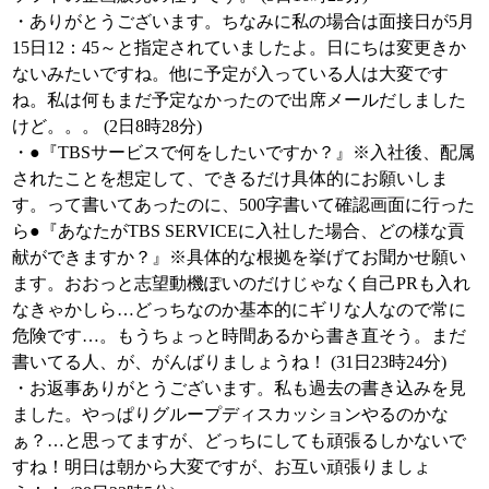
・ありがとうございます。ちなみに私の場合は面接日が5月
15日12：45～と指定されていましたよ。日にちは変更きか
ないみたいですね。他に予定が入っている人は大変です
ね。私は何もまだ予定なかったので出席メールだしました
けど。。。 (2日8時28分)
・●『TBSサービスで何をしたいですか？』※入社後、配属
されたことを想定して、できるだけ具体的にお願いしま
す。って書いてあったのに、500字書いて確認画面に行った
ら●『あなたがTBS SERVICEに入社した場合、どの様な貢
献ができますか？』※具体的な根拠を挙げてお聞かせ願い
ます。おおっと志望動機ぽいのだけじゃなく自己PRも入れ
なきゃかしら…どっちなのか基本的にギリな人なので常に
危険です…。もうちょっと時間あるから書き直そう。まだ
書いてる人、が、がんばりましょうね！ (31日23時24分)
・お返事ありがとうございます。私も過去の書き込みを見
ました。やっぱりグループディスカッションやるのかな
ぁ？…と思ってますが、どっちにしても頑張るしかないで
すね！明日は朝から大変ですが、お互い頑張りましょ