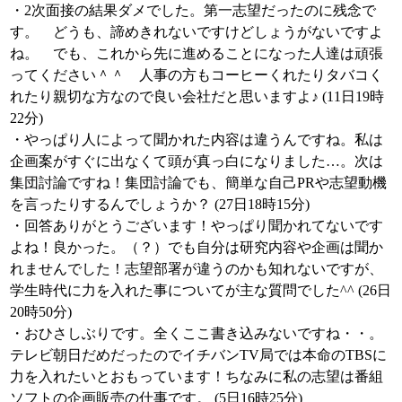
・2次面接の結果ダメでした。第一志望だったのに残念で
す。 どうも、諦めきれないですけどしょうがないですよ
ね。 でも、これから先に進めることになった人達は頑張
ってください＾＾ 人事の方もコーヒーくれたりタバコく
れたり親切な方なので良い会社だと思いますよ♪ (11日19時
22分)
・やっぱり人によって聞かれた内容は違うんですね。私は
企画案がすぐに出なくて頭が真っ白になりました…。次は
集団討論ですね！集団討論でも、簡単な自己PRや志望動機
を言ったりするんでしょうか？ (27日18時15分)
・回答ありがとうございます！やっぱり聞かれてないです
よね！良かった。（？）でも自分は研究内容や企画は聞か
れませんでした！志望部署が違うのかも知れないですが、
学生時代に力を入れた事についてが主な質問でした^^ (26日
20時50分)
・おひさしぶりです。全くここ書き込みないですね・・。
テレビ朝日だめだったのでイチバンTV局では本命のTBSに
力を入れたいとおもっています！ちなみに私の志望は番組
ソフトの企画販売の仕事です。 (5日16時25分)