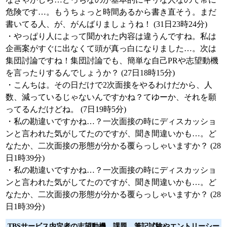
危険です…。もうちょっと時間あるから書き直そう。まだ
書いてる人、が、がんばりましょうね！ (31日23時24分)
・やっぱり人によって聞かれた内容は違うんですね。私は
企画案がすぐに出なくて頭が真っ白になりました…。次は
集団討論ですね！集団討論でも、簡単な自己PRや志望動機
を言ったりするんでしょうか？ (27日18時15分)
・こんちは。その日だけで2次面接をやるわけだから、人
数、減っているじゃないんですかね？てゆーか、それを願
ってるんだけどね。 (7日19時5分)
・私の勘違いですかね…？一次面接の時にディスカッショ
ンと言われた気がしてたのですが、聞き間違いかも…。ど
なたか、二次面接の形態が分かる覆らっしゃいますか？ (28
日1時39分)
・私の勘違いですかね…？一次面接の時にディスカッショ
ンと言われた気がしてたのですが、聞き間違いかも…。ど
なたか、二次面接の形態が分かる覆らっしゃいますか？ (28
日1時39分)
TBSサービス内定者の志望動機、課題、筆記試験やエントリーシー