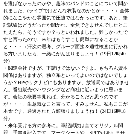
を選ばなかったのかや、趣味のバンドのことについて聞か
れました。(ライブではどんな衣装なのかとか・・・）全体
的になごやかな雰囲気で圧迫ではなかったです。あと、筆
記試験はどうだったか聞かれ、全然できませんでしたとこ
たえたら、そうですか？っといわれました。難しかったで
すと言ったので、来年はもうすこし簡単になることか
と・・・（汗次の選考、グループ面接＆適性検査に行かれ
る方いましたら、一緒にがんばりましょう！ (19日12時40
分)
・関連会社ですが、下請けではないですよ。もちろん資本
関係はありますが、独立系といってよいのではないでしょ
うか？HPやリクナビにもありますが、放送局ではありませ
ん。番組販売やハウジングなど商社に近いように思いま
す。会社の概要等見れば、分かることだと思うのです
が・・・。生意気なこと言って、すみません。私もここが
本命です。通過された方頑張りましょうね！ (24日16時18
分)
・来年受ける方の参考に。筆記試験は全てオリジナル問
題、手書き記入です。マークシートや、SPIではありませ