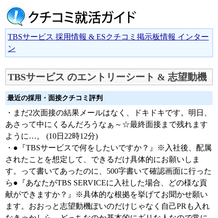
TBSサービス 採用情報 & ESクチコミ掲示板情報 インター
ン
TBSサービス のエントリーシート & 志望動機
最近の採用・面接クチコミ評判
・まだ2次面接の結果メールはなく、ドキドキです。明日、
あさって中にくるんだろうなぁ～☆最終面接まで残れます
ように…。 (10日22時12分)
・●『TBSサービスで何をしたいですか？』※入社後、配属
されたことを想定して、できるだけ具体的にお願いしま
す。って書いてあったのに、500字書いて確認画面に行った
ら●『あなたがTBS SERVICEに入社した場合、どの様な貢
献ができますか？』※具体的な根拠を挙げてお聞かせ願い
ます。おおっと志望動機ぽいのだけじゃなく自己PRも入れ
なきゃかしら…どっちなのか基本的にギリな人なので常に