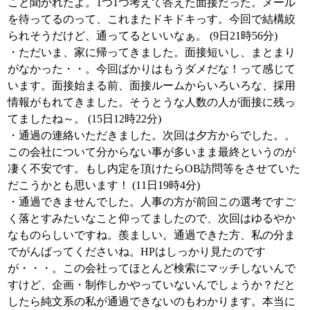
こと聞かれたよ。1つ1つ考えて答えた面接だった。メール
を待ってるのって、これまたドキドキっす。今回で結構絞
られそうだけど、通ってるといいなぁ。 (9日21時56分)
・ただいま、家に帰ってきました。面接短いし、まとまり
がなかった・・。今回ばかりはもうダメだな！って感じて
います。面接始まる前、面接ルームからいろいろな、採用
情報がもれてきました。そうとうな人数の人が面接に残っ
てましたね～。 (15日12時22分)
・通過の連絡いただきました。次回は夕方からでした。。
この会社について分からない事が多いまま最終というのが
凄く不安です。もし内定を頂けたらOB訪問等をさせていた
だこうかとも思います！ (11日19時4分)
・通過できませんでした。人事の方が前回この選考ですご
く落とすみたいなこと仰ってましたので、次回はゆるやか
なものらしいですね。羨ましい。通過できた方、私の分ま
でがんばってくださいね。HPはしっかり見たのです
が・・・。この会社ってほとんど検索にマッチしないんで
すけど、企画・制作しかやっていないんでしょうか？だと
したら純文系の私が通過できないのもわかります。本当に