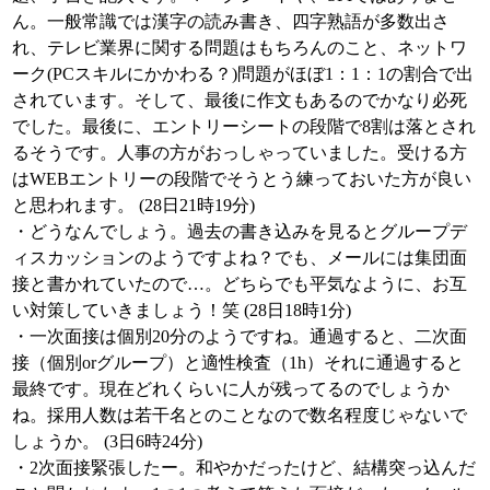
ん。一般常識では漢字の読み書き、四字熟語が多数出さ
れ、テレビ業界に関する問題はもちろんのこと、ネットワ
ーク(PCスキルにかかわる？)問題がほぼ1：1：1の割合で出
されています。そして、最後に作文もあるのでかなり必死
でした。最後に、エントリーシートの段階で8割は落とされ
るそうです。人事の方がおっしゃっていました。受ける方
はWEBエントリーの段階でそうとう練っておいた方が良い
と思われます。 (28日21時19分)
・どうなんでしょう。過去の書き込みを見るとグループデ
ィスカッションのようですよね？でも、メールには集団面
接と書かれていたので…。どちらでも平気なように、お互
い対策していきましょう！笑 (28日18時1分)
・一次面接は個別20分のようですね。通過すると、二次面
接（個別orグループ）と適性検査（1h）それに通過すると
最終です。現在どれくらいに人が残ってるのでしょうか
ね。採用人数は若干名とのことなので数名程度じゃないで
しょうか。 (3日6時24分)
・2次面接緊張したー。和やかだったけど、結構突っ込んだ