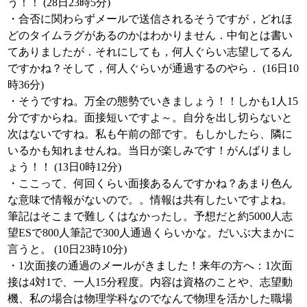
う！！ (28日23時5分)
・合否に関わらずメールで送信されるそうですが，どれほ
どのタイムラグがあるのかはわかりません．中旬とは書い
てありましたが．それにしても，何人ぐらい志望してるん
ですかね？そして，何人ぐらいが通過するのやら． (16日10
時36分)
・そうですね。万全の態勢でいきましょう！！しかも1人15
分ですからね。面接短いですよ～。自分を出し切らないと
次はないですね。私も午前の部です。もしかしたら、隣に
いるかも知れませんね。当日が楽しみです！がんばりまし
ょう！！ (13日0時12分)
・ここって、何回くらい面接あるんですかね？あまり色ん
な意味で情報がないので。。情報は共有したいですよね。
筆記はそこまで難しくはなかったし。予想だと約5000人志
望ESで800人筆記で300人通過くらいかな。だいぶ大まかに
言うと。 (10日23時10分)
・1次面接の通過のメールがきました！来年の方へ：1次面
接は4対1で、一人15分程度。内容は資格のことや、志望動
機、私の場合は物理学科なのでなんで物理を活かした職場