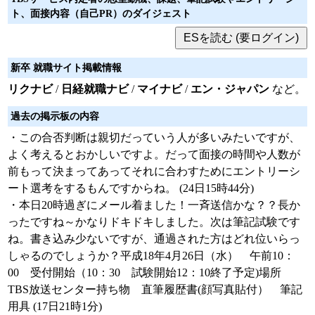
ト、面接内容（自己PR）のダイジェスト
新卒 就職サイト掲載情報
リクナビ
/
日経就職ナビ
/
マイナビ
/
エン・ジャパン
など。
過去の掲示板の内容
・この合否判断は親切だっていう人が多いみたいですが、
よく考えるとおかしいですよ。だって面接の時間や人数が
前もって決まってあってそれに合わすためにエントリーシ
ート選考をするもんですからね。 (24日15時44分)
・本日20時過ぎにメール着ました！一斉送信かな？？長か
ったですね～かなりドキドキしました。次は筆記試験です
ね。書き込み少ないですが、通過された方はどれ位いらっ
しゃるのでしょうか？平成18年4月26日（水） 午前10：
00 受付開始（10：30 試験開始12：10終了予定)場所
TBS放送センター持ち物 直筆履歴書(顔写真貼付） 筆記
用具 (17日21時1分)