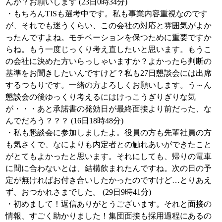
んか？お願いします (23日0時34分)
・もちろんTISも選考中です。私も事業内容重視なのです
が、それでも迷うくらい、この会社の対応と雰囲気がよか
ったんですよね。モチベーションを保つために重要ですか
らね。もう一度じっくり考え直したいと思います。もうこ
の会社に決めた方いらっしゃいますか？よかったら判断の
基準をお聞きしたいんですけど？私も27日懇談会には出席
するつもりです。一緒の方よろしくお願いします。う～ん
懇談会の後ゆっくり考えるにはけっこうぎりぎりな気
が・・・あと承諾書の発効日が最終面接より前だった、な
んでだろう？？？ (16日18時48分)
・私も懇談会に参加しましたよ。役員の方も先輩社員の方
も気さくで、なによりも内定者との触れあいができたこと
がとてもよかったと思います。それにしても、帰りの電車
に間に合わないとは、結構飲まれたんですね。次の日の予
定が無ければお付き合いしたかったのですけど…とりあえ
ず、おつかれさまでした。 (29日9時41分)
・初めまして！返信ありがとうございます。それと面接の
情報、すごく助かりました！集団面接も採用過程にあるの