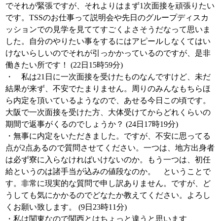
でそれが緊張ですが、それよりはまず1次面接を頑張りたい
です。TSSのお仕事って説明会や先日のグループディスカ
ッションでの見学を見ててすごくよさそうだなって思いま
した。自分のやりたい事をするにはアピールしなくてはい
けないらしいのでそれが引っかかっているのですが、是非
働きたい所です！ (22日15時59分)
・ 私は21日に一次面接を受けたものなんですけど、未だ
結果が来ず、不安でたまりません。周りのみんなもちらほ
ら内定を頂いているようなので、あせる今日この頃です。
大阪で一次面接を受けた方、大体受けてからどれくらいの
期間で返事がくるのでしょうか？ (24日17時19分)
・無事に内定をいただきました。ですが、不安に思ってる
点が2点あるので質問させてください。一つは、地方出身者
は必ず寮に入らなければいけないのか。もう一つは、初任
給というのは諸手当が込みの値段なのか。 ということで
す。非常に現実的な質問で申し訳ありません。ですが、ど
うしても気にかかるのでどなたか教えてください。よろし
くお願い致します。 (9日23時11分)
・私は関東なので関西とはちょっと違うと思います