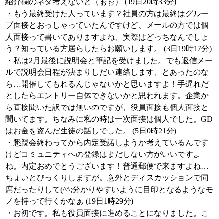
紹介欄のネタ考えないと（ぉぉ） (19日20時33分)
・もう最終受けた人っています？社員の方は最終はグルー
プ面接とおっしゃっていたんですけど、メールの方では個
人面接って書いてありますよね、実際はどっちなんでしょ
う？知っている方居らしたらお願いします。 (3日19時17分)
・私は2月最後に説明会と筆記を受けました。でも返信メー
ルで説明会日程が決まりしだい連絡します、とあったのな
ら…開催してもれるんじゃないかと思いますよ！手遅れだ
としたらエントリー自体できないかと思われます。企業か
ら直接聞いた訳では無いのですが。役員面接も個人面接と
聞いてます。ちなみに私の時は一次面接は個人でした。GD
はお金を盗んだ生徒の話しでした。 (5日0時21分)
・懇親会終わってから内定受諾しようか考えているんです
けどコミュニティへの登録はまだしない方がいいですよ
ね。内定おめでとうございます！普通郵便で来ますよね…
ちょいとびっくりしますが。意外とディスカッションで同
席だったりして(^^;分かりやすいように目印となるようなモ
ノを持って行くかなぁ (19日1時29分)
・お初です。私も役員面接に進めることになりました。こ