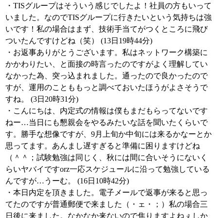
・TISグループはそういう感じでしたよ！社員の方もいって
いました。なのでTISグループに行きたいという気持ちは強
いです！私の場合はまず、技術手当てがつくところに飛び
ついたんですけどね（笑） (13日19時44分)
・お返事ありがとうございます。私はネットワーク構築に
かかわりたい、と面接の時言ったのですがよく理解してい
なかった為、突っ込まれました。通ったので良かったので
すが、運用のことももっと調べておいたほうがよさそうで
すね。 (3日20時31分)
・こんにちは、内定式の情報は僕もまだもらってないです
ねー…当日にも懇親会をやるみたいな話を聞いたくらいで
す。勝手な想像ですが、9月上旬か中旬には来るかなーとか
思ってます。あんまし遅すぎると準備に困りますけどね
（＾＾；試験勉強は同じく、秋には間に合いそうにないく
らいヤバイですorz一応スケジュールに沿って勉強している
んですが…うーむ。 (16日10時42分)
・本日内定を頂きました。電子メールで返事が来ると思っ
てたのですが普通郵便で来ました（・ェ・；）私の場合三
日後に来ました。なかなか来ないので焦りますよねぇしか