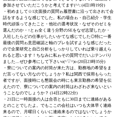
参加させていただこうかと考えてます(^^; (4日1時19分)
・初めまして☆1次面接の質問ゎ履歴書に沿って出されて会
話をするような感じでした。私の場合ゎ・自己紹介・学生
時代頑張ってきたこと・他社の選考状況・なぜそのゼミを
選んだのか・↑とゎ全く違う分野のSEをなぜ志望したか・
入社したらどの仕事がしたいかてな感じでした◎特に一番
最後の質問ゎ意思確認と軸のブレを試すような感じだった
ので企業研究と自己分析をしっかりしていれば乗り越えら
れると思います！ちなみに私ゎその質問でだいぶテンパり
ました…ぜひ参考にして下さいo(^▽^)o (20日23時35分)
・寮についての案内の封筒が来た方は、勤務地の希望をま
だ言ってない方なのでしょうか？私は関西で採用もらった
者ですが、面接時にも懇親会の時にも東京勤務の希望を伝
えたので、寮についての案内の封筒はわざわざ来ないとい
うことなのでしょうか？ (14日22時22分)
・21日に一時面接の人は合否ともに30日までに連絡がある
とのことでしたよ。でもここの会社はいつも大体早く連絡
来るので、月曜日くらいに連絡来るのではないでしょうか