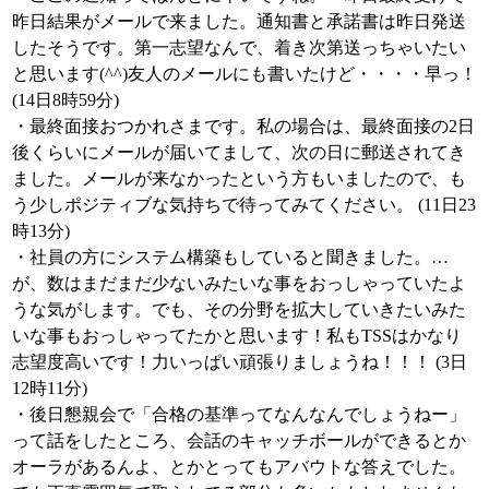
昨日結果がメールで来ました。通知書と承諾書は昨日発送
したそうです。第一志望なんで、着き次第送っちゃいたい
と思います(^^)友人のメールにも書いたけど・・・・早っ！
(14日8時59分)
・最終面接おつかれさまです。私の場合は、最終面接の2日
後くらいにメールが届いてまして、次の日に郵送されてき
ました。メールが来なかったという方もいましたので、も
う少しポジティブな気持ちで待ってみてください。 (11日23
時13分)
・社員の方にシステム構築もしていると聞きました。…
が、数はまだまだ少ないみたいな事をおっしゃっていたよ
うな気がします。でも、その分野を拡大していきたいみた
いな事もおっしゃってたかと思います！私もTSSはかなり
志望度高いです！力いっぱい頑張りましょうね！！！ (3日
12時11分)
・後日懇親会で「合格の基準ってなんなんでしょうねー」
って話をしたところ、会話のキャッチボールができるとか
オーラがあるんよ、とかとってもアバウトな答えでした。