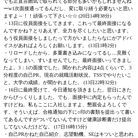
でも正直雰囲気で取られてる部分も多いかもしれませんね
ーw1次面接通ってるんだし、変に取り繕う必要ないと思い
ますよ～！！頑張って下さい☆☆ (20日14時38分)
・13日に役員面接をしてきます。これって最終面接になる
んですかね？とりあえず、全力を尽くしたいと思います。
もう役員面接をしましたって方がいましたらなにがアドバ
イスがあればよろしくお願いします。 (13日1時2分)
・リロードしたから、多重書き込みになってるし…見難く
なってしまい、すいませんでした。最終面接いってきまし
たよ。3：1の面接でした。聞かれた内容は4点くらいで、3
分程度の自己PR。現在の就職活動状況。TSSでやりたいこ
と。大学の成績。が聞かれました。 (13日22時32分)
・16日に最終受けて、今日通知を頂きました。翌日にきた
からびっくりしました。でも、面接中に内定もらったんで
すけどね。私もここに入社しますよ、懇親会よろしくで
す。そういえば、合格通知の下に○印の書類を提出って書い
てあるんですがついてないんですけど健康診断書だけ提出
してないんだけどな。 (17日16時15分)
・自己PRかねた自己紹介、志望動機、SEはキツいと思われ