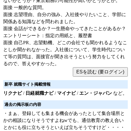
ないがどうか？東京勤務の可能性が高いがどうかとか。
面接 一般的な質問。
面接 志望理由、自分の強み、入社後やりたいこと、学部に
関係ある知識などを問われました。
面接 会話ができるか？一生懸命やってきたことがあるか？
エントリーシート：指定の用紙と、履歴書
面接 自己PR、志望動機、どこの会社でも聞かれるようなこ
としか聞かれなかった。入社後について、学生時代につい
て等の質問は、面接官が聞き出そうという努力をしてくれ
るので、答えやすかった。
新卒 就職サイト掲載情報
リクナビ
/
日経就職ナビ
/
マイナビ
/
エン・ジャパン
など。
過去の掲示板の内容
・まぁ、登録しても集まる機会があったとして集合場所と
かの相談になりそうですよねwでも、通信教育の教え合い
とかにも役に立ちそうといえば立ちそうですけど・・・・