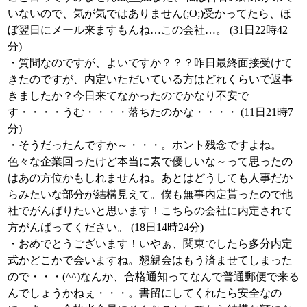
いないので、気が気ではありません(;O;)受かってたら、ほ
ぼ翌日にメール来ますもんね…この会社…。 (31日22時42
分)
・質問なのですが、よいですか？？？昨日最終面接受けて
きたのですが、内定いただいている方はどれくらいで返事
きましたか？今日来てなかったのでかなり不安で
す・・・・うむ・・・・落ちたのかな・・・・ (11日21時7
分)
・そうだったんですか～・・・。ホント残念ですよね。
色々な企業回ったけど本当に素で優しいな～って思ったの
はあの方位かもしれませんね。あとはどうしても人事だか
らみたいな部分が結構見えて。僕も無事内定貰ったので他
社でがんばりたいと思います！こちらの会社に内定されて
方がんばってください。 (18日14時24分)
・おめでとうございます！いやぁ、関東でしたら多分内定
式かどこかで会いますね。懇親会はもう済ませてしまった
ので・・・(^^)なんか、合格通知ってなんで普通郵便で来る
んでしょうかねぇ・・・。書留にしてくれたら安全なの