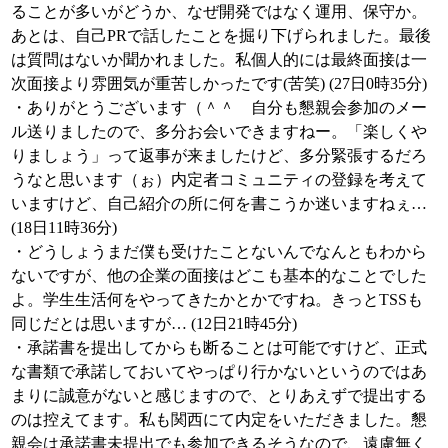
ることが多いがどうか、なぜ開発ではなく運用、保守か。
あとは、自己PRで話したことを掘り下げられました。最後
は質問はないか聞かれました。私個人的には最終面接は一
次面接より雰囲気が重苦しかったです(苦笑) (27日0時35分)
・ありがとうございます（＾＾ 自分も懇親会参加のメー
ル送りましたので、多分お会いできますねー。「楽しくや
りましょう」って返事が来ましたけど、多分緊張するだろ
うなと思います（ぉ）内定者コミュニティの登録を考えて
いますけど、自己紹介の所に何を書こうか迷いますねぇ…
(18日11時36分)
・どうしょうまだ僕も受けたことないんでなんともわから
ないですが、他の企業の面接はどこも基本的なことでした
よ。学生生活何をやってきたかとかですね。きっとTSSも
同じだとは思いますが… (12日21時45分)
・承諾書を提出してからも断ることは可能ですけど、正式
な書類で承諾しておいてやっぱり行かないというのではあ
まりに誠意がないと感じますので、とりあえずで提出する
のは控えてます。私も関西にて内定をいただきました。懇
親会は承諾書未提出でも参加できるそうなので、遠慮無く