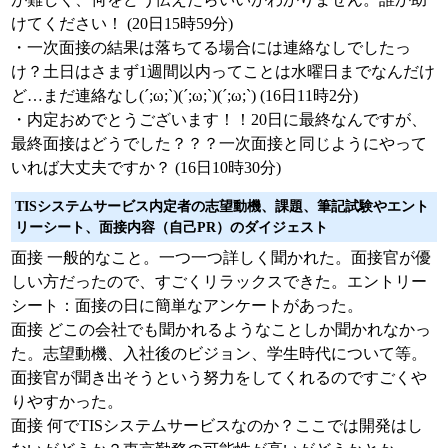
けてください！ (20日15時59分)
・一次面接の結果は落ちてる場合には連絡なしでしたっ
け？土日はさまず1週間以内ってことは水曜日までなんだけ
ど…まだ連絡なし(´;ω;`)(´;ω;`)(´;ω;`) (16日11時2分)
・内定おめでとうございます！！20日に最終なんですが、
最終面接はどうでした？？？一次面接と同じようにやって
いれば大丈夫ですか？ (16日10時30分)
TISシステムサービス内定者の志望動機、課題、筆記試験やエント
リーシート、面接内容（自己PR）のダイジェスト
面接 一般的なこと。一つ一つ詳しく聞かれた。面接官が優
しい方だったので、すごくリラックスできた。エントリー
シート：面接の日に簡単なアンケートがあった。
面接 どこの会社でも聞かれるようなことしか聞かれなかっ
た。志望動機、入社後のビジョン、学生時代について等。
面接官が聞き出そうという努力をしてくれるのですごくや
りやすかった。
面接 何でTISシステムサービスなのか？ここでは開発はし