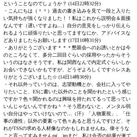
ということなのでしょうか？ (14日22時32分)
・こんにちは（＾＾）過去の書き込みを見て一段と入りた
い気持ちが強くなりました！！私はこれから説明会＆面接
なんです（遅いですよね…）自分の意見をしっかり伝えら
れるように頑張りたいと思ってますなにか、アドバイスな
どありましたらお願いします (17日10時31分)
・ありがとうございます＊＊＊懇親会へのお誘いとかは今
のところなくて、多分二回目ぐらいの採用やったからそう
いうのはなさそうです。私は関西なんで内定式ぐらいしか
お会いできないかもですが、どうぞよろしくです☆レスあ
りがとうございました☆ (14日14時30分)
・それ以外っていうのは、志望動機とか、会社に入ってや
りたいこと、ESに書いた以外のことを聞かれたという感じ
ですか？色々聞かれるのは興味を持たれてるって思ってい
いんじゃないんですかね＾＾そう思わないと、メンタル弱
い自分はやっていけないので…（汗）「人物重視」、「仕
事の適性」以外の要素って色々あると思うんですけど、そ
れがTSSの求める人材像なのかもしれませんね。偉そうな
こと言ってすみませんm(__)mまだ、私は合否の結果が来て