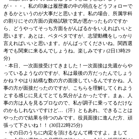
が・・・。私の印象は履歴書の中の弱点をどうフォローで
きるかというのが大事だと思います。私の場合、所属学科
の割りにその方面の資格試験で気が悪かったものですか
ら、どうやってそっち方面をがんばるかをいえればいいと
思います。あとは、ベタベタですが、志望動機をしっかり
言えればいいと思います。がんばってくださいね。関西選
考でも関東に来るんでしょうね。楽しみです♪ (2日13時29
分)
・本日、一次面接受けてきました！一次面接は先週からや
っているようなのですが、私は最後の方だったんでしょう
かね？やはり結構な数の方の面接しているんですかね。人
事の方が面接だったのですが、こちらを理解してくれよう
とする感じに見えてとても気分がよかったです。まぁ、人
事の方は人を見るプロなので、私が調子に乗ってるだけな
のかもしれないですけど…（汗）ともあれ、できることは
やったので結果を待つのみです。役員面接に進んだ方、頑
張って下さいね！！ (30日22時25分)
・その日のうちに内定を頂けるなんて稀ですよ。まして