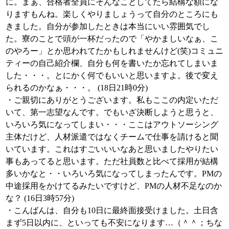
に。まぁ、合格者全員にそんなことしてたら結構な額にな
りますもんね。楽しくやりましょうって自分のところにも
きました。自分が参加したときは本当にいい雰囲気でし
た。寮のことで頭が一杯だったので「やかましいなぁ、こ
のやろー」とか思われてたかもしれませんけど(笑)コミュニ
ティーの自己紹介欄、自分も何を書いたか忘れてしまいま
した・・・。とにかく何でもいいと思いますよ。後で変え
られるのかなぁ・・・。 (18日21時0分)
・ご親切にありがとうございます。私もここの内定いただ
いて、第一志望なんです。でもいざ決断しようと思うと、
いろいろ気になってしまい・・・ここはアウトソーシング
主体だけど、人材派遣ではなくチームで仕事を請けると聞
いています。これはすごいいいなあと思いましたやりたい
事もあってると思います。ただ社員数と比べて採用が結構
多いかなと・・いろいろ気になってしまったんです。PMの
中途採用をかけてるみたいですけど、PMの人材不足なのか
な？ (16日3時57分)
・こんばんは、自分も10日に最終面接受けました。土日含
まず5日以内に、といっても不安になります…（＾＾；ちな