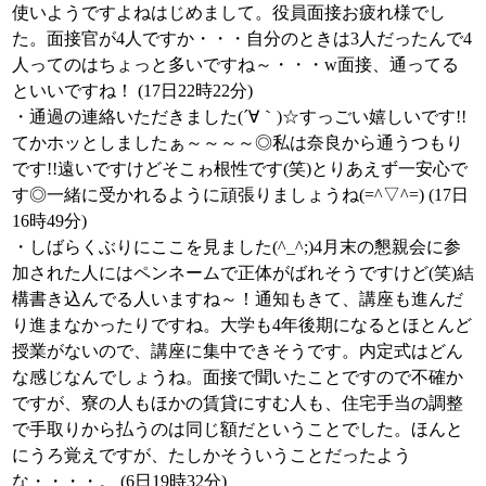
使いようですよねはじめまして。役員面接お疲れ様でし
た。面接官が4人ですか・・・自分のときは3人だったんで4
人ってのはちょっと多いですね～・・・w面接、通ってる
といいですね！ (17日22時22分)
・通過の連絡いただきました(´∀｀)☆すっごい嬉しいです!!
てかホッとしましたぁ～～～～◎私は奈良から通うつもり
です!!遠いですけどそこゎ根性です(笑)とりあえず一安心で
す◎一緒に受かれるように頑張りましょうね(=^▽^=) (17日
16時49分)
・しばらくぶりにここを見ました(^_^;)4月末の懇親会に参
加された人にはペンネームで正体がばれそうですけど(笑)結
構書き込んでる人いますね～！通知もきて、講座も進んだ
り進まなかったりですね。大学も4年後期になるとほとんど
授業がないので、講座に集中できそうです。内定式はどん
な感じなんでしょうね。面接で聞いたことですので不確か
ですが、寮の人もほかの賃貸にすむ人も、住宅手当の調整
で手取りから払うのは同じ額だということでした。ほんと
にうろ覚えですが、たしかそういうことだったよう
な・・・・。 (6日19時32分)