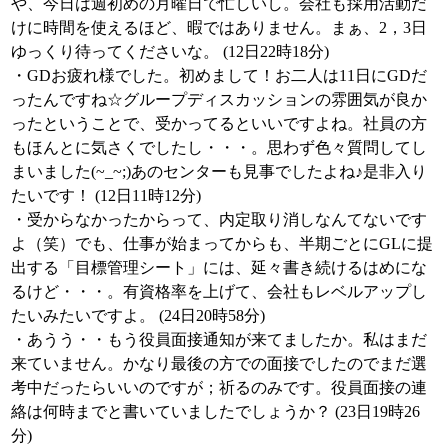
や、今日は週初めの月曜日で忙しいし。会社も採用活動だ
けに時間を使えるほど、暇ではありません。まぁ、2，3日
ゆっくり待ってくださいな。 (12日22時18分)
・GDお疲れ様でした。初めまして！お二人は11日にGDだ
ったんですね☆グループディスカッションの雰囲気が良か
ったということで、受かってるといいですよね。社員の方
もほんとに気さくでしたし・・・。思わず色々質問してし
まいました(~_~;)あのセンターも見事でしたよね♪是非入り
たいです！ (12日11時12分)
・受からなかったからって、内定取り消しなんてないです
よ（笑）でも、仕事が始まってからも、半期ごとにGLに提
出する「目標管理シート」には、延々書き続けるはめにな
るけど・・・。有資格率を上げて、会社もレベルアップし
たいみたいですよ。 (24日20時58分)
・あうう・・もう役員面接通知が来てましたか。私はまだ
来ていません。かなり最後の方での面接でしたのでまだ選
考中だったらいいのですが；祈るのみです。役員面接の連
絡は何時までと書いていましたでしょうか？ (23日19時26
分)