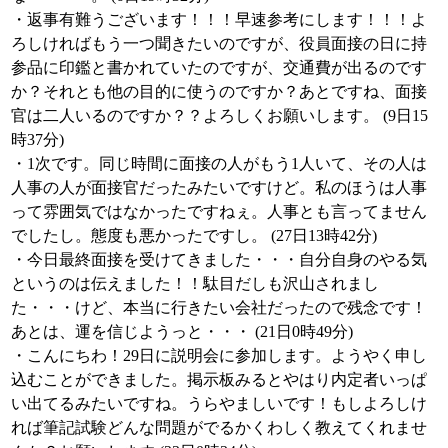
・返事有難うございます！！！早速参考にします！！！よ
ろしければもう一つ聞きたいのですが、役員面接の日に持
参品に印鑑と書かれていたのですが、交通費が出るのです
か？それとも他の目的に使うのですか？あとですね、面接
官は二人いるのですか？？よろしくお願いします。 (9日15
時37分)
・1次です。同じ時間に面接の人がもう1人いて、その人は
人事の人が面接官だったみたいですけど。私のほうは人事
って雰囲気ではなかったですねぇ。人事とも言ってません
でしたし。態度も悪かったですし。 (27日13時42分)
・今日最終面接を受けてきました・・・自分自身のやる気
というのは伝えました！！駄目だしも沢山されまし
た・・・けど、本当に行きたい会社だったので残念です！
あとは、運を信じようっと・・・ (21日0時49分)
・こんにちわ！29日に説明会に参加します。ようやく申し
込むことができました。掲示板みるとやはり内定者いっぱ
い出てるみたいですね。うらやましいです！もしよろしけ
れば筆記試験どんな問題がでるかくわしく教えてくれませ