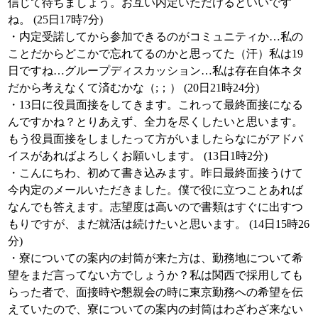
信じて待ちましょう。お互い内定いただけるといいです
ね。 (25日17時7分)
・内定受諾してから参加できるのがコミュニティか…私の
ことだからどこかで忘れてるのかと思ってた（汗）私は19
日ですね…グループディスカッション…私は存在自体ネタ
だから考えなくて済むかな（;；） (20日21時24分)
・13日に役員面接をしてきます。これって最終面接になる
んですかね？とりあえず、全力を尽くしたいと思います。
もう役員面接をしましたって方がいましたらなにがアドバ
イスがあればよろしくお願いします。 (13日1時2分)
・こんにちわ、初めて書き込みます。昨日最終面接うけて
今内定のメールいただきました。僕で役に立つことあれば
なんでも答えます。志望度は高いので書類はすぐに出すつ
もりですが、まだ就活は続けたいと思います。 (14日15時26
分)
・寮についての案内の封筒が来た方は、勤務地について希
望をまだ言ってない方でしょうか？私は関西で採用しても
らった者で、面接時や懇親会の時に東京勤務への希望を伝
えていたので、寮についての案内の封筒はわざわざ来ない