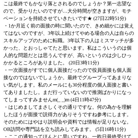
こは最終でもかなり落とされるのでしょうか？第一志望な
ので、受かりたいのですが…大分時間が空きますが、モチ
ベーションを持続させていきたいです★ (27日22時51分)
・1か月近く前の面接の時に聞いたので、きめ細かには覚え
てはないのですが、3年以上続けてやめる場合の人は自らの
スキルアップのために転職。3年以下の人はミスマッチが多
かった、とおっしゃてたと思います。私はこういうのは個
人的な問題だとは思うんですが、高いというのは少しひっ
かかるところがありました。 (20日3時11分)
・一次面接がすでに個人面接だったので役員面接も個人面
接なのではないでしょうか。最終でグループってあまりな
い気がします。私のメールにも30分程度の個人面接と書い
てありましたし。まだ行っていないので推測ばかりになっ
てしまってすみませんm(_ _)m (4日11時47分)
・はじめましてまさしくその通りですな。何の為かを理解
したほうが面接で説得力がありそうですね参考にします。
そのためにはやはり説明会や資料では情報が足りないな。
OB訪問や専門誌を立ち読みしてみます。 (5日16時11分)
・ここの通知ってほんとに早いですね。一昨日最終受けて