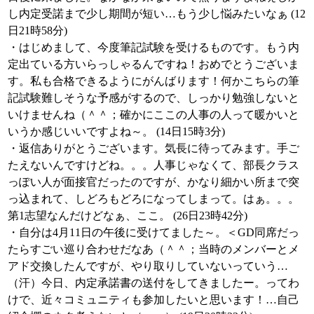
し内定受諾まで少し期間が短い…もう少し悩みたいなぁ (12
日21時58分)
・はじめまして、今度筆記試験を受けるものです。もう内
定出ている方いらっしゃるんですね！おめでとうございま
す。私も合格できるようにがんばります！何かこちらの筆
記試験難しそうな予感がするので、しっかり勉強しないと
いけませんね（＾＾；確かにここの人事の人って暖かいと
いうか感じいいですよね～。 (14日15時3分)
・返信ありがとうございます。気長に待ってみます。手ご
たえないんですけどね。。。人事じゃなくて、部長クラス
っぽい人が面接官だったのですが、かなり細かい所まで突
っ込まれて、しどろもどろになってしまって。はぁ。。。
第1志望なんだけどなぁ、ここ。 (26日23時42分)
・自分は4月11日の午後に受けてました～。＜GD同席だっ
たらすごい巡り合わせだなあ（＾＾；当時のメンバーとメ
アド交換したんですが、やり取りしていないっていう…
（汗）今日、内定承諾書の送付をしてきましたー。ってわ
けで、近々コミュニティも参加したいと思います！…自己