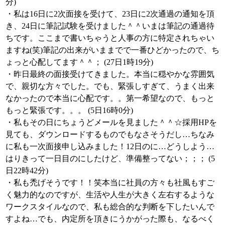
分)
・私は16日に2次面接を受けて、23日に2次通過の通知を頂
き、24日に筆記試験を受けました＾＾いまは筆記の通過待
ちです。ここまで書いちゃうと人事の方に特定されちゃい
ますね(笑)筆記の出来がいままでで一番ひどかったので、ち
ょっと心配してます＾＾； (27日1時19分)
・昨日最終の面接受けてきました。本当に穏やかな雰囲気
で、親切な方々でした。でも、緊張しすぎて、うまく出来
なかったので本当に心配です。。第一希望なので、もっと
もっと緊張です。。。 (5日16時0分)
・私もその日にちょうどメールを見ました＾＾☆採用HPを
見ても、ダウンロードするものでもなさそうだし…ちなみ
に私も一次面接申し込みました！12日のに…どうしよう…
はりきって一日目のにしたけど、準備整ってない；；； (5
日22時42分)
・私も禿げそうです！！笑本当に社員の方々も社風もすご
く魅力的なのですが、生活や人生が大きく左右するような
ワークスタイルなので、私も総合的な判断を下したいんで
すよね…でも、内定所を頂きにうかがった際も、なるべく