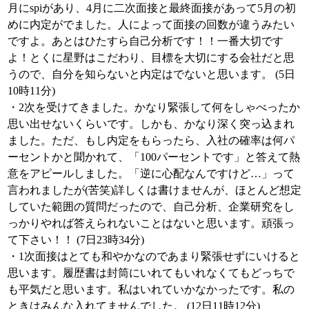
月にspiがあり、4月に二次面接と最終面接があって5月の初
めに内定がでました。人によって面接の回数が違うみたい
ですよ。あとはひたすら自己分析です！！一番大切です
よ！とくに星野はこだわり、目標を大切にする会社だと思
うので、自分を知らないと内定はでないと思います。 (5日
10時11分)
・2次を受けてきました。かなり緊張して何をしゃべったか
思い出せないくらいです。しかも、かなり深く突っ込まれ
ました。ただ、もし内定をもらったら、入社の確率は何パ
ーセントかと聞かれて、「100パーセントです」と答えて熱
意をアピールしました。「逆に心配なんですけど…」って
言われましたが(苦笑)詳しくは書けませんが、ほとんど想定
していた範囲の質問だったので、自己分析、企業研究をし
っかりやれば答えられないことはないと思います。頑張っ
て下さい！！ (7日23時34分)
・1次面接はとても和やかなのであまり緊張せずにいけると
思います。履歴書は封筒にいれてもいれなくてもどっちで
も平気だと思います。私はいれていかなかったです。私の
ときはみんな入れてませんでした。 (12日11時12分)