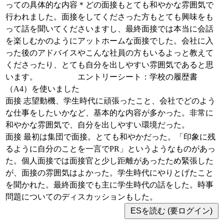
っての具体的な内容＊どの面接もとても和やかな雰囲気で
行われました。面接をしてくださった方もとても興味をも
って話を聞いてくださいますし、最終面接では本当に会話
を楽しむかのようにアットホームな面接でした。会社に入
った後のアドバイスやこんな社員の方もいるよっと教えて
くださったり、とても自分を出しやすい雰囲気であると思
います。 エントリーシート：学校の履歴書
（A4）を使いました
面接 志望動機、学生時代に頑張ったこと、会社でどのよう
な仕事をしたいかなど、基本的な内容が多かった。非常に
和やかな雰囲気で、自分を出しやすい環境だった。
面接 最初は集団で面接。とても和やかだった。「印象に残
るように自分のことを一言でPR」というようなものがあっ
た。個人面接では面接官と少し距離があったため緊張した
が、面接の雰囲気はよかった。学生時代にやりとげたこと
を聞かれた。最終面接でも主に学生時代の話をした。時事
問題についてのディスカッションもした。