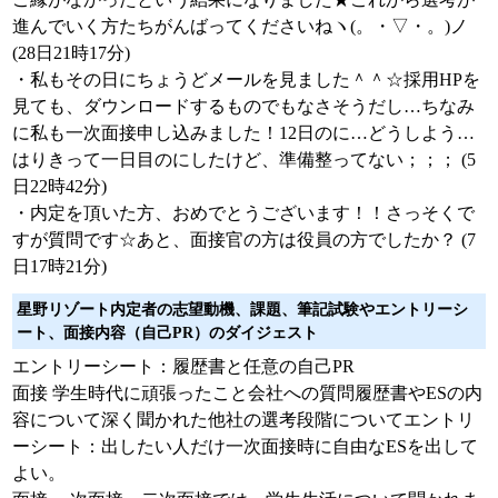
進んでいく方たちがんばってくださいねヽ(。・▽・。)ノ
(28日21時17分)
・私もその日にちょうどメールを見ました＾＾☆採用HPを
見ても、ダウンロードするものでもなさそうだし…ちなみ
に私も一次面接申し込みました！12日のに…どうしよう…
はりきって一日目のにしたけど、準備整ってない；；； (5
日22時42分)
・内定を頂いた方、おめでとうございます！！さっそくで
すが質問です☆あと、面接官の方は役員の方でしたか？ (7
日17時21分)
星野リゾート内定者の志望動機、課題、筆記試験やエントリーシ
ート、面接内容（自己PR）のダイジェスト
エントリーシート：履歴書と任意の自己PR
面接 学生時代に頑張ったこと会社への質問履歴書やESの内
容について深く聞かれた他社の選考段階についてエントリ
ーシート：出したい人だけ一次面接時に自由なESを出して
よい。