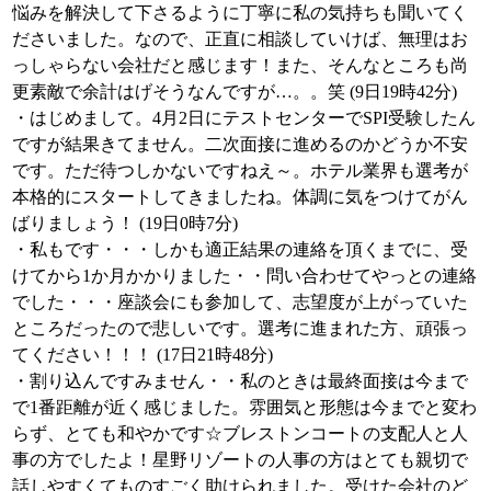
悩みを解決して下さるように丁寧に私の気持ちも聞いてく
ださいました。なので、正直に相談していけば、無理はお
っしゃらない会社だと感じます！また、そんなところも尚
更素敵で余計はげそうなんですが…。。笑 (9日19時42分)
・はじめまして。4月2日にテストセンターでSPI受験したん
ですが結果きてません。二次面接に進めるのかどうか不安
です。ただ待つしかないですねえ～。ホテル業界も選考が
本格的にスタートしてきましたね。体調に気をつけてがん
ばりましょう！ (19日0時7分)
・私もです・・・しかも適正結果の連絡を頂くまでに、受
けてから1か月かかりました・・問い合わせてやっとの連絡
でした・・・座談会にも参加して、志望度が上がっていた
ところだったので悲しいです。選考に進まれた方、頑張っ
てください！！！ (17日21時48分)
・割り込んですみません・・私のときは最終面接は今まで
で1番距離が近く感じました。雰囲気と形態は今までと変わ
らず、とても和やかです☆ブレストンコートの支配人と人
事の方でしたよ！星野リゾートの人事の方はとても親切で
話しやすくてものすごく助けられました。受けた会社のど