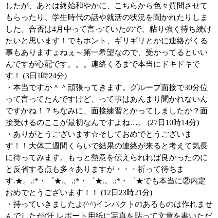
したが、あとは終始和やかに、こちらから色々質問させて
もらったり、学生時代の話や就活の状況を聞かれたりしま
した。合否は4月中って言っていたので、粘り強く待ち続け
たいと思います！でもホント、ギリギリとかに連絡がくる
事もありますょねぇ～第一希望なので、受かってるといい
んですが心配です。。。連絡くるまで本当にドキドキで
す！ (3日1時24分)
・本当ですか＾＾頑張ってきます。グループ面接で30分位
って言ってたんですけど、って事はあんまり聞かれないん
ですかね！？ちなみに、面接練習とかってしましたか？面
接受けるのここが最初なんですよね…。 (27日10時14分)
・ありがとうございます☆そしておめでとうございま
す！！大体二週間くらいで結果の連絡が来ると考えて気長
に待ってみます。もっと熱意を伝えられれば良かったのに
と反省する点も多々ありますが・・・祈って待ちま
す.★。.:*・゜★.。.:*・゜★.。.:*・゜★でも本当に②内定
おめでとうございます！！ (12日23時21分)
・持っていきましたよ(^^)インパクトのあるものは作れませ
んでしたが(汗 レポート用紙に写真を貼って文章を書いただ