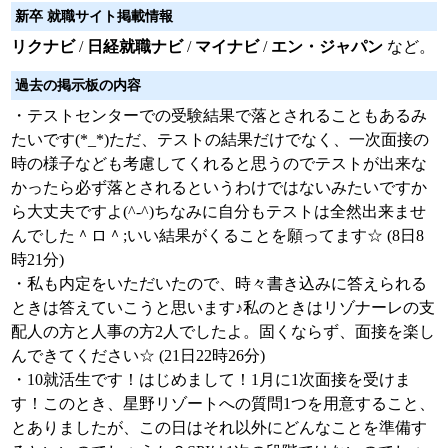
新卒 就職サイト掲載情報
リクナビ
/
日経就職ナビ
/
マイナビ
/
エン・ジャパン
など。
過去の掲示板の内容
・テストセンターでの受験結果で落とされることもあるみ
たいです(*_*)ただ、テストの結果だけでなく、一次面接の
時の様子なども考慮してくれると思うのでテストが出来な
かったら必ず落とされるというわけではないみたいですか
ら大丈夫ですよ(^-^)ちなみに自分もテストは全然出来ませ
んでした＾ロ＾;いい結果がくることを願ってます☆ (8日8
時21分)
・私も内定をいただいたので、時々書き込みに答えられる
ときは答えていこうと思います♪私のときはリゾナーレの支
配人の方と人事の方2人でしたよ。固くならず、面接を楽し
んできてください☆ (21日22時26分)
・10就活生です！はじめまして！1月に1次面接を受けま
す！このとき、星野リゾートへの質問1つを用意すること、
とありましたが、この日はそれ以外にどんなことを準備す