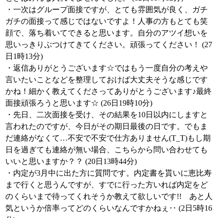
・一次はグループ面接ですが、とても雰囲気が良く、ガチ
ガチの面接って感じではないですよ！人事の方もとても笑
顔で、落ち着いてできると思います。自分のアツイ想いを
思いっきりぶつけてきてください。頑張ってください！ (27
日1時13分)
・返信ありがとうございます☆ではもう一度自分の考えや
言いたいことなどを整理しておけば大丈夫そうな感じです
かね！細かく教えてくださってありがとうございます♪最終
面接頑張ろうと思います☆ (26日19時10分)
・先日、二次面接を受け、その結果を10日以内にしますと
言われたのですが、今日がその期日最後の日です。でもま
だ連絡がなくて…不安で不安で仕方ありません(T_T)もし期
日を過ぎても連絡が無い場合、こちらから問い合わせても
いいと思いますか？？ (20日13時44分)
・内定が3月中に出た方に質問です。内定書を貰いに恵比寿
まで行くと思うんですが、すでに行った方いれば内定をど
のくらいまで待ってくれそうか教えて欲しいです!! あと人
気というか倍率ってどのくらいなんですかねぇ‥ (2日5時16