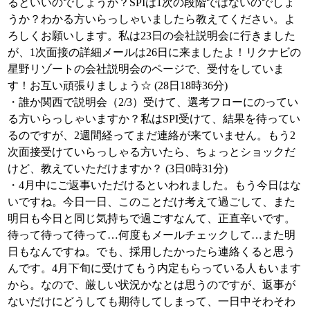
るといいのでしょうか？SPIは1次の段階ではないのでしょ
うか？わかる方いらっしゃいましたら教えてください。よ
ろしくお願いします。私は23日の会社説明会に行きました
が、1次面接の詳細メールは26日に来ましたよ！リクナビの
星野リゾートの会社説明会のページで、受付をしていま
す！お互い頑張りましょう☆ (28日18時36分)
・誰か関西で説明会（2/3）受けて、選考フローにのってい
る方いらっしゃいますか？私はSPI受けて、結果を待ってい
るのですが、2週間経ってまだ連絡が来ていません。もう2
次面接受けていらっしゃる方いたら、ちょっとショックだ
けど、教えていただけますか？ (3日0時31分)
・4月中にご返事いただけるといわれました。もう今日はな
いですね。今日一日、このことだけ考えて過ごして、また
明日も今日と同じ気持ちで過ごすなんて、正直辛いです。
待って待って待って…何度もメールチェックして…また明
日もなんですね。でも、採用したかったら連絡くると思う
んです。4月下旬に受けてもう内定もらっている人もいます
から。なので、厳しい状況かなとは思うのですが、返事が
ないだけにどうしても期待してしまって、一日中そわそわ