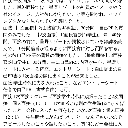
面接 一次面接・二次面接では、学生生活について聞かれま
した。最終面接では、星野リゾートの社員のイメージや会
社のイメージ、入社後にやりたいこと等を聞かれ、マッチ
ングをかなり見られている感じでした。
面接 【1次面接】2(面接官)対4(学生)。30分間。自己PRと質
問のみでした。【2次面接】1(面接官)対1(学生)。30～40分
間。面接の前に、星野リゾートが掲載されている雑誌を読
んで、10分間論旨が通るように面接官に対し質問をする。
その後自己PR等の普通の面接でした。【最終面接】3(面接
官)対1(学生)。30分間。主に自己PRの内容が中心。星野リ
ゾートに入社する確立。エントリーシート：自由提出の自
己PR書を1次面接の際に出すことが出来ました。
面接 学生時代に力を入れたこと、などエントリーシート：
任意で自己PR（書式自由）も可。
面接 1次面接：グループ面接学生時代に頑張ったこと2次面
接：個人面接（1：1）ー1次選考とは別の学生時代にがんば
ったことー会社に入ったら何をしたいか3次面接：個人面接
（2：1）ー学生時代にがんばったことーなんでもいいので
アピールしたいことや話したいこと、質問などー会社に入