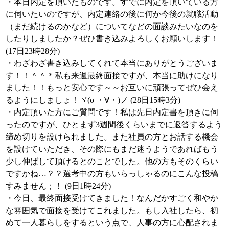
・本日内定を頂いたものです。すでに内定を頂いている方
に伺いたいのですが、内定連絡の後に何か今後の就職活動
（まだ続けるのかなど）についてなどの面談みたいなのを
したりしましたか？ぜひ書き込みよろしくお願いします！
(17日23時28分)
・わざわざ書き込みしてくれて本当にありがとうございま
す！！＾＾＊私も来週最終面接ですが、本当に助けになり
ました！！もっと安心です～～お互いに頑張ってぜひ会え
るようにしましょ！ヾ(o ・∀・)ノ (28日15時3分)
・内定頂いた方にご質問です！私は先日内定書を頂きに伺
ったのですが、ひとまず3週間後くらいまでに返答するよう
締め切りを設けられました。また社員の方とお話する機会
を設けていただき、その際にもまだ迷うようであればもう
少し伸ばして頂けるとのことでした。他の方もそのくらい
ですかね…？？選考中の方もいらっしゃるのにこんな投稿
すみません；！ (9日1時24分)
・今日、最終面接受けてきました！なんだかすごく和やか
な雰囲気で面接を受けてこれました。もし入社したら、初
めて一人暮らしをするという点で、人事の方に心配されま