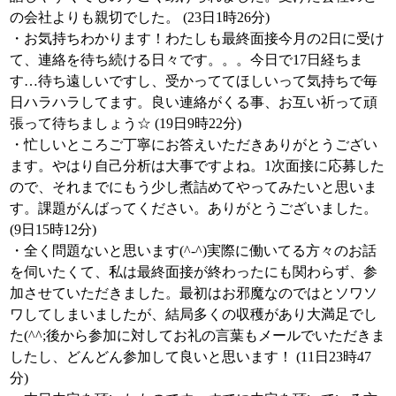
の会社よりも親切でした。 (23日1時26分)
・お気持ちわかります！わたしも最終面接今月の2日に受け
て、連絡を待ち続ける日々です。。。今日で17日経ちま
す…待ち遠しいですし、受かっててほしいって気持ちで毎
日ハラハラしてます。良い連絡がくる事、お互い祈って頑
張って待ちましょう☆ (19日9時22分)
・忙しいところご丁寧にお答えいただきありがとうござい
ます。やはり自己分析は大事ですよね。1次面接に応募した
ので、それまでにもう少し煮詰めてやってみたいと思いま
す。課題がんばってください。ありがとうございました。
(9日15時12分)
・全く問題ないと思います(^-^)実際に働いてる方々のお話
を伺いたくて、私は最終面接が終わったにも関わらず、参
加させていただきました。最初はお邪魔なのではとソワソ
ワしてしまいましたが、結局多くの収穫があり大満足でし
た(^^;後から参加に対してお礼の言葉もメールでいただきま
したし、どんどん参加して良いと思います！ (11日23時47
分)