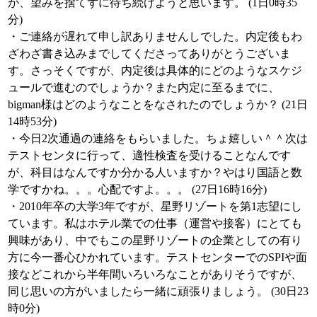
が、望みを捨てずに待ち続けようと思います。 (1日0時35
分)
・ご連絡が遅れて申し訳ありませんしでした。内定後もわ
ざわざ書き込みまでしてくださってありがとうございま
す。さっそくですが、内定後は具体的にどのようなスケジ
ュールで進むのでしょうか？また内定に至るまでに、
bigman様はどのようなことをなされたのでしょうか？ (21日
14時53分)
・今日2次通過の連絡をもらいました。ちょ嬉しい＾＾次は
テストセンタに行って、適性検査を受けることなんです
が、科目はなんですか分かる人いますか？やはり国語と数
学ですかね。。。心配ですよ。。。 (27日16時16分)
・2010年卒の大学3年ですが、星野リゾートを第1志望にし
ています。私はホテル業での仕事（運営や接客）にとても
興味があり、中でもこの星野リゾートの企業としての有り
方に今一番心ひかれています。テストセンターでのSPIや面
接などこれから半年間いろいろなことがありそうですが、
同じ思いの方がいましたら一緒に頑張りましょう。 (30日23
時0分)