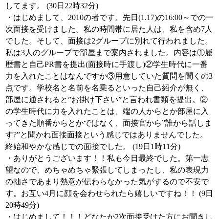
してます。 (30日22時32分)
・はじめまして、2010の者です。先日(1.17)の16:00～での一
次面接を受けました。私の時間帯に居た人は、私を含め7人
でした。そして、面接は2グループに別れて行われました。
私は3人のグループで部屋まで案内されました。内容は①履
歴書と自己PR書を提出(面接時に手渡し)②学生時代に一番
力を入れたことはなんですか③用意していた質問を聞くの3
点です。学校名と名前を名乗るといった自己紹介が無く、
部屋に通されると”お掛け下さい”と言われ書類を提出。②
の学生時代に力を入れたことは、端の人からとか部屋に入
ってきた順番からとかではなく、面接官から”誰から話しま
す?”と聞かれ面接面接という感じではありませんでした。
終始和やかな感じでの面接でした。 (19日1時11分)
・ありがとうございます！！私も今日最終でした。第一志
望なので、めちゃめちゃ緊張してしまったし、私の表現力
の拙さであまり熱意が伝わらなかった気がするので不安で
す。お互い4月に顔を会わせられたら嬉しいですね！！ (9日
20時49分)
・はじめまして！！！どなたか2次面接受けた方にお聞きし