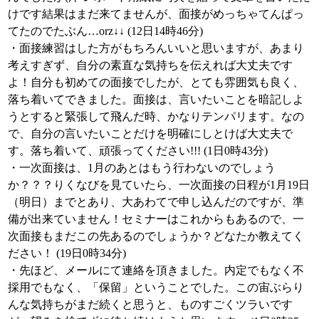
けです結果はまだ来てませんが、面接がめっちゃてんぱっ
てたのでたぶん…orz↓↓ (12日14時46分)
・面接練習はした方がもちろんいいと思いますが、あまり
考えすぎず、自分の素直な気持ちを伝えれば大丈夫です
よ！自分も初めての面接でしたが、とても雰囲気も良く、
落ち着いてできました。面接は、言いたいことを暗記しよ
うとすると緊張して飛んだ時、かなりテンパリます。なの
で、自分の言いたいことだけを明確にしとけば大丈夫で
す。落ち着いて、頑張ってください!!! (1日0時43分)
・一次面接は、1月のあとはもう行わないのでしょう
か？？？りくなびを見ていたら、一次面接の日程が1月19日
（明日）までとあり、大あわてで申し込んだのですが、準
備が出来ていません！セミナーはこれからもあるので、一
次面接もまだこの先あるのでしょうか？どなたか教えてく
ださい！ (19日0時34分)
・先ほど、メールにて連絡を頂きました。内定でもなく不
採用でもなく、「保留」ということでした。この宙ぶらり
んな気持ちがまだ続くと思うと、ものすごくツラいです