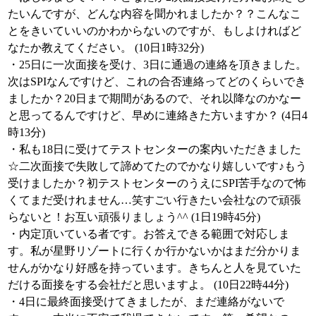
たいんですが、どんな内容を聞かれましたか？？こんなこ
とをきいていいのかわからないのですが、もしよければど
なたか教えてください。 (10日1時32分)
・25日に一次面接を受け、3日に通過の連絡を頂きました。
次はSPIなんですけど、これの合否連絡ってどのくらいでき
ましたか？20日まで期間があるので、それ以降なのかなー
と思ってるんですけど、早めに連絡きた方いますか？ (4日4
時13分)
・私も18日に受けてテストセンターの案内いただきました
☆二次面接で失敗して諦めてたのでかなり嬉しいです♪もう
受けましたか？初テストセンターのうえにSPI苦手なので怖
くてまだ受けれません…笑すごい行きたい会社なので頑張
らないと！お互い頑張りましょう^^ (1日19時45分)
・内定頂いている者です。お答えできる範囲で対応しま
す。私が星野リゾートに行くか行かないかはまだ分かりま
せんがかなり好感を持っています。きちんと人を見ていた
だける面接をする会社だと思いますよ。 (10日22時44分)
・4日に最終面接受けてきましたが、まだ連絡がないで