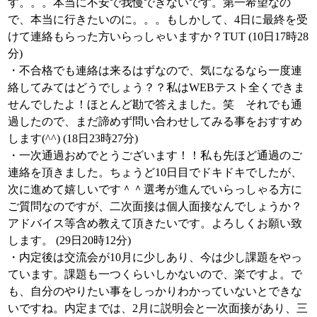
す。。。本当に不安で我慢できないです。第一希望なの
で、本当に行きたいのに。。。もしかして、4日に最終を受
けて連絡もらった方いらっしゃいますか？TUT (10日17時28
分)
・不合格でも連絡は来るはずなので、気になるなら一度連
絡してみてはどうでしょう？？私はWEBテスト全くできま
せんでしたよ！ほとんど勘で答えました。笑 それでも通
過したので、まだ諦めず問い合わせしてみる事をおすすめ
します(^^) (18日23時27分)
・一次通過おめでとうございます！！私も先ほど通過のご
連絡を頂きました。ちょうど10日目でドキドキでしたが、
次に進めて嬉しいです＾＾選考が進んでいらっしゃる方に
ご質問なのですが、二次面接は個人面接なんでしょうか？
アドバイス等含め教えて頂きたいです。よろしくお願い致
します。 (29日20時12分)
・内定後は交流会が10月に少しあり、今は少し課題をやっ
ています。課題も一つくらいしかないので、楽ですよ。で
も、自分のやりたい事をしっかりわかっていないとできな
いですね。内定までは、2月に説明会と一次面接があり、三