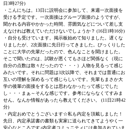
日3時27分)
・こんにちは。13日に説明会に参加して、来週一次面接を
受ける予定です。一次面接はグループ面接のようですが、
聞かれる内容やかかった時間、雰囲気などについて差し支
えなければ教えていただけないでしょうか？ (16日1時16分)
・自分も受けています。掲示板始めて知りました。遅くな
りましたが、2次面接に先日行ってきました。びっくりした
ことに大学の先輩だったので、色んなことを聞けました。
そこで聞いたのは、試験が悪くてもさほど関係なく（現に
自分の点数は散々だったので・・・）人物を見るって感じ
みたいです。それに問題は3次以降で、それまでは普通にお
互いの理解を深めるって感じらしいです。先輩もまさか大
学の後輩の面接をするとは思わなかったって感じでした
し・・・まぁ～そんな感じです。参考にならなくてすみま
せん。なんか情報があったら教えてください。 (11日21時42
分)
・内定おめでとうございます☆私も内定を頂戴しました！
先日、内定承諾書の書類も実家に送られてきてようやく一
安心なところです♪内定者コミュニティには参加されていま