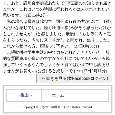
す。あと、説明会参加後あたりでOB面談のお知らせも届き
ますが、これはいつの時期に行われるかは人それぞれだと
思います。 (1日15時2分)
・私の場合は最終は1対2で、司会進行役の方が1名で、1対3
みたいな感じでした。軽く圧迫面接(私がそう思っただけか
もしれませんが…)と感じました。最後に「もし仮に内々定
をもらったら、うちに来ますか?」と聞かれ、焦りました。
これから受ける方、頑張って下さい。 (27日0時58分)
・志望動機や学生生活の中で力をいれたことといった一般
的な質問事項が多いのですか？会社についてもいろいろ勉
強していくべきなんでしょうか？質問ばかりで申し訳あり
ませんがお答えいただけると嬉しいです☆ (17日2時11分)
一番上へ
ホーム
Copyright © くちコミ就職ガイド All Rights Reserved.