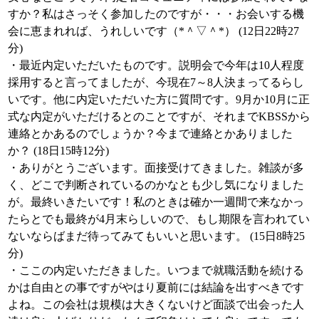
すか？私はさっそく参加したのですが・・・お会いする機
会に恵まれれば、うれしいです（*＾▽＾*） (12日22時27
分)
・最近内定いただいたものです。説明会で今年は10人程度
採用すると言ってましたが、今現在7～8人決まってるらし
いです。他に内定いただいた方に質問です。9月か10月に正
式な内定がいただけるとのことですが、それまでKBSSから
連絡とかあるのでしょうか？今まで連絡とかありました
か？ (18日15時12分)
・ありがとうございます。面接受けてきました。雑談が多
く、どこで判断されているのかなとも少し気になりました
が。最終いきたいです！私のときは確か一週間で来なかっ
たらとでも最終が4月末らしいので、もし期限を言われてい
ないならばまだ待ってみてもいいと思います。 (15日8時25
分)
・ここの内定いただきました。いつまで就職活動を続ける
かは自由との事ですがやはり夏前には結論を出すべきです
よね。この会社は規模は大きくないけど面談で出会った人