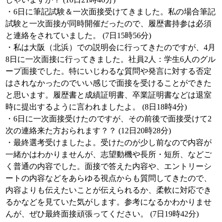
・6日に筆記試験＆一次面接受けてきました。私の場合筆記
試験と一次面接が同時開催だったので、履歴書持参は必須
と連絡をされていました。 (7日15時56分)
・私は大阪（北浜）での説明会に行ってきたのですが、4月
8日に一次面接に行ってきました。社員2人：学生6人のグル
ープ面接でした。特にいじわるな質問や発言に対する否定
はされなかったのでいい感じで面接を受けることができた
と思います。履歴書と成績証明書、卒業証明書などは退室
時に提出するように言われましたよ。 (8日18時4分)
・6日に一次面接受けたのですが、その前後で面接受けて2
次の連絡来た方おられます？？ (12日20時28分)
・最終選考受けましたよ。受けたのが少し前なので内容が
一緒かはわかりませんが、志望動機や長所・短所、などご
く普通の内容でした。面接で答えた内容や、エントリーシ
ートの内容などをあらゆる視点からも質問してきたので、
内容よりも伝えたいことが伝えられるか、柔軟に対応でき
るかなどを見ていた気がします。参考になるかわかりませ
んが、ぜひ最終面接頑張ってください。 (7日19時42分)