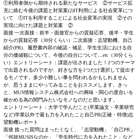
①利用者側から期待される新たなサービス ②サービス拡
充に絡む今後の課題と対策案(2)IT利用による社会変革につ
いて ①ITを利用することによる社会変革の実現 ②その
実現に向けた課題と対策案 ②
面接 一次面接：前半・面接官からの質疑応答、後半・学生
からの質疑応答（30分くらい）二次面接：志望動機、自己
紹介(PR)、履歴書内容の確認・補足、学生生活における自
分の価値観について、今後の自分について…etc（30分くら
い）エントリーシート：課題が出されました！2つのテーマ
で出題されるのですが、好きな方を1つだけ選択して提出す
るモノです。多少小難しい事を問われるかもしれません
が、思うままにやってみることをおススメします。きっ
と、MUS情報システム株式会社への興味・関心の度合いを
確かめる為の関門みたいなモノなのだと思います。
エントリーシート：大学で学んだこと(卒業論文・卒業研究
など)学業以外で最も力を入れたこと自己PR(正確・特徴)志
望動機レポート
面接 捻った質問はまったくなく、「志望動機」「自己PR」
「何故MUSISなのか」「学生時代に力を入れたこと」など