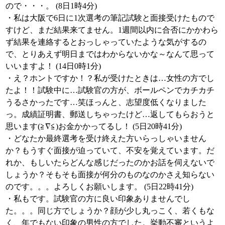
ので・・・。 (8日1時4分)
・私は大阪で6日に1次選考の筆記試験と面接受けたもので
すけど、まだ結果来てません。1週間以内に合否にかかわら
ず結果を連絡するとおっしゃっていたような気がするの
で、とりあえず明日まではわからないかな～なんて思って
いいますよ！ (14日0時1分)
・え？ホントですか！？私が受けたときは…女性の方でし
たよ！！試験中に…試験官の方が、ボールペンでカチカチ
うるさかったです…笑ほっんと、志望度低くなりました
っ。成績証明書、郵送しちゃったけど…返してもらおうと
思います(≧∇≦)お金かかってるし！ (5日20時41分)
・どなたか最終選考を受け終えた方いらっしゃいません
か？もうすぐ面接が迫っていて、不安を覚えています。だ
れか、もしいたらどんな感じだったのかお話を伺えないで
しょうか？そもそも面接が何分のものなのかさえ知らない
のです。。。よろしくお願いします。 (5日22時41分)
・私もです。試験官の方に良い印象ありませんでし
た。。。同じ方でしょうか？顔が少し丸っこく、若くもな
く、年でもない印象の男性の方でした。挙動不審というよ