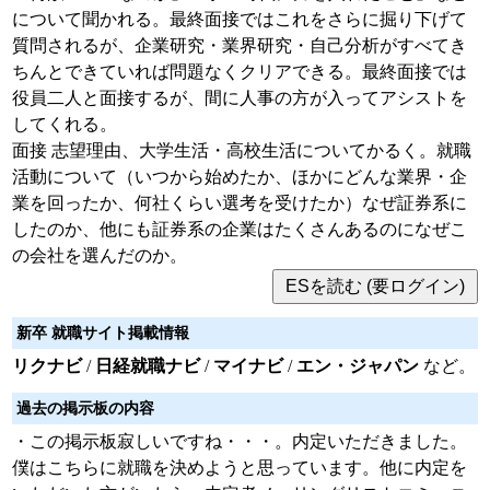
について聞かれる。最終面接ではこれをさらに掘り下げて
質問されるが、企業研究・業界研究・自己分析がすべてき
ちんとできていれば問題なくクリアできる。最終面接では
役員二人と面接するが、間に人事の方が入ってアシストを
してくれる。
面接 志望理由、大学生活・高校生活についてかるく。就職
活動について（いつから始めたか、ほかにどんな業界・企
業を回ったか、何社くらい選考を受けたか）なぜ証券系に
したのか、他にも証券系の企業はたくさんあるのになぜこ
の会社を選んだのか。
新卒 就職サイト掲載情報
リクナビ
/
日経就職ナビ
/
マイナビ
/
エン・ジャパン
など。
過去の掲示板の内容
・この掲示板寂しいですね・・・。内定いただきました。
僕はこちらに就職を決めようと思っています。他に内定を