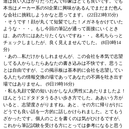
達は良い人ばかりだったんで印象はとても良いです。でも
本当はメーカー系のSI企業に興味があるんでまだまだ色ん
な会社に挑戦しようかなと思ってます。 (22日23時35分)
・そうです！顔が丸くて短髪でした！メガネをかけていた
ような・・・。もし今回の筆記が通って面接にいくとき
は、あの方にはあたりたくないですね・・。名札ちらっと
チェックしましたが、良く見えませんでした。 (8日0時14
分)
・あの…私だけかもしれませんが、この会社を本気で志望
してる人からしたらあなたの書き込みは不快です。思うこ
とは自由ですが、この掲示板は基本的に会社を志望してい
る人たちの情報交換の場であってあなたの不満を吐き出す
場ではありません。 (9日19時16分)
・私も丸顔で髪の短いおかしな人(男性)にあたりましたよ！
ほんとうにドタドタうるさい歩き方でした。ああいう方が
いると、志望度さがりますね。あと、その方に帰りがけに
どうでも良い話を一方的に話しかけられました。とてもう
ざかったです。個人のことを書くのは気がひけるですが、
これから筆記試験を受ける方にとっては参考になると思う