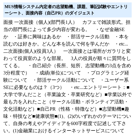
MUS情報システム内定者の志望動機、課題、筆記試験やエントリ
ーシート、面接内容（自己PR）のダイジェスト
面接 一次面接（個人)(部門長1人） カフェで雑談形式。担
当の部門長によって多少内容が変わる。 ・なぜ金融SE
か ・証券に興味はあるか ・部活サークル活動 ・本を
読むのは好きか。どんな本を読んで何を学んだか ・etc...
二次面接(個人)(役員3人） 一次面接とは場所がガラリと変
わって役員室のような部屋。 3人の役員が順々に質問をし
てくる。 ・自己紹介（長所、短所、志望動機の3点を含め
3分程度で） ・成績(単位)について ・プログラミング経
験について ・部活サークル活動について ・ユーザー系
SEに必要なものは？（3つ） ・etc...エントリーシート：■
大学で学んだこと（卒業論文・卒業研究など）■学業以外で
最も力を入れたこと（サークル活動・ボランティア活動・
文化活動など）■自己PR（性格・特徴など）■志望動機■趣
味・特技など■健康状態■(1)、(2)のいずれかのテーマについ
て、自身の考えやアイディアを600字程度で記述して下さ
い。(1)金融業におけるインターネットサービスについて