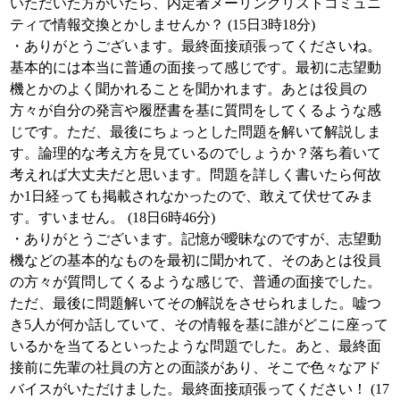
いただいた方がいたら、内定者メーリングリストコミュニ
ティで情報交換とかしませんか？ (15日3時18分)
・ありがとうございます。最終面接頑張ってくださいね。
基本的には本当に普通の面接って感じです。最初に志望動
機とかのよく聞かれることを聞かれます。あとは役員の
方々が自分の発言や履歴書を基に質問をしてくるような感
じです。ただ、最後にちょっとした問題を解いて解説しま
す。論理的な考え方を見ているのでしょうか？落ち着いて
考えれば大丈夫だと思います。問題を詳しく書いたら何故
か1日経っても掲載されなかったので、敢えて伏せてみま
す。すいません。 (18日6時46分)
・ありがとうございます。記憶が曖昧なのですが、志望動
機などの基本的なものを最初に聞かれて、そのあとは役員
の方々が質問してくるような感じで、普通の面接でした。
ただ、最後に問題解いてその解説をさせられました。嘘つ
き5人が何か話していて、その情報を基に誰がどこに座って
いるかを当てるといったような問題でした。あと、最終面
接前に先輩の社員の方との面談があり、そこで色々なアド
バイスがいただけました。最終面接頑張ってください！ (17