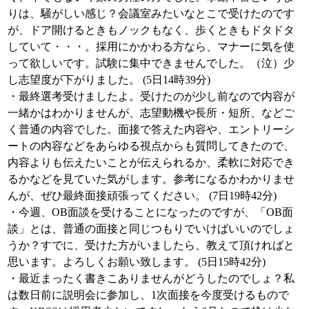
りは、騒がしい感じ？会議室みたいなとこで受けたのです
が、ドア開けるときもノックもなく、歩くときもドタドタ
していて・・・。採用にかかわる方なら、マナーに気を使
って欲しいです。試験に集中できませんでした。（泣）少
し志望度が下がりました。 (5日14時39分)
・最終選考受けましたよ。受けたのが少し前なので内容が
一緒かはわかりませんが、志望動機や長所・短所、などご
く普通の内容でした。面接で答えた内容や、エントリーシ
ートの内容などをあらゆる視点からも質問してきたので、
内容よりも伝えたいことが伝えられるか、柔軟に対応でき
るかなどを見ていた気がします。参考になるかわかりませ
んが、ぜひ最終面接頑張ってください。 (7日19時42分)
・今週、OB面談を受けることになったのですが、「OB面
談」とは、普通の面接と同じつもりでいけばいいのでしょ
うか？すでに、受けた方がいましたら、教えて頂ければと
思います。よろしくお願い致します。 (5日15時42分)
・最近まったく書きこありませんがどうしたのでしょ？私
は数日前に説明会に参加し、1次面接を今度受けるもので