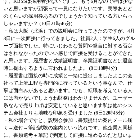
す。KBSSは採用者少ないですし、もう6月なので枠は少な
いと思いますが頑張って一員になりたいです。実際あとど
のくらいの採用枠あるのでしょうか？知っている方いらっ
しゃいますか？ (10日21時46分)
・私は大阪（北浜）での説明会に行ってきたのですが、4月
8日に一次面接に行ってきました。社員2人：学生6人のグル
ープ面接でした。特にいじわるな質問や発言に対する否定
はされなかったのでいい感じで面接を受けることができた
と思います。履歴書と成績証明書、卒業証明書などは退室
時に提出するように言われましたよ。 (8日18時4分)
・履歴書は面接の時に成績と一緒に提出しましたよこの会
社って上流工程を専門的に行っているという事なんで、仕
事は面白みがあると思います。でも、転職を考えている人
には向かないでしょうね財務はわかりませんが、ユーザー
系なんで売り上げは安定していると思います私は他のシス
テム会社よりも地味な印象を受けました (6日22時45分)
・私の場合ですと、説明会参加→書類提出の案内メール届
く→送付→筆記試験の案内という流れです。他企業と同様
に、書類選考＋筆記で判定して面接に進めるのだと思いま