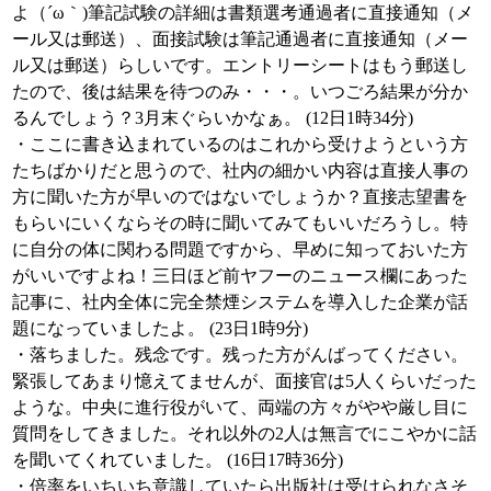
よ（´ω｀)筆記試験の詳細は書類選考通過者に直接通知（メ
ール又は郵送）、面接試験は筆記通過者に直接通知（メー
ル又は郵送）らしいです。エントリーシートはもう郵送し
たので、後は結果を待つのみ・・・。いつごろ結果が分か
るんでしょう？3月末ぐらいかなぁ。 (12日1時34分)
・ここに書き込まれているのはこれから受けようという方
たちばかりだと思うので、社内の細かい内容は直接人事の
方に聞いた方が早いのではないでしょうか？直接志望書を
もらいにいくならその時に聞いてみてもいいだろうし。特
に自分の体に関わる問題ですから、早めに知っておいた方
がいいですよね！三日ほど前ヤフーのニュース欄にあった
記事に、社内全体に完全禁煙システムを導入した企業が話
題になっていましたよ。 (23日1時9分)
・落ちました。残念です。残った方がんばってください。
緊張してあまり憶えてませんが、面接官は5人くらいだった
ような。中央に進行役がいて、両端の方々がやや厳し目に
質問をしてきました。それ以外の2人は無言でにこやかに話
を聞いてくれていました。 (16日17時36分)
・倍率をいちいち意識していたら出版社は受けられなさそ