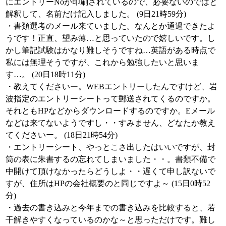
にエントリーNoが印刷されているので、必要ないのではと
解釈して、名前だけ記入しました。 (9日21時59分)
・書類選考のメール来ていました。なんとか通過できたよ
うです！正直、望み薄…と思っていたので嬉しいです。し
かし筆記試験はかなり難しそうですね…英語がある時点で
私には無理そうですが、これから勉強したいと思いま
す…。 (20日18時11分)
・教えてくださいー。WEBエントリーしたんですけど、岩
波指定のエントリーシートって郵送されてくるのですか。
それともHPなどからダウンロードするのですか。Eメール
などは来てないようですし・・すみません、どなたか教え
てくださいー。 (18日21時54分)
・エントリーシート、やっとこさ出したはいいですが、封
筒の表に朱書するの忘れてしまいました・・。書類不備で
中開けて頂けなかったらどうしよ・・遅くて申し訳ないで
すが、住所はHPの会社概要のと同じですよ～ (15日0時52
分)
・過去の書き込みと今年までの書き込みを比較すると、若
干解きやすくなっているのかな～と思っただけです。難し