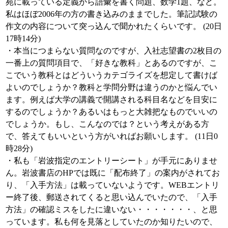
苑に載っている定義から語彙を書く問題、数学1題、など。
私はほぼ2006年の方の書き込みのままでした。筆記試験の
作文の内容について突っ込んで聞かれたくらいです。 (20日
17時14分)
・本当につまらない質問なのですが、入社志望書の2枚目の
一番上の質問項目で、「好きな教科」とあるのですが、こ
こでいう教科とはどういうカテゴライズを想定して書けば
よいのでしょうか？教科と学問分野は違うのかと悩んでい
ます。例えば大学の講義で開講される科目名などを目安に
するのでしょうか？あるいはもっと大雑把なものでいいの
でしょうか。もし、こんなのでは？という考えがある方
で、答えてもいいという方がいればお願いします。 (11日0
時28分)
・私も「岩波指定のエントリーシート」が手元にありませ
ん。岩波書店のHPでは既に「配布終了」の案内がされてお
り、「入手方法」は載っていないようです。WEBエントリ
ー終了後、郵送されてくると思い込んでいたので、「入手
方法」の確認ミスをしたに違いない・・・・・・・、と思
っています。私も何を見落としていたのか知りたいので、