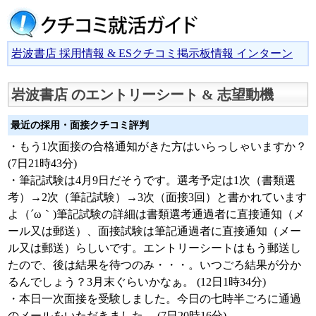
岩波書店 採用情報 & ESクチコミ掲示板情報 インターン
岩波書店 のエントリーシート & 志望動機
最近の採用・面接クチコミ評判
・もう1次面接の合格通知がきた方はいらっしゃいますか？
(7日21時43分)
・筆記試験は4月9日だそうです。選考予定は1次（書類選
考）→2次（筆記試験）→3次（面接3回）と書かれています
よ（´ω｀)筆記試験の詳細は書類選考通過者に直接通知（メ
ール又は郵送）、面接試験は筆記通過者に直接通知（メー
ル又は郵送）らしいです。エントリーシートはもう郵送し
たので、後は結果を待つのみ・・・。いつごろ結果が分か
るんでしょう？3月末ぐらいかなぁ。 (12日1時34分)
・本日一次面接を受験しました。今日の七時半ごろに通過
のメールをいただきました。 (7日20時16分)