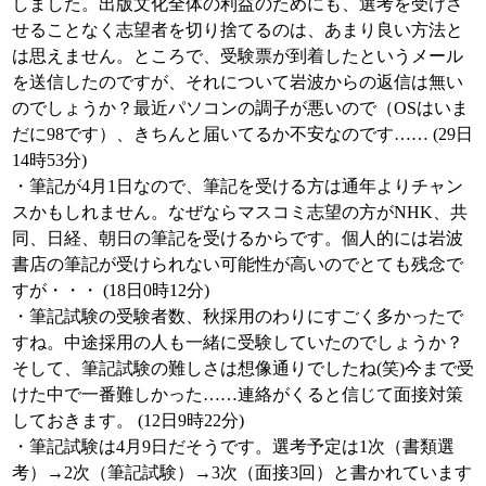
しました。出版文化全体の利益のためにも、選考を受けさ
せることなく志望者を切り捨てるのは、あまり良い方法と
は思えません。ところで、受験票が到着したというメール
を送信したのですが、それについて岩波からの返信は無い
のでしょうか？最近パソコンの調子が悪いので（OSはいま
だに98です）、きちんと届いてるか不安なのです…… (29日
14時53分)
・筆記が4月1日なので、筆記を受ける方は通年よりチャン
スかもしれません。なぜならマスコミ志望の方がNHK、共
同、日経、朝日の筆記を受けるからです。個人的には岩波
書店の筆記が受けられない可能性が高いのでとても残念で
すが・・・ (18日0時12分)
・筆記試験の受験者数、秋採用のわりにすごく多かったで
すね。中途採用の人も一緒に受験していたのでしょうか？
そして、筆記試験の難しさは想像通りでしたね(笑)今まで受
けた中で一番難しかった……連絡がくると信じて面接対策
しておきます。 (12日9時22分)
・筆記試験は4月9日だそうです。選考予定は1次（書類選
考）→2次（筆記試験）→3次（面接3回）と書かれています