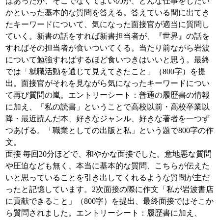
はあったか、そこでなくてよいのか、どんな仕事をしたい
かといった基本的な質問を答える。答えている間に出てき
たキーワードについて、気になった面接官が適当に質問し
ていく。新書の話をすれば新書担当者が、『世界』の話を
すればその担当者が食いついてくる。当たり前ながら岩波
について勉強すればするほど食いつきはいいと思う。最終
では「就職活動を通じて見えてきたこと」（800字）を提
出。面接官がそれを見ながら気になったキーワードについ
て再び質問の嵐。エントリーシート：普通の履歴書の情報
に加え、「私の読書」ということで高校以前・高校卒業以
降・最近読んだ本、好きなジャンル、好きな著者を一つず
つあげる。「職業としての出版と私」という題で800字の作
文。
面接 毎回20分ほどで、和やかな面接でした。意地悪な質問
や圧迫なども無く、本当に基本的な質問、こちらが伝えた
いと思っていることを引き出してくれるような質問が主だ
ったと記憶しています。2次面接の際に作文「私が岩波書店
に貢献できること」（800字）を提出、最終面接ではそこか
ら質問されました。エントリーシート：履歴書に加え、