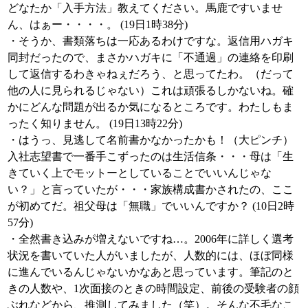
どなたか「入手方法」教えてください。馬鹿ですいませ
ん、はぁー・・・・。 (19日1時38分)
・そうか、書類落ちは一応あるわけですな。返信用ハガキ
同封だったので、まさかハガキに「不通過」の連絡を印刷
して返信するわきゃねぇだろう、と思ってたわ。（だって
他の人に見られるじゃない）これは頑張るしかないね。確
かにどんな問題が出るか気になるところです。わたしもま
ったく知りません。 (19日13時22分)
・はうっ、見逃して名前書かなかったかも！（大ピンチ）
入社志望書で一番手こずったのは生活信条・・・母は「生
きていく上でモットーとしていることでいいんじゃな
い？」と言っていたが・・・家族構成書かされたの、ここ
が初めてだ。祖父母は「無職」でいいんですか？ (10日2時
57分)
・全然書き込みが増えないですね…。2006年に詳しく選考
状況を書いていた人がいましたが、人数的には、ほぼ同様
に進んでいるんじゃないかなあと思っています。筆記のと
きの人数や、1次面接のときの時間設定、前後の受験者の顔
ぶれなどから、推測してみました（笑）。そんな不毛なこ