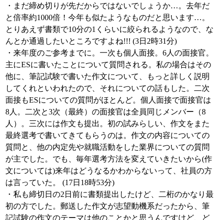
・まだ締め切りが先だからではないでしょうか…。去年だ
と倍率約1000倍！今年も似たようなものだと思います…。
とりあえず書類で10分の1くらいに絞られるようなので、な
んとか通過したいところですよね!!! (3日2時31分)
・来年度のご参考までに。一次も個人面接。6人の面接官。
主にESに書いたことについて質問される。私の場合はその
他に、筆記試験で書いた作文について、もっと詳しく説明
してくれといわれたので、それについての話もした。二次
面接もESについての質問がほとんど。個人面接で面接官は
8人。二次と3次（最終）の面接官は全員同じメンバー（8
人）。三次には作文も提出。初の試みらしい、作文をまた
最終選考で書いてきてもらうのは。作文の内容についての
質問と、他の内定先や就職活動をした業界についての質問
が主でした。でも、毎年選考方法を変えていきたいから(作
文については)来年はどうなるかわからないって、社員の方
は言っていた。 (17日18時53分)
・私も締切日の2日前に書類提出したけど、二桁のかなり最
初の方でした。郵送した作文が志望動機系だったから、筆
記試験の作文のテーマは他のことかと思うんですけど、ど