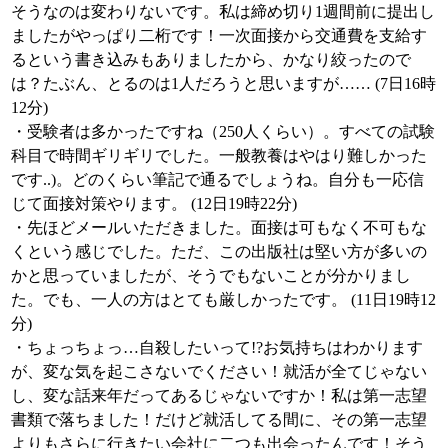
そうなのは変わりないです。私は締め切り1週間前に提出し
ましたがやっぱり二桁です！一次面接から交通費を支給す
るという書き込みもありましたから、かなり絞ったので
は？たぶん、とるのは1人だろうと思いますが…… (7日16時
12分)
・受験者は多かったですね（250人くらい）。すべての試験
科目で時間ギリギリでした。一般教養はやはり難しかった
です..)。どのくらい筆記で通るでしょうね。自分も一応信
じて面接対策やります。 (12日19時22分)
・先ほどメールいただきました。面接は可もなく不可もな
くという感じでした。ただ、この出版社は堅い方が多いの
かと思っていましたが、そうでもないことが分かりまし
た。でも、一人の方はとても厳しかったです。 (11日19時12
分)
・ちょっちょっ…自殺したいって!?お気持ちはわかります
が、変な気を起こさないでください！就活が全てじゃない
し、変な話来年だってあるじゃないですか！私は第一志望
書類で落ちました！だけど就活してる間に、その第一志望
よりもさらに行きたい会社に二つも出会ったんです！そう