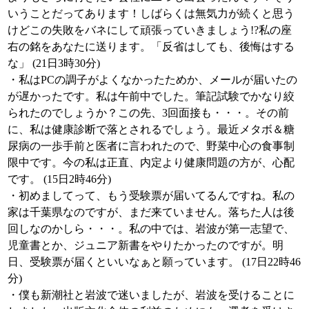
いうことだってあります！しばらくは無気力が続くと思う
けどこの失敗をバネにして頑張っていきましょう!?私の座
右の銘をあなたに送ります。「反省はしても、後悔はする
な」 (21日3時30分)
・私はPCの調子がよくなかったためか、メールが届いたの
が遅かったです。私は午前中でした。筆記試験でかなり絞
られたのでしょうか？この先、3回面接も・・・。その前
に、私は健康診断で落とされるでしょう。最近メタボ＆糖
尿病の一歩手前と医者に言われたので、野菜中心の食事制
限中です。今の私は正直、内定より健康問題の方が、心配
です。 (15日2時46分)
・初めましてって、もう受験票が届いてるんですね。私の
家は千葉県なのですが、まだ来ていません。落ちた人は後
回しなのかしら・・・。私の中では、岩波が第一志望で、
児童書とか、ジュニア新書をやりたかったのですが。明
日、受験票が届くといいなぁと願っています。 (17日22時46
分)
・僕も新潮社と岩波で迷いましたが、岩波を受けることに