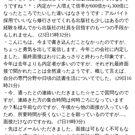
うですね＾＾；内定が一人増えて倍率が600倍から300倍に
なったところでたいした違いはなさそうです；アルバイト
採用でいいなら修行させてくれる出版社も少しはあるので
経験を積んでから出版社の社員を目指すのも一つの手段か
もしれません。 (23日15時32分)
・こんにちは。今まで書き込んだことなかったのですが、
ちょっと勇気を出して返信します。今年この会社に内定し
ました。最終面接はわりにあっさりと終わった印象です。
今年は去年よりも内定者が多いのですが、それぞれ最終面
接で聞かれたことは全然違ったようです。概して言えば、
自分の専門分野や日頃の読書生活についてでした。 (29日16
時21分)
・今、通ったとの連絡いただきました☆そこで質問なので
すが、連絡きた方の集合時間は何時ごろになっています
か？私は午前なのですが、午後から他の面接が入っている
ため、所要時間が長くないことを願っているのですが…。
面接だけなのですかね。 (7日19時3分)
・先ほどメールいただきました。面接は可もなく不可もな