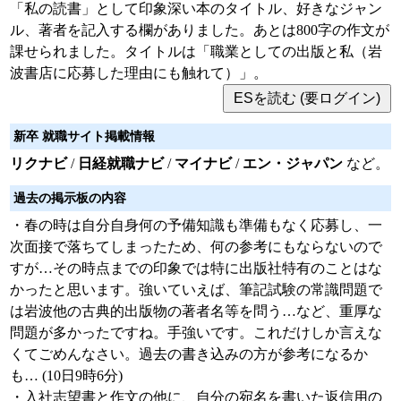
「私の読書」として印象深い本のタイトル、好きなジャン
ル、著者を記入する欄がありました。あとは800字の作文が
課せられました。タイトルは「職業としての出版と私（岩
波書店に応募した理由にも触れて）」。
新卒 就職サイト掲載情報
リクナビ
/
日経就職ナビ
/
マイナビ
/
エン・ジャパン
など。
過去の掲示板の内容
・春の時は自分自身何の予備知識も準備もなく応募し、一
次面接で落ちてしまったため、何の参考にもならないので
すが…その時点までの印象では特に出版社特有のことはな
かったと思います。強いていえば、筆記試験の常識問題で
は岩波他の古典的出版物の著者名等を問う…など、重厚な
問題が多かったですね。手強いです。これだけしか言えな
くてごめんなさい。過去の書き込みの方が参考になるか
も… (10日9時6分)
・入社志望書と作文の他に、自分の宛名を書いた返信用の