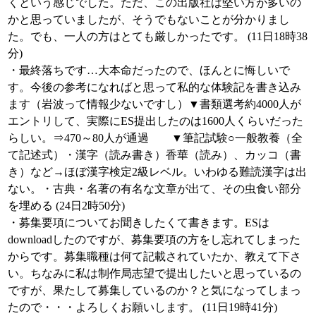
くという感じでした。ただ、この出版社は堅い方が多いの
かと思っていましたが、そうでもないことが分かりまし
た。でも、一人の方はとても厳しかったです。 (11日18時38
分)
・最終落ちです…大本命だったので、ほんとに悔しいで
す。今後の参考になればと思って私的な体験記を書き込み
ます（岩波って情報少ないですし）▼書類選考約4000人が
エントリして、実際にES提出したのは1600人くらいだった
らしい。⇒470～80人が通過 ▼筆記試験○一般教養（全
て記述式）・漢字（読み書き）香華（読み）、カッコ（書
き）など→ほぼ漢字検定2級レベル。いわゆる難読漢字は出
ない。・古典・名著の有名な文章が出て、その虫食い部分
を埋める (24日2時50分)
・募集要項についてお聞きしたくて書きます。ESは
downloadしたのですが、募集要項の方をし忘れてしまった
からです。募集職種は何て記載されていたか、教えて下さ
い。ちなみに私は制作局志望で提出したいと思っているの
ですが、果たして募集しているのか？と気になってしまっ
たので・・・よろしくお願いします。 (11日19時41分)