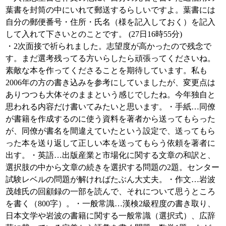
葉書を封筒の中にいれて郵送するらしいですよ。葉書には
自分の郵便番号・住所・氏名（様を記入しておく）を記入
して入れて下さいとのことです。 (27日16時55分)
・2次面接で祈られました。志望度が高かったので残念で
す。まだ選考残ってる方いらしたら頑張ってくださいね。
素敵な本を作ってくださることを期待しています。私も
2006年の方の書き込みを参考にしていましたが、変更点は
ありつつも大体そのままという感じでしたね。今年独自と
思われる内容だけ書いてみたいと思います。・手紙…同僚
が書籍を作成するのに使う資料を著者から送ってもらった
が、同僚が書名を間違えていたという設定で、送ってもら
った本を送り返して正しい本を送ってもらう依頼を著者に
出す。・英語…出版産業と市場化に関する文章の和訳と、
選択肢の中から文章の続きを選択する問題の2題。センター
試験レベルの問題が解ければたぶん大丈夫。・作文…岩波
茂雄氏の回顧録の一部を読んで、それについて思うところ
を書く（800字）。・一般常識…漢検2級程度の書き取り、
日本文学や岩波の書籍に関する一般常識（選択式）、広辞