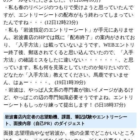
・私も春のリベンジのつもりで受けようと思っていたんで
すが、エントリーシートの配布がもう終わってしまってい
たんですね・・・ (12日12時23分)
・私も「岩波指定のエントリーシート」が手元にありませ
ん。岩波書店のHPでは既に「配布終了」の案内がされてお
り、「入手方法」は載っていないようです。WEBエントリ
ー終了後、郵送されてくると思い込んでいたので、「入手
方法」の確認ミスをしたに違いない・・・・・・・、と思
っています。私も何を見落としていたのか知りたいので、
どなたか「入手方法」教えてください。馬鹿ですいませ
ん、はぁー・・・・。 (19日1時39分)
・岩波は、やっぱ人文系の専門書が強いイメージがあるけ
ど、やっぱこの辺の専門知識必要そうですよね。エントリ
ーシートもしっかり練って提出します！ (5日18時37分)
岩波書店内定者の志望動機、課題、筆記試験やエントリーシー
ト、面接内容（自己PR）のダイジェスト
面接 志望理由やなぜ岩波か、他の企業でどこかいいところ