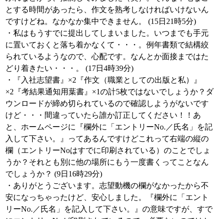
とする時間があったら、作文を熟考しなければいけないん
ですけどね。なかなか集中できません。 (15日21時5分)
・私はもうすでに提出してしまいました。いつまでも手元
に置いておくと落ち着かなくて・・・。例年書類で結構絞
られているようなので、心配です。なんとか面接まではた
どり着きたい・・・。 (17日4時39分)
・『入社志望書』×2『作文（職業としての出版と私）』
×2『考結果通知用葉書』×1の計5枚ではないでしょうか？ダ
ウンロードが締め切られているので確認しようがないです
けど・・・間違っていたら誰か訂正してください！！あ
と、ホームページに『欄外に「エントリーNo.／氏名」を記
入して下さい。』ってあるんですけどこれって右端の縦の
欄（エントリーNoはすでに印刷されている）のことでしょ
うか？それとも別に他の場所にもう一度書くってことなん
でしょうか？ (9日16時29分)
・ありがとうございます。志望動機の欄がなかったから不
安になっちゃったけど、安心しました。『欄外に「エント
リーNo.／氏名」を記入して下さい。』の意味ですが、すで