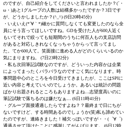
のですが、自己紹介をしてくださいと言われましたか？(´・
ω・)あと1グループの人数は結構多かったですか？3日です
が、どうかしましたか？(^_^) (9日20時45分)
・いえいえ(*´∀｀*)確かに質問しなくても変更したのなら全
員にそう言ってほしいですね。GDを受けた人が600人近く
もいてそれで絞っても短期間のうちに何百人もの支店訪問
があると対応しきれなくなっちゃうからって言ってまし
た。てか600人て。笑面接に進める人がどのくらいいるのか
気にまりますね。 (7日23時22分)
・私も次回筆記試験なのですが、どういった内容かは企業
によってまったくバラバラなのですごく気になります。時
事問題中心のところを今日受けてきましたが、ここはSPIに
近い内容と考えていいのでしょうか。あるいは統計の問題
ばかり出題されるところもありますよね…志望度高いのに
筆記試験で落ちるのは嫌だなぁ… (6日11時41分)
・グループ面接通過したらですよね？？最終まで日にちが
ないですけど、する時間あるのでしょうか(笑)私も諦めてい
たのですが、連絡きました！補欠っぽいですが・・(゜∀゜)
通過させて頂けたことに感謝してがんばります。 (6日12時