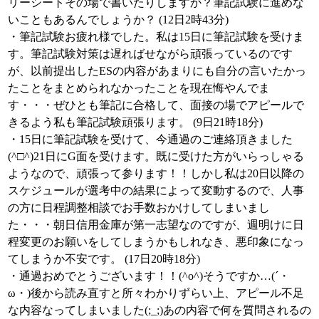
リーシートその場で書いたりしますか？筆記試験に進めな
いこともあるんでしょうか？ (12日2時43分)
・筆記試験お疲れ様でした。私は15日に筆記試験を受けま
す。筆記試験対策は遅ればせながら頑張っているのです
が、以前提出したESの内容があまりにも自分の言いたかっ
たことをまとめられなかったことを現在悔やんでま
す・・・ぜひとも筆記に合格して、面接の場でアピールで
きるよう私も筆記試験頑張ります。 (9日21時18分)
・15日に筆記試験を受けて、今通過のご連絡頂きました
(^□^)21日にG面を受けます。既に受けた方がいらっしゃる
ようなので、頑張って参ります！！しかし私は20日以降の
スケジュールが選考中の結果によって変動するので、人事
の方に日程調整相談でお手数おかけしてしまいまし
た・・・朝日信用金庫が第一志望なのですが、週明けに日
程変更のお願いをしてしまうかもしれなき、悪印象になっ
てしまうか不安です。 (17日20時18分)
・通過おめでとうございます！！(^o^)そうですか…(´・
ω・)後から読み直すと所々わかりずらい上、アピール不足
な内容なってしまいました(;_;)あの内容で何を質問されるの