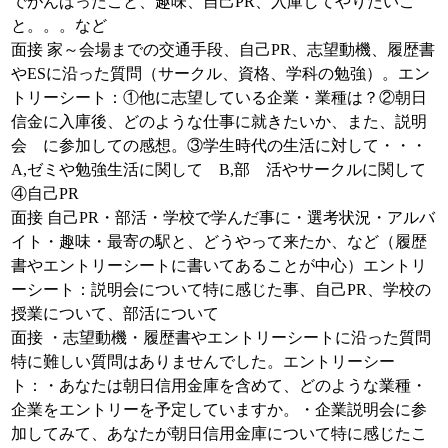
でがんばったこと、趣味、自己PR、入庫してやりたいこ
と。。。など
面接 家～会場までの交通手段、自己PR、志望動機、履歴書
やESに沿った質問（サークル、資格、学科の勉強）。エン
トリーシート：①他に志望している企業・業種は？②朝日
信金に入庫後、どのような仕事に就きたいか、また、説明
会 に参加しての感想。③学生時代の生活に対して・・・
A,ゼミや勉強生活に関して B,部 活やサークルに関して
④自己PR
面接 自己PR・部活・学校で学んだ事に・選考状況・アルバ
イト・趣味・最寄の駅と、どうやって来たか、など（履歴
書やエントリーシートに書いてあることが中心）エントリ
ーシート：説明会について特に感じた事、自己PR、学校の
授業について、部活について
面接 ・志望動機・履歴書やエントリーシートに沿った質問
特に難しい質問はありませんでした。エントリーシー
ト：・あなたは朝日信用金庫を含めて、どのような業種・
企業をエントリーを予定していますか。・企業説明会に参
加してみて、あなたが朝日信用金庫について特に感じたこ