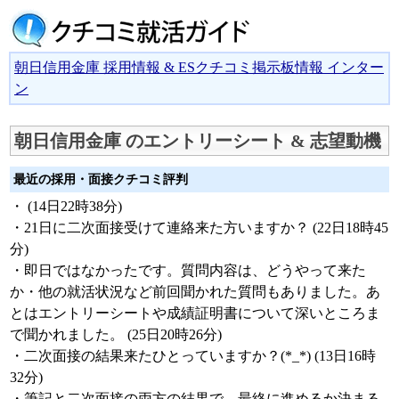
朝日信用金庫 採用情報 & ESクチコミ掲示板情報 インター
ン
朝日信用金庫 のエントリーシート & 志望動機
最近の採用・面接クチコミ評判
・ (14日22時38分)
・21日に二次面接受けて連絡来た方いますか？ (22日18時45
分)
・即日ではなかったです。質問内容は、どうやって来た
か・他の就活状況など前回聞かれた質問もありました。あ
とはエントリーシートや成績証明書について深いところま
で聞かれました。 (25日20時26分)
・二次面接の結果来たひとっていますか？(*_*) (13日16時
32分)
・筆記と二次面接の両方の結果で、最終に進めるか決まる