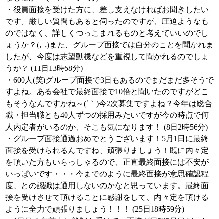
・役員面接を受けた方に、差し支えなければお聞きしたい
です。厳しい質問もあると伺ったのですが、圧迫ようなも
のではなく、詳しくつっこまれるものと考えていいのでし
ょうか？(;_;)また、グループ面接では自分のことを聞かれま
したが、今度は志望動機などを重視して聞かれるのでしょ
うか？ (11日13時58分)
・600人(笑)グループ面接で3日もあるのでまだまだ多そうで
すよね。ある会社で最終面接で10倍と聞いたのですがどこ
もそうなんですかね～(´｀)今2次募集ですよね？今年は総合
職・担当職とも40人ずつの採用みたいですが今の時点で何
人内定者がいるのか、そこも気になります！ (8日2時56分)
・グループ面接通過おめでとうございます！5月1日に最終
面接を受けられるんですね、頑張りましょう！既に内々定
を頂いた方もいらっしゃるので、正直最終面接には不安が
いっぱいです・・・今までのように最終面接が意思確認程
度、との認識は通用しないのかなと思っています。最終面
接を受けさせて頂けることに感謝をして、内々定を頂ける
ように全力で頑張りましょう！！！ (25日18時59分)