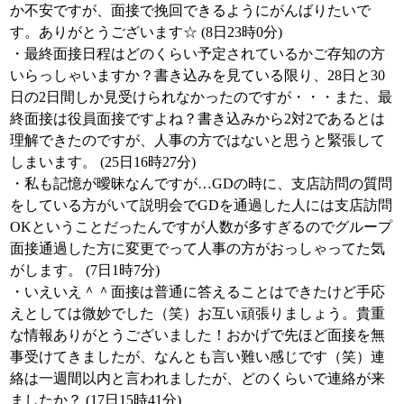
か不安ですが、面接で挽回できるようにがんばりたいで
す。ありがとうございます☆ (8日23時0分)
・最終面接日程はどのくらい予定されているかご存知の方
いらっしゃいますか？書き込みを見ている限り、28日と30
日の2日間しか見受けられなかったのですが・・・また、最
終面接は役員面接ですよね？書き込みから2対2であるとは
理解できたのですが、人事の方ではないと思うと緊張して
しまいます。 (25日16時27分)
・私も記憶が曖昧なんですが…GDの時に、支店訪問の質問
をしている方がいて説明会でGDを通過した人には支店訪問
OKということだったんですが人数が多すぎるのでグループ
面接通過した方に変更でって人事の方がおっしゃってた気
がします。 (7日1時7分)
・いえいえ＾＾面接は普通に答えることはできたけど手応
えとしては微妙でした（笑）お互い頑張りましょう。貴重
な情報ありがとうございました！おかげで先ほど面接を無
事受けてきましたが、なんとも言い難い感じです（笑）連
絡は一週間以内と言われましたが、どのくらいで連絡が来
ましたか？ (17日15時41分)