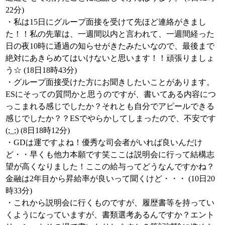
22分)
・私は15日にグループ面接を受けて先ほど連絡がきまし
た！！私の先輩は、一週間以内と言われて、一週間経った
日の夜10時に通過の知らせがきたみたいなので、最後まで
絶対にあきらめてはいけないと思います！！頑張りましょ
う☆ (18日18時43分)
・グループ面接受けた方にお聞きしたいことがあります。
ESにそっての質問かと思うのですが、書いてある内容につ
っこまれる感じでしたか？それとも自分でアピールできる
感じでしたか？？ESでやらかしてしまったので、不安です
(;_;) (8日18時12分)
・GDは運ですよね！優秀な司会者がいれば良いんだけ
ど・・早くも他力本願です笑ここは説明会に行って結構志
望が高くなりました！ここの給与ってどうなんですかね？
金融は2年目から昇給率が良いって聞くけど・・・ (10日20
時33分)
・これから説明会に行くものですが、履歴書等を持ってい
くようになっていますが、書類選考あるんですか？エント