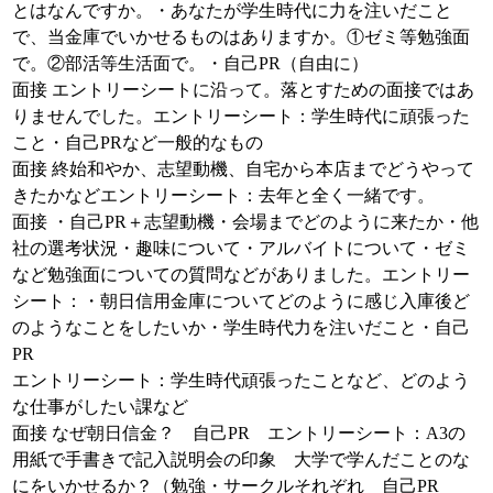
とはなんですか。・あなたが学生時代に力を注いだこと
で、当金庫でいかせるものはありますか。①ゼミ等勉強面
で。②部活等生活面で。・自己PR（自由に）
面接 エントリーシートに沿って。落とすための面接ではあ
りませんでした。エントリーシート：学生時代に頑張った
こと・自己PRなど一般的なもの
面接 終始和やか、志望動機、自宅から本店までどうやって
きたかなどエントリーシート：去年と全く一緒です。
面接 ・自己PR＋志望動機・会場までどのように来たか・他
社の選考状況・趣味について・アルバイトについて・ゼミ
など勉強面についての質問などがありました。エントリー
シート：・朝日信用金庫についてどのように感じ入庫後ど
のようなことをしたいか・学生時代力を注いだこと・自己
PR
エントリーシート：学生時代頑張ったことなど、どのよう
な仕事がしたい課など
面接 なぜ朝日信金？ 自己PR エントリーシート：A3の
用紙で手書きで記入説明会の印象 大学で学んだことのな
にをいかせるか？（勉強・サークルそれぞれ 自己PR