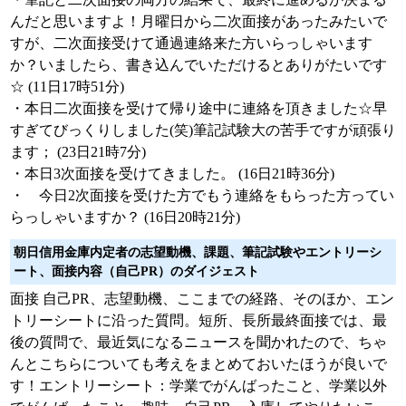
んだと思いますよ！月曜日から二次面接があったみたいで
すが、二次面接受けて通過連絡来た方いらっしゃいます
か？いましたら、書き込んでいただけるとありがたいです
☆ (11日17時51分)
・本日二次面接を受けて帰り途中に連絡を頂きました☆早
すぎてびっくりしました(笑)筆記試験大の苦手ですが頑張り
ます； (23日21時7分)
・本日3次面接を受けてきました。 (16日21時36分)
・ 今日2次面接を受けた方でもう連絡をもらった方ってい
らっしゃいますか？ (16日20時21分)
朝日信用金庫内定者の志望動機、課題、筆記試験やエントリーシ
ート、面接内容（自己PR）のダイジェスト
面接 自己PR、志望動機、ここまでの経路、そのほか、エン
トリーシートに沿った質問。短所、長所最終面接では、最
後の質問で、最近気になるニュースを聞かれたので、ちゃ
んとこちらについても考えをまとめておいたほうが良いで
す！エントリーシート：学業でがんばったこと、学業以外