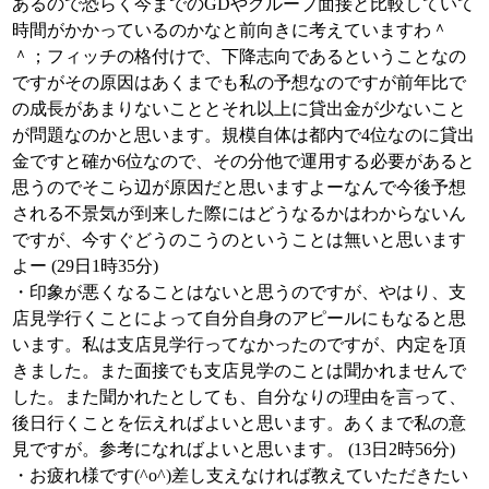
あるので恐らく今までのGDやグループ面接と比較していて
時間がかかっているのかなと前向きに考えていますわ＾
＾；フィッチの格付けで、下降志向であるということなの
ですがその原因はあくまでも私の予想なのですが前年比で
の成長があまりないこととそれ以上に貸出金が少ないこと
が問題なのかと思います。規模自体は都内で4位なのに貸出
金ですと確か6位なので、その分他で運用する必要があると
思うのでそこら辺が原因だと思いますよーなんで今後予想
される不景気が到来した際にはどうなるかはわからないん
ですが、今すぐどうのこうのということは無いと思います
よー (29日1時35分)
・印象が悪くなることはないと思うのですが、やはり、支
店見学行くことによって自分自身のアピールにもなると思
います。私は支店見学行ってなかったのですが、内定を頂
きました。また面接でも支店見学のことは聞かれませんで
した。また聞かれたとしても、自分なりの理由を言って、
後日行くことを伝えればよいと思います。あくまで私の意
見ですが。参考になればよいと思います。 (13日2時56分)
・お疲れ様です(^o^)差し支えなければ教えていただきたい