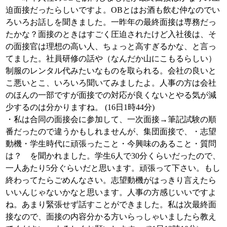
迫面接だったらしいですよ。OBとはお酒も飲む仲なのでい
ろいろお話しを聞きました。一昨年の最終面接は専務だっ
たかな？面接のときはすごく圧迫されたけど入社後は、そ
の面接官は理想の高い人、ちょっと高すぎるかな、と言っ
てました。社員研修の話や（なんだか山にこもるらしい）
制服のレンタル代みたいなものを取られる。会社の良いと
こ悪いとこ、いろいろ聞いてみましたよ。人事の方は会社
のほんの一部ですが面接での対応が良くないとやる気が減
少するのは分かりますね。 (16日1時44分)
・私は合同の面接会に参加して、一次面接→筆記試験の順
番だったので違うかもしれませんが、集団面接で、・志望
動機・学生時代に頑張ったこと・今興味のあること・質問
は？ を聞かれました。学生6人で30分くらいだったので、
一人あたり5分ぐらいだと思います。頑張って下さい。もし
終わってたらごめんなさい。志望動機がはっきり言えたら
いいんじゃないかなと思います。人事の方感じいいですよ
ね。あまり緊張せず話すことができました。私は次最終面
接なので、面接の内容分かる方いらっしゃいましたら教え