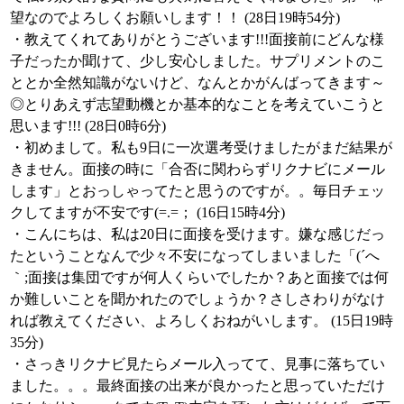
望なのでよろしくお願いします！！ (28日19時54分)
・教えてくれてありがとうございます!!!面接前にどんな様
子だったか聞けて、少し安心しました。サプリメントのこ
ととか全然知識がないけど、なんとかがんばってきます～
◎とりあえず志望動機とか基本的なことを考えていこうと
思います!!! (28日0時6分)
・初めまして。私も9日に一次選考受けましたがまだ結果が
きません。面接の時に「合否に関わらずリクナビにメール
します」とおっしゃってたと思うのですが。。毎日チェッ
クしてますが不安です(=.=； (16日15時4分)
・こんにちは、私は20日に面接を受けます。嫌な感じだっ
たということなんで少々不安になってしまいました「(´へ
｀;面接は集団ですが何人くらいでしたか？あと面接では何
か難しいことを聞かれたのでしょうか？さしさわりがなけ
れば教えてください、よろしくおねがいします。 (15日19時
35分)
・さっきリクナビ見たらメール入ってて、見事に落ちてい
ました。。。最終面接の出来が良かったと思っていただけ