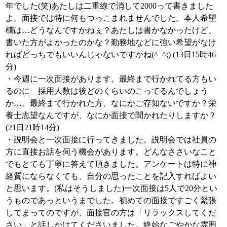
年でした(笑)あたしは二重線で消して2000って書きました
よ。面接では特に何もつっこまれませんでした。本人希望
欄は…どうなんですかねぇ？あたしは書かなかったけど、
書いた方がよかったのかな？勤務地などに強い希望がなけ
ればどっちでもいいんじゃないですかね(^_^;) (13日15時46
分)
・今週に一次面接があります。最終まで行かれてる方もい
るのに 採用人数は後どのくらいのこってるんでしょう
か…。最終まで行かれた方、なにかご存知ないですか？栄
養士志望なんですが、なにか面接で聞かれたりしますか？
(21日21時14分)
・説明会と一次面接に行ってきました。説明会では社員の
方に直接お話を伺う機会があります。どんなささいなこと
でもとても丁寧に答えて頂きました。アンケートは特に神
経質にならなくても、自分の思ったことを記入すればよい
と思います。(私はそうしました)一次面接は5人で20分とい
うものであっというまでした。初めての面接ですごく緊張
してまってのですが、面接官の方は「リラックスしてくだ
さい」と話しかけてくださいました。終始なごやかな雰囲