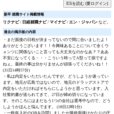
新卒 就職サイト掲載情報
リクナビ
/
日経就職ナビ
/
マイナビ
/
エン・ジャパン
など。
過去の掲示板の内容
・まだ面接の日程が決まってないので間に合いましたよ！
ありがとうございます！！今興味あることについて全くウ
ォンツに関係ないこと言っても大丈夫なのかなあ？？ああ
不安になってくる・・・こういう時ってA型って損ですよ
ねぇ。最終の事は分かりませんが頑張ってくださいね！！
(31日14時57分)
・私は内定をいただいたんですが、どうしようか迷ってい
ます。地元が広島ではないので、地元のドラッグストアで
内定をいただければそちらにしようかと思っています。入
社誓約書が送られてきて、27日が締め切りになっていま
す。そのころにはまだもう1つの会社は選考中なので、どう
しようかほんと悩んでます。 (18日22時1分)
・一昨年入社のOBを訪問しましたが最終面接はかなりの圧