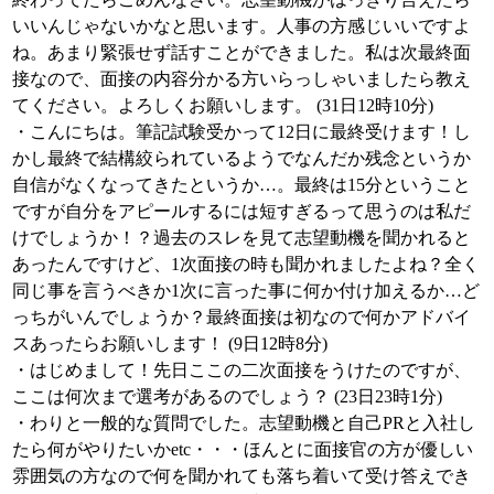
いいんじゃないかなと思います。人事の方感じいいですよ
ね。あまり緊張せず話すことができました。私は次最終面
接なので、面接の内容分かる方いらっしゃいましたら教え
てください。よろしくお願いします。 (31日12時10分)
・こんにちは。筆記試験受かって12日に最終受けます！し
かし最終で結構絞られているようでなんだか残念というか
自信がなくなってきたというか…。最終は15分ということ
ですが自分をアピールするには短すぎるって思うのは私だ
けでしょうか！？過去のスレを見て志望動機を聞かれると
あったんですけど、1次面接の時も聞かれましたよね？全く
同じ事を言うべきか1次に言った事に何か付け加えるか…ど
っちがいんでしょうか？最終面接は初なので何かアドバイ
スあったらお願いします！ (9日12時8分)
・はじめまして！先日ここの二次面接をうけたのですが、
ここは何次まで選考があるのでしょう？ (23日23時1分)
・わりと一般的な質問でした。志望動機と自己PRと入社し
たら何がやりたいかetc・・・ほんとに面接官の方が優しい
雰囲気の方なので何を聞かれても落ち着いて受け答えでき