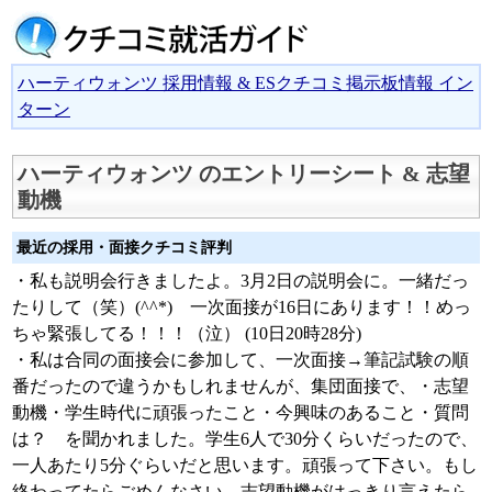
ハーティウォンツ 採用情報 & ESクチコミ掲示板情報 イン
ターン
ハーティウォンツ のエントリーシート & 志望
動機
最近の採用・面接クチコミ評判
・私も説明会行きましたよ。3月2日の説明会に。一緒だっ
たりして（笑）(^^*) 一次面接が16日にあります！！めっ
ちゃ緊張してる！！！（泣） (10日20時28分)
・私は合同の面接会に参加して、一次面接→筆記試験の順
番だったので違うかもしれませんが、集団面接で、・志望
動機・学生時代に頑張ったこと・今興味のあること・質問
は？ を聞かれました。学生6人で30分くらいだったので、
一人あたり5分ぐらいだと思います。頑張って下さい。もし
終わってたらごめんなさい。志望動機がはっきり言えたら