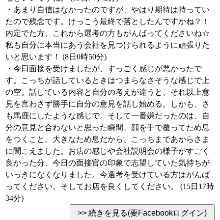
・あまり自信はなかったのですが、やはり期待は持ってい
たので残念です。けっこう最終で落としたんですかね？！
内定でた方、これから選考の方もがんばってくださいね☆
私も自分に本当にあう会社を見つけられるように頑張りた
いと思います！ (8日0時50分)
・今日面接を受けましたが、すっごく感じが悪かったで
す。こっちが話しているときはつまらなさそうな感じで上
の空。話している内容と自分の考えが違うと、それ以上意
見を言わさず勝手に自分の意見を話し始める。しかも、さ
も馬鹿にしたような感じで。そして一番嫌だったのは、自
分の意見と合わないと思った瞬間、顔を手で覆ってため息
をつくこと。大きなため息だから、こっちまであからさま
に聞こえました。お店の感じや会社説明会の様子がすごく
良かった分、今日の面接官の印象で志望していた気持ちが
いっきになくなりました。今選考を受けている方はがんば
ってください。そしてお店を良くしてください。 (15日17時
34分)