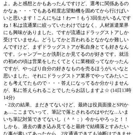
よ。あと感想とかもあったんですけど、選考に関係あるの
かなぁ・・・でもある程度志望動機を固めてから行けばい
いと思います！こんにちは！わー！もう3回生がいるんです
ね！私は流通業に絞っていたわけではなく、人材派遣業界
にも興味がありました。ですが流通はドラッグストアしか
受けていません。どうしてかと言われるとなかなか難しい
んですけど、まずドラッグストアが私自身とても好きなん
です。シャンプーとか洗剤とか見てるのが好きです。就活
の初めの頃は営業をしたくてとくに業種絞ってなかったん
ですが、やっぱり自分の好きなものを売るほうがいいなと
思いました。それにドラッグストア業界でやってみたいこ
とも考えてたもので・・・答えになってるか分かりません
が、私に答えられることでしたらお話しますよ☆ (14日13時
14分)
・2次の結果、まだきてないけど、最終は役員面接とSPIか
ぁ…ここまでいって、筆記で落とされるのはやだな…いま
いち筆記対策できてないし（＾＾；）今からやろっと！！
しかも、過去の書き込み見てると最終で結構落とすみたい
な事が書いてあったから、2次通過できても油断はできませ