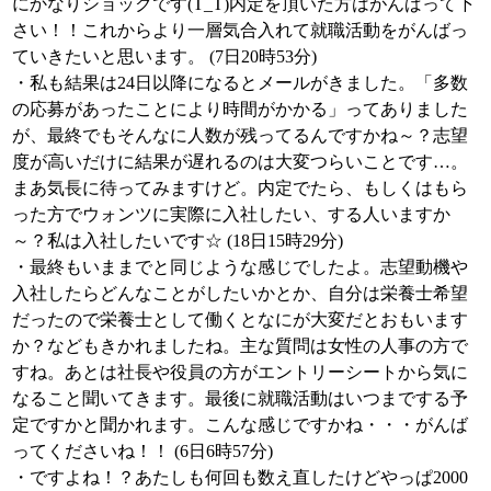
にかなりショックです(T_T)内定を頂いた方はがんばって下
さい！！これからより一層気合入れて就職活動をがんばっ
ていきたいと思います。 (7日20時53分)
・私も結果は24日以降になるとメールがきました。「多数
の応募があったことにより時間がかかる」ってありました
が、最終でもそんなに人数が残ってるんですかね～？志望
度が高いだけに結果が遅れるのは大変つらいことです…。
まあ気長に待ってみますけど。内定でたら、もしくはもら
った方でウォンツに実際に入社したい、する人いますか
～？私は入社したいです☆ (18日15時29分)
・最終もいままでと同じような感じでしたよ。志望動機や
入社したらどんなことがしたいかとか、自分は栄養士希望
だったので栄養士として働くとなにが大変だとおもいます
か？などもきかれましたね。主な質問は女性の人事の方で
すね。あとは社長や役員の方がエントリーシートから気に
なること聞いてきます。最後に就職活動はいつまでする予
定ですかと聞かれます。こんな感じですかね・・・がんば
ってくださいね！！ (6日6時57分)
・ですよね！？あたしも何回も数え直したけどやっぱ2000