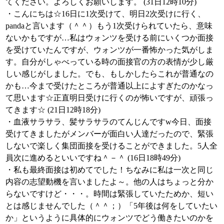
てください。よろしくお願いします。 (31日12時10分)
・こんにちは☆16日に1次受けて、明日2次受けに行く、
pandaと言います（＾＾）もう1次受けられていたら、意味
ないかもですが…私はウォンツを受ける前にいくつか面接
を受けていたんですが、ウォンツが一番怖かった気がしま
す。自分がしゃべっている時の面接官の方の表情が少し厳
しい感じがしました。でも、もしかしたらこれが普通なの
かも…今まで受けたところが普通以上によすぎたのかなっ
て思います☆正直明日受けに行くのが怖いですが、頑張っ
てきます☆ (21日12時18分)
・血液サラサラ、髪サラサラのてんじんですw今日、面接
受けてきましたがメンバーが面白い人達だったので、緊張
しないで楽しく集団面接を受けることができました。5人全
員次に進めるといいですね＾－＾ (16日18時49分)
・私も最終面接は初めてでした！ちなみに私は一次と同じ
内容の志望動機を言いましたよ～。他の人はちょっと分か
らないですけど・・・。時間は緊張していたためか、短い
とは感じませんでした（＾＾；）「5年後は何をしていたい
か」というように具体的にウォンツでどう働きたいのかを