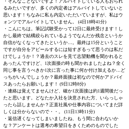
・そんなことないですよ！アルバイトしている人もおられ
るみたいですが、多くの内定者はアルバイトしていないと
思います！ちなみに私も内定いただいていますが、私はウ
ォンツでアルバイトしていません。 (4日18時41分)
・こんにちは。筆記試験受かって12日に最終受けます！し
かし最終で結構絞られているようでなんだか残念というか
自信がなくなってきたというか…。最終は15分ということ
ですが自分をアピールするには短すぎるって思うのは私だ
けでしょうか！？過去のスレを見て志望動機を聞かれると
あったんですけど、1次面接の時も聞かれましたよね？全く
同じ事を言うべきか1次に言った事に何か付け加えるか…ど
っちがいんでしょうか？最終面接は初なので何かアドバイ
スあったらお願いします！ (9日12時8分)
・連絡は覚えてませんけど、確か1次面接は約1週間後だっ
たと思います。どなたか入社を決意された方、いらっしゃ
ったら話しませんか？正直社風や仕事内容についてまだ詳
しくは分からないので・・。 (11日13時11分)
・返信遅くなってしまいましたね、もう間に合わないか
な？アンケートは選考の希望日をきくためのものでした