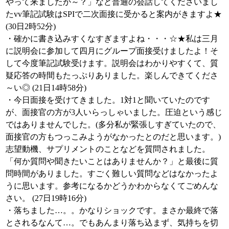
やって来ましたか～？」など普通の会話してくださいまし
たvv筆記試験はSPIで二次面接に受かると案内がきますよ★
(30日2時52分)
・確かに書き込みすくなすぎますよね・・・☆★私は三月
に説明会に参加して四月にグループ面接受けましたよ！そ
して今度筆記試験受けます。説明会はわかりやすくて、質
疑応答の時間もたっぷりありました。楽しんできてくださ
～い◎ (21日14時58分)
・今日面接を受けてきました。1対1と聞いていたのです
が、面接官の方が3人いらっしゃいました。圧迫という感じ
ではありませんでした。(多分私が緊張しすぎていたので、
面接官の方もつっこみようがなかったとのだと思います。)
志望動機、サプリメントのことなどを質問されました。
「何か質問や聞きたいことはありませんか？」と最後に質
問時間がありました。すごく難しい質問などはなかったよ
うに思います。参考になるかどうかわからなくてごめんな
さい。 (27日19時16分)
・落ちました…。。かなりショックです。まさか最終で落
とされるなんて…。でもあんまり落ち込まず、気持ちを切