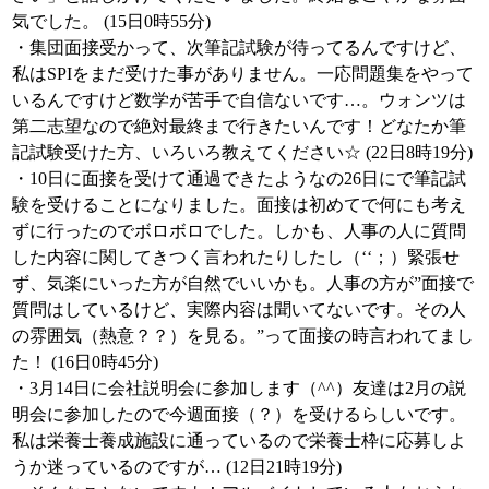
気でした。 (15日0時55分)
・集団面接受かって、次筆記試験が待ってるんですけど、
私はSPIをまだ受けた事がありません。一応問題集をやって
いるんですけど数学が苦手で自信ないです…。ウォンツは
第二志望なので絶対最終まで行きたいんです！どなたか筆
記試験受けた方、いろいろ教えてください☆ (22日8時19分)
・10日に面接を受けて通過できたようなの26日にで筆記試
験を受けることになりました。面接は初めてで何にも考え
ずに行ったのでボロボロでした。しかも、人事の人に質問
した内容に関してきつく言われたりしたし（‘‘；）緊張せ
ず、気楽にいった方が自然でいいかも。人事の方が”面接で
質問はしているけど、実際内容は聞いてないです。その人
の雰囲気（熱意？？）を見る。”って面接の時言われてまし
た！ (16日0時45分)
・3月14日に会社説明会に参加します（^^）友達は2月の説
明会に参加したので今週面接（？）を受けるらしいです。
私は栄養士養成施設に通っているので栄養士枠に応募しよ
うか迷っているのですが… (12日21時19分)