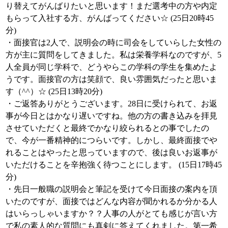
り替えてがんばりたいと思います！まだ選考中の方や内定
もらって入社する方、がんばってください☆ (25日20時45
分)
・面接官は2人で、説明会の時に司会をしていらした女性の
方が主に質問をしてきました。私は栄養学科なのですが、5
人全員が同じ学科で、どうやらこの学科の学生を集めたよ
うです。面接官の方は笑顔で、良い雰囲気だったと思いま
す（^^）☆ (25日13時20分)
・ご返答ありがとうございます。28日に受けられて、お返
事が今日とはかなり遅いですね。他の方の書き込みを拝見
させていただくと最終でかなり絞られるとの事でしたの
で、今が一番精神的につらいです。しかし、最終面接でや
れることはやったと思っていますので、後は良いお返事が
いただけることを辛抱強く待つことにします。 (15日17時45
分)
・先日一般職の説明会と筆記を受けて今日面接の案内を頂
いたのですが、面接ではどんな内容が聞かれるか分かる人
はいらっしゃいますか？？人事の人がとても感じが言い方
で私の素人的な質問にも真剣に答えてくれました。第一希