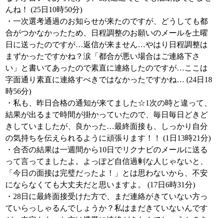
んね！ (25日10時50分)
・一次選考通過のお知らせが来たのですが、どうしても都
合がつかなかったため、日程調整のお願いのメールを土曜
日に送ったのですが…返信が来ません…やはり日程調整は
まずかったですかね？涙「都合が悪い場合はご連絡下さ
い」と書いてあったので素直に連絡したのですが…ここは
字面通り素直に連絡すべきではなかったですかね… (24日18
時56分)
・私も、昨日合格の通知が来てました☆1次の時と違って、
結果が出るまで時間が掛かっていたので、毎日毎日どきど
きしていましたが、良かった…最終面接も、しっかり自分
の気持ちを伝えられるように頑張ります！！ (1日13時21分)
・合否の結果は一週間から10日でリクナビのメールに送る
って言ってましたよ。よっぽど自信過剰な人じゃないと、
「今日の面接は完璧だったよ！」とは思わないから、不安
にならなくても大丈夫だと思いますよ。 (17日6時31分)
・28日に最終面接受けた方で、まだ連絡がきていない方っ
ていらっしゃるんでしょうか？私はまだきていないんです