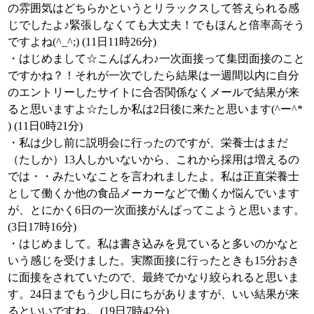
の雰囲気はどちらかというとリラックスして答えられる感
じでしたよ♪緊張しなくても大丈夫！でもほんと倍率高そう
ですよね(^_^;) (11日11時26分)
・はじめまして☆こんばんわ♪一次面接って集団面接のこと
ですかね？！それが一次でしたら結果は一週間以内に自分
のエントリーしたサイトに合否関係なくメールで結果が来
ると思いますよ☆たしか私は2日後に来たと思います(^ー^*
) (11日0時21分)
・私は少し前に説明会に行ったのですが、栄養士はまだ
（たしか）13人しかいないから、これから採用は増えるの
では・・みたいなことを言われましたよ。私は正直栄養士
として働くか他の食品メーカーなどで働くか悩んでいます
が、とにかく6日の一次面接がんばってこようと思います。
(3日17時16分)
・はじめまして。私は書き込みを見ていると多いのかなと
いう感じを受けました。実際面接に行ったときも15分おき
に面接をされていたので、最終でかなり絞られると思いま
す。24日までもう少し日にちがありますが、いい結果が来
るといいですね。 (19日7時42分)