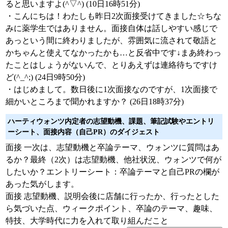
ると思いますよ(^▽^) (10日16時51分)
・こんにちは！わたしも昨日2次面接受けてきました☆ちな
みに薬学生ではありません。面接自体は話しやすい感じで
あっという間に終わりましたが、雰囲気に流されて敬語と
かちゃんと使えてなかったかも…と反省中です↓まあ終わっ
たことはしょうがないんで、とりあえずは連絡待ちですけ
ど(^_^;) (24日9時50分)
・はじめまして。数日後に1次面接なのですが、1次面接で
細かいところまで聞かれますか？ (26日18時37分)
ハーティウォンツ内定者の志望動機、課題、筆記試験やエントリ
ーシート、面接内容（自己PR）のダイジェスト
面接 一次は、志望動機と卒論テーマ、ウォンツに質問はあ
るか？最終（2次）は志望動機、他社状況、ウォンツで何が
したいか？エントリーシート：卒論テーマと自己PRの欄が
あった気がします。
面接 志望動機、説明会後に店舗に行ったか、行ったとした
ら気づいた点、ウィークポイント、卒論のテーマ、趣味、
特技、大学時代に力を入れて取り組んだこと