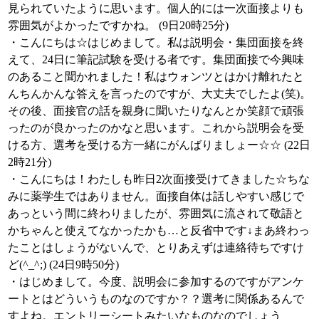
見られていたように思います。個人的には一次面接よりも
雰囲気がよかったですかね。 (9日20時25分)
・こんにちは☆はじめまして。私は説明会・集団面接を終
えて、24日に筆記試験を受ける者です。集団面接で今興味
のあること聞かれました！私はウォンツとはかけ離れたと
んちんかんな答えを言ったのですが、大丈夫でしたよ(笑)。
その後、面接官の話を親身に聞いたりなんとか笑顔で頑張
ったのが良かったのかなと思います。これから説明会を受
ける方、選考を受ける方一緒にがんばりましょー☆☆ (22日
2時21分)
・こんにちは！わたしも昨日2次面接受けてきました☆ちな
みに薬学生ではありません。面接自体は話しやすい感じで
あっという間に終わりましたが、雰囲気に流されて敬語と
かちゃんと使えてなかったかも…と反省中です↓まあ終わっ
たことはしょうがないんで、とりあえずは連絡待ちですけ
ど(^_^;) (24日9時50分)
・はじめまして。今度、説明会に参加するのですがアンケ
ートとはどういうものなのですか？？選考に関係あるんで
すよね。エントリーシートみたいなものなのでしょう