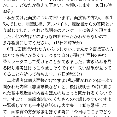
か。。。どなたか教えて下さい、お願いします。 (6日16時
32分)
・私が受けた面接について言います。面接官の方2人、学生
5人でした。志望動機、アルバイト、履歴書からの質問とい
う感じでした。それと説明会のアンケートに答えて頂きま
した。他の方はどのような内容だったかわからないので、
参考程度にしてください。 (15日21時36分)
・6日に面接行かれた方いらっしゃいませんか？面接官の方
はとても感じが良くて、今まで自分が受けた面接の中で一
番リラックスして受けることができました。書き込みを見
る限り選考はけっこう厳しそうですが、良い結果が返って
くることを祈って待ちます。 (7日8時55分)
・二次選考は個人面接だけですよ♪私が聞かれたのは一次で
聞かれた内容（志望動機など）と、後は説明会の時に渡さ
れた基本履歴書の内容をほんのちょっと聞かれるくらいで
す。すごく一生懸命聞いてくださるので話しやすいですよ
vv緊張してても一生懸命話せば大丈夫！！私も緊張して
て、面接官の方が緊張をほぐす為に「今日はここまでどう