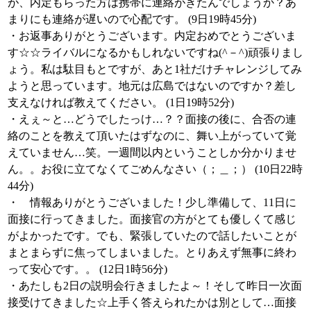
が、内定もらった方は携帯に連絡がきたんでしょうか？あ
まりにも連絡が遅いので心配です。 (9日19時45分)
・お返事ありがとうございます。内定おめでとうございま
す☆☆ライバルになるかもしれないですね(^－^)頑張りまし
ょう。私は駄目もとですが、あと1社だけチャレンジしてみ
ようと思っています。地元は広島ではないのですか？差し
支えなければ教えてください。 (1日19時52分)
・えぇ～と…どうでしたっけ…？？面接の後に、合否の連
絡のことを教えて頂いたはずなのに、舞い上がっていて覚
えていません…笑。一週間以内ということしか分かりませ
ん。。お役に立てなくてごめんなさい（；＿；） (10日22時
44分)
・ 情報ありがとうございました！少し準備して、11日に
面接に行ってきました。面接官の方がとても優しくて感じ
がよかったです。でも、緊張していたので話したいことが
まとまらずに焦ってしまいました。とりあえず無事に終わ
って安心です。。 (12日1時56分)
・あたしも2日の説明会行きましたよ～！そして昨日一次面
接受けてきました☆上手く答えられたかは別として…面接