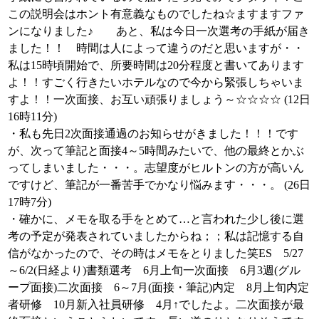
この説明会はホント有意義なものでしたね☆ますますファ
ンになりました♪ あと、私は今日一次選考の手紙が届き
ました！！ 時間は人によって違うのだと思いますが・・
私は15時頃開始で、所要時間は20分程度と書いてあります
よ！！すごく行きたいホテルなので今から緊張しちゃいま
すよ！！一次面接、お互い頑張りましょう～☆☆☆☆ (12日
16時11分)
・私も先日2次面接通過のお知らせがきました！！！です
が、次って筆記と面接4～5時間みたいで、他の最終とかぶ
ってしまいました・・・。志望度がヒルトンの方が高いん
ですけど、筆記が一番苦手でかなり悩みます・・・。 (26日
17時7分)
・確かに、メモを取る手をとめて…と言われた少し後に選
考の予定が発表されていましたからね；；私は記憶する自
信がなかったので、その時はメモをとりました笑ES 5/27
～6/2(日経より)書類選考 6月上旬一次面接 6月3週(グル
ープ面接)二次面接 6～7月(面接・筆記)内定 8月上旬内定
者研修 10月新入社員研修 4月↑でしたよ。二次面接が最