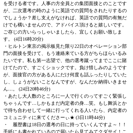
を受ける者です。人事の方全員との集団面接とのことです
が、二次選考の時のように英語での質問をされたりするの
でしょうか？差し支えがなければ、英語での質問の有無だ
けでも構いませんので、アドバイス頂けると嬉しいです。
ご存じの方いらっしゃいましたら、宜しくお願い致しま
す。 (4日16時20分)
・ヒルトン東京の掲示板見た限り22日のオペレーション部
門の面接を受けて、もう連絡来ている方がちらほらいるみ
たいです。私も第一志望で、他の選考蹴ってまでここに賭
けてたので、すごくショックです。負け惜しみのようです
が、面接官の方がある人にだけ何度も話ふったりしていた
し、しょうがないことなんですが、なんだか納得いきませ
ん…。 (24日20時46分)
・あたし大人数のところに一人で行くのってすごく緊張し
ちゃぅんです…しかもまだ内定者の身…笑。もし舞浜とか
で待ち合わせして一緒に行ってくれる人いたら、内定者の
コミュニティに来てくださーぃ★ (3日11時44分)
・ 履歴書は18日の選考の日に持っていくんですよ～！！
手紙にも書かれているので届いたら見てみてクダサイ！こ