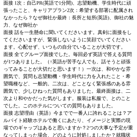
面接 1次：自己PR(英語で1分間)、志望動機、学生時代に頑
張ったこと、キャリアプラン2次：希望する部署に配属され
なかったら？なぜ御社か最終：長所と短所(英語)、御社の魅
力、なぜ御社か
面接 話を一生懸命に聞いてくださいます。真剣に面接をし
てくださいますが、緊張しないように笑顔でいてください
ます。心配せず、いつもの自分でいることが大切です。
面接 全てグループ面接でした。毎回必ず英語で答える質問
が1つありました。（↑英語が苦手な人でも、話そうと頑張
ってみることが大切だと思います！）一次は、和やかな雰
囲気で、質問も志望動機・学生時代に力を入れたこと・希
望職種など、一般的。二次は、どことなく緊張感のある雰
囲気で、少しひねった質問もありました。最終面接は、二
次より和やかだった気がします。服装は私服で、とのこと
でした。このホテルについての質問もありました。
面接 志望理由（英語）今までで一番人に誇れることは？ア
ルバイト経験ホテルで働くにあたり、イメージと実際の現
場でのギャップはあると思いますか？2つの大事な予定が重
なってしまった場合、どのように対処しましたか？就職状