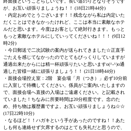
終面接ということらしいです。長い道のりとなりそうです
が、お互い頑張りましょうね！！ (18日21時44分)
・内定おめでとうございます！！残念ながら私は内定いた
だくことはできなかったけれど、ここは本当に素敵なホテ
ルだと思います。今度はお客として絶対行きます。もっと
もっと素敵なホテルにしていってくださいね！！！ (9日12
時2分)
・今日郵送で二次試験の案内が送られてきました☆正直手
ごたえを感じてなかったのでとてもびっくりしていますが
通過出来たからには精一杯頑張りたいと思いますo(^-^)o通
過した皆様一緒に頑張りましょう！！ (21日18時44分)
・面接会場控え室：2階 宴会場「月（つき）」必ず10分前
に入室して待機してください。係員がご案内いたしますの
で、面接会場へ直接の入場はご遠慮ください。と記載され
ていました！ちなみに所要時間は20分程度です。念のた
め、持ち物は履歴書ですよ。お互い頑張りましょうね☆☆
(17日22時10分)
・なるほど！！ハガキという手があったのですね！！あた
しも何も連絡せず欠席するのはとても失礼だと思うので、