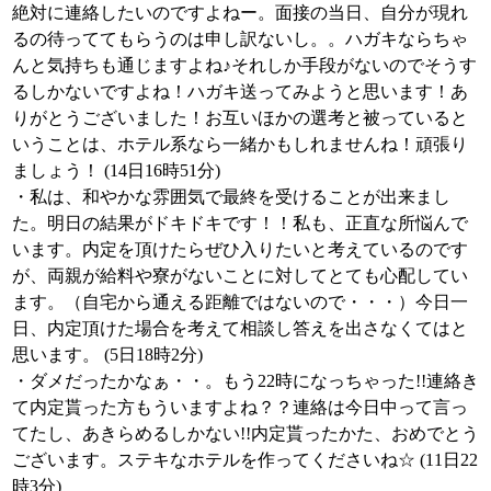
絶対に連絡したいのですよねー。面接の当日、自分が現れ
るの待っててもらうのは申し訳ないし。。ハガキならちゃ
んと気持ちも通じますよね♪それしか手段がないのでそうす
るしかないですよね！ハガキ送ってみようと思います！あ
りがとうございました！お互いほかの選考と被っていると
いうことは、ホテル系なら一緒かもしれませんね！頑張り
ましょう！ (14日16時51分)
・私は、和やかな雰囲気で最終を受けることが出来まし
た。明日の結果がドキドキです！！私も、正直な所悩んで
います。内定を頂けたらぜひ入りたいと考えているのです
が、両親が給料や寮がないことに対してとても心配してい
ます。（自宅から通える距離ではないので・・・）今日一
日、内定頂けた場合を考えて相談し答えを出さなくてはと
思います。 (5日18時2分)
・ダメだったかなぁ・・。もう22時になっちゃった!!連絡き
て内定貰った方もういますよね？？連絡は今日中って言っ
てたし、あきらめるしかない!!内定貰ったかた、おめでとう
ございます。ステキなホテルを作ってくださいね☆ (11日22
時3分)