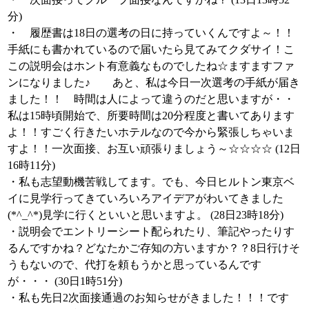
分)
・ 履歴書は18日の選考の日に持っていくんですよ～！！
手紙にも書かれているので届いたら見てみてクダサイ！こ
この説明会はホント有意義なものでしたね☆ますますファ
ンになりました♪ あと、私は今日一次選考の手紙が届き
ました！！ 時間は人によって違うのだと思いますが・・
私は15時頃開始で、所要時間は20分程度と書いてあります
よ！！すごく行きたいホテルなので今から緊張しちゃいま
すよ！！一次面接、お互い頑張りましょう～☆☆☆☆ (12日
16時11分)
・私も志望動機苦戦してます。でも、今日ヒルトン東京ベ
イに見学行ってきていろいろアイデアがわいてきました
(*^_^*)見学に行くといいと思いますよ。 (28日23時18分)
・説明会でエントリーシート配られたり、筆記やったりす
るんですかね？どなたかご存知の方いますか？？8日行けそ
うもないので、代打を頼もうかと思っているんです
が・・・ (30日1時51分)
・私も先日2次面接通過のお知らせがきました！！！です