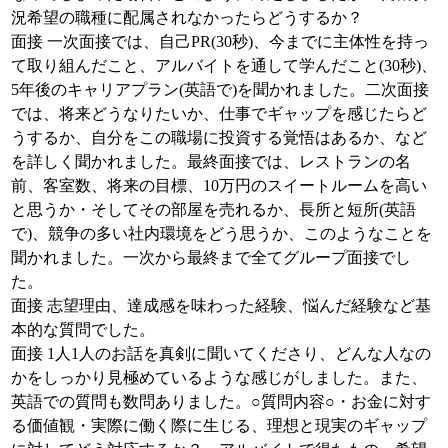
況希望の職種に配属されなかったらどうするか？
面接 一次面接では、自己PR(30秒)、今までに主体性を持っ
て取り組んだこと、アルバイトを通して学んだこと(30秒)、
5年後のキャリアプラン(英語で)を聞かれました。二次面接
では、将来どうなりたいか、仕事でギャップを感じたらど
うするか、自分をこの職場に投資する覚悟はあるか、など
を詳しく聞かれました。最終面接では、レストランの名
前、客室数、将来の目標、10万円のスイートルームを高い
と思うか・そしてその部屋を売れるか、長所と短所(英語
で)、競争の多い社内環境をどう思うか、このようなことを
聞かれました。一次から最終まで全てグループ面接でし
た。
面接 志望理由、達成感を味わった経験、悩んだ経験など基
本的な質問でした。
面接 1人1人のお話を真剣に聞いてくださり、どんな人なの
かをしっかり見極めているような感じがしました。また、
英語での質問も数問ありました。○質問内容○・お金に対す
る価値観・実際に働く際に生じる、理想と現実のギャップ