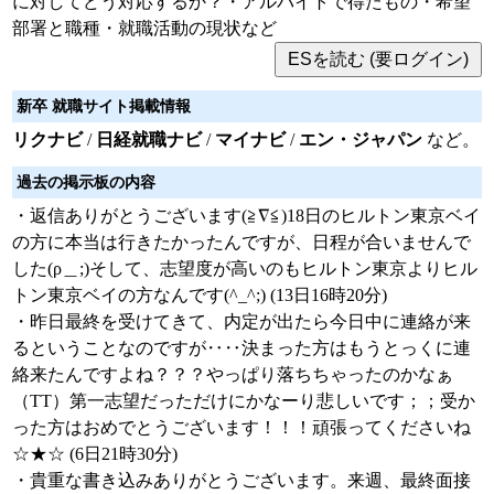
に対してどう対応するか？・アルバイトで得たもの・希望
部署と職種・就職活動の現状など
新卒 就職サイト掲載情報
リクナビ
/
日経就職ナビ
/
マイナビ
/
エン・ジャパン
など。
過去の掲示板の内容
・返信ありがとうございます(≧∇≦)18日のヒルトン東京ベイ
の方に本当は行きたかったんですが、日程が合いませんで
した(ρ＿;)そして、志望度が高いのもヒルトン東京よりヒル
トン東京ベイの方なんです(^_^;) (13日16時20分)
・昨日最終を受けてきて、内定が出たら今日中に連絡が来
るということなのですが‥‥決まった方はもうとっくに連
絡来たんですよね？？？やっぱり落ちちゃったのかなぁ
（TT）第一志望だっただけにかなーり悲しいです；；受か
った方はおめでとうございます！！！頑張ってくださいね
☆★☆ (6日21時30分)
・貴重な書き込みありがとうございます。来週、最終面接