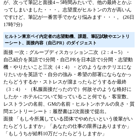
が、次って筆記と面接4～5時間みたいで、他の最終とかぶ
ってしまいました・・・。志望度がヒルトンの方が高いん
ですけど、筆記が一番苦手でかなり悩みます・・・。 (26日
17時7分)
ヒルトン東京ベイ内定者の志望動機、課題、筆記試験やエントリ
ーシート、面接内容（自己PR）のダイジェスト
面接 一次：グループディスカッション二次（2：4～5）・
自己紹介を英語で1分間・自己PRを日本語で1分間・志望動
機・やりたいこと三次（4：4）・どのようなホテリエにな
りたいかを英語で・自分の強み・希望の部署にならなかっ
たらどうするか・ストレスが溜まったらどうするか最終
（3：4）・（私服面接だったので）何故そのような格好に
したか・ホテルについて知っていること何でも・客室数、
レストランの名前、GMの名前・ヒルトンホテルの良さ・質
問エントリーシート：履歴書は2次面接で提出。
面接 「もし今所属している団体でやめたいという後輩がい
たらどうしますか」「あなたの仕事の限界はありますか」
「もしうちが給料10万だったらどうしますか」