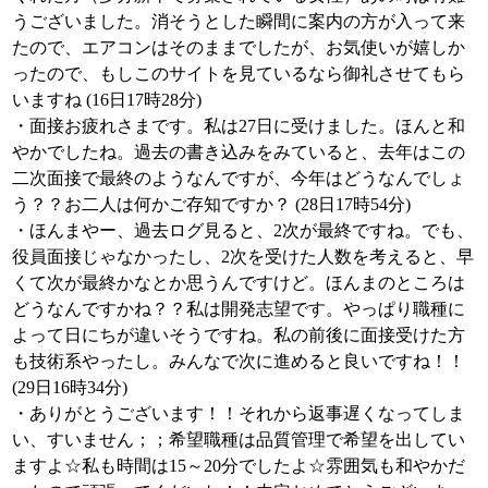
うございました。消そうとした瞬間に案内の方が入って来
たので、エアコンはそのままでしたが、お気使いが嬉しか
ったので、もしこのサイトを見ているなら御礼させてもら
いますね (16日17時28分)
・面接お疲れさまです。私は27日に受けました。ほんと和
やかでしたね。過去の書き込みをみていると、去年はこの
二次面接で最終のようなんですが、今年はどうなんでしょ
う？？お二人は何かご存知ですか？ (28日17時54分)
・ほんまやー、過去ログ見ると、2次が最終ですね。でも、
役員面接じゃなかったし、2次を受けた人数を考えると、早
くて次が最終かなとか思うんですけど。ほんまのところは
どうなんですかね？？私は開発志望です。やっぱり職種に
よって日にちが違いそうですね。私の前後に面接受けた方
も技術系やったし。みんなで次に進めると良いですね！！
(29日16時34分)
・ありがとうございます！！それから返事遅くなってしま
い、すいません；；希望職種は品質管理で希望を出してい
ますよ☆私も時間は15～20分でしたよ☆雰囲気も和やかだ