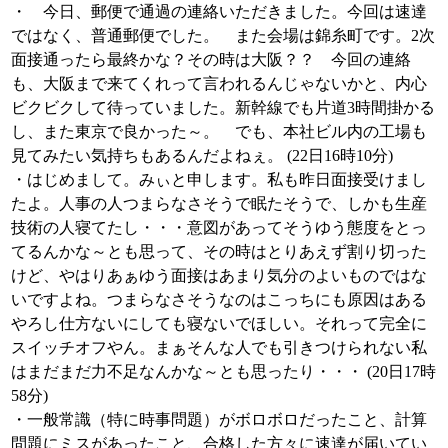
・ 今日、郵便で通過の連絡いただきました。今回は速達
ではなく、普通郵便でした。 また会場は錦糸町です。2次
面接通ったら最終かな？その時は大阪？？ 今回の連絡
も、大阪まで来てくれって言われるんじゃないかと、内心
ビクビクして待っていました。新幹線でも片道3時間掛かる
し、また東京で良かった～。 でも、本社ビル内の工場も
見てみたい気持ちもあるんだよねぇ。 (22日16時10分)
・はじめまして。みぃと申します。私も昨日面接受けまし
たよ。人事の人つまらなさそうで眠たそうで、しかも生産
技術の人寝てたし・・・意図があってそうゆう態度をとっ
てるんかな～とも思って、その時はとりあえず割り切った
けど、やはりあぁゆう面接はあまり気分のよいものではな
いですよね。つまらなさそうなのはこっちにも原因はある
やろし仕方ないにしても寝ないでほしい。それって完全に
スイッチオフやん。まぁそんな人でも引きつけられない私
はまだまだ力不足なんかな～とも思ったり・・・ (20日17時
58分)
・一般常識（特に時事問題）がボロボロだったこと、計算
問題にミスがあったこと、合格した方々に速達が届いてい