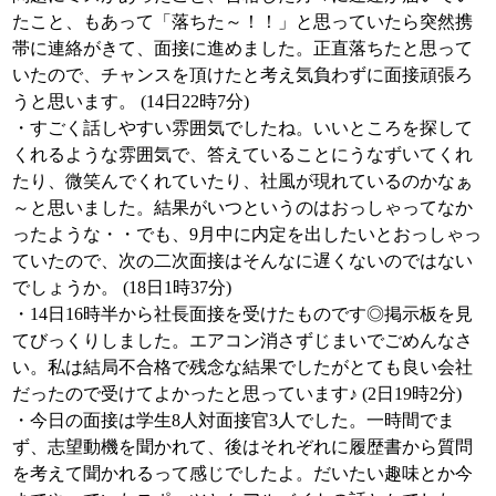
たこと、もあって「落ちた～！！」と思っていたら突然携
帯に連絡がきて、面接に進めました。正直落ちたと思って
いたので、チャンスを頂けたと考え気負わずに面接頑張ろ
うと思います。 (14日22時7分)
・すごく話しやすい雰囲気でしたね。いいところを探して
くれるような雰囲気で、答えていることにうなずいてくれ
たり、微笑んでくれていたり、社風が現れているのかなぁ
～と思いました。結果がいつというのはおっしゃってなか
ったような・・でも、9月中に内定を出したいとおっしゃっ
ていたので、次の二次面接はそんなに遅くないのではない
でしょうか。 (18日1時37分)
・14日16時半から社長面接を受けたものです◎掲示板を見
てびっくりしました。エアコン消さずじまいでごめんなさ
い。私は結局不合格で残念な結果でしたがとても良い会社
だったので受けてよかったと思っています♪ (2日19時2分)
・今日の面接は学生8人対面接官3人でした。一時間でま
ず、志望動機を聞かれて、後はそれぞれに履歴書から質問
を考えて聞かれるって感じでしたよ。だいたい趣味とか今