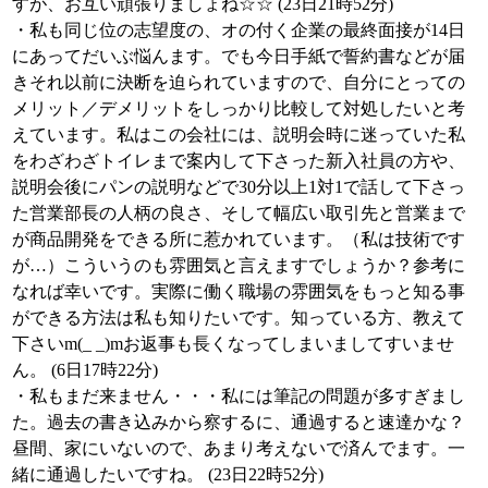
すが、お互い頑張りましょね☆☆ (23日21時52分)
・私も同じ位の志望度の、オの付く企業の最終面接が14日
にあってだいぶ悩んます。でも今日手紙で誓約書などが届
きそれ以前に決断を迫られていますので、自分にとっての
メリット／デメリットをしっかり比較して対処したいと考
えています。私はこの会社には、説明会時に迷っていた私
をわざわざトイレまで案内して下さった新入社員の方や、
説明会後にパンの説明などで30分以上1対1で話して下さっ
た営業部長の人柄の良さ、そして幅広い取引先と営業まで
が商品開発をできる所に惹かれています。（私は技術です
が…）こういうのも雰囲気と言えますでしょうか？参考に
なれば幸いです。実際に働く職場の雰囲気をもっと知る事
ができる方法は私も知りたいです。知っている方、教えて
下さいm(_ _)mお返事も長くなってしまいましてすいませ
ん。 (6日17時22分)
・私もまだ来ません・・・私には筆記の問題が多すぎまし
た。過去の書き込みから察するに、通過すると速達かな？
昼間、家にいないので、あまり考えないで済んでます。一
緒に通過したいですね。 (23日22時52分)