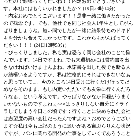
ったので頑張ってくだいね！！内定おめでとうございま
す。本社にはもういかれましたか？ (19日23時14分)
・内定おめでとうございます！！是非一緒に働きたかった
ので残念です。でも、他社でも同じ社会人1年生としてがん
ばりましょうね。短い間でしたが一緒に結果待ちのドキド
キを分かち合えてよかったです。これからもがんばってく
ださい！！！ (24日12時53分)
・びっくりしました。私も実は恐らく同じ会社のことで悩
んでいます。14日ですよね...でも来週初めには誓約書を出
さなければいけませんよね。承諾書を出した後でも断る人
が結構いるようですが、私は性格的にそれはできないなぁ
と思っていて...。今のところ14日受けに行くだけ行ってだ
めならそのまま、もし内定いただいても友栄に行くんだろ
うなぁ、という考えです。やっぱりなかなか日程がうまく
いかないものですよねぇ×××はっきりしない自分にイライ
ラしてしまう今日この頃です；行くことに決められた会社
は志望度の高い会社だったんですよね？おめでとうござい
ます☆私は今も上記のように迷いがある宙ぶらりんな状況
ですが、パンに関わる開発の仕事をしていくであろうこと