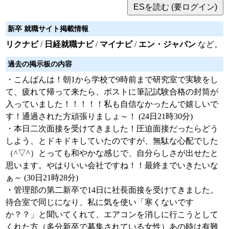
新卒 就職サイト掲載情報
リクナビ
/
日経就職ナビ
/
マイナビ
/
エン・ジャパン
など。
過去の掲示板の内容
・こんばんは！朝1から学校で9時前まで研究室で実験をし
て、疲れて帰って来たら、ポストに筆記試験合格の封筒が
入っていました！！！！！私も自信なかったんで嬉しいで
す！通過された方頑張りましょ～！ (24日21時30分)
・本日二次面接を受けてきました！圧迫面接だったらどう
しよう、とドキドキしていたのですが、無駄な心配でした
（^▽^）とっても和やかな感じで、自分らしさが出せたと
思います。やはりいい会社ですね！！最終までいきたいな
ぁ～ (30日21時28分)
・管理部の第二新卒で14日に社長面接を受けてきました。
待合室で同じになり、私に気を使い「寒くないです
か？？」と聞いてくれて、エアコンを消しに行こうとして
くれた方（多分新卒で募集されている女性）あの時は有難