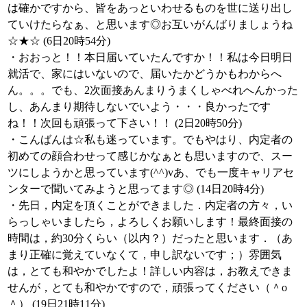
は確かですから、皆をあっといわせるものを世に送り出し
ていけたらなぁ、と思います◎お互いがんばりましょうね
☆★☆ (6日20時54分)
・おおっと！！本日届いていたんですか！！私は今日明日
就活で、家にはいないので、届いたかどうかもわからへ
ん。。。でも、2次面接あんまりうまくしゃべれへんかった
し、あんまり期待しないでいよう・・・良かったです
ね！！次回も頑張って下さい！！ (2日20時50分)
・こんばんは☆私も迷っています。でもやはり、内定者の
初めての顔合わせって感じかなぁとも思いますので、スー
ツにしようかと思っています(^^)vあ、でも一度キャリアセ
ンターで聞いてみようと思ってます◎ (14日20時4分)
・先日，内定を頂くことができました．内定者の方々，い
らっしゃいましたら，よろしくお願いします！最終面接の
時間は，約30分くらい（以内？）だったと思います．（あ
まり正確に覚えていなくて，申し訳ないです；）雰囲気
は，とても和やかでしたよ！詳しい内容は，お教えできま
せんが，とても和やかですので，頑張ってください（＾o
＾） (19日21時11分)