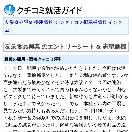
友栄食品興業 採用情報 & ESクチコミ掲示板情報 インター
ン
友栄食品興業 のエントリーシート & 志望動機
最近の採用・面接クチコミ評判
・ 今日、郵便で通過の連絡いただきました。今回は速達
ではなく、普通郵便でした。 また会場は錦糸町です。2次
面接通ったら最終かな？その時は大阪？？ 今回の連絡
も、大阪まで来てくれって言われるんじゃないかと、内心
ビクビクして待っていました。新幹線でも片道3時間掛かる
し、また東京で良かった～。 でも、本社ビル内の工場も
見てみたい気持ちもあるんだよねぇ。 (22日16時10分)
・私も朝一番の錦糸町での説明会に参加しましたよ。実際
に商品の試食があったり、簡単な実験という形で商品の違
いを感じさせるといった内容が良かったですよね！！1次試