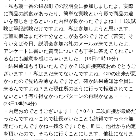
・私も朝一番の錦糸町での説明会に参加しましたよ。実際
に商品の試食があったり、簡単な実験という形で商品の違
いを感じさせるといった内容が良かったですよね！！1次試
験は筆記試験だけですよね。私は参加しようと思います。
志望動機はまだ不十分なとこがあるのですけど（苦笑）そ
ういえば今日、説明会参加お礼のメールが来てましたよ。
アンケートに書いた質問についても丁寧に答えてくれてい
る点にも誠意を感じちゃいました。 (19日21時16分)
・結果通知もう頂いたんですか？1次面接突破おめでとうご
ざいます！！私はまだ来てないんですよね。GDの出来が悪
かったので見込み薄なんですけど、確か結果通知は全員に
来るんですよね？また現住所のほうに行って転送されてこ
ないという有り得なかったパターンの再現かなぁ・・・。
(23日18時54分)
・内定おめでとうございます！（＾0＾）二次面接が最終だ
ったんですね～これで社長がいたことも納得ですっ☆☆無
理だったんですかね～残念です↓でも、昨日、他社から内定
を頂いたので、そちらに行くことにします。他社になりま