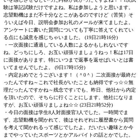
験は筆記試験だけですよね。私は参加しようと思います。
志望動機はまだ不十分なとこがあるのですけど（苦笑）そ
ういえば今日、説明会参加お礼のメールが来てましたよ。
アンケートに書いた質問についても丁寧に答えてくれてい
る点にも誠意を感じちゃいました。 (19日21時16分)
・一次面接に通過している人数によるかもしれないです
ね。どっちにしろ、お互い頑張りましょうねっ！私は17日
に面接があります。特にいつまで返事を返せばいいとは書
いてませんでしたよ。 (9日17時15分)
・内定おめでとうございます！（＾0＾）二次面接が最終だ
ったんですね～これで社長がいたことも納得ですっ☆☆無
理だったんですかね～残念です↓でも、昨日、他社から内定
を頂いたので、そちらに行くことにします。他社になりま
すが、お互い頑張りましょね☆☆ (23日21時52分)
・今日の面接は学生8人対面接官3人でした。一時間でま
ず、志望動機を聞かれて、後はそれぞれに履歴書から質問
を考えて聞かれるって感じでしたよ。だいたい趣味とか今
までやっていたスポーツとかアルバイトの話とかでした。