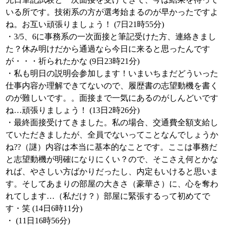
いる所です。技術系の方が選考始まるのが早かったですよ
ね。お互い頑張りましょう！ (7日21時55分)
・3/5、6に事務系の一次面接と筆記受けた方、連絡きまし
た？休み明けだから通過なら今日に来ると思ったんです
が・・・祈られたかな (9日23時21分)
・私も明日の説明会参加します！いまいちまだどういった
仕事内容か理解できてないので、履歴書の志望動機を書く
のが難しいです。。面接まで一気にあるのがしんどいです
ね…頑張りましょう！ (13日2時26分)
・最終面接受けてきました。私の場合、交通費全額支給し
ていただきましたが、全員でないってことなんでしょうか
ね??（謎）内容は本当に基本的なことです。ここは事務だ
と志望動機が明確になりにくい？ので、そこさえ何とかな
れば、やさしい方ばかりだったし、内定もいけると思いま
す。そしてあまりの部屋の大きさ（豪華さ）に、心を奪わ
れてします…（私だけ？）部屋に緊張するって初めてで
す・笑 (14日6時11分)
・ (11日16時56分)