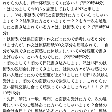
れからの人も、精一杯頑張ってください！ (7日23時44分)
・はじめまして☆JQAを志望しておりますNZと申しま
す。。3/4に事務系で筆記と面接受けた方っていらっしゃい
ますか？？結果来た方とかいますかー？？もう一次を通過
したと書き込まれている方々は、技術系ですか？ (7日0時34
分)
・技術系では集団面接＋作文だったので参考になるか分か
りませんが、作文は原稿用紙800文字分を用意されて、「自
分が成長できたと実感した体験」について40分程度で書き
上げなさい、というものでした。 (22日20時52分)
・初めまして！初めて日記書き込みします。私は16日の技
術系の説明会に行ってきました。社員の方々がみな感じの
良い人達だったので志望度が上がりました！明日1次試験を
受けます。初めての面接なので緊張してます。これからお
互い情報交換し合って頑張っていきましょうね！！！ (21日
19時16分)
・先日、筆記（一般、専門）と面接を受けた方で、次の選
考についてのご連絡あった方いらっしゃいますか？合格の
場合は今日までに連絡があるということなのですが、連絡