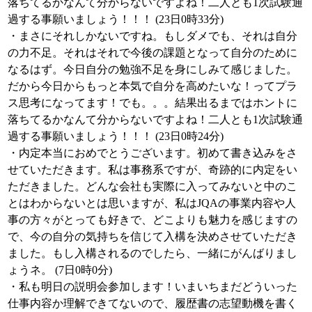
落ちてるかなんて分からないですよね！二人とも1次試験通
過する事願いましょう！！！ (23日0時33分)
・まさにそれしかないですね。もしダメでも、それは自分
の力不足。それはそれで今後の課題となって自分のために
なるはず。今日自分の勉強不足を身にしみて感じました。
だから今日からもっと本気で自分を高めたいな！ってプラ
ス思考になってます！でも。。。結果出るまではホントに
落ちてるかなんて分からないですよね！二人とも1次試験通
過する事願いましょう！！！ (23日0時24分)
・内定本当におめでとうございます。初めて書き込みをさ
せていただきます。私は事務系ですが、奇跡的に内定をい
ただきました。どんな会社も実際に入ってみないと中のこ
とはわからないとは思いますが、私はJQAの事業内容や人
事の方々がとっても好きで、どこよりも魅力を感じますの
で、今の自分の気持ちを信じて入構を決めさせていただき
ました。もし入構されるのでしたら、一緒にがんばりまし
ょうネ。 (7日0時0分)
・私も明日の説明会参加します！いまいちまだどういった
仕事内容か理解できてないので、履歴書の志望動機を書く