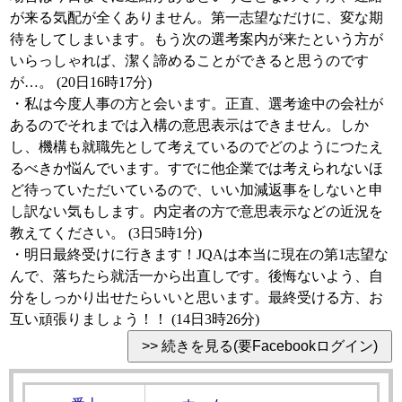
が来る気配が全くありません。第一志望なだけに、変な期
待をしてしまいます。もう次の選考案内が来たという方が
いらっしゃれば、潔く諦めることができると思うのです
が…。 (20日16時17分)
・私は今度人事の方と会います。正直、選考途中の会社が
あるのでそれまでは入構の意思表示はできません。しか
し、機構も就職先として考えているのでどのようにつたえ
るべきか悩んでいます。すでに他企業では考えられないほ
ど待っていただいているので、いい加減返事をしないと申
し訳ない気もします。内定者の方で意思表示などの近況を
教えてください。 (3日5時1分)
・明日最終受けに行きます！JQAは本当に現在の第1志望な
んで、落ちたら就活一から出直しです。後悔ないよう、自
分をしっかり出せたらいいと思います。最終受ける方、お
互い頑張りましょう！！ (14日3時26分)