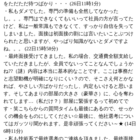
をただただ待つばかり・・・ (26日11時1分)
・私もダメでした。専門の準備も全然してなかった
し。。。専門はできなくてもいいって社員の方が言ってた
けど、私は一般常識もできなくて、すっかり自信を失って
しまいました。面接は初面接の割には言いたいことぶつけ
られたと思いますが、やっぱり知識がないとダメですよ
ね。。。 (22日15時58分)
・最終面接受けてきました。私の場合、交通費全額支給し
ていただきましたが、全員でないってことなんでしょうか
ね??（謎）内容は本当に基本的なことです。ここは事務だ
と志望動機が明確になりにくい？ので、そこさえ何とかな
れば、やさしい方ばかりだったし、内定もいけると思いま
す。そしてあまりの部屋の大きさ（豪華さ）に、心を奪わ
れてします…（私だけ？）部屋に緊張するって初めてで
す・笑こちらからの質問タイムも最後にあるので、せっか
くの機会をものにしてください☆最後に、他社選考につい
てはガッツり聞かれます。是非頑張ってください～★ (14日
6時11分)
・私も技術系で最終選考のご連絡を頂きました。最終面接