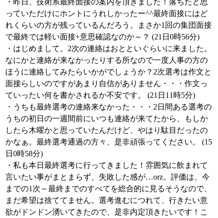
・昨日、技術系最終面接の案内を頂きました！落ちたと思
っていただけにホントにうれしかったー^^最終面接にはど
れくらいの方が残っているんだろう。まさか1回の集団面接
で最終では軽い面接+意思確認なのか～？ (21日0時56分)
・はじめまして。2次の連絡はおとといぐらいに来ました。
なにかと連絡が来なかったりする所なので一度人事の方の
ほうに連絡してみたらいかがでしょうか？2次選考は作文と
面接らしいのですがあまり自信がありません・・・作文っ
ていったい何を書かされるか不安です。 (21日11時5分)
・うちも最終選考の連絡来なかった・・・2日間ある選考の
うちの初日の一週間前にいつも連絡が来てたから、もしか
したら木曜かと思っていたんだけど、やはり駄目だったの
かなぁ。最終選考通過の方々、是非頑張ってください。 (15
日0時58分)
・私も本日最終選考に行ってきました！雰囲気に飲まれて
言いたい事がまとまらず、失敗した感が…orz。評価は、今
までの1次～最終までのすべてを総合的に見るそうなので、
まだ希望は捨ててません。選考進むにつれて、行きたい意
欲がドンドン湧いてきたので、是非内定頂きたいです！こ