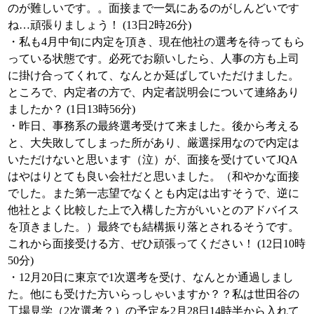
のが難しいです。。面接まで一気にあるのがしんどいです
ね…頑張りましょう！ (13日2時26分)
・私も4月中旬に内定を頂き、現在他社の選考を待ってもら
っている状態です。必死でお願いしたら、人事の方も上司
に掛け合ってくれて、なんとか延ばしていただけました。
ところで、内定者の方で、内定者説明会について連絡あり
ましたか？ (1日13時56分)
・昨日、事務系の最終選考受けて来ました。後から考える
と、大失敗してしまった所があり、厳選採用なので内定は
いただけないと思います（泣）が、面接を受けていてJQA
はやはりとても良い会社だと思いました。（和やかな面接
でした。また第一志望でなくとも内定は出すそうで、逆に
他社とよく比較した上で入構した方がいいとのアドバイス
を頂きました。）最終でも結構振り落とされるそうです。
これから面接受ける方、ぜひ頑張ってください！ (12日10時
50分)
・12月20日に東京で1次選考を受け、なんとか通過しまし
た。他にも受けた方いらっしゃいますか？？私は世田谷の
工場見学（2次選考？）の予定を2月28日14時半から入れて