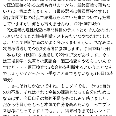
で圧迫面接がある企業も有りますから、最終面接で落ちな
いとは一概に言えません。（最終選考は役員面接ですし）
実は集団面接の時点で結構絞られていた事については把握
していますが、何とも言えませんね。 (22日0時14分)
・2次選考の適性検査は専門科目のテストとかそんなのはい
っさいなくてただ性格判断テストみたいなやつだけでした
よ。どこで判断するのかよく分かりませんが…。ちなみに2
次選考通過して今度3次選考に参加します。 (1日13時52分)
・私も1次（技術）を通過して22日に2次があります。今回
は工場見学・先輩との懇談会・適正検査をやるらしいんで
すけど・・・適正検査で2次合格を判断するということなん
でしょうか？だったら下手なこと事できないなぁ (16日16時
50分)
・まさにそれしかないですね。もしダメでも、それは自分
の力不足。それはそれで今後の課題となって自分のために
なるはず。今日自分の勉強不足を身にしみて感じました。
だから今日からもっと本気で自分を高めたいな！ってプラ
ス思考になってます！でも。。。結果出るまではホントに