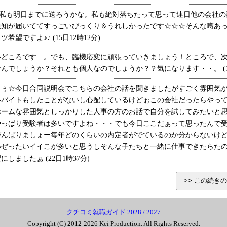
!私も明日までに送ろうかな。私も絶対落ちたって思って連日他の会社の
通知が届いててすっごいびっくり＆うれしかったです☆☆☆そんな噂あ
望ですよ♪♪ (15日12時12分)
どころです…。でも、臨機応変に頑張っていきましょう！ところで、次
でしょうか？それとも個人なのでしょうか？？気になります・・。 (18日
ぅぅ☆今日合同説明会でこちらの会社の話を聞きましたがすごく雰囲気
ルバイトもしたことがないし心配しているけどぉこの会社だったらやっ
ホームな雰囲気としっかりした人事の方のお話で自分を試してみたいと
やっぱり受験者は多いですよね・・・でも今日ここだぁって思ったんで
がんばりましょー毎年どのくらいの内定者がでているのか分からないけ
いぜったいイイこが多いと思うしそんな子たちと一緒に仕事できたらた
ましたぁ (22日1時37分)
クチコミ就職ガイド 2028 / 2027
Copyright (C) 2012-2026 Kei Production. All Rights Reserved.