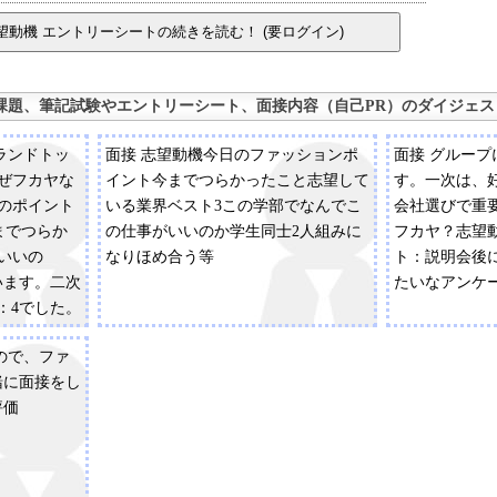
課題、筆記試験やエントリーシート、面接内容（自己PR）のダイジェス
ランドトッ
面接 志望動機今日のファッションポ
面接 グルー
なぜフカヤな
イント今までつらかったこと志望して
す。一次は、
のポイント
いる業界ベスト3この学部でなんでこ
会社選びで重
までつらか
の仕事がいいのか学生同士2人組みに
フカヤ？志望
いいの
なりほめ合う等
ト：説明会後
ます。二次
たいなアンケ
：4でした。
2人1組で
ので、ファ
いて◎一次
緒に面接をし
今まで経験し
評価
の分は社長
っ込まれまし
ますが、分か
と素直に言っ