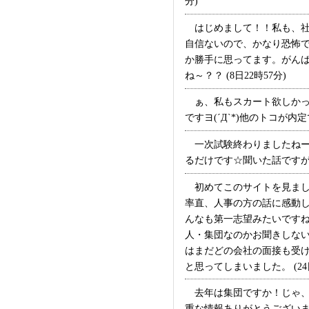
分)
たので時間を使って書い
すヨ♪♪
はじめまして！！私も、社
自信ないので、かなり恐怖
か勝手に思ってます。がん
ね～？？ (8日22時57分)
ぁ、私もスカート欲しかった
ですヨ(´Д`*)他のトコが内
一次試験終わりましたねー！
るだけです☆聞いた話ですが、去
初めてこのサイトを見まし
率直、人事の方の話に感動
んなも第一志望みたいです
人・集団なのかお聞きしな
はまだどの会社の面接も受
と思ってしまいました。 (24日
去年は集団ですか！じゃ、
重な情報ありがとうございま