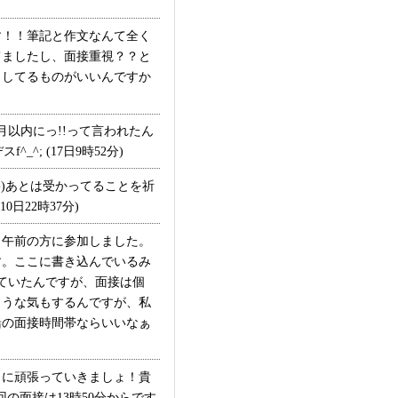
！！筆記と作文なんて全く
てましたし、面接重視？？と
としてるものがいいんですか
以内にっ!!って言われたん
; (17日9時52分)
)あとは受かってることを祈
日22時37分)
午前の方に参加しました。
す。ここに書き込んでいるみ
ていたんですが、面接は個
ような気もするんですが、私
緒の面接時間帯ならいいなぁ
に頑張っていきましょ！貴
の面接は13時50分からです