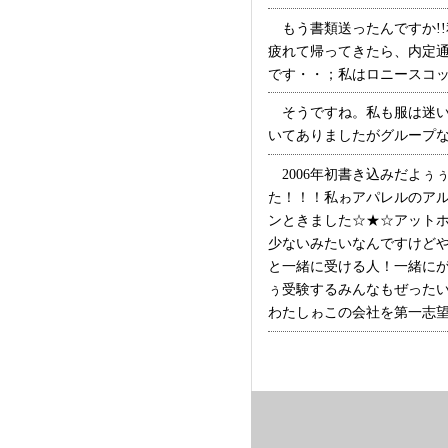
もう書類送ったんですか!
疲れて帰ってきたら、内定
です・・；私はロニースコッツ希
そうですね。私も服は迷い
いてありましたがグループなん
2006年初書き込みだよぅ
た！！！私ゎアパレルのア
ンときました☆★☆アット
少ないみたいなんですけど
と一緒に受ける人！一緒に
ぅ受験するみんなもぜった
わたしゎこの会社を第一志望にし