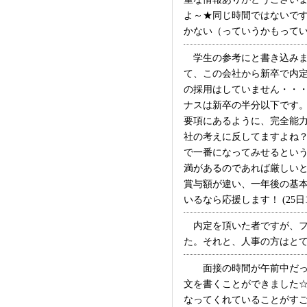
よ～★同じ時間ではないで
かない（っていうかもっていない
学生の参考にと書き込みま
て、この会社から新卒で内
の採用はしていません・・
ナスは新卒の半分以下です
要項にあるように、完全能
社の考えに反してますよね
で一番になってみせるとい
満があるのであれば厳しい
賞与額が違い、一年後の基
いるなら応援します！ (25日1
内定を頂いた者ですが、フ
た。それと、人事の方はとても
面接の時間が午前中だった
文を書くことができました
なってくれていることがすごく