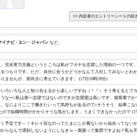
最終は各ブラ
方で6:3
ョンのポイ
●他の志望企
らっしゃい
室で学生1
マイナビ
/
エン・ジャパン
など。
の実演があり
みていると思
全身写真を撮
。完全実力主義というところは私がフカヤを志望した理由の一つです。
慎重に選んで
いるつもりです。ただ、自分に合うかどうかなんて入社してみないとわ
うにしておい
ませんが、前向きに考えていきます。 (27日10時28分)
、社長は「社
リしない態度
いろいろな人と知り合えるから楽しいですね（＾＾）そう考えるとフカ
ントリーシー
ろうなー♪私は第一志望ではないのですが志望度は高いです。接客業でか
後に書きまし
。なによりここで働きたいって気持ちがあるので♪そうそう、結果こない
●長所・短
ので結構時間がかかりそうな気がします。うまくできなかったので (15日
です。を10
く予定です～！キレイ目なのってたまにしか着ないから似合ってないか
まで参考にさ
からなんで遅刻しないようにしなきゃ～面接って集団ですよね？私も不安で
帰る感じだっ