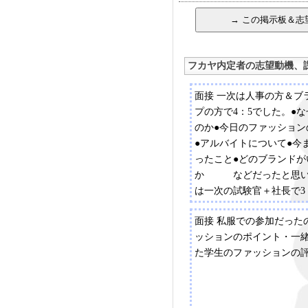
フカヤ内定者の志望動機、
面接 一次は人事の方＆ブ
プの方で4：5でした。●
のか●今日のファッション
●アルバイトについて●今
ったこと●どのブランドが
か などだったと思い
は一次の試験官＋社長で3
●今日のファッション紹介●
面接 私服での参加だった
褒めあう→感想◎ESにつ
ッションのポイント・一
で話したことについて◎
た学生のファッションの
た達成感 など特に◎
にかなり深いとこまで突
た。。たぶん追い込まれ
らないことは分からない