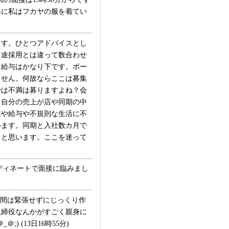
みに私はフカヤの服を着てい
す。ひとつアドバイスとし
中途採用とは違って数合わせ
、給与はかなり下です。ボー
ません。何故ならここは募集
では不満は募りますよね？会
、自分の売上が店や同期の中
業や給与や不規則な生活に不
います。同期と入社数カ月で
ると思います。ここを迷って
ディネートで面接に臨みまし
時間は緊張せずにじっくり作
取締役なんかがすごく親身に
(13日16時55分)