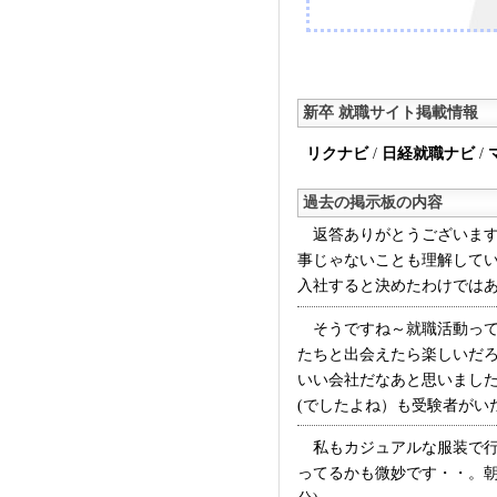
たほうがいいですヨ！！
ンドのトップ＋社長＋人事の
でした。●今日のファッシ
ント●ESについて細かく
新卒 就職サイト掲載情報
業とフカヤについて●「い
ませ」と言い一周歩く面接
リクナビ
/
日経就職ナビ
/
人だけ残されて接客販売
ました。たぶん雰囲気を
過去の掲示板の内容
います。。面接のたびに
返答ありがとうございます
られます。着ていく服は
事じゃないことも理解して
ポイントを紹介できるよ
入社すると決めたわけではあり
たほうがいいです。あと
員」という言葉やハッキ
そうですね～就職活動って
が嫌いだそうです！！エ
たちと出会えたら楽しいだ
ト：セミナーが終わった
いい会社だなあと思いました
た。内容は、●今日の感想
(でしたよね）も受験者がいた
所●モットー●私は○○な人
私もカジュアルな服装で行
こなどでした。最終面接
ってるかも微妙です・・。朝
れます。終わった人から