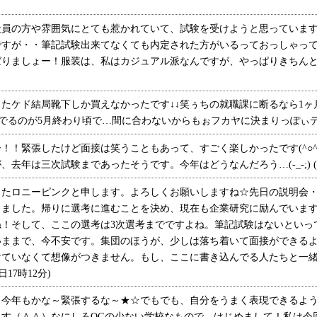
た方がいいで
員の方や雰囲気にとても惹かれていて、試験を受けようと思っています
ですが・・筆記試験出来てなくても内定された方がいるっておっしゃっ
ばりましょー！服装は、私はカジュアル派なんですが、やっぱりきちん
ケド結局靴下しか買えなかったです↓↓笑ぅちの就職課に断るなら1ヶ月
定でるのが5月終わり頃で…間に合わないからもぉフカヤに決まりっぽぃデスf^_^
！緊張したけど面接は笑うこともあって、すごく楽しかったです(^○^
年は三次試験まであったそうです。今年はどうなんだろう…(-_-;) (10
たロニーピンクと申します。よろしくお願いしますね☆先日の説明会・
しました。帰りに選考に進むことを決め、現在も企業研究に励んでいま
ね！そして、ここの選考は3次選考までですよね。筆記試験はないといっ
いままで、今不安です。集団のほうが、少しは落ち着いて面接ができる
けていなくて想像がつきません。もし、ここに書き込んでる人たちと一
17時12分)
今年もかな～緊張するな～★☆でもでも、自分をうまく表現できるよう
す（＾＾）なにしろOGの少ない学校なもので…はじめまして！私は今回