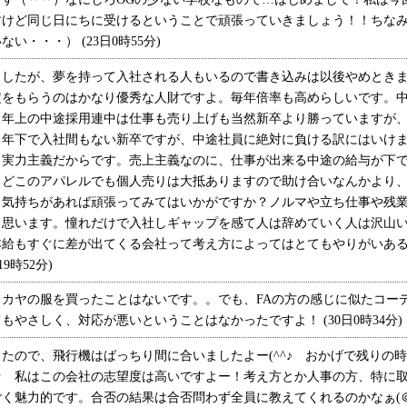
すけど同じ日にちに受けるということで頑張っていきましょう！！ちな
・・・） (23日0時55分)
したが、夢を持って入社される人もいるので書き込みは以後やめときま
定をもらうのはかなり優秀な人財ですよ。毎年倍率も高めらしいです。
・年上の中途採用連中は仕事も売り上げも当然新卒より勝っていますが
。年下で入社間もない新卒ですが、中途社員に絶対に負ける訳にはいけ
力実力主義だからです。売上主義なのに、仕事が出来る中途の給与が下
？どこのアパレルでも個人売りは大抵ありますので助け合いなんかより
う気持ちがあれば頑張ってみてはいかがですか？ノルマや立ち仕事や残
と思います。憧れだけで入社しギャップを感て人は辞めていく人は沢山
本給もすぐに差が出てくる会社って考え方によってはとてもやりがいあ
9時52分)
カヤの服を買ったことはないです。。でも、FAの方の感じに似たコー
やさしく、対応が悪いということはなかったですよ！ (30日0時34分)
ので、飛行機はばっちり間に合いましたよー(^^♪ おかげで残りの
☆ 私はこの会社の志望度は高いですよー！考え方とか人事の方、特に
魅力的です。合否の結果は合否問わず全員に教えてくれるのかなぁ(＠_＠;) 