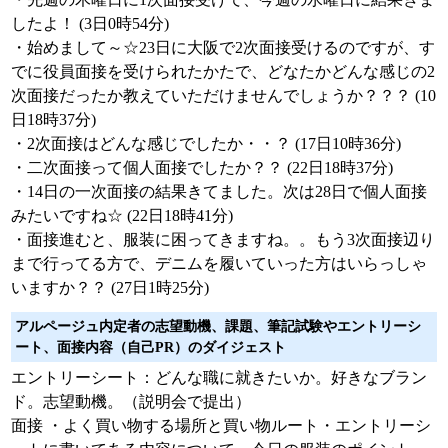
したよ！ (3日0時54分)
・始めまして～☆23日に大阪で2次面接受けるのですが、す
でに役員面接を受けられたかたで、どなたかどんな感じの2
次面接だったか教えていただけませんでしょうか？？？ (10
日18時37分)
・2次面接はどんな感じでしたか・・？ (17日10時36分)
・二次面接って個人面接でしたか？？ (22日18時37分)
・14日の一次面接の結果きてました。次は28日で個人面接
みたいですね☆ (22日18時41分)
・面接進むと、服装に困ってきますね。。もう3次面接辺り
まで行ってる方で、デニムを履いていった方はいらっしゃ
いますか？？ (27日1時25分)
アルページュ内定者の志望動機、課題、筆記試験やエントリーシ
ート、面接内容（自己PR）のダイジェスト
エントリーシート：どんな職に就きたいか。好きなブラン
ド。志望動機。（説明会で提出）
面接 ・よく買い物する場所と買い物ルート・エントリーシ