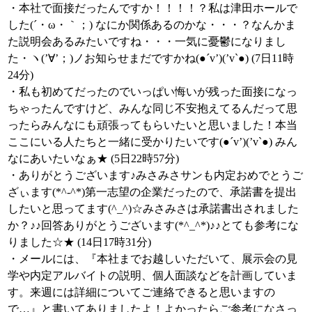
・本社で面接だったんですか！！！！？私は津田ホールで
した(´・ω・｀；) なにか関係あるのかな・・・？なんかま
た説明会あるみたいですね・・・一気に憂鬱になりまし
た・ヽ(’∀’；)ノお知らせまだですかね(●´v’)(’v`●) (7日11時
24分)
・私も初めてだったのでいっぱい悔いが残った面接になっ
ちゃったんですけど、みんな同じ不安抱えてるんだって思
ったらみんなにも頑張ってもらいたいと思いました！本当
ここにいる人たちと一緒に受かりたいです(●´v’)(’v`●) みん
なにあいたいなぁ★ (5日22時57分)
・ありがとうございます♪みさみさサンも内定おめでとうご
ざぃます(*^-^*)第一志望の企業だったので、承諾書を提出
したいと思ってます(^_^)☆みさみさは承諾書出されました
か？♪♪回答ありがとうございます(*^_^*)♪♪とても参考にな
りました☆★ (14日17時31分)
・メールには、『本社までお越しいただいて、展示会の見
学や内定アルバイトの説明、個人面談などを計画していま
す。来週には詳細についてご連絡できると思いますの
で…』と書いてありましたよ！よかったらご参考になさっ