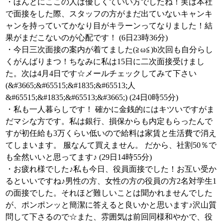
・ほんとにここの人は優しくていい方でしたね！実は本社
で面接をした際、スタッフの方がまだ出ていないキャンキ
ャンを持っていてかなり目がキラーンってなりました！結
果がまだこないのが心配です！ (6日23時36分)
・今日三次面接の案内が着てました(≧ω≦)b次回も自分らし
くがんばりまつ！ちなみに私は15日に二次面接受けまし
た。次は4月4日です☆メールチェックしてみて下さい
(&#3665;&#65515;&#1835;&#65513;人
&#65515;&#1835;&#65513;&#3665;) (24日0時55分)
・私も一人暮らしです！ 確かに金銭的にはキツいですがま
だマシな方です。私は銀行、損保からも内定もらったんで
すが初任給も3万くらい低いので給料は家賃と生活費で消え
てしまいます。 服なんて買えません。 だから、社割50％で
も全然いいと思ってます♪ (29日14時55分)
・お疲れ様でした♪私も今日、役員面接でした！お互い受か
るといいですね♪男性の方、女性の方の役員の方2名対学生1
の面接でした。それほど難しいことは聞かれませんでした
が、ポンポンッと簡潔に答えると良いかと思います♪沢山質
問して下さるので☆また、雰囲気は前回同様和やかで、役