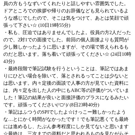
員の方もうなずいてくれたりと話しやすい雰囲気でした。
ドアところでの挨拶や帰りのお辞儀なども見られているよ
うな感じでしたので、そこは気をつけて、あとは笑顔で頑
張って下さい☆ (10日19時55分)
・私も、圧迫ではありませんでしたよ。役員の方2人だった
ので、2対1での面接でした。前回の個人面接よりも質問が
少し難しかったように思いますが、その場で答えられるも
のだと思います。落ち着いて頑張ってください☆ (24日10時
43分)
・最終段階で筆記試験を行うということは、筆記ではあま
りにひどい場合を除いて、落とされるってことは少ないと
は思います。内々定後の面談で人事の方が見ていた資料に
は、内々定を出した人の中にもABC等の評価がついていま
した！筆記の結果が良いと面接評価のプラスになるみたい
です。頑張ってください(^□^)/ (8日23時40分)
・筆記はふつうのSPIでしたよ☆けっこー難しかったよう
な…とにかく時間がなかったです！でも筆記悪くても最終
には進めるし、たぶん参考程度にしか見てないと思います
☆最終は、三次までの資料だと思われるものを見ながらそ