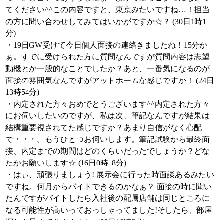
てください^^この内容ですと、東京みたいですね…！担当
の方に問い合わせしてみてはいかがですか☆？ (30日1時1
分)
・19日GW受けて今日個人面接の連絡きましたね！15分か
ぁ。すでに受けられた方に質問なんですが質問内容は志望
動機とか一般的なことでしたか？あと、一番気になるのが
面接の雰囲気なんですがアットホームな感じですか！ (24日
13時54分)
・内定された方々おめでとうございます^^内定された方々
にお伺いしたいのですが、私は次、筆記なんですが結果は
結構重要視されてた感じですか？あまり自信がなく心配
で・・・。もうひとつお伺いします。筆記試験から最終面
接、内定までの期間はどのくらいだったでしょうか？どな
たかお願いします☆ (16日0時18分)
・はぃ、頑張りましょう! 展示会に行った時面談あるみたい
ですね。何月からバイトできるのかなぁ？ 面接の時に聞い
たんですがバイトしたら入社後の配属店舗は同じところに
なる可能性が高いっておっしゃってました!そしたら、部屋