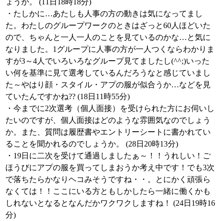
ょうか。 (11日18時18分)
・たしかに…あたしも人事の方の動きは気になってまし
た。わたしのグループワークのときはざっと60人ほどいた
ので、ちゃんと一人一人のことを見ているのかな…と気に
なりました。1グループに人事の方が一人つくならわかりま
すが3～4人でいろいろなグループ見てましたし(^^;)いった
い何を基準に見て選考しているんだろうなと感じていまし
た～やはり顔・スタイル・アプの服が似合うか…などを見
ていたんですかね?? (18日11時55分)
・今までに2次選考（個人面接）を受けられた方にお伺いし
たいのですが、個人面接はどのような雰囲気なのでしょう
か。また、質問は履歴書やエントリーシートに書かれてい
ることを聞かれるのでしょうか。 (28日20時13分)
・19日に二次を受けて通過しましたぁ～！！うれしい！ご
ほうびにアプの服を買ってしまおうか考え中です！でも3次
で落ちたらかなりヘコみそうですね・・。とにかく頑張ら
なくては！！ここにいる方ともしかしたら一緒に働くかも
しれないとなるとなんだかワクワクしますね！ (24日19時16
分)