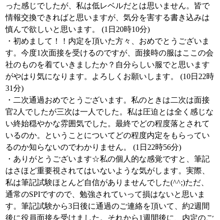
った感じでしたが、私は低レベルだとは思いません。皆で
情報交換できればと思いますが、気分を害する書き込みは
慎んで欲しいと思います。 (1日20時10分)
・初めまして！！内定を頂いた方々、おめでとうございま
す。今度1次面接を受けるのですが、面接時の服はここの会
社のものを着ていきましたか？自分らしい服でと思います
がやはり気になります。よろしくお願いします。 (10日22時
31分)
・二次通過おめでとうございます。私のときは二次は面接
官2人でしたが三次は一人でした。私は圧迫とは全く感じな
い終始穏やかな雰囲気でした。最終でどの程度落とされて
いるのか。ということについてどの程度内定をもらってい
るのか知らないのでわかりません。 (1日22時56分)
・ありがとうございます☆私の個人的な感覚ですと、筆記
はさほど重要視されてはいないような気がします。実際、
私は筆記試験ほとんど自信がありませんでした(^^;)ただ、
通常のSPIですので、勉強されていって損はないと思いま
す。筆記試験から3日後に通過のご連絡を頂いて、約2週間
後に役員面接を受けました。それから1週間後に、内定のご