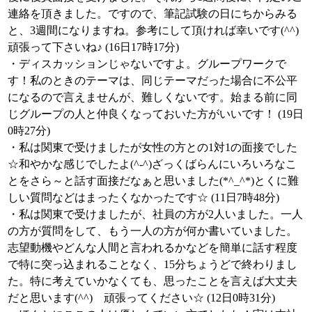
連絡を頂きました。ですので、筆記試験の日にちからみる
と、3週間になりますね。参考にして頂ければ幸いです(^^)
頑張って下さいね♪ (16日17時17分)
・ディスカッションじゃないですよ。グループワークで
す！私のときのテーマは、同じテーマだった場合に不公平
になるので言えませんが、難しくないです。始まる前に同
じグループの人と仲良くなっておいた方がいいです！ (19日
0時27分)
・私は関東で受けましたが女性の方との1対1の面接でした
☆和やかな感じでしたよ(^-^)ざっくばらんにいろいろなこ
とをさら～と話す面接だなぁと思いました(*^_^*)とくに難
しい質問などはまったくなかったです☆ (11日7時48分)
・私は関東で受けましたが、社員の方が2人いました。一人
の方が質問をして、もう一人の方が何か書いていました。
志望動機やどんな人間と言われるかなどを簡単に話す程度
で特に突っ込まれることなく、15分ちょうどで終わりまし
た。特に考えていかなくても、思ったことを言えば大丈夫
だと思います(^^) 頑張ってください☆ (12日0時31分)