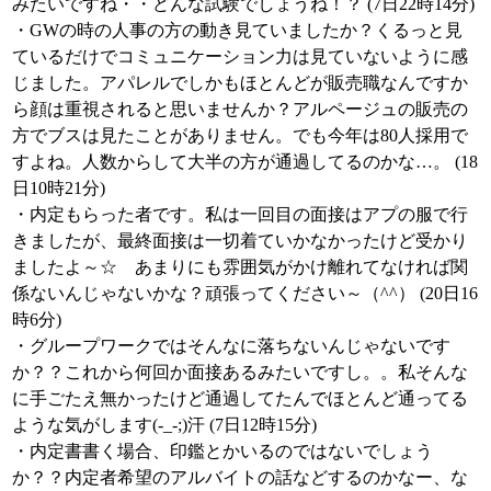
みたいですね・・どんな試験でしょうね！？ (7日22時14分)
・GWの時の人事の方の動き見ていましたか？くるっと見
ているだけでコミュニケーション力は見ていないように感
じました。アパレルでしかもほとんどが販売職なんですか
ら顔は重視されると思いませんか？アルページュの販売の
方でブスは見たことがありません。でも今年は80人採用で
すよね。人数からして大半の方が通過してるのかな…。 (18
日10時21分)
・内定もらった者です。私は一回目の面接はアプの服で行
きましたが、最終面接は一切着ていかなかったけど受かり
ましたよ～☆ あまりにも雰囲気がかけ離れてなければ関
係ないんじゃないかな？頑張ってください～（^^） (20日16
時6分)
・グループワークではそんなに落ちないんじゃないです
か？？これから何回か面接あるみたいですし。。私そんな
に手ごたえ無かったけど通過してたんでほとんど通ってる
ような気がします(-_-;)汗 (7日12時15分)
・内定書書く場合、印鑑とかいるのではないでしょう
か？？内定者希望のアルバイトの話などするのかなー、な