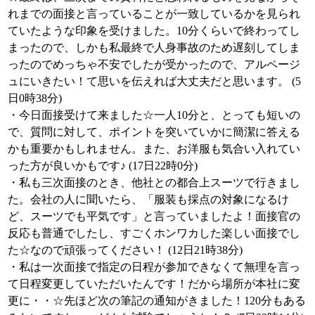
れまでの面接と言っていることが一致しているかを見られ
ていたような印象を受けました。10分くらいで終わってし
まったので、しかも私最終で人身事故のため遅刻してしま
ったのでめっちゃ不安でしたが受かったので、アルページ
ュにいきたい！て思いを伝えれば大丈夫だと思います。 (5
日0時38分)
・今日面接受けて来ました☆一人10分と、とっても短いの
で、質問に対して、ポイントを突いていかに簡潔に答える
かも重要かもしれません。また、お洋服も気合い入れてい
った方が良いかもです♪ (17日22時0分)
・私も三次面接のとき、他社との都合上スーツで行きまし
た。会社の人に聞いたら、「服装も採点の対象になるけ
ど、スーツでも平気です」と言っていましたよ！面接官の
反応も普通でしたし、すごくホンワカした楽しい面接でし
た☆なので頑張ってください！ (12日21時38分)
・私は一次面接で指定の日程が参加できなくて無理を言っ
て日程変更していただいたんです！だから場所が本社に変
更に・・☆先ほど次の筆記の通知がきました！120分もある