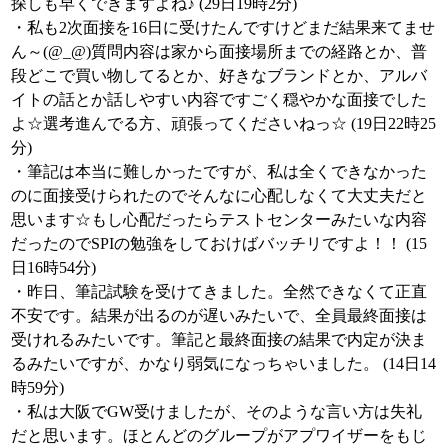
探しも早くできますよね♪ (29日19時2分)
・私も2次面接を16日に受けたんですけどまだ結果来てませ
ん～(@_@)質問内容は家から面接場所までの経路とか、普
段どこで買い物してるとか、好きなブランドとか、アルバ
イトの話とか話しやすい内容ですごく穏やかな面接でした
よ☆選考進んでる方、頑張ってくださいねっ☆ (19日22時25
分)
・筆記は本当に難しかったですが、私は全くできなかった
のに面接受けられたのでそんなに心配しなくて大丈夫だと
思います☆もし心配だったらテストセンターみたいな内容
だったのでSPIの勉強をしておけばバッチリですよ！！ (15
日16時54分)
・昨日、筆記試験を受けてきました。全然できなくて正直
不安です。結果が出るのが遅いみたいで、全員最終面接は
受けれるみたいです。筆記と最終面接の結果で内定が決ま
るみたいですが、かなり弱気になっちゃいました。 (14日14
時59分)
・私は大阪でGW受けましたが、そのような言い方は失礼
だと思います。ほとんどのグループがアプワイザーをもじ