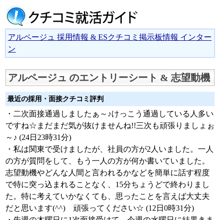
アルページュ 採用情報 & ESクチコミ掲示板情報 インター
ン
アルページュ のエントリーシート & 志望動機
最近の採用・面接クチコミ評判
・二次面接通過しましたぁ～♪けっこう通過している人多い
ですね☆まだまだ気が抜けませんね!!三次も頑張りましょぉ
～♪ (24日23時31分)
・私は関東で受けましたが、社員の方が2人いました。一人
の方が質問をして、もう一人の方が何か書いていました。
志望動機やどんな人間と言われるかなどを簡単に話す程度
で特に突っ込まれることなく、15分ちょうどで終わりまし
た。特に考えていかなくても、思ったことを言えば大丈夫
だと思います(^^) 頑張ってください☆ (12日0時31分)
・先週の木曜日に1次面接受けて、今週の水曜日に結果きま