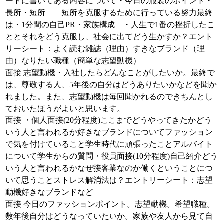
ートに書いてある内容について・今日の服装のポイント・
長所・短所 短所を克服するために行っている努力最終
は・1分間の自己PR・家族構成 ・人生で1番の挫折したこ
ととそれをどう克服し、社会に出てどう生かすか？エント
リーシート：よく読む雑誌（理由）すきなブランド（理
由）なりたい職種（簡単な志望動機）
面接 志望動機・入社したらどんなことがしたいか。最終で
は、尊敬する人、5年後の自分はどうありたいかなどを聞か
れました。また、志望動機は毎回聞かれるのできちんとし
ておいたほうがよいと思います。
面接 ・個人面接(20分程度)ここまでどうやってきたかどう
いう人と言われるか好きなブランドについてファッション
で気を付けていること学生時代に頑張ったことアルバイト
について学生からの質問・役員面接(10分程度)自己紹介どう
いう人と言われるかなぜ接客業なのか働くということにつ
いて思うことストレス解消法は？エントリーシート：志望
動機好きなブランドなど
面接 今日のファッションポイント。志望動機。希望職種。
数年後自分はどうなっていたいか。家族や友人から見て自