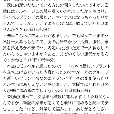
・既に内定いただいている方にお聞きしたいのですが、面
接にはアルページュの服を着ていかれましたか？やはり、
ライバルブランドの服だと、マイナスになっちゃったりす
るんでしょうか。。。？よろしければ、教えていただけま
せんか？？ (20日13時2分)
・先日こちらに内定いただきました。でも悩んでいます‥
私は一人暮らしなので、あのお給料から生活費、服代、家
賃を払えるか不安で‥。内定いただいた方で一人暮らしの
方いらっしゃいますか？あと、月どのくらい服代かかるん
ですかねぇ？ (19日10時44分)
・本当に低レベルと思ったので(・・;)GWは新しいブランド
を立ち上げるといった内容だったのですが、どのグループ
も新しいブランド名なのにアプワイザーそのまま使ったり
とか本当にありえないと感じました。大阪ではどれだけの
人が先に進めるのでしょうかね☆ (1日19時29分)
・3次面接通って、次は筆記試験に進みます！！☆時間ない
んですか…筆記の結果が悪くても最終に進めると聞いて安
心しました！けど、対策して臨みます。ありがとうござい