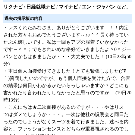
リクナビ
/
日経就職ナビ
/
マイナビ
/
エン・ジャパン
など。
過去の掲示板の内容
・レスくれたみなさま、ありがとうございます！！！内定
された方々もおめでとうございます～♪♪＾＾長く待ってい
たぶん嬉しいです。私は一回もアプの服着ていかなかった
です～＾＾；でもきれいめな格好でいきましたよ＾0＾ジー
パンとかもはきましたが・・・大丈夫でした！ (10日23時50
分)
・本日個人面接受けてきました！とても緊張しました(;´∇
｀)質問したいのですが、もう個人面接を受けた方で、合否
の結果は何日かわかるかたいらっしゃいますか？どこにも
書かれたり言われたりしなかったと思うのですが… (19日20
時13分)
・こんにちは★二次面接があるのですが・・・やはりスー
ツはダメでしょうか・・・。一次は他社の説明会と同日だ
ったのでしょうがなくスーツを着て行きました。述べる内
容と、ファッションセンスとどちらが重要視されるのでし