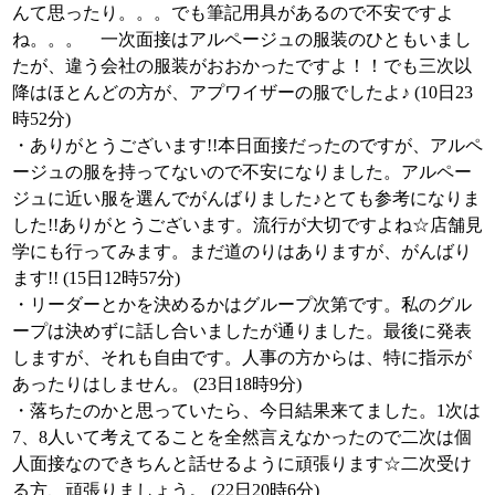
んて思ったり。。。でも筆記用具があるので不安ですよ
ね。。。 一次面接はアルページュの服装のひともいまし
たが、違う会社の服装がおおかったですよ！！でも三次以
降はほとんどの方が、アプワイザーの服でしたよ♪ (10日23
時52分)
・ありがとうございます!!本日面接だったのですが、アルペ
ージュの服を持ってないので不安になりました。アルペー
ジュに近い服を選んでがんばりました♪とても参考になりま
した!!ありがとうございます。流行が大切ですよね☆店舗見
学にも行ってみます。まだ道のりはありますが、がんばり
ます!! (15日12時57分)
・リーダーとかを決めるかはグループ次第です。私のグル
ープは決めずに話し合いましたが通りました。最後に発表
しますが、それも自由です。人事の方からは、特に指示が
あったりはしません。 (23日18時9分)
・落ちたのかと思っていたら、今日結果来てました。1次は
7、8人いて考えてることを全然言えなかったので二次は個
人面接なのできちんと話せるように頑張ります☆二次受け
る方、頑張りましょう。 (22日20時6分)