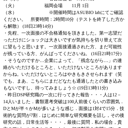
（火） 福岡会場 11月 1日
（水） ※開催時間はASUBIO labにてご確認
ください。 所要時間：2時間10分（テストを終了した方か
ら解散） (18日23時14分)
・先程、一次面接の不合格通知を頂きました。第一志望だ
っただけにショックは大きいですが気持ちを切り替えて次
に望もうと思います。一次面接通過された方、まだ可能性
が残っている方、がんばってくださいね。 (16日21時17分)
・そうなのですか…企業によって、「残念ながら…」の連
絡がいただけるところと、いただけないところがあります
からね。いただけないところはやきもきさせられます（笑
でも、まあ、こちらにまだどなたも通過したとの書き込み
もないですし、待ってみましょう☆ (19日13時11分)
・昨日DSP研究職の一次に行ってきた報告・・・人は12－
14人いました．書類選考突破は100人前後くらいの雰囲気．
DとMが半々かMが多いような感じ．面接は1対4で15分．技
術的な質問が7割．はじめに簡単な研究概要を話し，その後
研究の話，日常生活等・・・，最後に質問．私の場合，貴