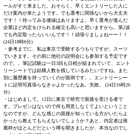
ールがすぐ来ました。おそらく、早くエントリーした人に
だけ案内が来たようです。でも選考に関係ないから大丈夫
です！！待ってみる価値はありますよ。早く選考が進んだ
企業ほど内定をけられる確立も高いと思いますから。第2波
でも内定取ったらいいんです！！頑張りましょねーー！！
(24日18時6分)
・参考までに、私は東京で受験するつもりですが、スーツ
でいきます。その前に他社の説明会にも参加する予定です
ので。。筆記試験は一日3回も日程が組まれていて、エント
リーシートでは結構人数を残しているみたいですね。また
別に履歴書を持っていくのが面倒です。。エントリーシー
トに証明写真張らなきゃよかったなあ。失敗。 (24日16時26
分)
・はじめまして。12日に東京で研究で面接を受ける者で
す。プレゼンはないので何も用意しなくてよいということ
なのですが、どんな感じの面接か知っている方がいたらよ
かったら教えてもらえないでしょうか？あと、内定者は推
薦枠がほとんどだという噂を聞きましたが、本当なのでし