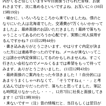
内がくると信じていますw今日面接うけられた皆様、お疲
れさまです。次に進めるといいですよね、お互いに☆ (16日
15時19分)
・確かに、いろいろなところから来ていましたね。僕のと
なりにいた人は北海道でした。交通費が7万くらいかかって
ましたよ。最終面接のお話いただきました！最終で落ちち
ゃうことってあるのだろうか心配です。実際に何人採用す
るんですかね？ (11日22時44分)
・書き込みありがとうごさいます。やはりすぐ内定が決ま
った方には連絡早かったのですね。メールが来ないってこ
とは誰かが内定保留にしてるのかもしれませんね。すごく
行きたい会社なのでメールくるまでは希望をもって待って
みます。ありがとうごさいました。 (11日12時43分)
・最終面接のご案内をたった今頂きました！！自分的には
あまりうまくしゃべれなくて、「そうですねぇ・・」と考
え込んでばかりだったので、落ちたと思ってました。筆記
も時間足りなかったし・・・。12月7日に社長と面接してき
ます！ (27日13時30分)
・来ないですー（泣）昔の情報だと、当日もしくは翌日が