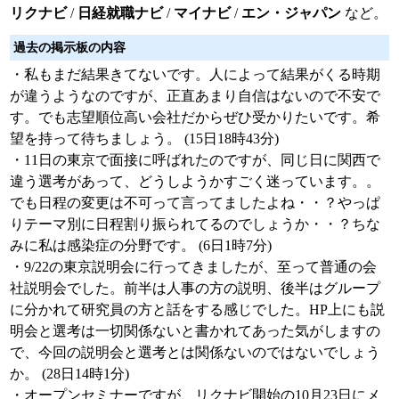
リクナビ
/
日経就職ナビ
/
マイナビ
/
エン・ジャパン
など。
過去の掲示板の内容
・私もまだ結果きてないです。人によって結果がくる時期
が違うようなのですが、正直あまり自信はないので不安で
す。でも志望順位高い会社だからぜひ受かりたいです。希
望を持って待ちましょう。 (15日18時43分)
・11日の東京で面接に呼ばれたのですが、同じ日に関西で
違う選考があって、どうしようかすごく迷っています。。
でも日程の変更は不可って言ってましたよね・・？やっぱ
りテーマ別に日程割り振られてるのでしょうか・・？ちな
みに私は感染症の分野です。 (6日1時7分)
・9/22の東京説明会に行ってきましたが、至って普通の会
社説明会でした。前半は人事の方の説明、後半はグループ
に分かれて研究員の方と話をする感じでした。HP上にも説
明会と選考は一切関係ないと書かれてあった気がしますの
で、今回の説明会と選考とは関係ないのではないでしょう
か。 (28日14時1分)
・オープンセミナーですが、リクナビ開始の10月23日にメ