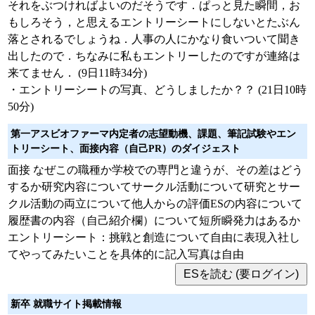
それをぶつければよいのだそうです．ぱっと見た瞬間，お
もしろそう，と思えるエントリーシートにしないとたぶん
落とされるでしょうね．人事の人にかなり食いついて聞き
出したので．ちなみに私もエントリーしたのですが連絡は
来てません． (9日11時34分)
・エントリーシートの写真、どうしましたか？？ (21日10時
50分)
第一アスビオファーマ内定者の志望動機、課題、筆記試験やエン
トリーシート、面接内容（自己PR）のダイジェスト
面接 なぜこの職種か学校での専門と違うが、その差はどう
するか研究内容についてサークル活動について研究とサー
クル活動の両立について他人からの評価ESの内容について
履歴書の内容（自己紹介欄）について短所瞬発力はあるか
エントリーシート：挑戦と創造について自由に表現入社し
てやってみたいことを具体的に記入写真は自由
新卒 就職サイト掲載情報