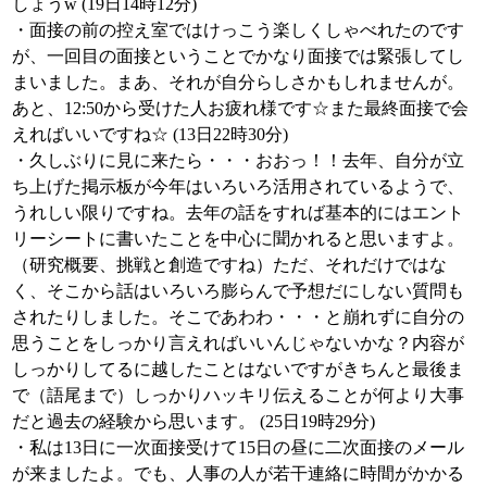
しょうw (19日14時12分)
・面接の前の控え室ではけっこう楽しくしゃべれたのです
が、一回目の面接ということでかなり面接では緊張してし
まいました。まあ、それが自分らしさかもしれませんが。
あと、12:50から受けた人お疲れ様です☆また最終面接で会
えればいいですね☆ (13日22時30分)
・久しぶりに見に来たら・・・おおっ！！去年、自分が立
ち上げた掲示板が今年はいろいろ活用されているようで、
うれしい限りですね。去年の話をすれば基本的にはエント
リーシートに書いたことを中心に聞かれると思いますよ。
（研究概要、挑戦と創造ですね）ただ、それだけではな
く、そこから話はいろいろ膨らんで予想だにしない質問も
されたりしました。そこであわわ・・・と崩れずに自分の
思うことをしっかり言えればいいんじゃないかな？内容が
しっかりしてるに越したことはないですがきちんと最後ま
で（語尾まで）しっかりハッキリ伝えることが何より大事
だと過去の経験から思います。 (25日19時29分)
・私は13日に一次面接受けて15日の昼に二次面接のメール
が来ましたよ。でも、人事の人が若干連絡に時間がかかる