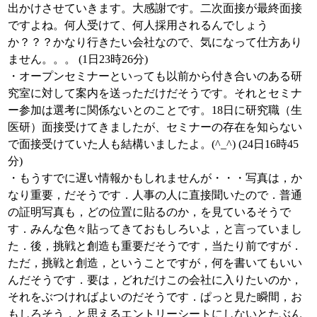
出かけさせていきます。大感謝です。二次面接が最終面接
ですよね。何人受けて、何人採用されるんでしょう
か？？？かなり行きたい会社なので、気になって仕方あり
ません。。。 (1日23時26分)
・オープンセミナーといっても以前から付き合いのある研
究室に対して案内を送っただけだそうです。それとセミナ
ー参加は選考に関係ないとのことです。18日に研究職（生
医研）面接受けてきましたが、セミナーの存在を知らない
で面接受けていた人も結構いましたよ。(^_^) (24日16時45
分)
・もうすでに遅い情報かもしれませんが・・・写真は，か
なり重要，だそうです．人事の人に直接聞いたので．普通
の証明写真も，どの位置に貼るのか，を見ているそうで
す．みんな色々貼ってきておもしろいよ，と言っていまし
た．後，挑戦と創造も重要だそうです，当たり前ですが．
ただ，挑戦と創造，ということですが，何を書いてもいい
んだそうです．要は，どれだけこの会社に入りたいのか，
それをぶつければよいのだそうです．ぱっと見た瞬間，お
もしろそう，と思えるエントリーシートにしないとたぶん