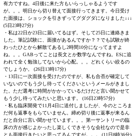
有力ですね。4日後に来た方もいらっしゃるようです
が。。。明日から切り替えて面接行ってきます。今日受け
た面接は、ショックを引きずってグダグダになりました↓↓↓
(5日23時27分)
・私は22日か23日に届いてるはず。そして25日に連絡きま
した。筆記試験に、面接があるんですか？？でも試験が終
わったひとから解散てあるし2時間10分になってますよ
ね。。。GABってことは長文とか数学なんですね。ESに追
われて全く勉強してないから心配。。。どれくらい絞るの
でしょうか。 (26日13時17分)
・13日に一次面接を受けたのですが、私も合否が確定して
いないのでもう少し待ってくださいというメールがきまし
た。ただ選考に時間がかかっているだけだと言い聞かせて
もう少し待ってみたいと思います。 (16日23時57分)
・私も臨床開発で11月4日に送付しましたが、今のところま
だ何も返事をもらていません。締め切り後に返事が来るん
だと自分に言い聞かせています。。。第一サントリーの臨
床の方が感じよかったし楽しくできそうな会社なので是非
とも面接行きたいと思ってるんですが。。。 (11日8時36分)