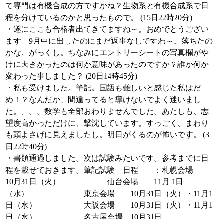
て専門は有機合成の方ですかね？生物系と有機合成系で日
程を分けているのかと思ったもので。 (15日22時20分)
・遂にここも合格者出てきてますね～。おめでとうござい
ます。9月中に出したのにまだ返事なしですわ～。落ちたの
かな。がっくし。ちなみにエントリーシートの写真欄がや
けに大きかったのは何か意味があったのですか？誰か何か
変わった事しました？ (20日14時45分)
・私も受けました。筆記。国語も難しいと感じた私はだ
め！？なんだか、間違ってると導けないでよく迷いまし
た。。。。数学も全部おわりませんでした。あたしも、志
望度高かっただけに、撃沈しています。すっごく、まわり
も頭よさげに見えましたし。明日がくるのが怖いです。 (3
日22時40分)
・書類通過しました。次は試験みたいです。参考までに日
程を載せておきます。筆記試験 日程 ：札幌会場
10月31日（火） 仙台会場 11月 1日
（水） 東京会場 10月31日（火）・11月1
日（水） 大阪会場 10月31日（火）・11月1
日（水） 名古屋会場 10月31日