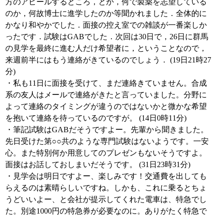
方のアピールするところ，とか，何で製薬を志望している
のか，何故博士に進学したのか等聞かれました．全体的に
かなり和やかでした．面接の控え室での雑談が一番楽しか
ったです．試験はGABでした．次回は30日で，26日に群馬
の見学を最終に進む人だけ希望者に，ということなので，
来週前半にはもう連絡がきているのでしょう． (19日21時27
分)
・私も11日に面接を受けて、まだ連絡きていません。合成
系の友人はメールで連絡がきたと言っていました。分野に
よって連絡のタイミングが違うのではないかと微かな希望
を抱いて連絡を待っているのですが。 (14日0時11分)
・筆記試験はGABだそうですよー。先輩から聞きました。
先日受けた第○○共のような専門試験はないようです。一安
心。また特別何か用意してのプレゼンもないそうですよ。
面接はお話しておしまいだそうです。 (31日23時31分)
・見学会は明日ですよー、楽しみです！交通費を出しても
らえるのは素晴らしいですね。しかも、これに乗るとちょ
うどいいよー、と会社が提示してくれた電車は、特急でし
た。別途1000円の特急券が必要なのに。ありがたく特急で