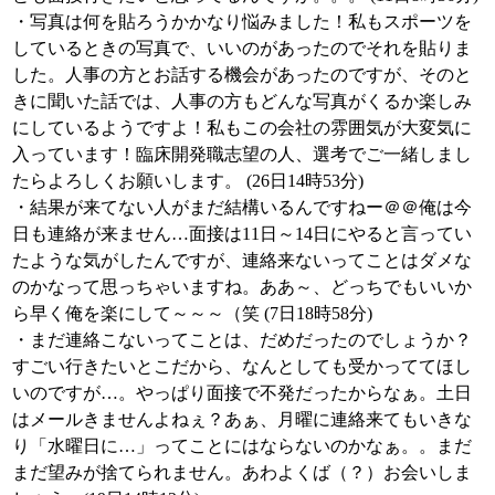
・写真は何を貼ろうかかなり悩みました！私もスポーツを
しているときの写真で、いいのがあったのでそれを貼りま
した。人事の方とお話する機会があったのですが、そのと
きに聞いた話では、人事の方もどんな写真がくるか楽しみ
にしているようですよ！私もこの会社の雰囲気が大変気に
入っています！臨床開発職志望の人、選考でご一緒しまし
たらよろしくお願いします。 (26日14時53分)
・結果が来てない人がまだ結構いるんですねー＠＠俺は今
日も連絡が来ません…面接は11日～14日にやると言ってい
たような気がしたんですが、連絡来ないってことはダメな
のかなって思っちゃいますね。ああ～、どっちでもいいか
ら早く俺を楽にして～～～（笑 (7日18時58分)
・まだ連絡こないってことは、だめだったのでしょうか？
すごい行きたいとこだから、なんとしても受かっててほし
いのですが…。やっぱり面接で不発だったからなぁ。土日
はメールきませんよねぇ？あぁ、月曜に連絡来てもいきな
り「水曜日に…」ってことにはならないのかなぁ。。まだ
まだ望みが捨てられません。あわよくば（？）お会いしま