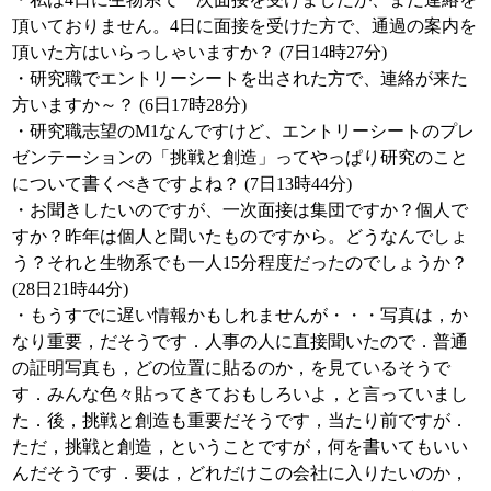
頂いておりません。4日に面接を受けた方で、通過の案内を
頂いた方はいらっしゃいますか？ (7日14時27分)
・研究職でエントリーシートを出された方で、連絡が来た
方いますか～？ (6日17時28分)
・研究職志望のM1なんですけど、エントリーシートのプレ
ゼンテーションの「挑戦と創造」ってやっぱり研究のこと
について書くべきですよね？ (7日13時44分)
・お聞きしたいのですが、一次面接は集団ですか？個人で
すか？昨年は個人と聞いたものですから。どうなんでしょ
う？それと生物系でも一人15分程度だったのでしょうか？
(28日21時44分)
・もうすでに遅い情報かもしれませんが・・・写真は，か
なり重要，だそうです．人事の人に直接聞いたので．普通
の証明写真も，どの位置に貼るのか，を見ているそうで
す．みんな色々貼ってきておもしろいよ，と言っていまし
た．後，挑戦と創造も重要だそうです，当たり前ですが．
ただ，挑戦と創造，ということですが，何を書いてもいい
んだそうです．要は，どれだけこの会社に入りたいのか，