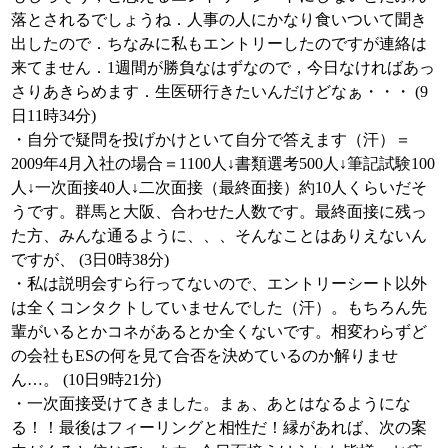
落とされるでしょうね．人事の人にかなり食いついて聞き
出したので．ちなみに私もエントリーしたのですが連絡は
来てません．1週間が勝負なはずなので，今日なければあっ
さりあきらめます．生医研行きたいんだけどなぁ・・・ (9
日11時34分)
・自分で疑問を投げかけといて自分で答えます（汗）＝
2009年4月入社の場合＝1100人↓書類選考500人↓筆記試験100
人↓一次面接40人↓二次面接（最終面接）約10人くらいだそ
うです。群馬と大阪、合わせた人数です。最終面接に残っ
た方、みんな通るように、、、そんなことはありえないん
ですが、 (3日0時38分)
・私は説明会すら行ってないので、エントリーシート以外
は全くコンタクトしていませんでした（汗）。もちろん先
輩がいるとかコネがあるとか全くないです。相変わらずど
の会社もESの何を見て合否を決めているのか解りませ
ん…。 (10日9時21分)
・一次面接受けてきました。まぁ、あとはなるようにな
る！！最後はフィーリングと相性だ！縁があれば、次の案