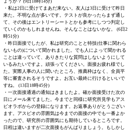
ょうか？ (9日18時14分)
・私は2日に受けてまあだ来ない。友人は3日に受けて昨日
来た。不明な点が多いです。テストが良かったらまず通し
て、その後はエントリーシートとかも参考にしつつ判定し
ていくのかもしれませんね。そんなことはないかな。 (6日2
時51分)
・昨日面接でしたが、私は研究のことと特技(仕事に関わら
ないもの)について聞かれました。でも人によって聞かれる
ことは違っていて、ありきたりな質問はしないようにして
いるみたいですよ。頑張ってください。面接お疲れ様でし
た。実際人事の人に聞いたところ、推薦枠はなく、全員平
等に審査されるそうですよ。お互い最終に行けるといいで
すね。 (13日18時45分)
・一次面接通過の通知はきましたよ。確か面接受けた次の
日にメール来てました。今までと同様に研究所見学もアス
ビオラボからの登録になります。お返事ありがとうござい
ます。アスビオの雰囲気は今までの面接の中でも一番よか
ったので、研究所の雰囲気にも期待しているところです。
日程は違いますが二次面接もがんばりましょう。もしかし