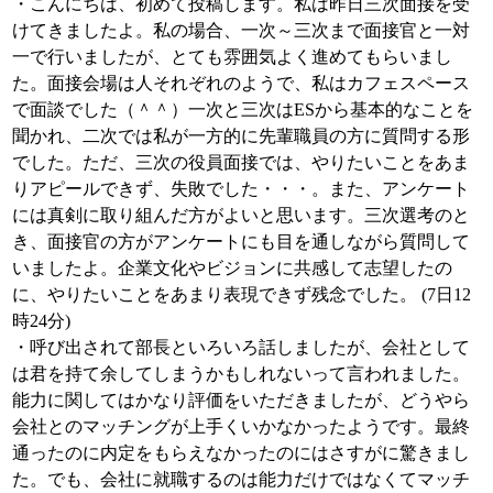
・こんにちは、初めて投稿します。私は昨日三次面接を受
けてきましたよ。私の場合、一次～三次まで面接官と一対
一で行いましたが、とても雰囲気よく進めてもらいまし
た。面接会場は人それぞれのようで、私はカフェスペース
で面談でした（＾＾）一次と三次はESから基本的なことを
聞かれ、二次では私が一方的に先輩職員の方に質問する形
でした。ただ、三次の役員面接では、やりたいことをあま
りアピールできず、失敗でした・・・。また、アンケート
には真剣に取り組んだ方がよいと思います。三次選考のと
き、面接官の方がアンケートにも目を通しながら質問して
いましたよ。企業文化やビジョンに共感して志望したの
に、やりたいことをあまり表現できず残念でした。 (7日12
時24分)
・呼び出されて部長といろいろ話しましたが、会社として
は君を持て余してしまうかもしれないって言われました。
能力に関してはかなり評価をいただきましたが、どうやら
会社とのマッチングが上手くいかなかったようです。最終
通ったのに内定をもらえなかったのにはさすがに驚きまし
た。でも、会社に就職するのは能力だけではなくてマッチ