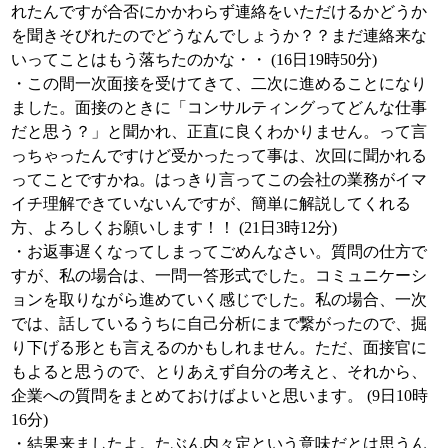
れたんですが合否にかかわらず連絡をいただけるかどうか
を聞きそびれたのでどうなんでしょうか？？まだ連絡来な
いってことはもう落ちたのかな・・ (16日19時50分)
・この間一次面接を受けてきて、二次に進めることになり
ました。面接のときに「コンサルティングってどんな仕事
だと思う？」と聞かれ、正直に良くわかりません。って言
っちゃったんですけど受かったって事は、次回に聞かれる
ってことですかね。はっきり言ってこの会社の業務がイマ
イチ理解できていないんですが、簡単に解説してくれる
方、よろしくお願いします！！ (21日3時12分)
・お返事遅くなってしまってごめんなさい。質問の仕方で
すが、私の場合は、一問一答形式でした。コミュニケーシ
ョンを取りながら進めていく感じでした。私の場合、一次
では、話しているうちに自己分析にまで繋がったので、掘
り下げる形とも言えるのかもしれません。ただ、面接官に
もよると思うので、とりあえず自分の考えと、それから、
企業への質問をまとめておけばよいと思います。 (9日10時
16分)
・結果来ましたよ。たぶん内々定という意味だとは思うん