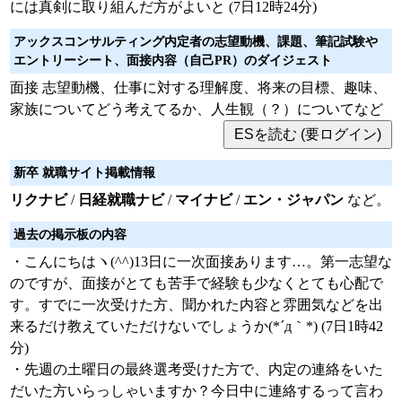
には真剣に取り組んだ方がよいと (7日12時24分)
アックスコンサルティング内定者の志望動機、課題、筆記試験や
エントリーシート、面接内容（自己PR）のダイジェスト
面接 志望動機、仕事に対する理解度、将来の目標、趣味、
家族についてどう考えてるか、人生観（？）についてなど
新卒 就職サイト掲載情報
リクナビ
/
日経就職ナビ
/
マイナビ
/
エン・ジャパン
など。
過去の掲示板の内容
・こんにちはヽ(^^)13日に一次面接あります…。第一志望な
のですが、面接がとても苦手で経験も少なくとても心配で
す。すでに一次受けた方、聞かれた内容と雰囲気などを出
来るだけ教えていただけないでしょうか(*´д｀*) (7日1時42
分)
・先週の土曜日の最終選考受けた方で、内定の連絡をいた
だいた方いらっしゃいますか？今日中に連絡するって言わ