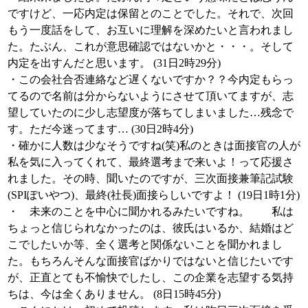
ですけど、一応内定は保留とのことでした。それで、次回
もう一度話をして、お互いに理解を深めたいと言われまし
た。たぶん、これが意思確認ではないかと・・・。そして
内定を出すんだと思います。 (31日2時29分)
・この会社合否連絡など遅くないですか？？今内定もらっ
てるので名前は分からないようにさせて頂いてますが、志
望していたのに少し志望度が落ちてしまいました…残念で
す。ただ今迷ってます… (30日2時4分)
・確かに人数は少なそうですね(笑)私のときは面接官の人が
私を気に入ってくれて、最終選考まで来いよ！って応援さ
れました。その時、聞いたのですが、三次面接兼筆記試験
(SPIぽいやつ)、最終(社長)面接らしいですよ！ (19日1時1分)
・ 未来のことを中心に聞かれるみたいですね。 私は
ちょっと信じられなかったのは、彼氏はいるか、結婚はど
こでしたいか等、全く選考と関係ないことを聞かれまし
た。もちろんそんな面接官ばかりではないと信じたいです
が、正直とても不愉快でしたし、この企業を志望する気持
ちは、今は全くありません。 (8日15時45分)