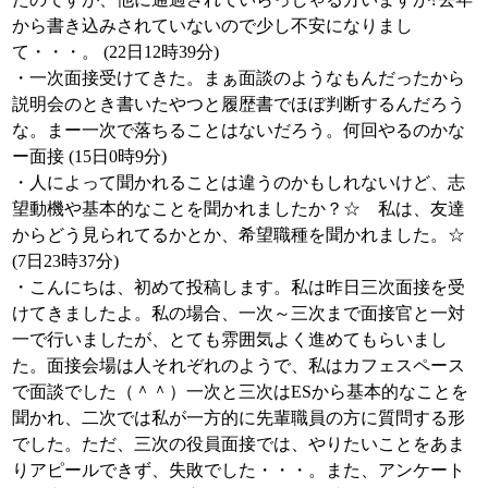
から書き込みされていないので少し不安になりまし
て・・・。 (22日12時39分)
・一次面接受けてきた。まぁ面談のようなもんだったから
説明会のとき書いたやつと履歴書でほぼ判断するんだろう
な。まー一次で落ちることはないだろう。何回やるのかな
ー面接 (15日0時9分)
・人によって聞かれることは違うのかもしれないけど、志
望動機や基本的なことを聞かれましたか？☆ 私は、友達
からどう見られてるかとか、希望職種を聞かれました。☆
(7日23時37分)
・こんにちは、初めて投稿します。私は昨日三次面接を受
けてきましたよ。私の場合、一次～三次まで面接官と一対
一で行いましたが、とても雰囲気よく進めてもらいまし
た。面接会場は人それぞれのようで、私はカフェスペース
で面談でした（＾＾）一次と三次はESから基本的なことを
聞かれ、二次では私が一方的に先輩職員の方に質問する形
でした。ただ、三次の役員面接では、やりたいことをあま
りアピールできず、失敗でした・・・。また、アンケート