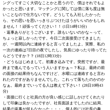
ングってすごく大切なことかと思うので、僕はそれでもよ
かったと思います。マッチングに関しては僕に落ち度は無
いことなので仕方ないです。どうしても入社したかった
ら、その思いを思いっきりぶつけたほうがいいのかもしれ
ません！！頑張ってください！！ (1日14時13分)
・返事ありがとうございます。誰もいないのかな～って、
ちょっと寂しかったです。今日二次面接受けてきました
が、一週間以内に連絡すると言ってましたよ。実際、私の
一次の連絡は7日目の夜でしたし。気長にゆったり待ってた
らどうですか？？ (18日12時33分)
・どうもはじめまして。初書き込みです。突然ですが、最
終まで進んでるっていう人いますかぁ～？私は、最終の前
の面接の結果待ちなんですけど、水曜には連絡すると言わ
れたのですがありませんでした。これって落ちたのかのか
なぁ。最終までいってる人は教えて下さい！ (28日10時43
分)
・面接に行くと社員の方が良い感じに話しかけてくれたり
して印象は良かったですが、社長面談までしたのに結局、
結果の返事が何もなかった・・・。個人的には社長の趣