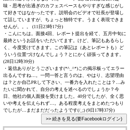
味・思考が出過ぎのカフェスペースもやりすぎな感じがし
て好きではなかったです。説明会のビデオで社長が登場し
て話していますが、ちょっと独特です。うまく表現できま
せんが。。。 (11日23時17分)
・こんにちは。面接4回、レポート提出を経て、五月中旬に
最終というお話をいただいてます。けど、筆記もあるらし
く、今度受けてきます。この筆記は（あとレポートも）ど
ういう位置づけなんでしょう？とにかく頑張ってきます。
(28日12時39分)
・返信ありがとうございます(*^_^*)この掲示板ってエラー
出るんですね…。一問一答と言うのは、やはり、志望理由
は？とか自己PRして下さい、一番力を入れたことは？…み
たいに聞かれて、自分の考えを述べるのでしょうか？今
日、他社の個人面接を受けました。40分でしたが、全く思
いや考えを伝えられず…。ある程度考えをまとめたつもり
でしたが…まだまだだったようです(/_;) (9日17時37分)