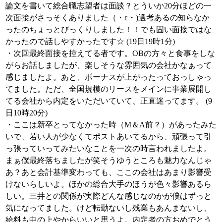
論文を書いて総合職志望者は面談？とういか20分ほどの一
次面接がさっそくありました（・ε・)選考あるの知らなか
ったのちょっとびっくりしました！！でも固い面接ではな
かったので話しやすかったです☆ (19日19時1分)
・次回最終面接を控えてる者です。OBの方々と食事をしな
がらお話しましたが、楽しそうな雰囲気の会社かなぁって
感じましたよ。あと、ボーナスが上がったっておっしゃっ
てました。ただ、全国規模のリースをメインに事業展開し
てる会社から内定をいただいていて、正直迷ってます。 (9
日10時20分)
・ここは新卒とってなかった時（M＆A前？）があったみた
いで、若い人が少なくてポストあいてるから、頑張って引
っ張っていってみたいなことを一次の時言われましたよ。
まぁ僕最終落ちましたが笑そうゆうところも魅力なんじゃ
あ？あと会計基準変わっても、ここの会社はあまり影響受
けないらしいよ。ほかの総合大手のほうが色々影響あるら
しい。三井との関係が実際どんな感じなのかが僕はずっと
気になってました。けど転勤ないし残業もあんまないし、
給料も中の上やからいいと思うよ。内定者の方おめでとう