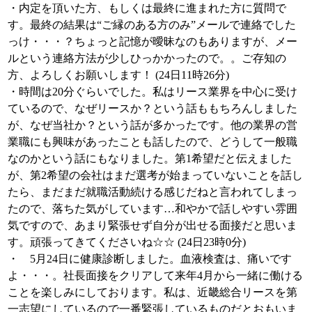
・内定を頂いた方、もしくは最終に進まれた方に質問で
す。最終の結果は“ご縁のある方のみ”メールで連絡でした
っけ・・・？ちょっと記憶が曖昧なのもありますが、メー
ルという連絡方法が少しひっかかったので。。ご存知の
方、よろしくお願いします！ (24日11時26分)
・時間は20分ぐらいでした。私はリース業界を中心に受け
ているので、なぜリースか？という話ももちろんしました
が、なぜ当社か？という話が多かったです。他の業界の営
業職にも興味があったことも話したので、どうして一般職
なのかという話にもなりました。第1希望だと伝えました
が、第2希望の会社はまだ選考が始まっていないことを話し
たら、まだまだ就職活動続ける感じだねと言われてしまっ
たので、落ちた気がしています…和やかで話しやすい雰囲
気ですので、あまり緊張せず自分が出せる面接だと思いま
す。頑張ってきてくださいね☆☆ (24日23時0分)
・ 5月24日に健康診断しました。血液検査は、痛いです
よ・・・。社長面接をクリアして来年4月から一緒に働ける
ことを楽しみにしております。私は、近畿総合リースを第
一志望にしているので一番緊張しているものだとおもいま