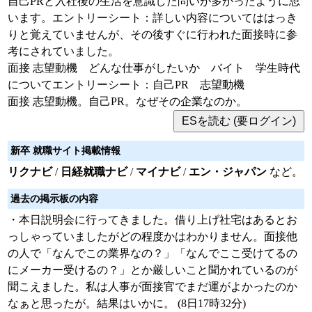
自己PRと入社後の生活を意識した問いが多かったように思
います。エントリーシート：詳しい内容についてははっき
りと覚えていませんが、その後すぐに行われた面接時に参
考にされていました。
面接 志望動機 どんな仕事がしたいか バイト 学生時代
についてエントリーシート：自己PR 志望動機
面接 志望動機。自己PR。なぜその企業なのか。
新卒 就職サイト掲載情報
リクナビ
/
日経就職ナビ
/
マイナビ
/
エン・ジャパン
など。
過去の掲示板の内容
・本日説明会に行ってきました。借り上げ社宅はあるとお
っしゃっていましたがどの程度かはわかりません。面接他
の人で「なんでこの業界なの？」「なんでここ受けてるの
にメーカー受けるの？」とか厳しいこと聞かれているのが
聞こえました。私は人事が面接官でまだ運がよかったのか
なぁと思ったが。結果はいかに。 (8日17時32分)