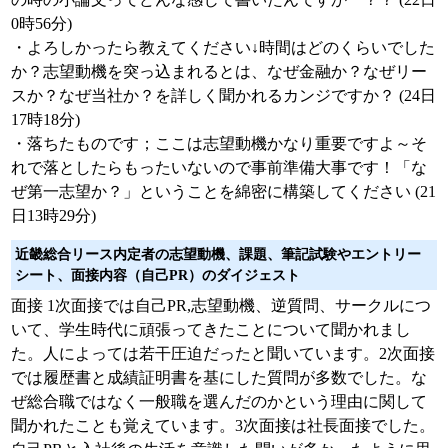
0時56分)
・よろしかったら教えてください↓時間はどのくらいでした
か？志望動機を突っ込まれるとは、なぜ金融か？なぜリー
スか？なぜ当社か？を詳しく聞かれるカンジですか？ (24日
17時18分)
・落ちたものです；ここは志望動機かなり重要ですよ～そ
れで落としたらもったいないので事前準備大事です！「な
ぜ第一志望か？」ということを綿密に構築してください (21
日13時29分)
近畿総合リース内定者の志望動機、課題、筆記試験やエントリー
シート、面接内容（自己PR）のダイジェスト
面接 1次面接では自己PR,志望動機、逆質問、サークルにつ
いて、学生時代に頑張ってきたことについて聞かれまし
た。人によっては若干圧迫だったと聞いています。2次面接
では履歴書と成績証明書を基にした質問が多数でした。な
ぜ総合職ではなく一般職を選んだのかという理由に関して
聞かれたことも覚えています。3次面接は社長面接でした。