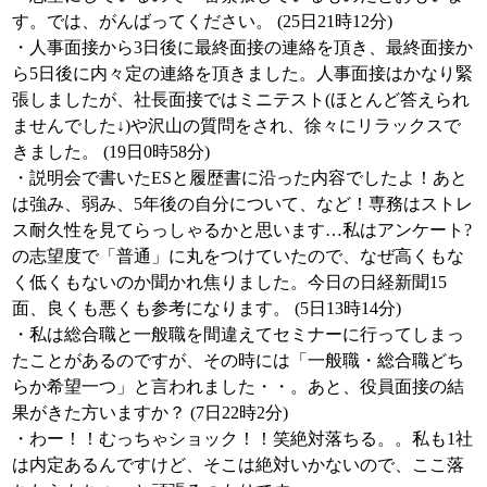
す。では、がんばってください。 (25日21時12分)
・人事面接から3日後に最終面接の連絡を頂き、最終面接か
ら5日後に内々定の連絡を頂きました。人事面接はかなり緊
張しましたが、社長面接ではミニテスト(ほとんど答えられ
ませんでした↓)や沢山の質問をされ、徐々にリラックスで
きました。 (19日0時58分)
・説明会で書いたESと履歴書に沿った内容でしたよ！あと
は強み、弱み、5年後の自分について、など！専務はストレ
ス耐久性を見てらっしゃるかと思います…私はアンケート?
の志望度で「普通」に丸をつけていたので、なぜ高くもな
く低くもないのか聞かれ焦りました。今日の日経新聞15
面、良くも悪くも参考になります。 (5日13時14分)
・私は総合職と一般職を間違えてセミナーに行ってしまっ
たことがあるのですが、その時には「一般職・総合職どち
らか希望一つ」と言われました・・。あと、役員面接の結
果がきた方いますか？ (7日22時2分)
・わー！！むっちゃショック！！笑絶対落ちる。。私も1社
は内定あるんですけど、そこは絶対いかないので、ここ落