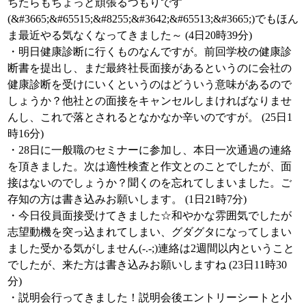
ちたらもちょっと頑張るつもりです
(&#3665;&#65515;&#8255;&#3642;&#65513;&#3665;)でもほん
ま最近やる気なくなってきました～ (4日20時39分)
・明日健康診断に行くものなんですが。前回学校の健康診
断書を提出し、まだ最終社長面接があるというのに会社の
健康診断を受けにいくというのはどういう意味があるので
しょうか？他社との面接をキャンセルしまければなりませ
んし、これで落とされるとなかなか辛いのですが。 (25日1
時16分)
・28日に一般職のセミナーに参加し、本日一次通過の連絡
を頂きました。次は適性検査と作文とのことでしたが、面
接はないのでしょうか？聞くのを忘れてしまいました。ご
存知の方は書き込みお願いします。 (1日21時7分)
・今日役員面接受けてきました☆和やかな雰囲気でしたが
志望動機を突っ込まれてしまい、グダグタになってしまい
ました受かる気がしません(-.-;)連絡は2週間以内ということ
でしたが、来た方は書き込みお願いしますね (23日11時30
分)
・説明会行ってきました！説明会後エントリーシートと小