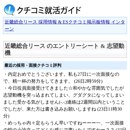
近畿総合リース 採用情報 & ESクチコミ掲示板情報 インタ
ーン
近畿総合リース のエントリーシート & 志望動
機
最近の採用・面接クチコミ評判
・内定おめでとうございます。私も27日に一次面接なの
で、精一杯の努力をしてきます。 (26日2時59分)
・今日役員面接受けてきました☆和やかな雰囲気でしたが
志望動機を突っ込まれてしまい、グダグタになってしまい
ました受かる気がしません(-.-;)連絡は2週間以内ということ
でしたが、来た方は書き込みお願いしますね (23日11時30
分)
・めっちゃ内々定もらうん早いですねーーー一、一次面接
の時の小論文ってどんな感じで書いたんですかー？？ (22日