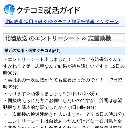
北陸放送 採用情報 & ESクチコミ掲示板情報 インターン
北陸放送 のエントリーシート & 志望動機
最近の採用・面接クチコミ評判
・エントリーシート出しました！！いつごろ結果出るんで
すかね？？第一志望なんで結果が待ち遠しいです☆ (19日16
時30分)
・実はあの一次面接がとても重要だったのです！！ (7日23
時39分)
・うけます☆頑張りましょう!! (17日17時38分)
・面接終えられた方にお伺いしたいのですが、質問は志望
動機など基本的な事でしたか？ (4日14時34分)
・一次面接の通過連絡きた人いますかー？？ (9日10時31分)
・エントリーシートは自信あったんだけどなー石川県と全
く関係なかったことしか考えられないです。部外者は撃沈