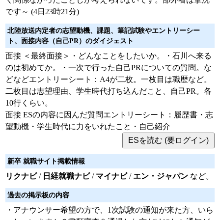
です～ (4日23時21分)
北陸放送内定者の志望動機、課題、筆記試験やエントリーシー
ト、面接内容（自己PR）のダイジェスト
面接 ＜最終面接＞・どんなことをしたいか。・石川へ来る
のは初めてか。・一次で行った自己PRについての質問。な
どなどエントリーシート：A4が二枚。一枚目は職歴など。
二枚目は志望理由、学生時代打ち込んだこと、自己PR。各
10行くらい。
面接 ESの内容に因んだ質問エントリーシート：履歴書・志
望動機・学生時代に力をいれたこと・自己紹介
新卒 就職サイト掲載情報
リクナビ
/
日経就職ナビ
/
マイナビ
/
エン・ジャパン
など。
過去の掲示板の内容
・アナウンサー希望の方で、1次試験の通知が来た方、いら