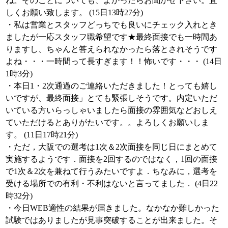
ね。そのことについても、よかったらお聞かせ下さい。宜
しくお願い致します。 (15日13時27分)
・私は営業とスタッフどっちでも良いにチェック入れとき
ましたが一応スタッフ職希望です★最終面接でも一時間あ
りますし、ちゃんと答えられなかったら落とされそうです
よね・・・一時間って長すぎます！！怖いです・・・ (14日
1時3分)
・本日1・2次通過のご連絡いただきました！とっても嬉し
いですが、最終面接」とても緊張しそうです。内定いただ
いている方いらっしゃいましたら面接の雰囲気などおしえ
ていただけるとありがたいです。。よろしくお願いしま
す。 (11日17時21分)
・ただ，大阪での選考は1次＆2次面接を同じ日にまとめて
実施するようです．面接を2回するのではなく，1回の面接
で1次＆2次を兼ねて行うみたいですよ．ちなみに，選考を
受ける場所での有利・不利はないと言ってました． (4日22
時32分)
・今日WEB適性の結果が届きました。なかなか難しかった
試験ではありましたが見事突破することが出来ました。そ