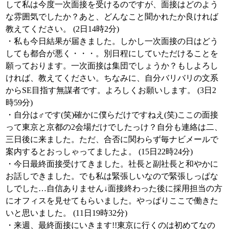
して私は今度一次面接を受けるのですが、面接はどのよう
な雰囲気でしたか？あと、どんなこと聞かれたか良ければ
教えてください。 (2日14時2分)
・私も今日結果が届きました。しかし一次面接の日はどう
しても都合が悪く・・・。別日程にしていただけることを
願っております。一次面接は集団でしょうか？もしよろし
ければ、教えてください。ちなみに、自分バリバリの文系
からSE目指す無謀者です。よろしくお願いします。 (3日2
時59分)
・自分は♂です(笑)確かに僕らだけですねえ(笑)ここの面接
って東京と京都の2会場だけでしたっけ？自分も連絡は二、
三日後に来ました。ただ、合否に関わらず毎ナビメールで
案内するとおっしゃってましたよ。 (15日22時24分)
・今日最終面接受けてきました。社長と副社長と和やかに
お話しできました。でも私は緊張しいなので緊張しっぱな
しでした…自信ありません↓面接終わった後に採用担当の方
にオフィスを見せてもらいました。やっぱりここで働きた
いと思いました。 (11日19時32分)
・来週、最終面接にいきます!!東京に行くのは初めてなの