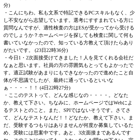
分)
・こんにちわ。私も文系で特記できるPCスキルもなく、少
し不安ながら志望しています。選考にすすまれている方に
質問なんですが、適性検査の方はESが受かってから受ける
のでしょうか？ホームページを探しても検査に関して何も
書いていなかったので、知っている方教えて頂けたらあり
がたいです。 (23日22時36分)
・今日1・2次面接受けてきました！人を見てくれる会社だ
なぁと思います。社員の方の雰囲気もとってもよかったで
す。適正試験があまりにもできなかったので進めたこと自
体が不思議でしたが、最終に通っているといいな
ぁ・・・・！！ (4日22時27分)
・ここのテストって、どんな感じなの・・・・。どなた
か、教えて下さい。ちなみに、ホームページではWebによ
るテストとのこと。また、SPIではないそうです。さてさ
て、どんなテストなんだ！！どなたか、教えて下さい。ま
だ、受験するつもりはありませんが何度か募集しているた
め、受験には思案中です。あと、3次面接まであるんです