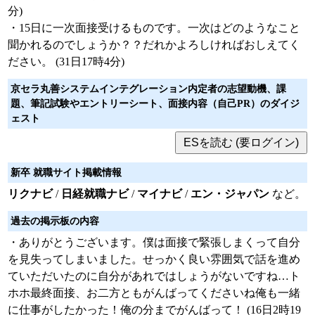
分)
・15日に一次面接受けるものです。一次はどのようなこと
聞かれるのでしょうか？？だれかよろしければおしえてく
ださい。 (31日17時4分)
京セラ丸善システムインテグレーション内定者の志望動機、課
題、筆記試験やエントリーシート、面接内容（自己PR）のダイジ
ェスト
新卒 就職サイト掲載情報
リクナビ
/
日経就職ナビ
/
マイナビ
/
エン・ジャパン
など。
過去の掲示板の内容
・ありがとうございます。僕は面接で緊張しまくって自分
を見失ってしまいました。せっかく良い雰囲気で話を進め
ていただいたのに自分があれではしょうがないですね…ト
ホホ最終面接、お二方ともがんばってくださいね俺も一緒
に仕事がしたかった！俺の分までがんばって！ (16日2時19