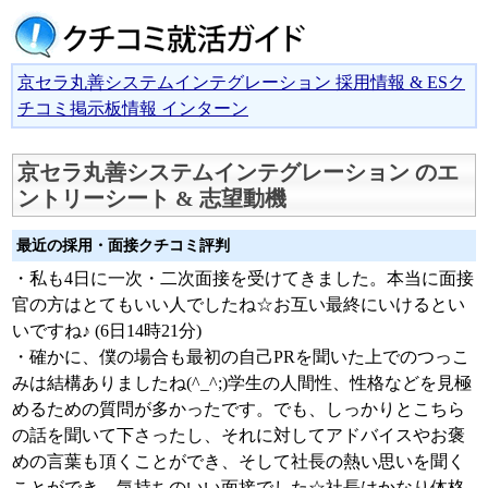
京セラ丸善システムインテグレーション 採用情報 & ESク
チコミ掲示板情報 インターン
京セラ丸善システムインテグレーション のエ
ントリーシート & 志望動機
最近の採用・面接クチコミ評判
・私も4日に一次・二次面接を受けてきました。本当に面接
官の方はとてもいい人でしたね☆お互い最終にいけるとい
いですね♪ (6日14時21分)
・確かに、僕の場合も最初の自己PRを聞いた上でのつっこ
みは結構ありましたね(^_^;)学生の人間性、性格などを見極
めるための質問が多かったです。でも、しっかりとこちら
の話を聞いて下さったし、それに対してアドバイスやお褒
めの言葉も頂くことができ、そして社長の熱い思いを聞く
ことができ、気持ちのいい面接でした☆社長はかなり体格