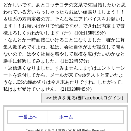
どかしいです。あとコッテコテの文系でSE目指したいと思
われている方いらっしゃったらお互い頑張りましょう！！
＆理系の方内定者の方、そんな私にアドバイスをお願いし
ます！！お願いばかりで恐縮ですが、できれば内定まで皆
様よろしくおねがいします（汗） (10日15時19分)
・なんとか一時面接にいけることになりました。確かに募
集人数多めですよね。私は、会社自体がまだ設立して間も
ないので、はやく社員を増やして規模を広げたいのかなと
勝手に解釈してみました。 (1日22時57分)
・返信遅くなりました。すみません…まずはエントリーシ
ートを送付してから、メールが来てwebテストと聞いたよ
うな…ESの締め切りは今月末あたりですね。したがって、
私はまだ受けていません。 (21日20時45分)
一番上へ
ホーム
Copyright © くちコミ就職ガイド All Rights Reserved.