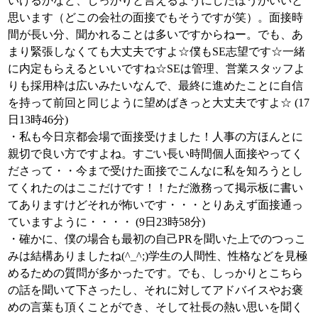
いけるかなど、しっかりと言えるようにしたほうがいいと
思います（どこの会社の面接でもそうですが笑）。面接時
間が長い分、聞かれることは多いですからねー。でも、あ
まり緊張しなくても大丈夫ですよ☆僕もSE志望です☆一緒
に内定もらえるといいですね☆SEは管理、営業スタッフよ
りも採用枠は広いみたいなんで、最終に進めたことに自信
を持って前回と同じように望めばきっと大丈夫ですよ☆ (17
日13時46分)
・私も今日京都会場で面接受けました！人事の方ほんとに
親切で良い方ですよね。すごい長い時間個人面接やってく
ださって・・今まで受けた面接でこんなに私を知ろうとし
てくれたのはここだけです！！ただ激務って掲示板に書い
てありますけどそれが怖いです・・・とりあえず面接通っ
ていますように・・・・ (9日23時58分)
・確かに、僕の場合も最初の自己PRを聞いた上でのつっこ
みは結構ありましたね(^_^;)学生の人間性、性格などを見極
めるための質問が多かったです。でも、しっかりとこちら
の話を聞いて下さったし、それに対してアドバイスやお褒
めの言葉も頂くことができ、そして社長の熱い思いを聞く