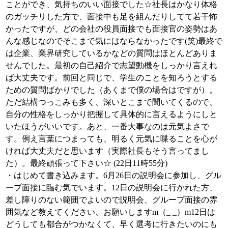
ことができ、気持ちのいい面接でした☆社長はかなり体格
のガッチリした方で、面接中も足を組んだりしてて若干怖
かったですが、どの会社の役員面接でも面接官の姿勢はあ
んな感じなのでそこまで気にはならなかったです(笑)最終で
は企業、業界研究しているかなどの質問はほとんどありま
せんでした。最初の自己紹介で志望動機をしっかり言えれ
ば大丈夫です。前回と同じで、学生のことを知ろうとする
ための質問ばかりでした（あくまで僕の場合はですが）。
ただ結構つっこみも多く、深いとこまで聞いてくるので、
自分の性格をしっかり把握して具体的に言えるようにしと
いたほうがいいです。あと、一番大事なのは元気よさで
す。例え言葉につまっても、明るく元気に喋ることを心が
ければ大丈夫だと思います（実際社長もそう言ってまし
た）。最終頑張って下さい☆ (22日11時55分)
・はじめて書き込みます。6月26日の説明会に参加し、グル
ープ面接に臨む気でいます。12日の説明会に行かれた方、
差し障りのない範囲でよいので説明会、グループ面接の雰
囲気など教えてください、お願いしますm（_ _）m12日は
どうしても都合がつかなくて、早く選考に行きたいのにも