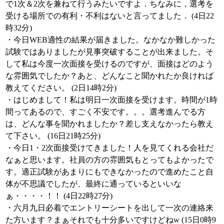
で1次＆2次を兼ねて行うみたいですよ．ちなみに，選考を
受ける場所での有利・不利はないと言ってました． (4日22
時32分)
・今日WEB適性の結果が届きました。なかなか難しかった
試験ではありましたが見事突破することが出来ました。そ
して私は今度一次面接を受けるのですが、面接はどのよう
な雰囲気でしたか？あと、どんなこと聞かれたか良ければ
教えてください。 (2日14時2分)
・はじめまして！私は明日一次面接を受けます。時間が1時
間ってあるので、すごく不安です。。。選考進んでる方
は、どんな事を聞かれましたか？差し支えなかったら教え
て下さい。 (16日21時25分)
・今日1・2次面接受けてきました！人を見てくれる会社だ
なぁと思います。社員の方の雰囲気もとってもよかったで
す。適正試験があまりにもできなかったので進めたこと自
体が不思議でしたが、最終に通っているといいな
ぁ・・・・！！ (4日22時27分)
・六月九日必着でエントリーシートを出して一次の連絡来
た方います？まぁそれでも十分多いですけどねw (15日0時9