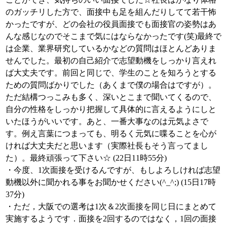
のガッチリした方で、面接中も足を組んだりしてて若干怖
かったですが、どの会社の役員面接でも面接官の姿勢はあ
んな感じなのでそこまで気にはならなかったです(笑)最終で
は企業、業界研究しているかなどの質問はほとんどありま
せんでした。最初の自己紹介で志望動機をしっかり言えれ
ば大丈夫です。前回と同じで、学生のことを知ろうとする
ための質問ばかりでした（あくまで僕の場合はですが）。
ただ結構つっこみも多く、深いとこまで聞いてくるので、
自分の性格をしっかり把握して具体的に言えるようにしと
いたほうがいいです。あと、一番大事なのは元気よさで
す。例え言葉につまっても、明るく元気に喋ることを心が
ければ大丈夫だと思います（実際社長もそう言ってまし
た）。最終頑張って下さい☆ (22日11時55分)
・今度、1次面接を受けるんですが、もしよろしければ志望
動機以外に聞かれる事をお聞かせください(^_^;) (15日17時
37分)
・ただ，大阪での選考は1次＆2次面接を同じ日にまとめて
実施するようです．面接を2回するのではなく，1回の面接