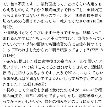
で、色々不安です…。最終面接って、どのくらい内定をも
らえるものなんですか？最終面接まで行っても、全員内定
もらえる訳ではないと思うので‥。あと、無事面接を乗り
切るための心構えとかあったら、教えてください!!! (18日8
時7分)
・情報ありがとうございます^^そうですかぁ。結構つっこ
まれるんですねf^^;ちょっと不安ですけど、自信をもってい
きたいです！以前の面接でも面接官の方に自信を持つよう
にって言われましたからね^^明日頑張ってきます!! (22日18
時13分)
・確かES提出した後に適性検査の案内がメールで届いたと
思います。ESで絞りこんでるかは分かりませんが、適性試
験では足切りもあるようです。文系でPCスキルなくてもや
る気があれば問題ないですよ☆わたしも文系ですが内定頂
きました！ (25日15時9分)
・初めまして☆自分も京都で受けたのですが、40～45分程
度の面接で、非常に和やかですよ☆しかし、志望動機や入
ってから何がしたいか、自分の強みをどのように活かして