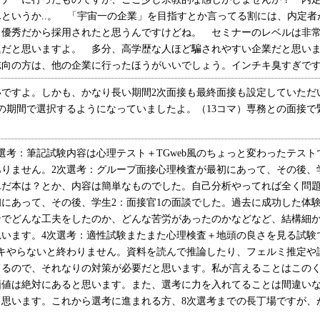
というか..。 「宇宙一の企業」を目指すとか言ってる割には、内定
、優秀だから採用されたと思うんですけどね。 セミナーのレベルは非
題だと思いますよ。 多分、高学歴な人ほど騙されやすい企業だと思い
向の方は、他の企業に行ったほうがいいでしょう。インチキ臭すぎですよ。 
いですよ。しかも、かなり長い期間2次面接も最終面接も設定していただ
6日の期間で選択するようになっていましたよ。（13コマ）専務との面接
考：筆記試験内容は心理テスト＋TGweb風のちょっと変わったテスト
りません。2次選考：グループ面接心理検査が最初にあって、その後、学
んだ本は？とか、内容は簡単なものでした。自己分析やってれば全く問題
にあって、その後、学生2：面接官1の面談でした。過去に成功した体
ンでどんな工夫をしたのか、どんな苦労があったのかなどなど、結構細
思います。4次選考：適性試験またまた心理検査＋地頭の良さを見る試験
パキやらないと終わりません。資料を読んで推論したり、フェルミ推定や
てるので、それなりの対策が必要だと思います。私が言えることはこの
価値は絶対にあると思います。また、選考に力を入れてることは間違い
思います。これから選考に進まれる方、8次選考までの長丁場ですが、がん