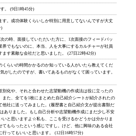
 (9日1時45分)
す。成功体験くらいしか特別に用意してないんですが大丈
)
1次の時、面接していただいた方に、1次面接のフィードバッ
業界でもないのに、本当、人を大事にするカルチャーが社員
す素敵な会社だと思いました。 (27日22時42分)
くらいの時間かかるのか知っている人がいたら教えてくだ
た気がしたのですが、書いてあるものがなくて困っています。
別化や、それと合わせた志望動機の作成法は役に立ったの
。また、全てを1枚にまとめた自己紹介シートが紹介されたの
て他社に送ってみました。(履歴書と自己紹介文が提出書類だ
穫はありました。もし自己分析や志望動機作成にまだ少し不安
いいと思いますよ☆私も、ここを受けるかどうかは分かりま
せてもらったという感じですし。けど、他に興味のある会社
ってもいいと思います。 (12日16時57分)