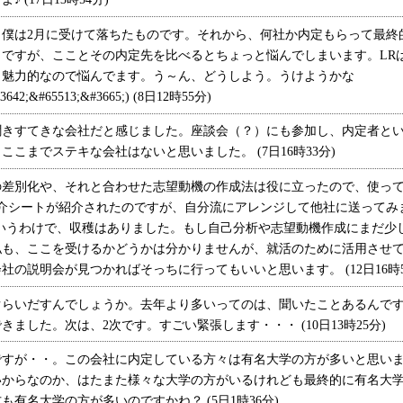
僕は2月に受けて落ちたものです。それから、何社か内定もらって最終
ですが、こことその内定先を比べるとちょっと悩んでしまいます。LR
り魅力的なので悩んでます。う～ん、どうしよう。うけようかな
#3642;&#65513;&#3665;) (8日12時55分)
きすてきな会社だと感じました。座談会（？）にも参加し、内定者とい
こまでステキな会社はないと思いました。 (7日16時33分)
差別化や、それと合わせた志望動機の作成法は役に立ったので、使って
介シートが紹介されたのですが、自分流にアレンジして他社に送ってみ
いうわけで、収穫はありました。もし自己分析や志望動機作成にまだ少
私も、ここを受けるかどうかは分かりませんが、就活のために活用させ
の説明会が見つかればそっちに行ってもいいと思います。 (12日16時5
らいだすんでしょうか。去年より多いってのは、聞いたことあるんです
ました。次は、2次です。すごい緊張します・・・ (10日13時25分)
すが・・。この会社に内定している方々は有名大学の方が多いと思いま
いからなのか、はたまた様々な大学の方がいるけれども最終的に有名大
有名大学の方が多いのですかね？ (5日1時36分)