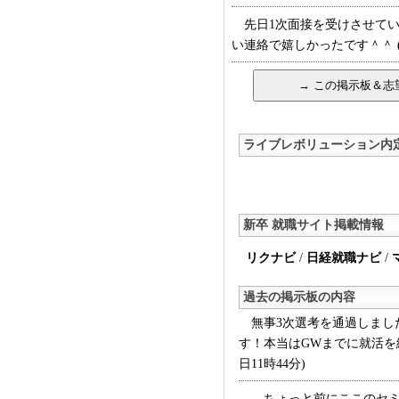
先日1次面接を受けさせてい
い連絡で嬉しかったです＾＾ (9
ライブレボリューション内
新卒 就職サイト掲載情報
リクナビ
/
日経就職ナビ
/
過去の掲示板の内容
無事3次選考を通過しました
す！本当はGWまでに就活を
日11時44分)
ちょっと前にここのセミナ