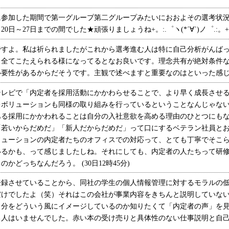
参加した期間で第一グループ第二グループみたいにおおよその選考状況
～27日までの間でした★頑張りましょうね+。:.゜ヽ(*´∀`)ノ゜.:。+ (
すよ。私は祈られましたがこれから選考進む人は特に自己分析がんばっ
と全てこたえられる様になってるとなお良いです。理念共有が絶対条件
要性があるからだそうです。主観で述べますと重要なのはといった感じですね
レビで「内定者を採用活動にかかわらせることで、より早く成長させる
レボリューションも同様の取り組みを行っているということなんじゃな
ある採用にかかわれることは自分の入社意欲を高める理由のひとつにも
「若いからだめだ」「新人だからだめだ」って口にするベテラン社員と
リューションの内定者たちのオフィスでの対応って、とても丁寧でそこ
いるかも、って感じましたしね。それにしても、内定者の人たちって研
かどっちなんだろう。 (30日12時45分)
録させていることから、同社の学生の個人情報管理に対するモラルの低
だけでしたよ（笑）それはこの会社が事業内容をきちんと説明していな
自分をどういう風にイメージしているのか知りたくて「内定者の声」を
人はいませんでした。赤い本の受け売りと具体性のない仕事説明と自己分析