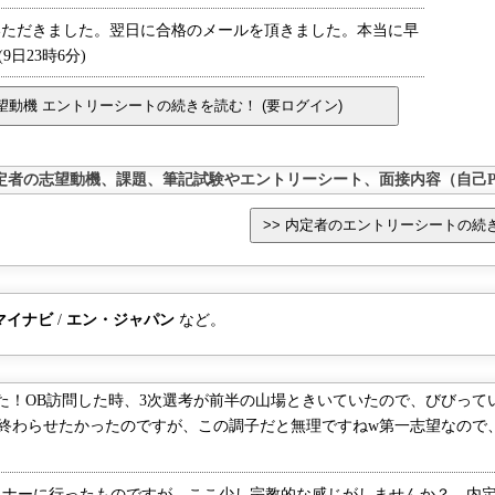
ただきました。翌日に合格のメールを頂きました。本当に早
日23時6分)
定者の志望動機、課題、筆記試験やエントリーシート、面接内容（自己P
マイナビ
/
エン・ジャパン
など。
！OB訪問した時、3次選考が前半の山場ときいていたので、びびって
終わらせたかったのですが、この調子だと無理ですねw第一志望なので、後
ーに行ったものですが、ここ少し宗教的な感じがしませんか？ 内定