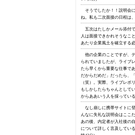
そうでしたか！！説明会に
ね。私も二次面接の日程は、20日
五次はたしかメール添付で
人は面接できかれそうなこ
あたり企業風土を確立する必
他の企業のことですが、テ
られていましたが、ライブ
たら早くから重要な仕事で
だからだめだ」だったら、
（笑）。実際、ライブレボ
もしかしたらちゃんとして
からああいう人を採っているの
なし崩しに携帯サイトに登
んなに失礼な説明会はここ
あの後、内定者が入社後の
について詳しく言及している