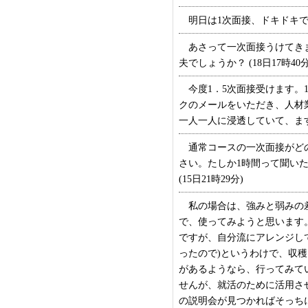
明日は1次面接、ドキドキです。
あさって一次面接うけてきま
夫でしょうか？ (18日17時40分
今度1．5次面接受けます。
クのメールをいただき、人材
一人一人に浸透していて、ますま
通常コースの一次面接がどの
さい。たしか1時間って聞い
(15日21時29分)
私の場合は、強みと弱みの差
で、使ってみようと思います
ですが、自分流にアレンジし
ったので)というわけで、収
があるようなら、行ってみて
せんが、就活のために活用さ
の説明会が見つかればそっちに行