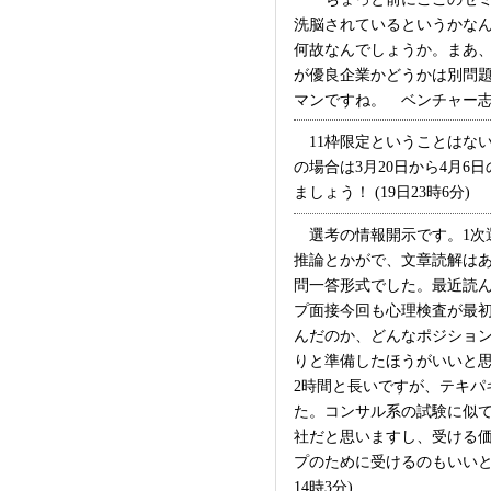
洗脳されているというかなん
何故なんでしょうか。まあ
が優良企業かどうかは別問
マンですね。 ベンチャー志
11枠限定ということはな
の場合は3月20日から4月
ましょう！ (19日23時6分)
選考の情報開示です。1次選
推論とかがで、文章読解はあ
問一答形式でした。最近読
プ面接今回も心理検査が最初
んだのか、どんなポジショ
りと準備したほうがいいと
2時間と長いですが、テキ
た。コンサル系の試験に似
社だと思いますし、受ける
プのために受けるのもいいと
14時3分)