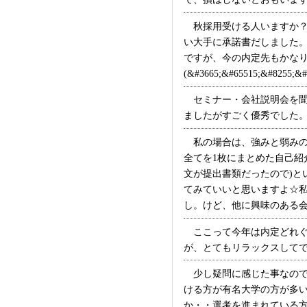
秋採用受ける人いますか？
い大手に承諾書だしました。
ですが、今の内定先もかな
(&#3665;&#65515;&#8255;&
セミナー・会社説明会を聞
ましたがすごく優秀でした。こ
私の場合は、強みと弱みの
全てを1枚にまとめた自己紹
文が提出書類だったので)と
てみていいと思いますよ☆
し。けど、他に興味のある会社
ここって今年は内定どれぐ
が、とてもリラックスしてでき
少し疑問に感じた事なので
ける方が有名大学の方が多
か・・選考を進まれている方も