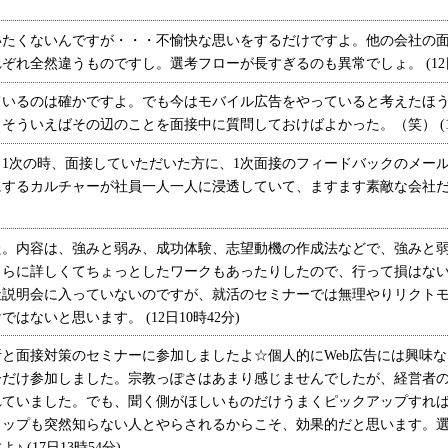
たくないんですが・・・不愉快な思いをするだけですよ。他の会社の面
れ全然違うものですし。選考フローが長すぎるのも異常でしょ。 (12日
いるのは確かですよ。でも今はモバイル広告をやっていると考えたほう
ういえばその辺のことを面接中に質問しておけばよかった。（笑） (17
1次の時、面接していただいた方に、1次面接のフィードバックのメー
するカルチャーが社員一人一人に浸透していて、ますます素敵な会社だと思い
。内容は、強みと弱み、成功体験、志望動機の作成法などで、強みと弱
さらに詳しくてちょっとしたワークもあったりしたので、行って損はな
社説明会に入っていないのですが、就活のセミナーでは無理やりリクト
ないと思います。 (12日10時42分)
と面接対策のセミナーに参加しましたよ☆個人的にWeb広告には興味な
ーだけ参加しました。宗教っぽさはあまり感じませんでしたが、経営者
れていました。でも、聞く側がほしいものだけうまくピックアップすれ
ョップも突然知らない人とやらされるからこそ、効果的だと思います。
(17日13時54分)