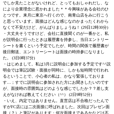
でしか見たことがないけれど、とってもおしゃれだし、な
により企業理念に惹かれました＊＊今興味がある会社のひ
とつです。来月に東京へ行くので、南青山店をみに行こう
と思っています。面接はどんな感じなのかまったくわから
なくて不安だけど、がんばりましょうね！ (29日12時30分)
・大丈夫そうですけど、会社に直接聞くのが一番かと。私
が説明会に行ったときは履歴書を持参し、当日エントリー
シートを書くという予定でしたが、時間の関係で履歴書が
後日郵送、エントリーシートは面接の時持参になりまし
た。 (3日0時37分)
・はじめまして。私は3月に説明会に参加する予定です^^説
明会では筆記試験・面接が同時に、しかも短時間で行われ
るということで、小心者の私は、かなり緊張しておりま
す…；すでに説明会に参加された方にお聞きしたいのです
が、面接時の雰囲気はどのような感じでしたか？？差し支
えがなければ教えてください（^^） (2日9時52分)
・いえ、内定ではありません。直営店は不合格だったんで
すがFC店には二次面接に呼ばれました。次回はプレゼン面
接（？）と筆記があります；何次面接まであるかなどは不