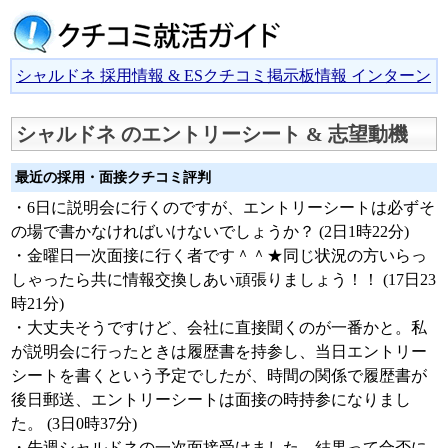
シャルドネ 採用情報 & ESクチコミ掲示板情報 インターン
シャルドネ のエントリーシート & 志望動機
最近の採用・面接クチコミ評判
・6日に説明会に行くのですが、エントリーシートは必ずそ
の場で書かなければいけないでしょうか？ (2日1時22分)
・金曜日一次面接に行く者です＾＾★同じ状況の方いらっ
しゃったら共に情報交換しあい頑張りましょう！！ (17日23
時21分)
・大丈夫そうですけど、会社に直接聞くのが一番かと。私
が説明会に行ったときは履歴書を持参し、当日エントリー
シートを書くという予定でしたが、時間の関係で履歴書が
後日郵送、エントリーシートは面接の時持参になりまし
た。 (3日0時37分)
・先週シャルドネの一次面接受けました。結果って合否に