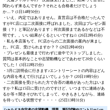
関わらず来るんですか？それとも合格者だけでしょう
か…？ (1日14時50分)
・いえ、内定ではありません。直営店は不合格だったんで
すがFC店には二次面接に呼ばれました。次回はプレゼン面
接（？）と筆記があります；何次面接まであるかなどは不
明です。。いい結果がくるといいですね☆ (26日2時45分)
・私も本店落ちて、FC店からの二次面接の案内が来まし
た。FC店、受けられますか？？ (26日2時40分)
・プレゼンも最後まで行わずに途中でストップしました。
質問は基本的なことや志望動機などであわせて20分くらい
でした！ (3日22時25分)
・3月に説明会に行きます♪エントリーシートの内容はどん
な内容を考えて行けばよいでしょうか？ (20日19時5分)
・二次面接を受けられた方で合否の連絡があった方はいま
すか？私は15日に受けたのですけど、いつまでに連絡があ
るか等々聞きそびれてしまって。やきもきしながら、連絡
を待っている状態です・・・・ (25日13時31分)
シャルドネ内定者の志望動機、課題、筆記試験やエントリーシー