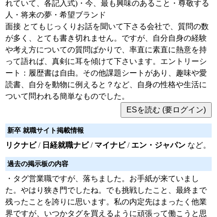
れていて、各記入式)・今、最も興味のあること・尊敬する
人・将来の夢・希望ブランド
面接 とてもじっくりお話を聞いて下さる会社で、質問の数
が多く、とても書き切れません。ですが、自分自身の経験
や考え方についての質問ばかりで、率直に素直に熱意を持
って語れば、真剣に耳を傾けて下さいます。エントリーシ
ート：履歴書は自由。その他課題シートがあり、趣味や愛
読書、自分を動物に例えると？など、自身の性格や生活に
ついて問われる簡単なものでした。
新卒 就職サイト掲載情報
リクナビ
/
日経就職ナビ
/
マイナビ
/
エン・ジャパン
など。
過去の掲示板の内容
・タグ営業職ですが、落ちました。お手紙が来ていまし
た。やはり狭き門でしたね。でも挑戦したこと、最終まで
残ったことを誇りに思います。私の内定先はまったく他業
界ですが、いつかタグを買えるように頑張って働こうと思