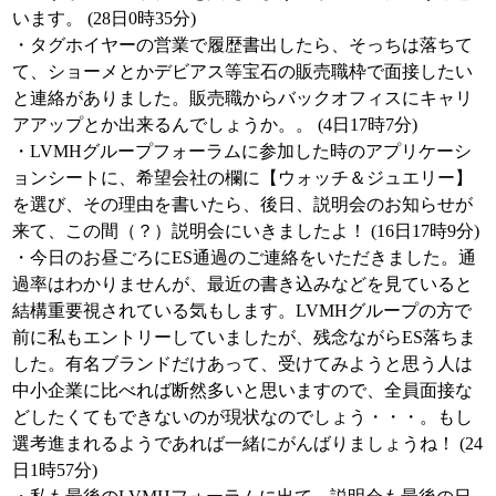
います。 (28日0時35分)
・タグホイヤーの営業で履歴書出したら、そっちは落ちて
て、ショーメとかデビアス等宝石の販売職枠で面接したい
と連絡がありました。販売職からバックオフィスにキャリ
アアップとか出来るんでしょうか。。 (4日17時7分)
・LVMHグループフォーラムに参加した時のアプリケーシ
ョンシートに、希望会社の欄に【ウォッチ＆ジュエリー】
を選び、その理由を書いたら、後日、説明会のお知らせが
来て、この間（？）説明会にいきましたよ！ (16日17時9分)
・今日のお昼ごろにES通過のご連絡をいただきました。通
過率はわかりませんが、最近の書き込みなどを見ていると
結構重要視されている気もします。LVMHグループの方で
前に私もエントリーしていましたが、残念ながらES落ちま
した。有名ブランドだけあって、受けてみようと思う人は
中小企業に比べれば断然多いと思いますので、全員面接な
どしたくてもできないのが現状なのでしょう・・・。もし
選考進まれるようであれば一緒にがんばりましょうね！ (24
日1時57分)