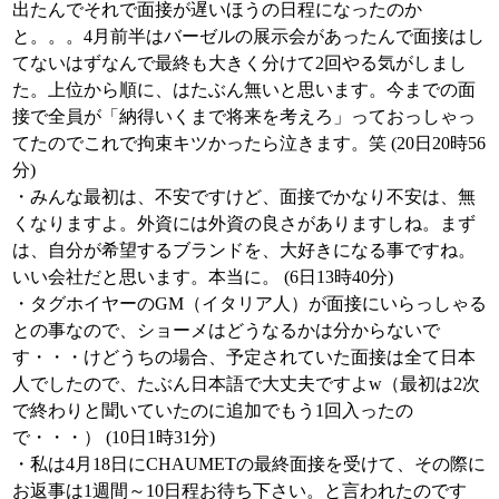
出たんでそれで面接が遅いほうの日程になったのか
と。。。4月前半はバーゼルの展示会があったんで面接はし
てないはずなんで最終も大きく分けて2回やる気がしまし
た。上位から順に、はたぶん無いと思います。今までの面
接で全員が「納得いくまで将来を考えろ」っておっしゃっ
てたのでこれで拘束キツかったら泣きます。笑 (20日20時56
分)
・みんな最初は、不安ですけど、面接でかなり不安は、無
くなりますよ。外資には外資の良さがありますしね。まず
は、自分が希望するブランドを、大好きになる事ですね。
いい会社だと思います。本当に。 (6日13時40分)
・タグホイヤーのGM（イタリア人）が面接にいらっしゃる
との事なので、ショーメはどうなるかは分からないで
す・・・けどうちの場合、予定されていた面接は全て日本
人でしたので、たぶん日本語で大丈夫ですよw（最初は2次
で終わりと聞いていたのに追加でもう1回入ったの
で・・・） (10日1時31分)
・私は4月18日にCHAUMETの最終面接を受けて、その際に
お返事は1週間～10日程お待ち下さい。と言われたのです