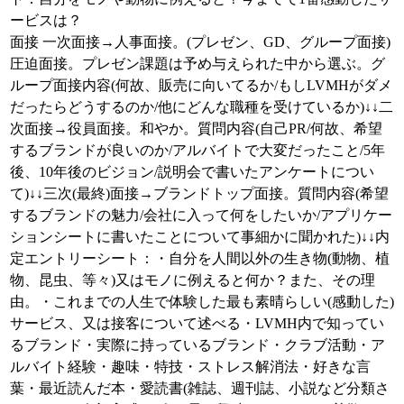
ービスは？
面接 一次面接→人事面接。(プレゼン、GD、グループ面接)
圧迫面接。プレゼン課題は予め与えられた中から選ぶ。グ
ループ面接内容(何故、販売に向いてるか/もしLVMHがダメ
だったらどうするのか/他にどんな職種を受けているか)↓↓二
次面接→役員面接。和やか。質問内容(自己PR/何故、希望
するブランドが良いのか/アルバイトで大変だったこと/5年
後、10年後のビジョン/説明会で書いたアンケートについ
て)↓↓三次(最終)面接→ブランドトップ面接。質問内容(希望
するブランドの魅力/会社に入って何をしたいか/アプリケー
ションシートに書いたことについて事細かに聞かれた)↓↓内
定エントリーシート：・自分を人間以外の生き物(動物、植
物、昆虫、等々)又はモノに例えると何か？また、その理
由。・これまでの人生で体験した最も素晴らしい(感動した)
サービス、又は接客について述べる・LVMH内で知ってい
るブランド・実際に持っているブランド・クラブ活動・ア
ルバイト経験・趣味・特技・ストレス解消法・好きな言
葉・最近読んだ本・愛読書(雑誌、週刊誌、小説など分類さ