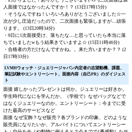
人面接ではなかったんですか！？ (13日17時15分)
・そうなんですね！いろいろありがとうございました☆一
次が少し圧迫だったので、二次面接も緊張しますが…頑張
ります。 (13日20時34分)
・9日に1次面接受け、落ちたな…と思っていたら本当に落
ちていましたwもう結果きていますよ☆ (15日11時46分)
・合格者の方だけなんですかね。。来た方いますか？？ (2
日17時33分)
LVMHウォッチ・ジュエリージャパン内定者の志望動機、課題、
筆記試験やエントリーシート、面接内容（自己PR）のダイジェス
ト
面接 嬉しかったプレゼントは何か。ジュエリーは好きか。
学生時代になにを学んだか。（学校で）なぜバッグなどで
はなくジュエリーなのか。エントリーシート：今までに受
けた最高のサービスなど
面接 なぜ宝飾？なぜ販売？各ブランドの印象、どのような
販売員になりたいか、アルバイトについてエントリーシー
ト：自分をモノや動物に例えると？今までで1番感動したサ