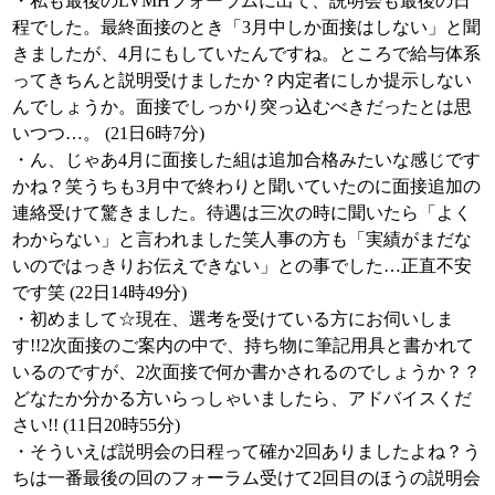
・私も最後のLVMHフォーラムに出て、説明会も最後の日
程でした。最終面接のとき「3月中しか面接はしない」と聞
きましたが、4月にもしていたんですね。ところで給与体系
ってきちんと説明受けましたか？内定者にしか提示しない
んでしょうか。面接でしっかり突っ込むべきだったとは思
いつつ…。 (21日6時7分)
・ん、じゃあ4月に面接した組は追加合格みたいな感じです
かね？笑うちも3月中で終わりと聞いていたのに面接追加の
連絡受けて驚きました。待遇は三次の時に聞いたら「よく
わからない」と言われました笑人事の方も「実績がまだな
いのではっきりお伝えできない」との事でした…正直不安
です笑 (22日14時49分)
・初めまして☆現在、選考を受けている方にお伺いしま
す!!2次面接のご案内の中で、持ち物に筆記用具と書かれて
いるのですが、2次面接で何か書かされるのでしょうか？？
どなたか分かる方いらっしゃいましたら、アドバイスくだ
さい!! (11日20時55分)
・そういえば説明会の日程って確か2回ありましたよね？う
ちは一番最後の回のフォーラム受けて2回目のほうの説明会