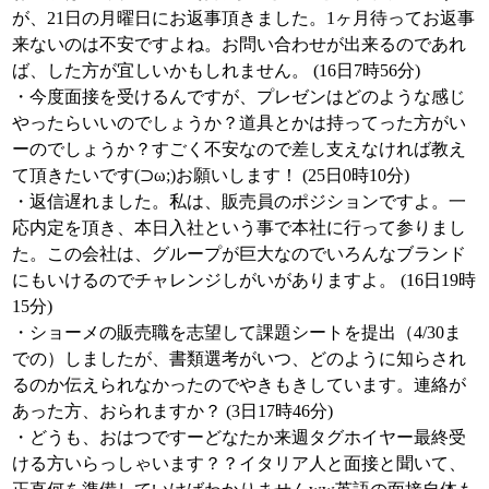
が、21日の月曜日にお返事頂きました。1ヶ月待ってお返事
来ないのは不安ですよね。お問い合わせが出来るのであれ
ば、した方が宜しいかもしれません。 (16日7時56分)
・今度面接を受けるんですが、プレゼンはどのような感じ
やったらいいのでしょうか？道具とかは持ってった方がい
ーのでしょうか？すごく不安なので差し支えなければ教え
て頂きたいです(⊃ω;)お願いします！ (25日0時10分)
・返信遅れました。私は、販売員のポジションですよ。一
応内定を頂き、本日入社という事で本社に行って参りまし
た。この会社は、グループが巨大なのでいろんなブランド
にもいけるのでチャレンジしがいがありますよ。 (16日19時
15分)
・ショーメの販売職を志望して課題シートを提出（4/30ま
での）しましたが、書類選考がいつ、どのように知らされ
るのか伝えられなかったのでやきもきしています。連絡が
あった方、おられますか？ (3日17時46分)
・どうも、おはつですーどなたか来週タグホイヤー最終受
ける方いらっしゃいます？？イタリア人と面接と聞いて、