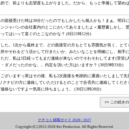
象的で、前よりも志望度も上がりました。だから、もっと準備して望め
の面接受けた時は30分だったのでもしかしたら個人かも！まぁ、明日
エンジャパンの会社案内のとこにかいてありましたよ＜履歴書しかし、
てはいって直ぐのとこなのかな？ (8日21時12分)
した。1次から最終まで、どの面接官の方もとても雰囲気が良く、とて
短所やそれをどう活かして行きたいか、みたいなことを明確にし、相手
ただ、私は3日経ってもまだ連絡が来ないのでそわそわしてます(苦笑)
ダメだったのかな。。内定を頂いた方はいますか？ (30日9時33分)
ございますっ実はその後、私も2次面接を奇跡的に通過いたしまして先
にリクナビの方に連絡していただけるとのことで合否共に連絡してくださ
絡ないですよー気長に待ちましょう。 (30日12時28分)
クチコミ就職ガイド 2028 / 2027
Copyright (C) 2012-2026 Kei Production. All Rights Reserved.