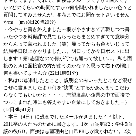
ドキしてます。それで、面接はグループですか!?個人です
か!?どのくらいの時間ですか??何を聞かれましたか??色々と
質問してすみませんが、参考までにお聞かせ下さいません
かm(_ _)m (8日20時20分)
・今やっと書き終えました～欄が小さすぎて苦戦しつつ書
いたやつを就職課で見てもらったらまとめすぎてて意味分
からんって言われました（笑）帰ってからも色々いじって
結局半日以上かかりました…。明日ってか今日ポストに出
します！第1志望なので何が何でも通って欲しい…。私も面
接のときに面接官の方が使うのかな？と思って右下の欄は
何も書いてません☆ (22日1時51分)
・私はOG訪問したとこと、説明会のみいったとこなど混ぜ
こぜに書きましたよ♪♪何を”訪問”とするかあんまりこだわ
らなくてもいいかと・・・。志望度高い企業の中で面接で
つっこまれた時にも答えやすい企業にしておきました＝）
(12日8時41分)
・本日（4日）に残念でしたメールがきました＾＾以下、
2011卒の人たちのために書きます。1次→面接官2：学生5面
談の後GD。面接は志望理由と自己PRしか聞かれない。2次