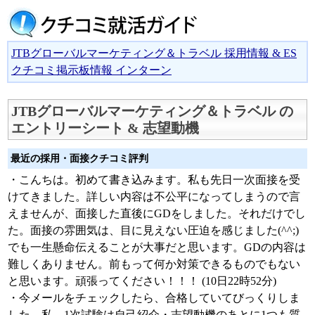
JTBグローバルマーケティング＆トラベル 採用情報 & ES
クチコミ掲示板情報 インターン
JTBグローバルマーケティング＆トラベル の
エントリーシート & 志望動機
最近の採用・面接クチコミ評判
・こんちは。初めて書き込みます。私も先日一次面接を受
けてきました。詳しい内容は不公平になってしまうので言
えませんが、面接した直後にGDをしました。それだけでし
た。面接の雰囲気は、目に見えない圧迫を感じました(^^;)
でも一生懸命伝えることが大事だと思います。GDの内容は
難しくありません。前もって何か対策できるものでもない
と思います。頑張ってください！！！ (10日22時52分)
・今メールをチェックしたら、合格していてびっくりしま
した。私、1次試験は自己紹介・志望動機のあとに1つも質