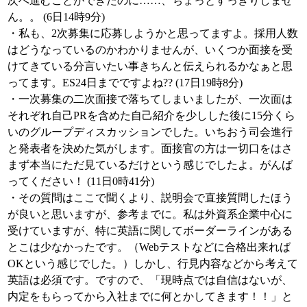
次へ進むことができたのに……、ちょっとすっきりしませ
ん。。 (6日14時9分)
・私も、2次募集に応募しようかと思ってますよ。採用人数
はどうなっているのかわかりませんが、いくつか面接を受
けてきている分言いたい事きちんと伝えられるかなぁと思
ってます。ES24日までですよね?? (17日19時8分)
・一次募集の二次面接で落ちてしまいましたが、一次面は
それぞれ自己PRを含めた自己紹介を少しした後に15分くら
いのグループディスカッションでした。いちおう司会進行
と発表者を決めた気がします。面接官の方は一切口をはさ
まず本当にただ見ているだけという感じでしたよ。がんば
ってください！ (11日0時41分)
・その質問はここで聞くより、説明会で直接質問したほう
が良いと思いますが、参考までに。私は外資系企業中心に
受けていますが、特に英語に関してボーダーラインがある
とこは少なかったです。（Webテストなどに合格出来れば
OKという感じでした。）しかし、行見内容などから考えて
英語は必須です。ですので、「現時点では自信はないが、
内定をもらってから入社までに何とかしてきます！！」と