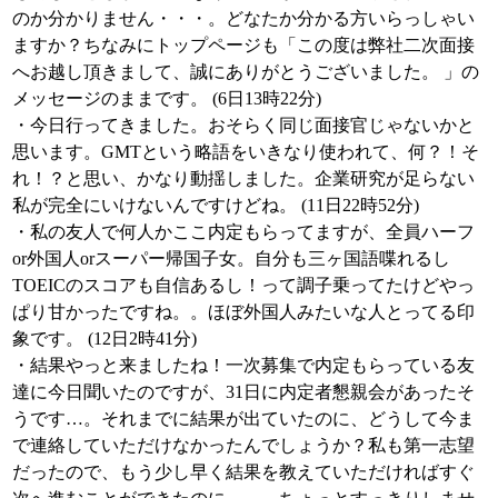
のか分かりません・・・。どなたか分かる方いらっしゃい
ますか？ちなみにトップページも「この度は弊社二次面接
へお越し頂きまして、誠にありがとうございました。 」の
メッセージのままです。 (6日13時22分)
・今日行ってきました。おそらく同じ面接官じゃないかと
思います。GMTという略語をいきなり使われて、何？！そ
れ！？と思い、かなり動揺しました。企業研究が足らない
私が完全にいけないんですけどね。 (11日22時52分)
・私の友人で何人かここ内定もらってますが、全員ハーフ
or外国人orスーパー帰国子女。自分も三ヶ国語喋れるし
TOEICのスコアも自信あるし！って調子乗ってたけどやっ
ぱり甘かったですね。。ほぼ外国人みたいな人とってる印
象です。 (12日2時41分)
・結果やっと来ましたね！一次募集で内定もらっている友
達に今日聞いたのですが、31日に内定者懇親会があったそ
うです…。それまでに結果が出ていたのに、どうして今ま
で連絡していただけなかったんでしょうか？私も第一志望
だったので、もう少し早く結果を教えていただければすぐ