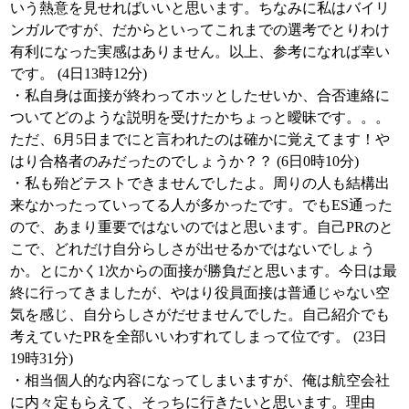
いう熱意を見せればいいと思います。ちなみに私はバイリ
ンガルですが、だからといってこれまでの選考でとりわけ
有利になった実感はありません。以上、参考になれば幸い
です。 (4日13時12分)
・私自身は面接が終わってホッとしたせいか、合否連絡に
ついてどのような説明を受けたかちょっと曖昧です。。。
ただ、6月5日までにと言われたのは確かに覚えてます！や
はり合格者のみだったのでしょうか？？ (6日0時10分)
・私も殆どテストできませんでしたよ。周りの人も結構出
来なかったっていってる人が多かったです。でもES通った
ので、あまり重要ではないのではと思います。自己PRのと
こで、どれだけ自分らしさが出せるかではないでしょう
か。とにかく1次からの面接が勝負だと思います。今日は最
終に行ってきましたが、やはり役員面接は普通じゃない空
気を感じ、自分らしさがだせませんでした。自己紹介でも
考えていたPRを全部いいわすれてしまって位です。 (23日
19時31分)
・相当個人的な内容になってしまいますが、俺は航空会社
に内々定もらえて、そっちに行きたいと思います。理由