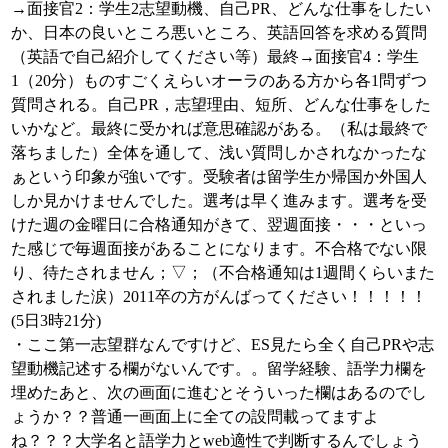
→面接官2：学生2志望動機、自己PR、どんな仕事をしたい
か、日本の良いところ悪いところ、英語回答を求める質問
（英語で自己紹介してください等）最終→面接官4：学生
1（20分）ものすごくえらいオーラのある方から各1問ずつ
質問される。自己PR，志望理由、短所、どんな仕事をした
いかなど。最終に受かれば意思確認がある。（私は最終で
落ちました）全体を通して、浅い質問しかされなかったな
ぁという印象が強いです。受験者は留学生か帰国か外国人
しか見かけませんでした。選考は早く進みます。選考を受
けた週の金曜日に合格通知がきて、翌週面接・・・といっ
た感じで毎週面接があることになります。不合格でない限
り、待たされません；▽；（不合格通知は1週間くらいまた
されました涙）2011卒の方がんばってください！！！！！
(5日3時21分)
・ここ第一志望群なんですけど、ES見たら全く自己PRや志
望動機記述する欄がないんです。。留学経験、語学力欄を
埋めたあと、次の画面に進むとそういった欄はあるのでし
ょうか？？普通一画面上に全ての設問載ってますよ
ね？？？大学名と語学力とweb適性で判断するんでしょう