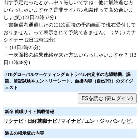
出す予定だったとか…中々厳しいですね！他に最終進む方
いらっしゃいますか？是非ライバル意識作って高め合いま
しょ(笑) (23日23時57分)
・書類選考通過したのに1次面接の予約画面で現在受付して
おりません。って表示されて予約できません( ；∀；) カナ
シイナー (2日12時12分)
・ (13日2時25分)
・一次面接の結果連絡が来た方はいらっしゃいますか？ (12
日11時48分)
JTBグローバルマーケティング＆トラベル内定者の志望動機、課
題、筆記試験やエントリーシート、面接内容（自己PR）のダイジ
ェスト
新卒 就職サイト掲載情報
リクナビ
/
日経就職ナビ
/
マイナビ
/
エン・ジャパン
など。
過去の掲示板の内容