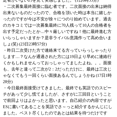
定者がいないのを見て実感しました。 (1日0時55分)
・二次募集最終面接に臨む者です。二次面接の出来は納得
出来ないものだったので、合格を頂いた時は本当に嬉しか
ったのですが今は不安が徐々につのり始めています。過去
のカキコミでは一次募集最終に70人残って10人の合格者を
出す予定だったとか…中々厳しいですね！他に最終進む方
いらっしゃいますか？是非ライバル意識作って高め合いま
しょ(笑) (23日23時57分)
・昨日二次受けた方で連絡来てる方っていらっしゃったり
します…？なんか通過された方には19日より早めに連絡行
くかもしれませんっておっしゃってましたよね。。。面接
も、去年と違って二次が2：2だっただけに、最終は三次じ
ゃなくてもう一回くらい面接あるんでしょうかね (17日1時
28分)
・今日最終面接受けてきました。最終でも英語でのスピー
チがあって少し慌てましたが、さすがに三回目ということ
で前回よりはよかったと思います。自己紹介の内容ですが
ESに書いてあることを英語でさ～っと紹介するかんじにし
ました。ベスト尽くしたのであとは結果を待つだけです