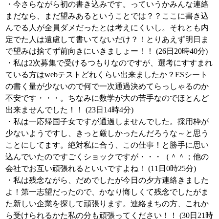
・今さらながら初の書き込みです。っていうかみんな連絡
まだなら、まだ望みあるということでは？？ここに書き込
んでる人が全員ダメだったとは考えにくいし。それとも内
定でた人は遠慮して書いてないだけ？！とりあえず明日ま
で望みは捨てず前向きにいきましょー！！ (26日20時40分)
・私は2次募集で受けるつもりなのですが、選考にすすまれ
ている方はwebテストどれくらい出来ましたか？ESシート
の書く量が少ないので何で一次通過決めてらっしゃるのか
不安です・・・。ちなみに数学が大の苦手なのでほとんど
出来ませんでした！！ (23日14時4分)
・私は一応帰国子女ですが通過しませんでした。採用枠が
少ないようですし、きっと厳しかったんだろうな～と思う
ことにしてます。絶対私に合う、この仕事！と勝手に思い
込んでいたのですごくショックですが・・・（＾＾；他の
会社でお互い頑張れるといいですよね！ (11日0時25分)
・私は残念ながら、だめでしたが今日の夕方連絡きました
よ！第一志望だったので、かなり悔しくて残念でしたがま
た新しい企業を探して頑張ります。連絡まちの方、これか
ら受けられるかた私の分も頑張ってください！！ (30日21時