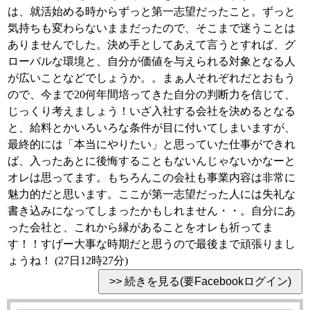
は、就活始める時からずっと第一志望だったこと。ずっと
気持ちも変わらないままだったので、そこまで迷うことは
ありませんでした。決め手としてあえて言うとすれば、グ
ローバルな環境と、自分が価値を与えられる対象となる人
が広いことなどでしょうか。。まぁ人それぞれだとおもう
ので、今まで20何年間培ってきた自分の判断力を信じて、
じっくり考えましょう！いざ入社する会社を決めるとなる
と、給料とかいろいろな条件が目に付いてしまいますが、
最終的には「本当にやりたい」と思っていた仕事ができれ
ば、入ったあとに後悔することもないんじゃないかなーと
オレは思ってます。もちろんこの会社も事業内容は非常に
魅力的だと思います。ここが第一志望だった人には失礼な
書き込みになってしまったかもしれません・・。自分にあ
った会社と、これから縁があることをオレも祈ってま
す！！すげー大事な時期だと思うので最後まで頑張りまし
ょうね！ (27日12時27分)