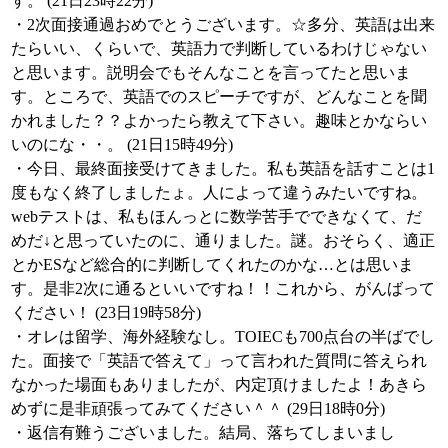
す。 (21日23時22分)
・2次面接通過おめでとうございます。☆多分、英語は出来
たらいい、くらいで、英語力で判断しているわけじゃない
と思います。説明会でもそんなことを言ってたと思いま
す。ところで、英語でのスピーチですが、どんなことを聞
かれました？？よかったら教えて下さい。趣味とかならい
いのにな・・。 (21日15時49分)
・今日、最終面接受けてきました。私も英語を話すことは1
度もなく終了しましたょ。人によって違うみたいですね。
webテストは、私もほんっとに数学苦手でできなくて、だ
めだ↓と思っていたのに、通りました。謎。おそらく、適正
とかESなど総合的に判断してくれたのかな…とは思いま
す。是非2次に通るといいですね！！これから、がんばって
ください！ (23日19時58分)
・オレは留学、海外経験なし。TOIECも700点台の半ばでし
た。面接で「英語で答えて」って言われた質問に答えられ
なかった場面もありましたが、内定頂けましたよ！あきら
めずに是非頑張ってみてください＾＾ (29日18時0分)
・返信有難うございました。結局、落ちてしまいまし