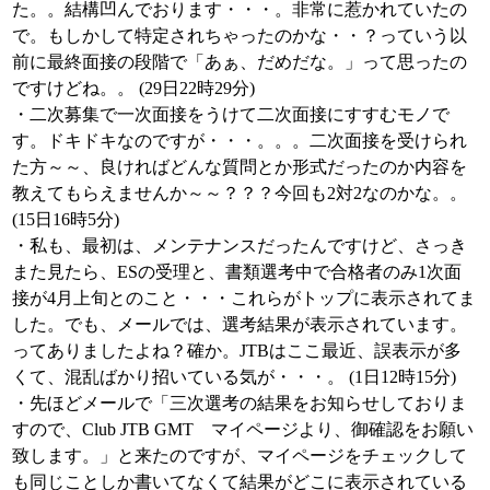
た。。結構凹んでおります・・・。非常に惹かれていたの
で。もしかして特定されちゃったのかな・・？っていう以
前に最終面接の段階で「あぁ、だめだな。」って思ったの
ですけどね。。 (29日22時29分)
・二次募集で一次面接をうけて二次面接にすすむモノで
す。ドキドキなのですが・・・。。。二次面接を受けられ
た方～～、良ければどんな質問とか形式だったのか内容を
教えてもらえませんか～～？？？今回も2対2なのかな。。
(15日16時5分)
・私も、最初は、メンテナンスだったんですけど、さっき
また見たら、ESの受理と、書類選考中で合格者のみ1次面
接が4月上旬とのこと・・・これらがトップに表示されてま
した。でも、メールでは、選考結果が表示されています。
ってありましたよね？確か。JTBはここ最近、誤表示が多
くて、混乱ばかり招いている気が・・・。 (1日12時15分)
・先ほどメールで「三次選考の結果をお知らせしておりま
すので、Club JTB GMT マイページより、御確認をお願い
致します。」と来たのですが、マイページをチェックして
も同じことしか書いてなくて結果がどこに表示されている