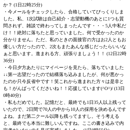
か？ (1日22時25分)
・今メールをチェックしたら、合格していてびっくりしま
した。私、1次試験は自己紹介・志望動機のあとに1つも質
問されず、雑談で終わってしまったんです・・・5人中私だ
け！！絶対に落ちたと思っていました。何で受かったのか
分かりません。ただ、私のときの面接官の方はお2人ともお
優しい方だったので、2次もまたあんな感じだったらいいな
ぁと思います。進まれる方、頑張りましょう！！ (12日22時
36分)
・今日夕方あたりにマイページを見たら、落ちていました
↓↓第一志望だったので結構落ち込みましたが、何が悪かっ
たのか只今反省中です！笑これから進まれた方々は是非と
も！がんばってくださいね！！応援しています(^O^)/ (13日
0時40分)
・私もだめでした。記憶だと、最終でも1日35人以上残って
いたので、2日間で70人の中から10人の採用を決めるんです
よね。まだ第二クール以降も残ってますし。そう考える
と、最終でも本当に難しいんですね。ここの書き込みで内