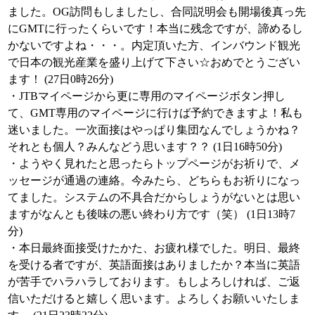
ました。OG訪問もしましたし、合同説明会も開場後真っ先
にGMTに行ったくらいです！本当に残念ですが、諦めるし
かないですよね・・・。内定頂いた方、インバウンド観光
で日本の観光産業を盛り上げて下さい☆おめでとうござい
ます！ (27日0時26分)
・JTBマイページから更に専用のマイページボタン押し
て、GMT専用のマイページに行けば予約できますよ！私も
迷いました。一次面接はやっぱり集団なんでしょうかね？
それとも個人？みんなどう思います？？ (1日16時50分)
・ようやく見れたと思ったらトップページがお祈りで、メ
ッセージが通過の連絡。今みたら、どちらもお祈りになっ
てました。システムの不具合だからしょうがないとは思い
ますがなんとも後味の悪い終わり方です（笑） (1日13時7
分)
・本日最終面接受けたかた、お疲れ様でした。明日、最終
を受ける者ですが、英語面接はありましたか？本当に英語
が苦手でハラハラしております。もしよろしければ、ご返
信いただけると嬉しく思います。よろしくお願いいたしま