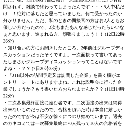
問されず、雑談で終わってしまったんです・・・5人中私だ
け！！絶対に落ちたと思っていました。何で受かったのか
分かりません。ただ、私のときの面接官の方はお2人ともお
優しい方だったので、2次もまたあんな感じだったらいいな
ぁと思います。進まれる方、頑張りましょう！！ (12日22時
36分)
・知り合いの方にお聞きしたところ、2年前はグループディ
スカッションだったそうですよ。一次面接って書いてあっ
たしまさかグループディスカッションってことはないです
よね・・？？ (7日20時33分)
・「JTB以外の訪問予定又は訪問した企業」を書く欄がエ
ントリーシートにありますよね。これは説明会に行った企
業でしょうか？もう書いた方おられませんか？？ (11日14時
22分)
・二次募集最終面接に臨む者です。二次面接の出来は納得
出来ないものだったので、合格を頂いた時は本当に嬉しか
ったのですが今は不安が徐々につのり始めています。過去
のカキコミでは一次募集最終に70人残って10人の合格者を