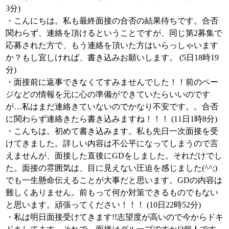
3分)
・こんにちは。私も最終面接の合否の結果待ちです。合否
関わらず、連絡を頂けるということですが、同じ第2募集で
応募された方で、もう連絡を頂いた方はいらっしゃいます
か？もし宜しければ、書き込みお願いします。 (5日18時19
分)
・面接前に返事できなくてすみませんでした！！前のペー
ジなどの情報を元に心の準備ができていたらいいのです
が…私はまだ連絡きていないのでかなり不安です。。合否
に関わらず連絡きたら書き込みますね！！！ (11日1時8分)
・こんちは。初めて書き込みます。私も先日一次面接を受
けてきました。詳しい内容は不公平になってしまうので言
えませんが、面接した直後にGDをしました。それだけでし
た。面接の雰囲気は、目に見えない圧迫を感じました(^^;)
でも一生懸命伝えることが大事だと思います。GDの内容は
難しくありません。前もって何か対策できるものでもない
と思います。頑張ってください！！！ (10日22時52分)
・私は明日面接受けてきます!!志望度が高いので今からドキ