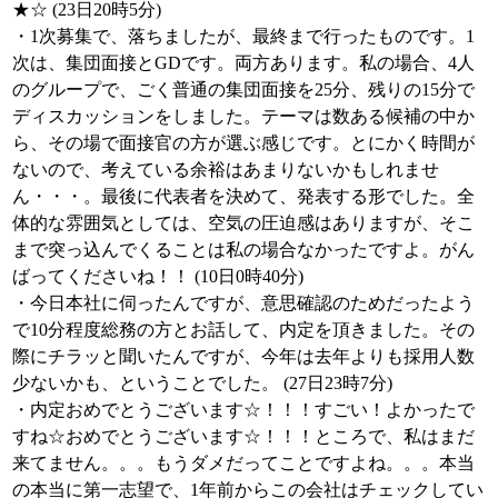
★☆ (23日20時5分)
・1次募集で、落ちましたが、最終まで行ったものです。1
次は、集団面接とGDです。両方あります。私の場合、4人
のグループで、ごく普通の集団面接を25分、残りの15分で
ディスカッションをしました。テーマは数ある候補の中か
ら、その場で面接官の方が選ぶ感じです。とにかく時間が
ないので、考えている余裕はあまりないかもしれませ
ん・・・。最後に代表者を決めて、発表する形でした。全
体的な雰囲気としては、空気の圧迫感はありますが、そこ
まで突っ込んでくることは私の場合なかったですよ。がん
ばってくださいね！！ (10日0時40分)
・今日本社に伺ったんですが、意思確認のためだったよう
で10分程度総務の方とお話して、内定を頂きました。その
際にチラッと聞いたんですが、今年は去年よりも採用人数
少ないかも、ということでした。 (27日23時7分)
・内定おめでとうございます☆！！！すごい！よかったで
すね☆おめでとうございます☆！！！ところで、私はまだ
来てません。。。もうダメだってことですよね。。。本当
の本当に第一志望で、1年前からこの会社はチェックしてい