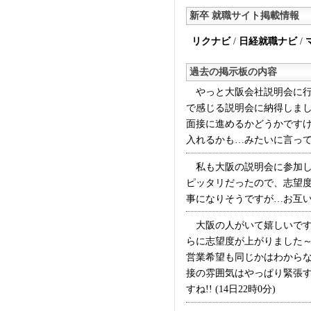
新卒 就職サイト掲載情報
リクナビ
/
日経就職ナビ
/
過去の掲示板の内容
やっと大阪会社説明会に行
で感じる説明会に納得しま
面接に進めるかどうかです
入れるかも…みたいに言ってた
私も大阪の説明会に参加し
ピッタリだったので、志望度
事になりそうですが…お互い頑
大阪の人がいて嬉しいです
らに志望度が上がりました～
営業希望も同じかはわから
接の雰囲気はやっぱり緊張
すね!! (14日22時0分)