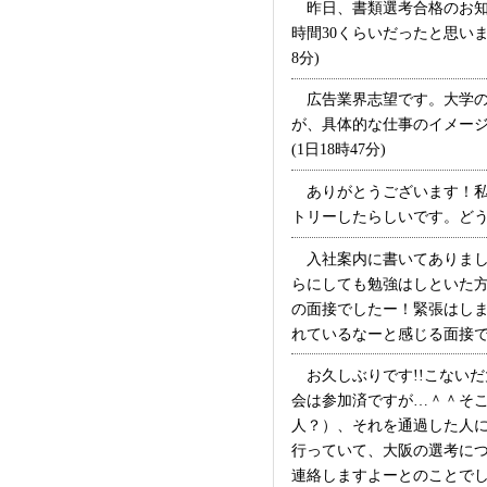
昨日、書類選考合格のお知
時間30くらいだったと思い
8分)
広告業界志望です。大学の
が、具体的な仕事のイメー
(1日18時47分)
ありがとうございます！私
トリーしたらしいです。どうや
入社案内に書いてありまし
らにしても勉強はしといた
の面接でしたー！緊張はし
れているなーと感じる面接でした
お久しぶりです!!こないだ
会は参加済ですが…＾＾そこ
人？）、それを通過した人に
行っていて、大阪の選考に
連絡しますよーとのことでし