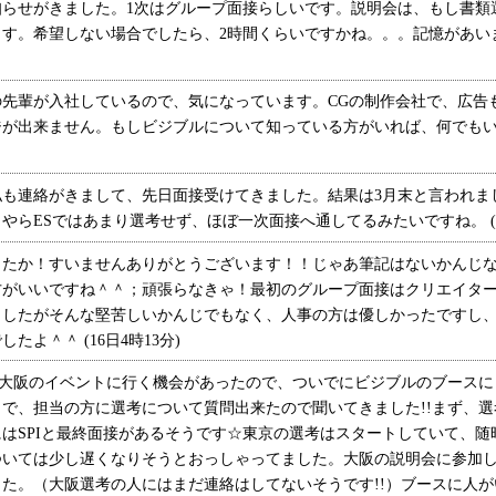
らせがきました。1次はグループ面接らしいです。説明会は、もし書類
ます。希望しない場合でしたら、2時間くらいですかね。。。記憶があいまい
先輩が入社しているので、気になっています。CGの制作会社で、広告
ジが出来ません。もしビジブルについて知っている方がいれば、何でも
も連絡がきまして、先日面接受けてきました。結果は3月末と言われま
らESではあまり選考せず、ほぼ一次面接へ通してるみたいですね。 (26
たか！すいませんありがとうございます！！じゃあ筆記はないかんじな
方がいいですね＾＾；頑張らなきゃ！最初のグループ面接はクリエイタ
ましたがそんな堅苦しいかんじでもなく、人事の方は優しかったですし
よ＾＾ (16日4時13分)
大阪のイベントに行く機会があったので、ついでにビジブルのブースにも
で、担当の方に選考について質問出来たので聞いてきました!!まず、
はSPIと最終面接があるそうです☆東京の選考はスタートしていて、随
ついては少し遅くなりそうとおっしゃってました。大阪の説明会に参加し
た。（大阪選考の人にはまだ連絡はしてないそうです!!）ブースに人