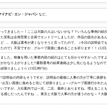
マイナビ
/
エン・ジャパン
など。
ってきました～！ここは大阪の人はいないかな？？いろんな事例の紹介
した笑私は企画営業と企画でエントリーしましたが、作品の提出がある
けど…。大阪は選考が遅くなりそうと言ってたので、（今日の説明会で
ので）不安ですが…グループ面接に進めることを祈ります！！ (12日20
ました。映像を用いた事業内容の紹介はとても分かりやすかったですよ
がかなり上がりました!!書類選考の結果連絡は少し先になるようなの
張りましょう☆ (13日2時7分)
!!説明会の内容もそうですが、説明会の最後に人事の方が丁寧に挨拶を
↑お互い面接に進めると信じて頑張りましょ～♪グループ面接行かれたん
ないですが、入社案内では一次、二次、最終とありますね。増えること
する感じだったんですね…。東京と大阪で人事の方が違うのかな～？大