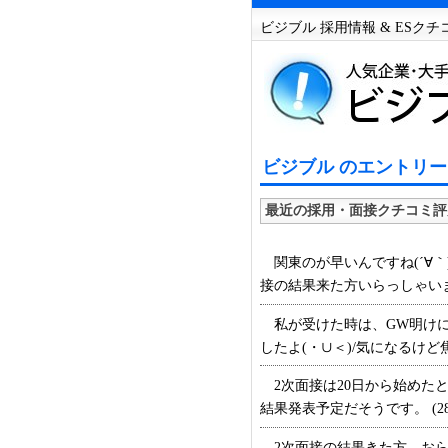
ビジブル 採用情報 & ESク
ビジブル のエントリー
最近の採用・面接クチコミ評
関東のが早いんですね(´∀｀
接の結果来た方いらっしゃいますか
私が受けた時は、GW明けに
したよ(・∪＜)/気になるけど焦
2次面接は20日から始めた
結果発表予定だそうです。 (28
2次面接の結果きた方、おられま