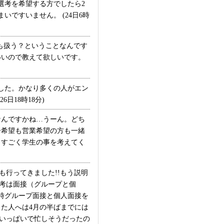
選考を希望する方でしたら2
ですいません。 (24日6時
も扱う？ということなんです
いいので教えて欲しいです。
した。かなり多くの人がエン
日18時18分)
んですかね…うーん。どち
ー希望も営業希望の方も一緒
、すごく学生の事を考えてく
行ってきました!!もう説明
選考は面接（グループと個
時グループ面接と個人面接を
た人へは4月の半ばまでには
がいっぱいで忙しそうだったの