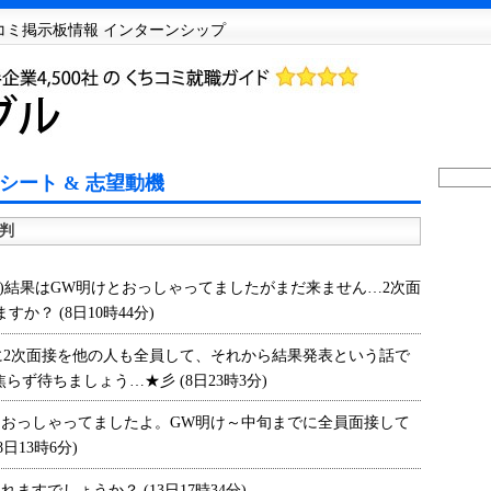
チコミ掲示板情報 インターンシップ
シート & 志望動機
判
)結果はGW明けとおっしゃってましたがまだ来ません…2次面
？ (8日10時44分)
2次面接を他の人も全員して、それから結果発表という話で
らず待ちましょう…★彡 (8日23時3分)
とおっしゃってましたよ。GW明け～中旬までに全員面接して
日13時6分)
すでしょうか？ (13日17時34分)