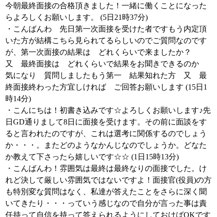
今朝最終面接の合格頂きました！一緒に働くことになった
らよろしくお願いします。 (5日21時37分)
・こんばんわ 先日第一次面接を受けた者ですもう内定頂
いた方が結構こちら見られてるらしいのでご質問なのです
が、第一次面接の結果は どれくらいで来ましたか？
又 最終面接は どれくらいで結果をお聞きできるのか
気になり 質問しましたもう第一 結果知れた方 又 最
終面接終わった方宜しければ ご回答お願いします (15日1
時14分)
・こんにちは！初書き込みです☆よろしくお願いします♪先
日GD通りまして8日に面接を受けます。その前に面談をす
ると言われたのですが、これは選考に関係するのでしょう
か・・・。またどのようなかんじなのでしょうか。どなた
か教えて下さったら嬉しいです☆☆ (1日15時13分)
・こんばんわ！雰囲気は最終は最終なりの面接でした。け
れど決して厳しい雰囲気ではないですよ！面接官(役員)の方
も特別変な質問はなく、私達が答えたことをさらに深く聞
いてきたり・・・っていう感じなので自分が言った事は責
任持って自信を持って答えられるようにしておけばOKです