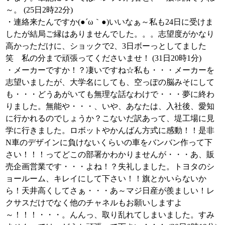
～。 (25日2時22分)
・連絡来たんですか(●´ω｀●)いいなぁ～私も24日に受けま
したが結局ご縁はありませんでした。。。志望度がかなり
高かっただけに、ショックで2、3日ボーっとしてました
笑 私の分まで頑張ってくださいませ！ (31日20時1分)
・メーカーですか！？凄いですね☆私も・・・メーカーを
志望いましたが、大学名にしても、空っぽの脳みそにして
も・・・どうあがいても無理な話なわけで・・・夢に終わ
りました。無能や・・・、いや、あなたは、入社後、愛知
に行かれるのでしょうか？こないだ訳あって、堤工場に見
学に行きました。ロボットやかんばん方式に感動！！是非
N車のデザインに負けないくらいの車をバンバン作って下
さい！！！ってどこの部署かわかりませんが・・・あ、販
売企画営業です・・・よね！？失礼しました。トヨタのシ
ョールーム、キレイにして下さい！！旗とかいらないか
ら！天井高くしてさぁ・・・あ～マジ日産が羨ましい！レ
クサスだけでなく他のチャネルもお願いしますよ
～！！！・・・。んんっ、取り乱れてしまいました。すみ