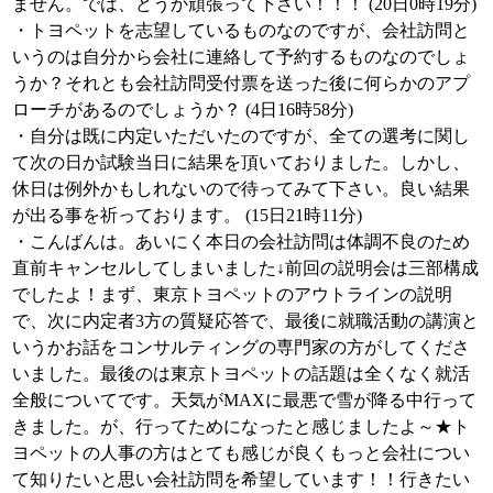
ません。では、どうか頑張って下さい！！！ (20日0時19分)
・トヨペットを志望しているものなのですが、会社訪問と
いうのは自分から会社に連絡して予約するものなのでしょ
うか？それとも会社訪問受付票を送った後に何らかのアプ
ローチがあるのでしょうか？ (4日16時58分)
・自分は既に内定いただいたのですが、全ての選考に関し
て次の日か試験当日に結果を頂いておりました。しかし、
休日は例外かもしれないので待ってみて下さい。良い結果
が出る事を祈っております。 (15日21時11分)
・こんばんは。あいにく本日の会社訪問は体調不良のため
直前キャンセルしてしまいました↓前回の説明会は三部構成
でしたよ！まず、東京トヨペットのアウトラインの説明
で、次に内定者3方の質疑応答で、最後に就職活動の講演と
いうかお話をコンサルティングの専門家の方がしてくださ
いました。最後のは東京トヨペットの話題は全くなく就活
全般についてです。天気がMAXに最悪で雪が降る中行って
きました。が、行ってためになったと感じましたよ～★ト
ヨペットの人事の方はとても感じが良くもっと会社につい
て知りたいと思い会社訪問を希望しています！！行きたい