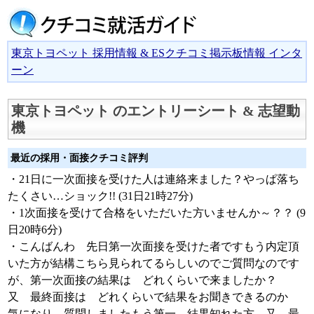
東京トヨペット 採用情報 & ESクチコミ掲示板情報 インタ
ーン
東京トヨペット のエントリーシート & 志望動
機
最近の採用・面接クチコミ評判
・21日に一次面接を受けた人は連絡来ました？やっぱ落ち
たくさい…ショック!! (31日21時27分)
・1次面接を受けて合格をいただいた方いませんか～？？ (9
日20時6分)
・こんばんわ 先日第一次面接を受けた者ですもう内定頂
いた方が結構こちら見られてるらしいのでご質問なのです
が、第一次面接の結果は どれくらいで来ましたか？
又 最終面接は どれくらいで結果をお聞きできるのか
気になり 質問しましたもう第一 結果知れた方 又 最