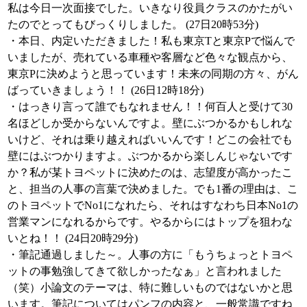
私は今日一次面接でした。いきなり役員クラスのかたがい
たのでとってもびっくりしました。 (27日20時53分)
・本日、内定いただきました！私も東京Tと東京Pで悩んで
いましたが、売れている車種や客層など色々な観点から、
東京Pに決めようと思っています！未来の同期の方々、がん
ばっていきましょう！！ (26日12時18分)
・はっきり言って誰でもなれません！！何百人と受けて30
名ほどしか受からないんですよ。壁にぶつかるかもしれな
いけど、それは乗り越えればいいんです！どこの会社でも
壁にはぶつかりますよ。ぶつかるから楽しんじゃないです
か？私が某トヨペットに決めたのは、志望度が高かったこ
と、担当の人事の言葉で決めました。でも1番の理由は、こ
のトヨペットでNo1になれたら、それはすなわち日本No1の
営業マンになれるからです。やるからにはトップを狙わな
いとね！！ (24日20時29分)
・筆記通過しました～。人事の方に「もうちょっとトヨペ
ットの事勉強してきて欲しかったなぁ」と言われました
（笑）小論文のテーマは、特に難しいものではないかと思
います。筆記についてはパンフの内容と、一般常識ですね