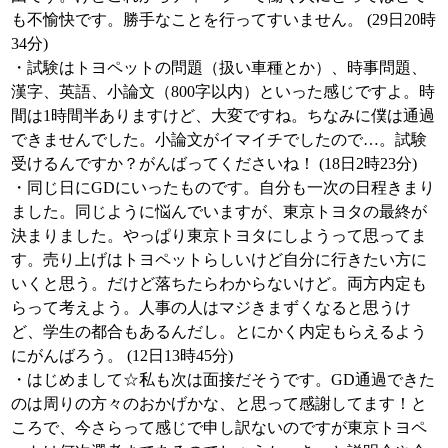
も不愉快です。勝手なことを行ってすいません。 (29日20時
34分)
・試験はトヨペットの問題（扱い車種とか）、時事問題、
漢字、英語、小論文（800字以内）といった感じですよ。時
間は1時間半ありますけど、大変ですね。ちなみに僕は通過
できませんでした。小論文がイマイチでしたので…。試験
受けるんですか？がんばってくださいね！ (18日2時23分)
・同じ日にGDにいったものです。自分も一次の日程きまり
ました。同じように悩んでいますが、東京トヨタの最終が
決まりました。やっぱり東京トヨタにしようって思ってま
す。売り上げはトヨペットらしいけど自分に行きたい方に
いくと思う。だけど落ちたらわからないけど。両方内定も
らって考えよう。人事の人はマジきまずくなると思うけ
ど、学生の都合もあるんだし。とにかく内定もらえるよう
にがんばろう。 (12日13時45分)
・はじめまして☆私も次は面接だそうです。GD通過できた
のは周りの方々のおかげかな、と思って感謝してます！と
ころで、今さらって感じで申し訳ないのですが東京トヨペ