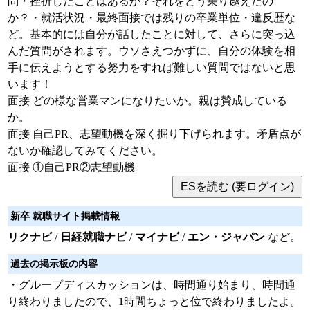
問・挫折したことはあるか？それをどう乗り越えたの
か？・就活状況・最終面接では残りの卒業単位・違反歴な
ど。基本的には自分が話したことに対して、さらに突っ込
んだ質問がされます。ウソさえつかずに、自分の体験を相
手に伝えようとする努力をすれば難しい質問ではないと思
います！
面接 どの様な営業マンになりたいか。親は賛成している
か。
面接 自己PR、志望動機を深く掘り下げられます。矛盾点が
ないか確認してみてください。
面接 ①自己PR②志望動機
新卒 就職サイト掲載情報
リクナビ
/
日経就職ナビ
/
マイナビ
/
エン・ジャパン
など。
過去の掲示板の内容
・グループディスカッションは、時間通り始まり、時間通
り終わりましたので、1時間ちょっと位で終わりましたよ。