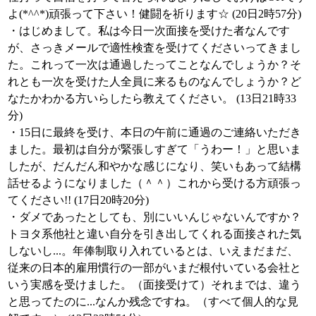
よ(*^^*)頑張って下さい！健闘を祈ります☆ (20日2時57分)
・はじめまして。私は今日一次面接を受けた者なんです
が、さっきメールで適性検査を受けてくださいってきまし
た。これって一次は通過したってことなんでしょうか？そ
れとも一次を受けた人全員に来るものなんでしょうか？ど
なたかわかる方いらしたら教えてください。 (13日21時33
分)
・15日に最終を受け、本日の午前に通過のご連絡いただき
ました。最初は自分が緊張しすぎて「うわー！」と思いま
したが、だんだん和やかな感じになり、笑いもあって結構
話せるようになりました（＾＾）これから受ける方頑張っ
てください!! (17日20時20分)
・ダメであったとしても、別にいいんじゃないんですか？
トヨタ系他社と違い自分を引き出してくれる面接された気
しないし...。年俸制取り入れているとは、いえまだまだ、
従来の日本的雇用慣行の一部がいまだ根付いている会社と
いう実感を受けました。（面接受けて）それまでは、違う
と思ってたのに...なんか残念ですね。（すべて個人的な見