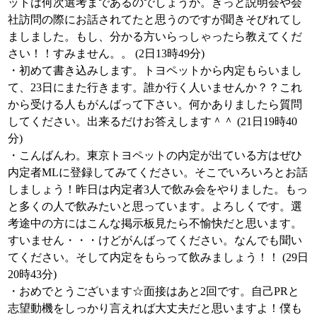
ットは何次選考まであるのでしょうか。きっと説明会や会
社訪問の際にお話されてたと思うのですが聞きそびれてし
ましました。もし、分かる方いらっしゃったら教えてくだ
さい！！すみません。。 (2日13時49分)
・初めて書き込みします。トヨペットから内定もらいまし
て、23日にまた行きます。誰か行く人いませんか？？これ
から受ける人もがんばって下さい。何かありましたら質問
してください。出来るだけお答えします＾＾ (21日19時40
分)
・こんばんわ。東京トヨペットの内定が出ている方はぜひ
内定者MLに登録してみてください。そこでいろいろとお話
しましょう！昨日は内定者3人で飲み会をやりました。もっ
と多くの人で飲みたいと思っています。よろしくです。選
考途中の方にはこんな掲示板見たら不愉快だと思います。
すいません・・・けどがんばってください。なんでも聞い
てください。そして内定をもらって飲みましょう！！ (29日
20時43分)
・おめでとうございます☆面接はあと2回です。自己PRと
志望動機をしっかり言えれば大丈夫だと思いますよ！僕も