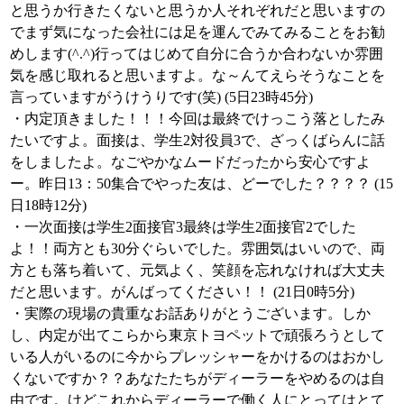
と思うか行きたくないと思うか人それぞれだと思いますの
でまず気になった会社には足を運んでみてみることをお勧
めします(^.^)行ってはじめて自分に合うか合わないか雰囲
気を感じ取れると思いますよ。な～んてえらそうなことを
言っていますがうけうりです(笑) (5日23時45分)
・内定頂きました！！！今回は最終でけっこう落としたみ
たいですよ。面接は、学生2対役員3で、ざっくばらんに話
をしましたよ。なごやかなムードだったから安心ですよ
ー。昨日13：50集合でやった友は、どーでした？？？？ (15
日18時12分)
・一次面接は学生2面接官3最終は学生2面接官2でした
よ！！両方とも30分ぐらいでした。雰囲気はいいので、両
方とも落ち着いて、元気よく、笑顔を忘れなければ大丈夫
だと思います。がんばってください！！ (21日0時5分)
・実際の現場の貴重なお話ありがとうございます。しか
し、内定が出てこらから東京トヨペットで頑張ろうとして
いる人がいるのに今からプレッシャーをかけるのはおかし
くないですか？？あなたたちがディーラーをやめるのは自
由です。けどこれからディーラーで働く人にとってはとて