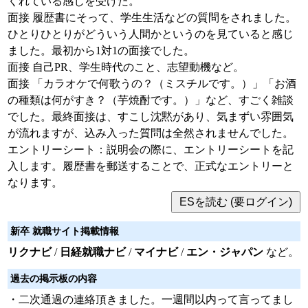
くれている感じを受けた。
面接 履歴書にそって、学生生活などの質問をされました。
ひとりひとりがどういう人間かというのを見ていると感じ
ました。最初から1対1の面接でした。
面接 自己PR、学生時代のこと、志望動機など。
面接 「カラオケで何歌うの？（ミスチルです。）」「お酒
の種類は何がすき？（芋焼酎です。）」など、すごく雑談
でした。最終面接は、すこし沈黙があり、気まずい雰囲気
が流れますが、込み入った質問は全然されませんでした。
エントリーシート：説明会の際に、エントリーシートを記
入します。履歴書を郵送することで、正式なエントリーと
なります。
新卒 就職サイト掲載情報
リクナビ
/
日経就職ナビ
/
マイナビ
/
エン・ジャパン
など。
過去の掲示板の内容
・二次通過の連絡頂きました。一週間以内って言ってまし