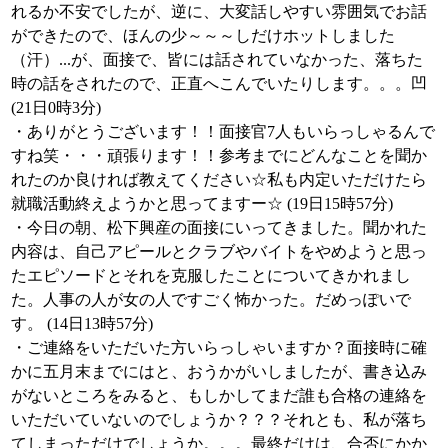
れるか不安でしたが、逆に、大変話しやすい雰囲気でお話
ができたので、ほんの少～～～しだけホットしました
（汗）...が、面接で、皆には話されていなかった、落ちた
時の話をされたので、正直へこんでいたりします。。。凹
(21日0時3分)
・ありがとうございます！！面接官7人もいらっしゃるんで
すね笑・・・頑張ります！！参考までにどんなことを聞か
れたのか良ければ教えてください☆私も内定いただけたら
就職活動終えようかと思ってますー☆ (19日15時57分)
・今日の朝、松下興産の面接にいってきました。聞かれた
内容は、自己アピールとクラブやバイトをやめようと思っ
たエピソードとそれを克服したことについてきかれまし
た。人事の人が女の人ですごく怖かった。だめっぽいで
す。 (14日13時57分)
・ご連絡をいただいた方いらっしゃいますか？面接時に確
かに五月末までにはと、おうかがいしましたが、書き込み
がないところをみると、もしかしてまだ誰も合格の連絡を
いただいていないのでしょうか？？？それとも、私が落ち
てしまっただけでしょうか。。。最終だけは、合否にかか