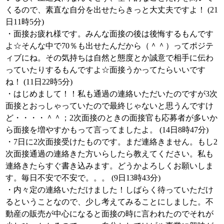
くるので、素直な自分を出せたらきっと大丈夫ですよ！ (21
日11時5分)
・面接お疲れ様です。みんな面接の後は後悔するもんです
よ☆そんな中で70％も出せたんだから（＾＾）ってポジテ
ィブにね。その気持ちは自然と態度とか誠意で相手に伝わ
っていたりするもんですよ☆面接うかってたらいいです
ね！ (11日22時5分)
・はじめまして！！私も通過の連絡いただいたのですが3次
面接とおっしゃっていたので最終じゃないと思うんですけ
ど・・・・＾＾；2次面接のときの面接官も応募者が多いか
ら面接を増やすかもって言ってましたよ。 (14日8時47分)
・7日に2次面接受けたものです。まだ連絡きません。もし2
次面接通過の連絡きた方いらしたら教えてください。私も
連絡きたらすぐ書き込みます。どうかよろしくお願いしま
す。毎日不安で不安で。。。 (9日13時43分)
・内々定の連絡いただけました！しばらく待っていただけ
るということなので、少し考えてみることにしました。不
動産の販売が中心になると面接の時に言われたのでそれが