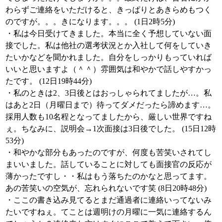
わらずご連絡をいただけると、きっぱりとあきらめもつく
のですが。。。きになります。。。 (1日2時5分)
・私は今日受けてきました。本当に全く予想していない面
接でした。私は他社の選考状況とか入社して何をしていき
たいかなどを聞かれました。自分をしっかりもっていれば
いいと思いますよ（＾＾）雰囲気は和やかで話しやすかっ
たです。 (12日19時44分)
・私のときは2、3日後とはおっしゃられてましたが…。私
はあと2日（月曜日まで）待ってダメだったら諦めます…。
採用人数も10名程となってましたから、厳しい世界ですね
ぇ。ちなみに、説明会→1次面接は3日後でした。 (15日12時
53分)
・和やかな部分もあったのですが、何度も苦笑いされてし
まいいました。話していることに対しても面接官の反応が
薄かったですし・・私はもう落ちたのかなと思ってます。
あの苦笑いの空気が、忘れられないです笑 (8日20時48分)
・ここの書き込み見てるとまだ通過者に連絡いってないみ
たいですねぇ。てことは週明けの月曜に一気に連絡するん