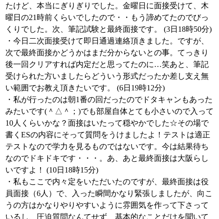
たけど、本当にぎりぎりでした。金曜日に面接受けて、木
曜日の21時前くらいでしたので・・もう諦めてたのでびっ
くりでした。次、筆記試験と最終面接です。 (3日18時50分)
・今日二次面接受けて即日通過連絡頂きました。ですが、
次で最終面接かどうかはまだ分からないとの事。てっきり
後一回クリアすれば内定だと思ってたのに…笑あと、筆記
受けられた方いましたらどういう形式だったか差し支え無
い範囲でお教え頂きたいです。 (6日19時12分)
・私が行ったのは朝1番の回だったのでドタキャンもあった
みたいです(＾△＾；)でも部屋自体とても小さいので入って
10人くらいかな？面接はいたって穏やかでした☆その場で
書くESの内容にそって質問をうけましたよ！テストは適正
テストなので学力を見るものではないです。今は結果待ち
なのでドキドキです・・・。あ、あと最終面接は大阪らし
いですよ！ (10日18時15分)
・私もここで内々定をいただいたのですが、最終面接は役
員面接（6人）で、入った瞬間かなり緊張しましたが、向こ
うの方はかなりやりやすいように雰囲気を作って下さって
いるし、圧迫質問なんてせず、基本的なことだけを聞いて