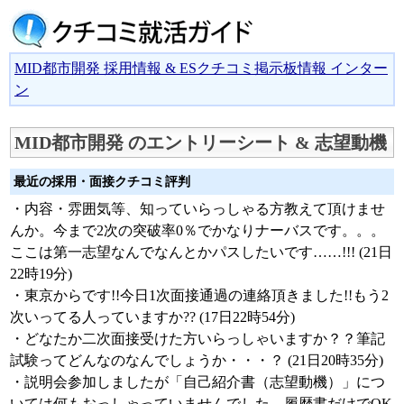
MID都市開発 採用情報 & ESクチコミ掲示板情報 インター
ン
MID都市開発 のエントリーシート & 志望動機
最近の採用・面接クチコミ評判
・内容・雰囲気等、知っていらっしゃる方教えて頂けませ
んか。今まで2次の突破率0％でかなりナーバスです。。。
ここは第一志望なんでなんとかパスしたいです……!!! (21日
22時19分)
・東京からです!!今日1次面接通過の連絡頂きました!!もう2
次いってる人っていますか?? (17日22時54分)
・どなたか二次面接受けた方いらっしゃいますか？？筆記
試験ってどんなのなんでしょうか・・・？ (21日20時35分)
・説明会参加しましたが「自己紹介書（志望動機）」につ
いては何もおっしゃっていませんでした。履歴書だけでOK