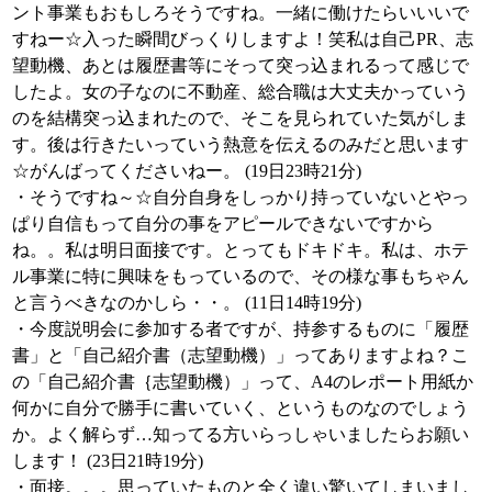
ント事業もおもしろそうですね。一緒に働けたらいいいで
すねー☆入った瞬間びっくりしますよ！笑私は自己PR、志
望動機、あとは履歴書等にそって突っ込まれるって感じで
したよ。女の子なのに不動産、総合職は大丈夫かっていう
のを結構突っ込まれたので、そこを見られていた気がしま
す。後は行きたいっていう熱意を伝えるのみだと思います
☆がんばってくださいねー。 (19日23時21分)
・そうですね～☆自分自身をしっかり持っていないとやっ
ぱり自信もって自分の事をアピールできないですから
ね。。私は明日面接です。とってもドキドキ。私は、ホテ
ル事業に特に興味をもっているので、その様な事もちゃん
と言うべきなのかしら・・。 (11日14時19分)
・今度説明会に参加する者ですが、持参するものに「履歴
書」と「自己紹介書（志望動機）」ってありますよね？こ
の「自己紹介書｛志望動機）」って、A4のレポート用紙か
何かに自分で勝手に書いていく、というものなのでしょう
か。よく解らず…知ってる方いらっしゃいましたらお願い
します！ (23日21時19分)
・面接。。。思っていたものと全く違い驚いてしまいまし