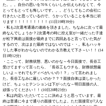
た。。。自分の思いを70％くらいしか伝えられなくて、今
とってもとっても悔しいです。。。どうしてもこの会社に
行きたいと思っているので、うかっていることを本当に祈
ります！！！！！！！！！ (11日19時39分)
・私も2次選考通過の連絡を頂きました。ちなみに次って最
終なんでしょうか？2次選考の時に控え室が一緒だった子達
が松下興産は面接が最終までに四回あると言っていた気が
するので、次はまだ最終ではないのでは・・。私もハッキ
リした事がわからないのでわかる方教えて下さ～い！！ (14
日1時12分)
・ここって、財務状態、悪いのかな～今日面接で、長谷工
受けてますって言ったら、「長谷工もウチも、財務状態厳
しいよ～それでもディベがいいの！？」って言われまし
た。長谷工なみに厳しいのか？？？面接自体は楽しかった
けど、ちょっとテンションは下がったな～明日面接の人、
頑張ってください！！ (10日20時23分)
・私は内定いただいてここに決めようと思っています。最
終は普通に今まで通りの面接でしたよ。ただ面接官が7人な