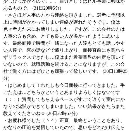
少しひっかかるので。。。自分としてはビル事業に興味が
あるもので。 (31日20時5分)
・さきほど人事の方から連絡を頂きました。選考に予想以
上に時間がかかってしまい連絡が遅れたそうです。僕は
色々考えた末にお断りしました。ですが、この会社の方は
人事の方も含め、とても良い人が多かったように思いま
す。最終面接で時間が一緒になった人達もとても話しやす
い人達で、寮の話などで盛り上がり、面接直前にも関わら
ずリラックスできたし…僕はまだ希望業界の内定を頂いて
いないので、就職活動を続けることになりますが、この会
社で働く方にはぜひとも頑張って欲しいです。 (30日13時25
分)
・はじめまして！わたしも今日面接に行ってきました。手
ごたえは…どちらかというとあまりよろしくはないです
（：；）質問してもらえるペースがすごく遅くて室内にか
なりの沈黙ができてしまいました。いい結果がきたらまた
教えてくださいね☆ (20日22時57分)
・お疲れ様でした（＾＾）正直、最終ということもあり、
かなりの圧迫を覚悟していたので、思いをどれだけ伝えら