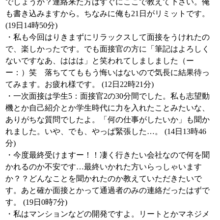
でしょうか？連絡来た方はすぐにここで教えて下さい。俺
も書き込みますから。ちなみに俺も21日がリミットです。
(19日14時50分)
・私も今回はりきまずにリラックスして面接をうけれたの
で、楽しかったです。でも面接官の方に「筆記はよろしく
ないですなあ、ははは」と笑われてしましました（ー
ー：）笑 落ちててももう悔いはないので気長に結果待っ
てみます。お疲れ様です。 (12日22時21分)
・一次面接は学生5：面接官2の30分間でした。私も志望動
機とか自己紹介とか学生時代に力を入れたことみたいな、
ありがちな質問でしたよ。「何の仕事がしたいか」も聞か
れました。いや、でも、やっぱ緊張した…。 (14日13時46
分)
・今度最終受けますー！！凄く行きたい会社なので何を聞
かれるのか不安です…最終いかれた方いらっしゃいます
か？？どんなことを聞かれたのか教えていただきたいで
す。あと確か面接とかって通過者のみの連絡だったはずで
す。 (19日0時7分)
・私はマンションなどの開発ですよ。リートとかマネジメ