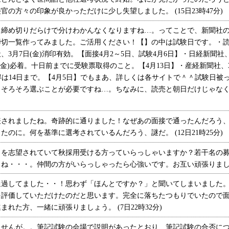
の方々の印象が良かっただけに少し失望しました。 (15日23時47分)
め切りだらけで分けわかんなくなりますね…。ってことで、新聞社の2
切一覧作ってみました。ご活用ください！【】の中は試験日です。・読売
3月7日(金)消印有効。【面接4月2～5日、試験4月6日】・日経新聞社、3
(金)必着。十日前までに受験票取得のこと。【4月13日】・産経新聞社、3月
得は14日まで。【4月5日】でもまあ、詳しくは各サイトで＾＾試験日被
そろそろ選ぶことが必要ですね…。ちなみに、読売と朝日だけじゃなく
されましたね。奇跡的に通りました！なぜあの面接で通ったんだろう、
のに。何を基準に選考されているんだろう、謎だ。 (12日21時25分)
を志望されていて秋採用受ける方っていらっしゃいますか？若干名の募
・・・。仲間の方がいらっしゃったら心強いです。お互い頑張りましょう！
過してました・・！思わず「ほんとですか？」と聞いてしまいました。
を評価していただけたのだと思います。完全に落ちたつもりでいたので
れた方、一緒に頑張りましょう。 (7日22時32分)
せんが。。筆記試験の会場で説明があったとおり、筆記試験の合否につい