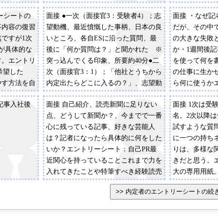
での実績行間
由、特筆した
ーシートの
面接 ●一次（面接官3：受験者4）；志
面接 ・なぜ
。
事内容の復習
望動機、最近憤慨した事柄、日本の良
だが、その中
ですが1次
いところ、各自ESに沿った質問、最
の大きな失敗
が具体的な
後に「何か質問は？」と聞かれた ※
か・1週間後
す。エントリ
突っ込んでくる印象、所要約40分●二
を使って何を
希望した
次（面接官3：1）；「他社とうちから
の仕事に生かせ
やす方法を自
内定出たらどこに入るの？」、志望動
ら何に使うか
最も力を入れ
機、入社後取り組みたい事柄、記者に
望動機・自己
記事入社後
面接 自己紹介、読売新聞に足りない
面接 1次は受
一番必要なことは何か、ESの確認
への提言・関
点、どうして新聞か？、今までで一番
名。2次以降
※所要約10分●最終面接（面接官4：
後取り組みた
心に残っている記事、好きな芸能人
試すような質
1）；海千山千の役員相手に緊張し
は？記者になったら具体的に何をした
に一つの持ち
た。但し雰囲気は和やか、笑いもあ
いか？エントリーシート：自己PR最
りは、多様な
る。ダメ出しもあるが、謙虚さと気丈
近関心を持っていることこれまで力を
きだと思う。
な振る舞いで乗り越えよう。エントリ
入れてきたことや特筆すべき経験読売
大の専用用紙
ーシート：志望動機、最近関心を持っ
新聞に対する提言志望動機、志望分野
外国語、パソ
ている事柄、自己分析、提言、特筆す
許、クラブ活
べき経験etc
象に残った本
ていること・