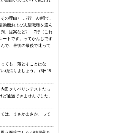
が面白い人ばかりで惹かれ
の理由〉…7行 A4幅で、
志望動機および志望職種を選ん
判、提案など〉…7行〈これ
シートです。ってかんじです
よんで、最後の最後で迷って
っても、落とすことはな
張りましょう。 (6日19
内田クリペリンテストだっ
けど通過できませんでした。
ては、まさかまさか、って
思う面接でしたが結局落ち