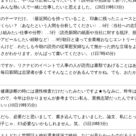
ますけど、やっぱり記者になりたいです！説明会や懇談会であった社員
んな熱い人で一緒に仕事したいと思えました。 (28日19時13分)
のテーマだけ。〈最近関心を持っていること、印象に残ったニュースとそ
文字くらい？〈あなたという人間を分析してください〉…6行〈当社への
り組みたい仕事や分野〉…5行〈読売新聞の紙面や当社に対する批評、批
やアピールしたい経験など〉…9行朝日と違って全業種おなじエントリー
せんけど…わたしも今朝の読売の従軍慰安婦なんて無かった的な立場を
がわかります。がんばって書いてください。 (1日7時45分)
ですか。リクナビのイベントで人事の人が読売は書類であげることはあ
毎日新聞は志望者が多くてそんなことがあるんですかね。でも、おたがい頑
健康診断の時には適性検査だけだったみたいですよ★ちなみに、昨年は
なので、今年は分かりませんが参考までに♪私も、業務志望だったんです
(10日19時35分)
だら、必要だと思いまして、書き込んでしまいました。論文、私にとっ
じゃ、ES必要ないかもしれません。笑。 (5日20時3分)
とんどなく世間話と他社選考状況で終始。なにが見たかったのだろうと