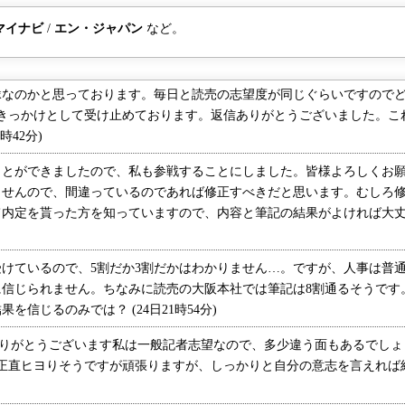
自己分析、志
マイナビ
/
エン・ジャパン
など。
みたいこと、
ールしたい経
なのかと思っております。毎日と読売の志望度が同じぐらいですのでど
のきっかけとして受け止めております。返信ありがとうございました。こ
時42分)
とができましたので、私も参戦することにしました。皆様よろしくお願
ませんので、間違っているのであれば修正すべきだと思います。むしろ
内定を貰った方を知っていますので、内容と筆記の結果がよければ大丈夫だ
けているので、5割だか3割だかはわかりません…。ですが、人事は普
に信じられません。ちなみに読売の大阪本社では筆記は8割通るそうです
信じるのみでは？ (24日21時54分)
ありがとうございます私は一般記者志望なので、多少違う面もあるでしょ
は正直ヒヨりそうですが頑張りますが、しっかりと自分の意志を言えれば