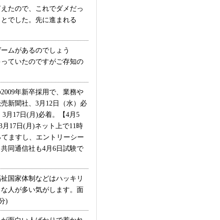
えたので、これでダメだっ
ことでした。先に進まれる
ームがあるのでしょう
ゃっていたのですがご存知の
009年新卒採用で、業務や
新聞社、3月12日（水）必
月17日(月)必着。【4月5
17日(月)ネット上で11時
ってますし、エントリーシー
共同通信社も4月6日試験で
祉国家体制などはハッキリ
うな人が多い気がします。面
分)