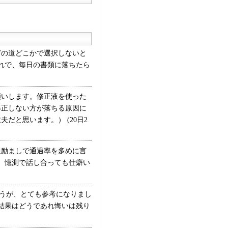
望理由・入社後に取り組
紙面に対する提言、アピ
験など
の道どこかで選択しないと
れで、毎日の書類に落ちたら
いします。修正液を使った
修正しない方が落ちる原因に
と思います。） (20日2
通励ましで通過率を多めに言
。憶測で話し合っても仕癖い
うが、とても参考になりまし
結果はどうであれ悔いは残り