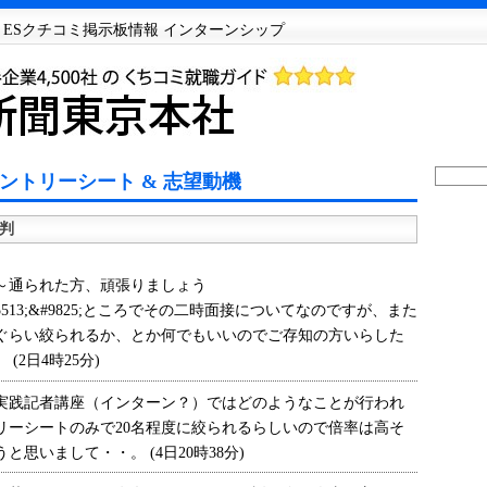
 ESクチコミ掲示板情報 インターンシップ
ントリーシート & 志望動機
判
～通られた方、頑張りましょう
35;&#65513;&#9825;ところでその二時面接についてなのですが、また
ぐらい絞られるか、とか何でもいいのでご存知の方いらした
2日4時25分)
践記者講座（インターン？）ではどのようなことが行われ
リーシートのみで20名程度に絞られるらしいので倍率は高そ
思いまして・・。 (4日20時38分)