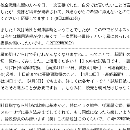
他全職種志望の方へ今日、一次面接でした。自分では言いたいことは言
ましたが、先ほど結果が発表されて、残念ながらご希望に添えないとの
ださい！応援してます！！ (9日23時23分)
ました！次は適性と健康診断ということでしたが、この中でビジネスゲ
には今年は採用過程が少し短くて「一次面接⇒最終」という風におっし
供お願いしたいです。 (12日22時30分)
め切りだらけで分けわかんなくなりますね…。ってことで、新聞社の2
切一覧作ってみました。ご活用ください！【】の中は試験日です。・読売
3月7日(金)消印有効。【面接4月2～5日、試験4月6日】・日経新聞社、3
(金)必着。十日前までに受験票取得のこと。【4月13日】・産経新聞社、3月
得は14日まで。【4月5日】でもまあ、詳しくは各サイトで＾＾試験日被
そろそろ選ぶことが必要ですね…。ちなみに、読売と朝日だけじゃなく
社目指すなら社説の比較は基本かと。特にイラク戦争、従軍慰安婦、福
もスルーせずに書き込みまでしてくれて、もし同僚になったら嬉しいよ
論説委員のみ嫌います（笑）この話題はこのくらいで。 (14日22時36