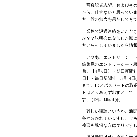
写真記者志望、およびその
たら、仕方ないと思ってい
方、僕の無念を果たしてきてく
業務で通過連絡をいただき
か？？説明会に参加した際
方いらっしゃいましたら情報提
いやあ、エントリーシート締
編集系のエントリーシート締
着。【4月6日】・朝日新聞社、
日】・毎日新聞社、3月14日
まで。IDとパスワードの取
トはとりあえず出すとして、
す。 (19日10時31分)
難しい議論というか、新聞
各社分かれていますし。で
接官も親切な方ばかりですし。