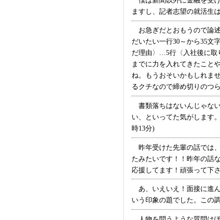
僕は新聞以外に金融を受け
ますし、記者志望の就活生はみ
お急ぎだとおもうので論述
だいたい一行30～から35
だ理由〉…5行〈入社後に取
までに力を入れてきたこと
ね。もうおそいかもしれま
るクチなので締め切りのつらさ
書類落ちはないんじゃない
い、といってた気がします。
時13分)
昨年受けた先輩の話では、
たみたいです！！昨年の話
応援してます！頑張って下さい♪ 
あ、いえいえ！面接に進ん
いう印象の題でした。この調子
人物を問うような質問はほ