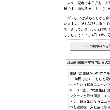
東京・記者で本日夕方一次面
日です。頑張るぞ～！！ (14日2
ダメなESは落ちるしかし良
いますよ。それはESに限ら
で、さしでがましいとは思い
しましょう＾＾ (14日11時22分
読売新聞東京本社内定者の
面接 1次面接が3対4のグ
（1時間ほど）「もしも記
～～という状況になった
ケース問題。2次面接は3
ンターンと最終面接。エ
ト：・最近気になるニュ
の志望動機・入社後に取