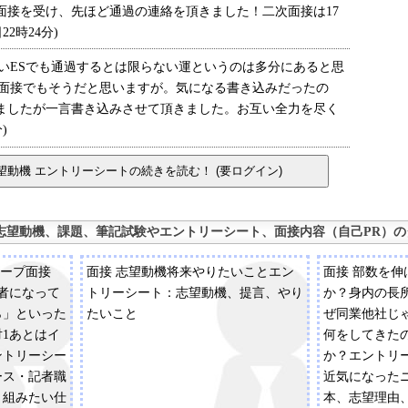
接を受け、先ほど通過の連絡を頂きました！二次面接は17
2時24分)
いESでも通過するとは限らない運というのは多分にあると思
ず面接でもそうだと思いますが。気になる書き込みだったの
ましたが一言書き込みさせて頂きました。お互い全力を尽く
)
志望動機、課題、筆記試験やエントリーシート、面接内容（自己PR）の
ループ面接
面接 志望動機将来やりたいことエン
面接 部数を
者になって
トリーシート：志望動機、提言、やり
か？身内の長
ら」といった
たいこと
ぜ同業他社じ
対1あとはイ
何をしてきた
ントリーシー
か？エントリ
ース・記者職
近気になった
り組みたい仕
本、志望理由