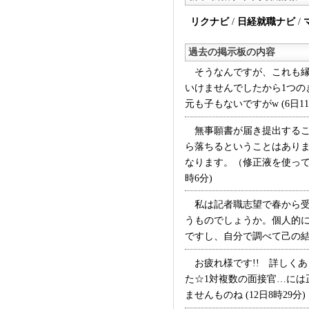
リクナビ
/
日経就職ナビ
/
過去の掲示板の内容
そうなんですが、これも縁
いけませんでしたから1つ
元も子もないですがw (6日11
無事願書が届き提出するこ
ら落ちるということはあり
なります。（修正液を使って
時6分)
私は記者職志望で春から受
うものでしょうか。個人的
ですし、自分で調べて己の結果を
お疲れ様です!! 詳しく
た☆1対複数の面接官…に
ませんものね (12日8時29分)