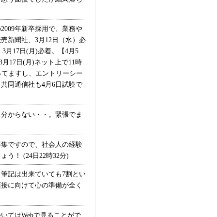
009年新卒採用で、業務や
新聞社、3月12日（水）必
月17日(月)必着。【4月5
17日(月)ネット上で11時
ってますし、エントリーシー
共同通信社も4月6日試験で
分からない・・。緊張でま
集ですので、社会人の経験
 (24日22時32分)
筆記は出来ていても7割とい
面接に向けて心の準備が全く
てはWebで見ることがで