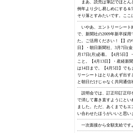
まあ、読売は筆記でほとんど
例年より少し易しめにする＆
そり落とすみたいです。ここは実
いやあ、エントリーシート締
で、新聞社の2009年新卒採
た。ご活用ください！【】の中
日】・朝日新聞社、3月7日(金
月17日(月)必着。【4月5日
こと。【4月13日】・産経新聞
は14日まで。【4月5日】で
リーシートはとりあえず出す
と朝日だけじゃなく共同通信社も4
説明会では、訂正印訂正印を
で消して書き直すようにとい
ました。ただ、あくまでもエ
い合わせたほうがいいと思います。
一次面接から全額支給ですよ。 