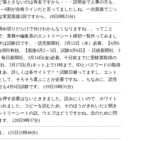
落とさないのは有名ですから・・・説明会で人事の方も、
5～6割が合格ラインだと言ってましたしね。一次面接でごっ
質面接2回ですから。 (8日8時21分)
め切りだらけで分けわかんなくなりますね…。ってこと
用で、業務や編集系のエントリーシート締切一覧作ってみまし
は試験日です。・読売新聞社、3月12日（水）必着。【4月6
)消印有効。【面接4月2～5日、試験4月6日】・日経新聞社、3
】・毎日新聞社、3月14日(金)必着。十日前までに受験票取得の
社、3月17日(月)ネット上で11時まで。IDとパスワードの取得
もまあ、詳しくは各サイトで＾＾試験日被ってますし、エント
として、そろそろ選ぶことが必要ですね…。ちなみに、読売
月6日試験です。 (19日10時31分)
押す必要はないとききました。読みにくいので、ホワイト
われました。コピーを読むため、そのほうがきれいだと聞き
ントリーシートの話。ウエブはどうですかね。念のために問
 (20日9時37分)
(21日21時46分)