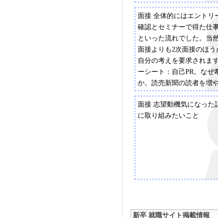
事・紙面の評価・これま
面接 全体的にはエントリ
が広いので、書きやすい
確認とセミナーで得た仕
といった流れでした。当然
面接よりも2次面接のほう
自分の考えを要求されま
ーシート：自己PR。なぜ
か。読売新聞の読者を増
分の考えで。学生時代に
面接 志望動機気になった
たこと。
に取り組みたいこと
新卒 就職サイト掲載情報