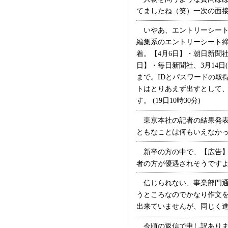
てましたね（笑）一次の面接官
いやあ、エントリーシート締
編集系のエントリーシート締
着。【4月6日】・朝日新聞社、
日】・毎日新聞社、3月14日
まで。IDとパスワードの取
トはとりあえず出すとして、
す。 (19日10時30分)
東京本社の記者の結果発表
ともなことは何もいえなかった
新卒の方の中で、【広告】
者の方が優遇されそうですよね
信じられない、事業部門通
うところなのでかなり作文
出来ていませんが、同じく進ま
今頃の返信で申し訳ありま