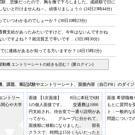
筆記試験、悲惨だったので、胸を撫で下ろしました。成績順で日に
いと行けませんね～。頑張りましょう☆ (24日23時44分)
つわかるのでしょーか？ (30日10時23分)
費支給があったみたいですけど、今年はないんですかね
いですよね？？就活貧乏で辛いです… (3日1時30分)
に連絡があるか知ってる方いますか？ (4日15時2分)
機、課題、筆記試験やエントリーシート、面接内容（自己PR）のダイジ
るエントリー
面接 【1次面接】 8日に本社で6対
面接 希望職種
る関心や大学
1の個人面接です。 交通費は1000
もとに質問を
円支給され、待合室で一通り説明があ
ト：一般的な
ってから、 グループに分かれて、
問題について
面接順に移動になりました。 部長
クラスで、時間は15分くらいだったと