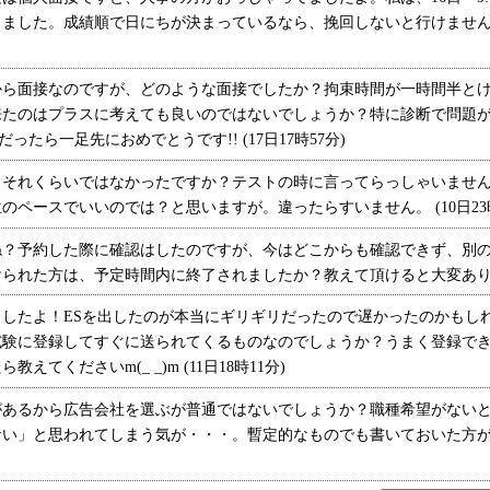
たものはあるか。 ・学生時代に
ました。成績順で日にちが決まっているなら、挽回しないと行けませんね
学んだ事は？ など聞かれました。
志望動機やなぜ広告かはあまり聞かれ
ず、 ESの中から質問され、私の
ら面接なのですが、どのような面接でしたか？拘束時間が一時間半とけ
発言によって、質問が流動的でし
来たのはプラスに考えても良いのではないでしょうか？特に診断で問題
た。 また、私のブログで行った企
ったら一足先におめでとうです!! (17日17時57分)
画が、ポータルサイトで取り上げら
れ、 アクセス数が1日50から4000
それくらいではなかったですか？テストの時に言ってらっしゃいません
に上がったことなどを話したら、
ペースでいいのでは？と思いますが。違ったらすいません。 (10日23時
「おもしろいですね！」といい感触で
ね？予約した際に確認はしたのですが、今はどこからも確認できず、別
した。 その後もその企画(ブレイ
られた方は、予定時間内に終了されましたか？教えて頂けると大変ありがたい
ク前のある商品を使った企画)の話題
で持ちきりでした。 ユニークさと
たよ！ESを出したのが本当にギリギリだったので遅かったのかもしれ
いうか、先見性と独創性をアピールす
試験に登録してすぐに送られてくるものなのでしょうか？うまく登録で
るといいかもしれません。 交通費
てくださいm(_ _)m (11日18時11分)
は1000円支給されました。 ※この
時点で75人から45人ほどに絞られてい
あるから広告会社を選ぶが普通ではないでしょうか？職種希望がないと
たそうです。【最終面接】 交通費
い」と思われてしまう気が・・・。暫定的なものでも書いておいた方が絶
として1000円支給され、その場で適性
検査(性格検査とシールを貼るもの)を