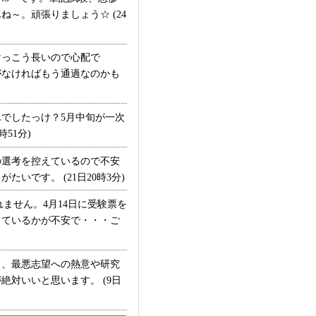
～。頑張りましょう☆ (24
っこう長いので心配で
がなければもう通過なのかも
でしたっけ？5月中旬が一次
51分)
の選考を控えているので不安
です。 (21日20時3分)
ません。4月14日に受験票を
きているかが不安で・・・ご
、最悪志望への熱意や研究
対いいと思います。 (9日