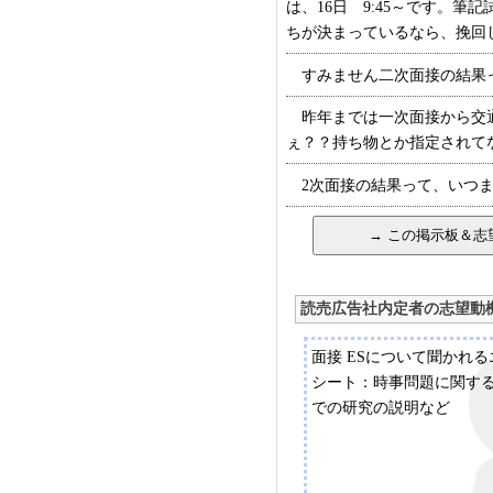
は、16日 9:45～です。
ちが決まっているなら、挽回しな
すみません二次面接の結果ってい
昨年までは一次面接から交通
ぇ？？持ち物とか指定されてな
2次面接の結果って、いつまで
読売広告社内定者の志望動
面接 ESについて聞かれ
シート：時事問題に関す
での研究の説明など