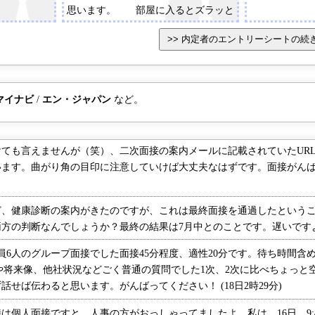
思います。 部屋に入るとズラッと
6人並んでいてびっくりしまし
た。 質問内容は、志望動機、他社
受験状況、学生時代にがんばったこ
と、 スポーツについて、ESの
「がんばったこと」について詳し
マイナビ
/
エン・ジャパン
など。
く、 営業志望だがどんな営業にな
りたいか、どんな仕事をしてみたいの
かが聞かれました。 結果は指定さ
ても言えませんが（笑）、二次面接の案内メールに記載されていたUR
れた日、12日にメールで来まし
ます。曲がり角の目印に注意していけば大丈夫なはずです。面接がんばっ
た。 ※ESで1300人→300人、この
時点で150人強残っていたそうです。
75人ほど通過です。【2次面接】 1
、健康診断の案内がきたのですが、これは最終面接を通過したというこ
対5の局長クラスの個人面接で
の判断なんでしょうか？最終の結果は7月中とのことです。遅いですよね・
す。 面接はほぼESに沿って行わ
れ、 ・気になるメディア(私の
6人のグループ面接でした面接45分程度、適性20分です。待ち時間含
場合はOOH)をどのようにして知った
や将来像、他社状況などごく普通の質問でした1次、2次に比べちょっと
か。 ・最近気になっている広告
せば伝わると思います。がんばってください！ (18日2時29分)
は？ ・広告を見て買ってしまっ
個人面接ですと、人事の方がおっしゃってましたよ。私は、16日 9: