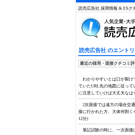
読売広告社 採用情報 & ES
読売広告社 のエントリ
最近の採用・面接クチコミ評
わかりやすいとは口が裂けて
ていたURL先の地図に従っ
に注意していけば大丈夫なはず
2次面接では遠方の場合交通
接に行かれた方、大体何割くら
12分)
筆記試験の時に、一次面接は