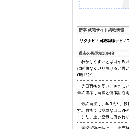
新卒 就職サイト掲載情報
リクナビ
/
日経就職ナビ
/
過去の掲示板の内容
わかりやすいとは口が裂け
に問題なく辿り着けると思い
0時12分)
先日面接を受け、さきほど
最終選考は面接と健康診断両方
最終面接は、学生6人、役員
す。面接では簡単な自己PR
ました。重い空気に流されず話
筆記試験の時に、一次面接は