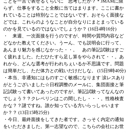
ことを一言で表せるくらいに 思考したか？＊JMAMに限
らず、仕事をすること全般に当てはまります。ここに書か
れていることは特別なことではないです。おそらく面接な
どでは、これらのようなことが自分なりにまとまっている
のかを見ているのではないでしょうか？ (16日4時16分)
・ 来週、一次面接を行うのですが、時間や質問内容など
どなかた教えてください。うーん、でも説明会に行って、
あんまり魅力を感じなかった・・。 あの筆記試験はすご
く疲れました。ただひたすら足し算をやらされて・・。あ
れから、どんな選考が行われちぇいるか不思議です。問題
は簡単だし、ただ体力との戦いだけだしな。 (15日9時40分)
・本当、非通知にはものすごく敏感になります 涙レスあり
がとうございました☆日程調整のメールに、集団面接と筆
記試験って書いてあったのですが、筆記試験ってなんなの
でしょう？？クレペリンはこの間したし・・・。性格検査
かな？？謎ですね。誰か知っている方いらっしゃいます
か？？ (13日15時25分)
・今日、最終面接をしてきた者です。さっそく内定の通知
をいただきました。第一志望なので、こちらの会社にお世