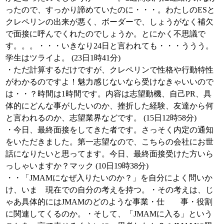
ったので、すっかり諦めていたのに・・・。わたしのESと
クレペリンの出来が悪く、ボーダーで、しょうがなく補欠
で面接に呼んでくれたのでしょうか。とにかく不思議で
す。。。・・・いきなり24日と言われても・・・ううう。
学生はツライよ。 (23日1時41分)
・ただ計算するだけですが、クレペリンで性格や行動特性
がわかるのですよ！魅力感じないなら受けなきゃいいので
は・・？時間は1時間です。内容は志望動機、自己PR、具
体的にどんな事がしたいのか、挫折した経験、友達から何
と言われるのか、志望業界などです。 (15日12時58分)
・今日、最終面接をしてきた者です。さっそく内定の通知
をいただきました。第一志望なので、こちらの会社にお世
話になりたいと思ってます。今日、最終面接受けた方いら
っしゃいますか？マック (10日19時38分)
・・「JMAMになぜ入りたいのか？」を自分によく問いか
け、いま 現在での自分の考えを持つ。・その考えは、じ
ゃあ具体的にはJMAMのどのような事業・仕 事・役割
に関連してくるのか。・そして、「JMAMに入る」という