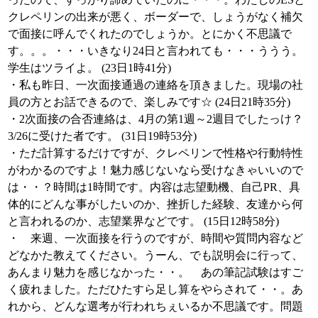
クレペリンの出来が悪く、ボーダーで、しょうがなく補欠
で面接に呼んでくれたのでしょうか。とにかく不思議で
す。。。・・・いきなり24日と言われても・・・ううう。
学生はツライよ。 (23日1時41分)
・私も昨日、一次面接通過の連絡を頂きました。現場の社
員の方とお話できるので、楽しみです☆ (24日21時35分)
・2次面接の合否連絡は、4月の第1週～2週目でしたっけ？
3/26に受けた者です。 (31日19時53分)
・ただ計算するだけですが、クレペリンで性格や行動特性
がわかるのですよ！魅力感じないなら受けなきゃいいので
は・・？時間は1時間です。内容は志望動機、自己PR、具
体的にどんな事がしたいのか、挫折した経験、友達から何
と言われるのか、志望業界などです。 (15日12時58分)
・ 来週、一次面接を行うのですが、時間や質問内容など
どなかた教えてください。うーん、でも説明会に行って、
あんまり魅力を感じなかった・・。 あの筆記試験はすご
く疲れました。ただひたすら足し算をやらされて・・。あ
れから、どんな選考が行われちぇいるか不思議です。問題