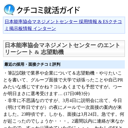
日本能率協会マネジメントセンター 採用情報 & ESクチコ
ミ掲示板情報 インターン
日本能率協会マネジメントセンター のエント
リーシート & 志望動機
最近の採用・面接クチコミ評判
・筆記試験で業界や企業について＆志望動機・やりたいこ
とを書いて、グループ面接で大学で頑張ったことや自己PR
みたいな感じですかね？コレあくまでも予想ですが。つー
か明日まさに選考受けます… (17日0時3分)
・非常に不思議なのですが、3月4日に説明会に出て、今日
（明けて昨日ですが）の夜にメールで一次面接の案内が来
ました。23時頃です。しかも、面接は3月24日。急です。何
が起こったのでしょうか・・・。2週間以内に連絡が来なか
ったので、すっかり諦めていたのに・・・。わたしのESと