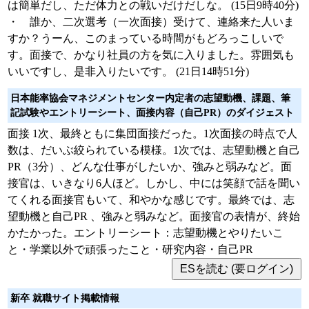
は簡単だし、ただ体力との戦いだけだしな。 (15日9時40分)
・ 誰か、二次選考（一次面接）受けて、連絡来た人いま
すか？うーん、このまっている時間がもどろっこしいで
す。面接で、かなり社員の方を気に入りました。雰囲気も
いいですし、是非入りたいです。 (21日14時51分)
日本能率協会マネジメントセンター内定者の志望動機、課題、筆
記試験やエントリーシート、面接内容（自己PR）のダイジェスト
面接 1次、最終ともに集団面接だった。1次面接の時点で人
数は、だいぶ絞られている模様。1次では、志望動機と自己
PR（3分）、どんな仕事がしたいか、強みと弱みなど。面
接官は、いきなり6人ほど。しかし、中には笑顔で話を聞い
てくれる面接官もいて、和やかな感じです。最終では、志
望動機と自己PR 、強みと弱みなど。面接官の表情が、終始
かたかった。エントリーシート：志望動機とやりたいこ
と・学業以外で頑張ったこと・研究内容・自己PR
新卒 就職サイト掲載情報