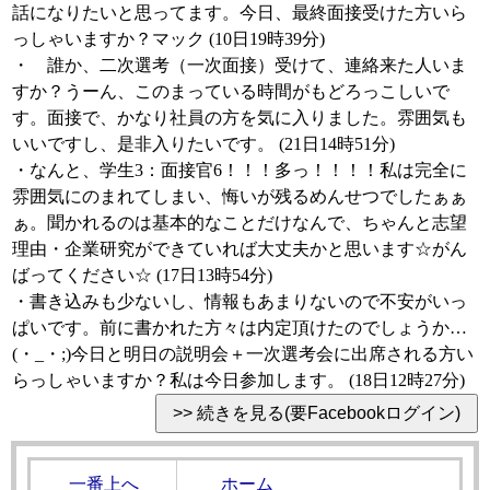
話になりたいと思ってます。今日、最終面接受けた方いら
っしゃいますか？マック (10日19時39分)
・ 誰か、二次選考（一次面接）受けて、連絡来た人いま
すか？うーん、このまっている時間がもどろっこしいで
す。面接で、かなり社員の方を気に入りました。雰囲気も
いいですし、是非入りたいです。 (21日14時51分)
・なんと、学生3：面接官6！！！多っ！！！！私は完全に
雰囲気にのまれてしまい、悔いが残るめんせつでしたぁぁ
ぁ。聞かれるのは基本的なことだけなんで、ちゃんと志望
理由・企業研究ができていれば大丈夫かと思います☆がん
ばってください☆ (17日13時54分)
・書き込みも少ないし、情報もあまりないので不安がいっ
ぱいです。前に書かれた方々は内定頂けたのでしょうか…
(・_・;)今日と明日の説明会＋一次選考会に出席される方い
らっしゃいますか？私は今日参加します。 (18日12時27分)
一番上へ
ホーム