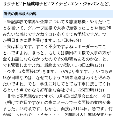
リクナビ
/
日経就職ナビ
/
マイナビ
/
エン・ジャパン
など。
過去の掲示板の内容
・筆記試験で業界や企業について＆志望動機・やりたいこ
とを書いて、グループ面接で大学で頑張ったことや自己PR
みたいな感じですかね？コレあくまでも予想ですが。つー
か明日まさに選考受けます… (17日0時3分)
・実は私もです。すごく不安ですよね…ボーダーってこ
と…ですよね、きっと。もしくは前回の面接で人事の方が
全くお話にならなかったのでその影響もあるのかな、と。
でも緊張しますよね。最終までが遠い… (8日22時12分)
・今度、2次面接に行きます。（やはり夜です。）いつも連
絡が日曜なのは、なぜでしょう？結果連絡はわりと遅めみ
たいですね。でも、学生に対してとても丁寧に接してくれ
るという点でかなり好印象な会社です。 (25日3時11分)
・非常に不思議なのですが、3月4日に説明会に出て、今日
（明けて昨日ですが）の夜にメールで一次面接の案内が来
ました。23時頃です。しかも、面接は3月24日。急です。何
が起こったのでしょうか・・・。2週間以内に連絡が来なか