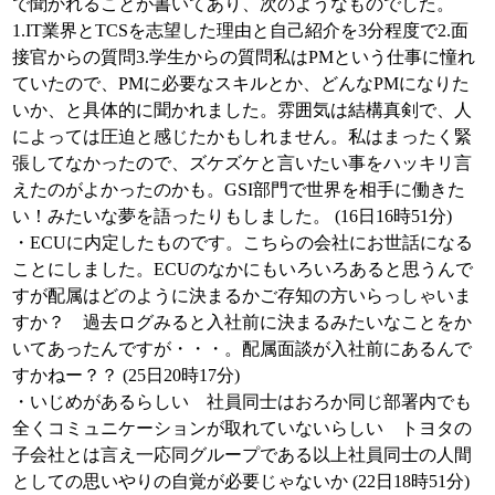
で聞かれることが書いてあり、次のようなものでした。
1.IT業界とTCSを志望した理由と自己紹介を3分程度で2.面
接官からの質問3.学生からの質問私はPMという仕事に憧れ
ていたので、PMに必要なスキルとか、どんなPMになりた
いか、と具体的に聞かれました。雰囲気は結構真剣で、人
によっては圧迫と感じたかもしれません。私はまったく緊
張してなかったので、ズケズケと言いたい事をハッキリ言
えたのがよかったのかも。GSI部門で世界を相手に働きた
い！みたいな夢を語ったりもしました。 (16日16時51分)
・ECUに内定したものです。こちらの会社にお世話になる
ことにしました。ECUのなかにもいろいろあると思うんで
すが配属はどのように決まるかご存知の方いらっしゃいま
すか？ 過去ログみると入社前に決まるみたいなことをか
いてあったんですが・・・。配属面談が入社前にあるんで
すかねー？？ (25日20時17分)
・いじめがあるらしい 社員同士はおろか同じ部署内でも
全くコミュニケーションが取れていないらしい トヨタの
子会社とは言え一応同グループである以上社員同士の人間
としての思いやりの自覚が必要じゃないか (22日18時51分)