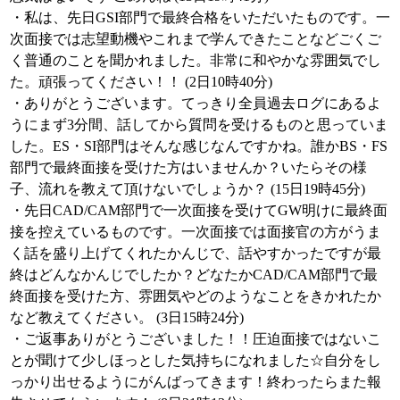
・私は、先日GSI部門で最終合格をいただいたものです。一
次面接では志望動機やこれまで学んできたことなどごくご
く普通のことを聞かれました。非常に和やかな雰囲気でし
た。頑張ってください！！ (2日10時40分)
・ありがとうございます。てっきり全員過去ログにあるよ
うにまず3分間、話してから質問を受けるものと思っていま
した。ES・SI部門はそんな感じなんですかね。誰かBS・FS
部門で最終面接を受けた方はいませんか？いたらその様
子、流れを教えて頂けないでしょうか？ (15日19時45分)
・先日CAD/CAM部門で一次面接を受けてGW明けに最終面
接を控えているものです。一次面接では面接官の方がうま
く話を盛り上げてくれたかんじで、話やすかったですが最
終はどんなかんじでしたか？どなたかCAD/CAM部門で最
終面接を受けた方、雰囲気やどのようなことをきかれたか
など教えてください。 (3日15時24分)
・ご返事ありがとうございました！！圧迫面接ではないこ
とが聞けて少しほっとした気持ちになれました☆自分をし
っかり出せるようにがんばってきます！終わったらまた報