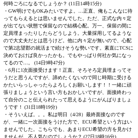
何時ごろになるでしょうか？ (11日14時15分)
・GW明けでもOKみたいですよ。…正直、俺もこんなに待
ってもらえるとは思いませんでした。ただ、正式な内々定
が出てない状態で保留なので結構心配。万一、保留の間に
定員埋まったりしたらどうしよう。大量採用してるような
ので大丈夫だとは思うけど。他に内々定が無いので、心配
で第2志望郡の就活まで続けそうな勢いです。素直にTCSに
決めておけば良かったかも。でもやっぱり何社か気になっ
てるので…。 (14日9時47分)
・6月に1次面接受けます！正直、そろそろ定員埋まってそ
うだと思うんですが、諦めたくないので同じ時期に受ける
かたいらっしゃったらよろしくお願いします！！一緒に頑
張りましょうという言い方もおかしいですが、面接終わっ
て自分のこと伝えられたって思えるようにがんばりましょ
うです！ (31日18時19分)
・そういえば。。。私は明日（4/28）最終面接なのです
が、一緒に一次面接をうけた方で、ECU希望という方はい
ませんでした。こちらでも、あまりECU希望の方を見かけ
ませんが、不人気なのでしょうか？ (27日18時16分)