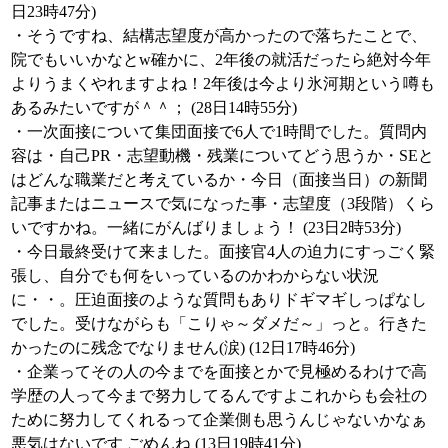
日23時47分)
・そうですね、結構志望度が高かったので落ちたことで、
院でもいいかなとw確かに、2年後の就活だったら絶対今年
よりうまくやれますよね！2年後は今より氷河期という噂も
あるみたいですが＾＾； (28日14時55分)
・一次面接について集団面接で6人で1時間でした。質問内
容は・自己PR・志望動機・残業についてどう思うか・SEと
はどんな職業だと考えているか・今日（面接当日）の新聞
記事またはニュースで気になった事・志望度（3段階）くら
いですかね。一緒にがんばりましょう！ (23日2時53分)
・今日最終受けて来ました。面接官4人の迫力にすっごく緊
張し、自分でも何をいっているのかわからない状況
に・・。圧迫面接のような質問もありドギマギしっぱなし
でした。受けながらも「こりゃ～ダメだ～」っと。行きた
かったのに残念でなりません(涙) (12日17時46分)
・企業ってその人の今までを面接とかで見極めるわけで高
学歴の人って今まで努力してるんですよこれからも会社の
ために努力してくれるって企業側も思うんじゃないかなぁ
悪気はないです ごめんね (13日19時41分)