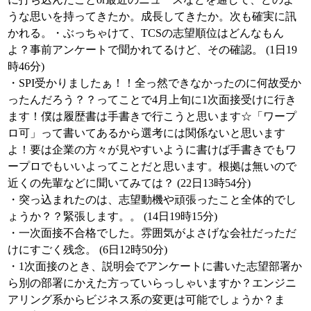
うな思いを持ってきたか。成長してきたか。次も確実に訊
かれる。・ぶっちゃけて、TCSの志望順位はどんなもん
よ？事前アンケートで聞かれてるけど、その確認。 (1日19
時46分)
・SPI受かりましたぁ！！全っ然できなかったのに何故受か
ったんだろう？？ってことで4月上旬に1次面接受けに行き
ます！僕は履歴書は手書きで行こうと思います☆「ワープ
ロ可」って書いてあるから選考には関係ないと思います
よ！要は企業の方々が見やすいように書けば手書きでもワ
ープロでもいいよってことだと思います。根拠は無いので
近くの先輩などに聞いてみては？ (22日13時54分)
・突っ込まれたのは、志望動機や頑張ったこと全体的でし
ょうか？？緊張します。。 (14日19時15分)
・一次面接不合格でした。雰囲気がよさげな会社だっただ
けにすごく残念。 (6日12時50分)
・1次面接のとき、説明会でアンケートに書いた志望部署か
ら別の部署にかえた方っていらっしゃいますか？エンジニ
アリング系からビジネス系の変更は可能でしょうか？ま