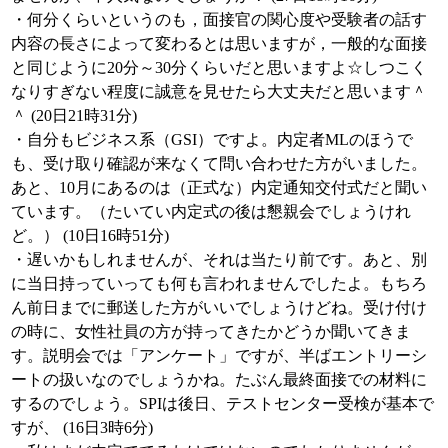
・何分くらいというのも，面接官の関心度や受験者の話す
内容の長さによって変わるとは思いますが，一般的な面接
と同じように20分～30分くらいだと思いますよ☆しつこく
なりすぎない程度に誠意を見せたら大丈夫だと思います＾
＾ (20日21時31分)
・自分もビジネス系（GSI）ですよ。内定者MLのほうで
も、受け取り確認が来なくて問い合わせた方がいました。
あと、10月にあるのは（正式な）内定通知交付式だと聞い
ています。（たいてい内定式の後は懇親会でしょうけれ
ど。） (10日16時51分)
・遅いかもしれませんが、それは当たり前です。あと、別
に当日持っていっても何も言われませんでしたよ。もちろ
ん前日までに郵送した方がいいでしょうけどね。受け付け
の時に、女性社員の方が持ってきたかどうか聞いてきま
す。説明会では「アンケート」ですが、半ばエントリーシ
ートの扱いなのでしょうかね。たぶん最終面接での材料に
するのでしょう。SPIは後日、テストセンター受検が基本で
すが、 (16日3時6分)