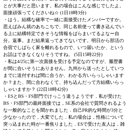
とが大事だと思います。私の場合はこんな感じでしたよ。
面接頑張ってくださいね☆ (1日18時3分)
・はう。結構な確率で一緒に面接受けたメンバーですか。
思えばみん就のあちこちで、同じ名前使って書き込んでい
る上に結構特定できそうな情報をばらまいてるよなー自
分。返事。まだ結果返ってきてないです。明日から部活の
合宿でしばらく家を離れるもので、いつ届いたか、という
お話はできなくなりそうですね。 (5日15時22分)
・私は4/25に第一次面接を受ける予定なのですが、履歴書
が間に合いそうにありません。九州から送ったとしていつ
までに送付すれば間に合うか、わかる方いらっしゃいます
か？また、間に合わなくて、持ち込んだって方結構いらっ
しゃいますか？ (22日18時42分)
・ESとBS・FS部門でけっこう違うようです．私が受けた
BS・FS部門の最終面接では，SE系の会社で質問されるよう
な一般的なことを聞かれました．自己PR的な時間が3分と
少なかったので，大変でした．私の場合は，性格について
突っ込まれた時が一番焦りました．ESで受けた友人は，雑