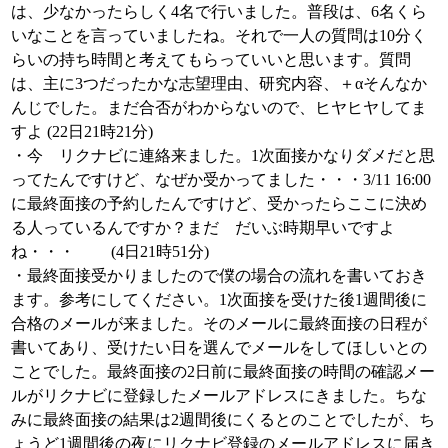
は、少なかったらしく4名で行いました。普段は、6名くら
いなことを言っていましたね。それで一人の質問は10分く
らいの持ち時間と考えてもらっていいと思います。質問
は、主に3つだったかな志望理由、研究内容、＋αそんなか
んじでした。まだ合否がわからないので、ヒヤヒヤしてま
すよ (22日21時21分)
・今 リクナビに連絡来ました。1次面接かなりダメだと思
ってたんですけど、なぜか受かってました・・・3/11 16:00
に最終面接の予約したんですけど、受かったらここに決め
る人っているんですか？まだ だいぶ時期早いですよ
ね・・・ (4日21時51分)
・最終面接受かりましたので僕の場合の流れを書いておき
ます。参考にしてください。1次面接を受けた後1週間後に
合格のメールが来ました。そのメールに最終面接の日程が
書いてあり、受けたい日を選んでメールをしてほしいとの
ことでした。最終面接の2日前に最終面接の時間の確認メー
ルがリクナビに登録したメールアドレスにきました。ちな
みに最終面接の結果は2週間後にくるとのことでしたが、ち
ょうど1週間後の夜にリクナビ登録のメールアドレスに届き