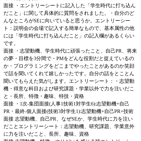
面接 ・エントリーシートに記入した「学生時代に打ち込ん
だこと」に関して具体的に質問をされました。・自分のど
んなところがSEに向いていると思うか。エントリーシー
ト：説明会の会場で記入する簡単なもので、基本属性の他
には「学生時代に打ち込んだこと」の記入欄があるくらい
です。
面接 ・志望動機、学生時代に頑張ったこと、自己PR、将来
の夢・目標を3分間で・PMをどんな役割だと捉えているの
か・プログラミングをどこまでやったことがあるのか笑顔
で話を聞いてくれて嬉しかったです。自分の話をとことん
聞いてもらえた気がします。エントリーシート：・志望動
機・得意な科目および研究課題・学業以外で力を注いだこ
と・長所、特徴・趣味、特技・資格
面接 ・1次-集団面接(人事1技術1対学生6):志望動機+自己
PR・最終-個人面接(技術3対学生1):志望動機+自己PR+技術
面接 志望動機、自己PR、なぜSEか、学生時代に力を注い
だことエントリーシート：志望動機、研究課題、学業意外
に力を注いだこと、長所、趣味、資格