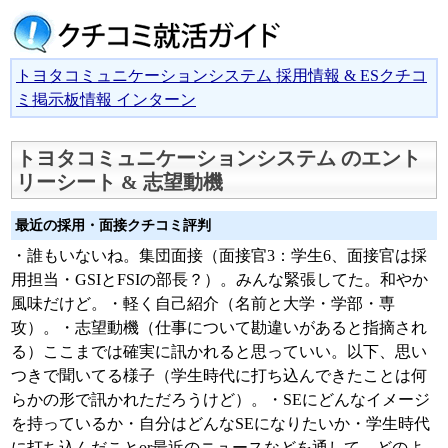
トヨタコミュニケーションシステム 採用情報 & ESクチコ
ミ掲示板情報 インターン
トヨタコミュニケーションシステム のエント
リーシート & 志望動機
最近の採用・面接クチコミ評判
・誰もいないね。集団面接（面接官3：学生6、面接官は採
用担当・GSIとFSIの部長？）。みんな緊張してた。和やか
風味だけど。・軽く自己紹介（名前と大学・学部・専
攻）。・志望動機（仕事について勘違いがあると指摘され
る）ここまでは確実に訊かれると思っていい。以下、思い
つきで聞いてる様子（学生時代に打ち込んできたことは何
らかの形で訊かれただろうけど）。・SEにどんなイメージ
を持っているか・自分はどんなSEになりたいか・学生時代
に打ち込んだことor最近のニュースなどを通して、どのよ