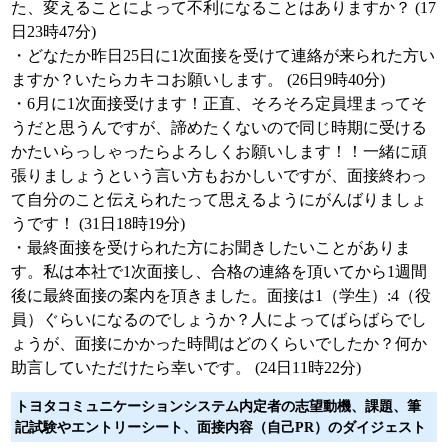
た、変えることによって不利になることはありますか？ (17
日23時47分)
・どなたか昨日25日に1次面接を受けて連絡が来られた方い
ますか？いたらカキコお願いします。 (26日9時40分)
・6月に1次面接受けます！正直、そろそろ定員埋まってそ
うだと思うんですが、諦めたくないので同じ時期に受ける
かたいらっしゃったらよろしくお願いします！！一緒に頑
張りましょうという言い方もおかしいですが、面接終わっ
て自分のこと伝えられたって思えるようにがんばりましょ
うです！ (31日18時19分)
・最終面接を受けられた方にお聞きしたいことがありま
す。私は本社で1次面接し、合格の連絡を頂いてから1週間
後に最終面接の案内を頂きました。面接は1（学生）:4（役
員）ぐらいになるのでしょうか？人によってばらばらでし
ょうが、面接にかかった時間はどのくらいでしたか？何か
助言していただけたら幸いです。 (24日11時22分)
トヨタコミュニケーションシステム内定者の志望動機、課題、筆
記試験やエントリーシート、面接内容（自己PR）のダイジェスト