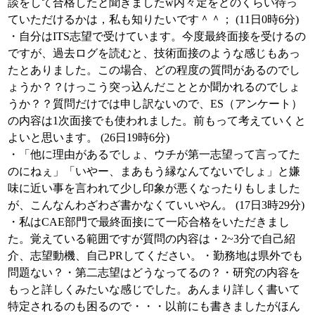
談をして合格したと聞きましたw内々定をどのくらい待っ
ていただけるかは，私も知りたいです＾＾； (11日0時6分)
・自分はITS志望で受けています。今度最終面接を受けるの
ですが、過去ログを読むと、技術面接のような感じもあっ
たとありました。この場合、どの程度の質問があるのでし
ょうか？？けっこう突っ込んだこととか聞かれるのでしょ
うか？？質問だけでは申し訳ないので、ES（アンケート）
の内容は1次面接でも使われました。前もって考えていくと
よいと思います。 (26日19時6分)
・「他に理由があるでしょ、ウチが第一志望って言ってた
のにねぇ」「いやー、まあもう縁なんてないでしょ」と嫌
味に近い事を言われて少し印象が悪くなったりもしました
が、こんなんわざわざ書かなくていいやん。 (17日3時29分)
・私はCAE部門で最終面接にて一応合格をいただきまし
た。覚えている範囲ですが質問の内容は・2~3分で自己紹
介、志望動機、自己PRしてください。・勤務地は県外でも
問題ない？・第二志望はどうなってるの？・研究の内容を
もっと詳しくみたいな感じでした。あんまり詳しく書いて
特定されるのも困るので・・・以前にも書きましたがほん