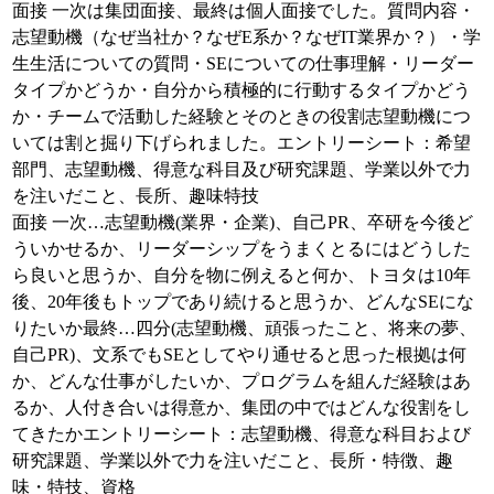
面接 一次は集団面接、最終は個人面接でした。質問内容・
志望動機（なぜ当社か？なぜE系か？なぜIT業界か？）・学
生生活についての質問・SEについての仕事理解・リーダー
タイプかどうか・自分から積極的に行動するタイプかどう
か・チームで活動した経験とそのときの役割志望動機につ
いては割と掘り下げられました。エントリーシート：希望
部門、志望動機、得意な科目及び研究課題、学業以外で力
を注いだこと、長所、趣味特技
面接 一次…志望動機(業界・企業)、自己PR、卒研を今後ど
ういかせるか、リーダーシップをうまくとるにはどうした
ら良いと思うか、自分を物に例えると何か、トヨタは10年
後、20年後もトップであり続けると思うか、どんなSEにな
りたいか最終…四分(志望動機、頑張ったこと、将来の夢、
自己PR)、文系でもSEとしてやり通せると思った根拠は何
か、どんな仕事がしたいか、プログラムを組んだ経験はあ
るか、人付き合いは得意か、集団の中ではどんな役割をし
てきたかエントリーシート：志望動機、得意な科目および
研究課題、学業以外で力を注いだこと、長所・特徴、趣
味・特技、資格