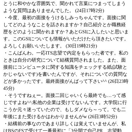
とうに和やかな雰囲気で、聞かれて言葉につまってしまう
ような質問はありませんでした。 (24日17時2分)
・今度、最初の面接をうけるしみっちゃんです。面接に関
してどのようなことを話されますか？自己紹介とか職務経
歴をどのように聞かれますか？あとGSIに入したいと思いま
す。このGSIについても情報がいただけたら頂きたいです。
よろしくお願いいたします。 (30日19時21分)
・こんばんわ。一応ITS志望で内定をもらった者です。私の
ときは自分の研究について結構質問されました。また、面
接前にコンピュータに関する知識をチェックする紙(試験と
かじゃないです)を書いたんですが、それについての質問な
どが多かったです。最終面接がんばって下さい^^ (26日23時
45分)
・そうですねぇー。面接二回じゃいくら最終でも…って感
じですよね^^;私他の企業は受けてないんです。大学院に行
こうか元々迷っていたので、もしダメなら～って。でも二
年後にまた受けるかはわかりませんがw (26日3時52分)
・結構前の事なのであまり詳しくは覚えていませんが、私
はBSのFSで受けて一番最初に「3分間で自己PR、志望動