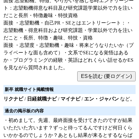
面接 志望動機、特徴、やりがいを感じる時エントリーシー
ト：志望動機得意な科目及び研究課題学業以外で力を注い
だこと長所・特徴趣味・特技資格
面接 ・志望動機・自己PR・SEとはエントリーシート：・
志望動機・得意科目および研究課題・学業以外で力を注い
だこと・長所、特徴・趣味、特技・資格
面接 ・志望度・志望動機・趣味・将来どうなりたいか（プ
ライベートな面も含めて）・文系でSEになる覚悟はある
か・プログラミングの経験・英語はどれくらい話せるかES
を見ながら質問されました。
新卒 就職サイト掲載情報
リクナビ
/
日経就職ナビ
/
マイナビ
/
エン・ジャパン
など。
過去の掲示板の内容
・初めまして。先週、最終面接を受けてきたのですが結果
いただいた方います？ずっと待ってるんですけど何日くら
いかかるのでしょうか？あともし結果が来るとするならば