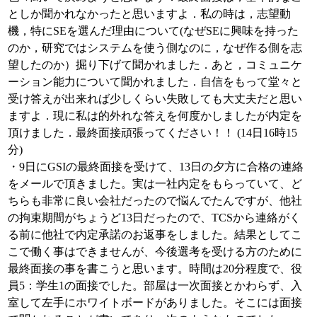
としか聞かれなかったと思いますよ．私の時は，志望動
機，特にSEを選んだ理由について(なぜSEに興味を持った
のか，研究ではシステムを使う側なのに，なぜ作る側を志
望したのか）掘り下げて聞かれました．あと，コミュニケ
ーション能力について聞かれました．自信をもって堂々と
受け答えが出来れば少しくらい失敗しても大丈夫だと思い
ますよ．現に私は的外れな答えを何度かしましたが内定を
頂けました．最終面接頑張ってください！！ (14日16時15
分)
・9日にGSIの最終面接を受けて、13日の夕方に合格の連絡
をメールで頂きました。実は一社内定をもらっていて、ど
ちらも非常に良い会社だったので悩んでたんですが、他社
の拘束期間がちょうど13日だったので、TCSから連絡がく
る前に他社で内定承諾のお返事をしました。結果としてこ
こで働く事はできませんが、今後選考を受ける方のために
最終面接の事を書こうと思います。時間は20分程度で、役
員5：学生1の面接でした。部屋は一次面接とかわらず、入
室して左手にホワイトボードがありました。そこには面接