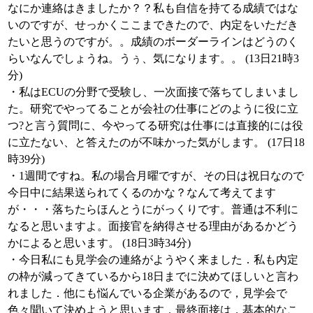
なにか連絡はきましたか？？私も自信を持てる成績ではな
いのですが、せっかくここまできたので、内定をいただき
たいと思うのですが。。成績のボーダーラインはどうのく
らいなんでしょうね。うぅ、気になります。。 (13日21時3
分)
・私はECUの分野で受験し、一次面接で落ちてしまいまし
た。研究でやってることが会社の仕事にどのように役に立
つ?と言う質問に、今やってる研究は仕事には直接的には役
に立たない、と答えたのが不味かった気がします。 (17日18
時39分)
・1週間ですね。私の場合月曜ですが、その日は祝日なので
今日中に結果送られてくるのかな？なんて考えてます
が・・・落ちたらほんとうにがっくりです。普通は不利に
なると思いますよ。面接官を納得させる理由があるかどう
かによると思います。 (18日3時34分)
・今日私にも見学会の連絡がようやく来ました．私も内定
の枠が減ってきているから18日までに決めてほしいと言わ
れました．他にも悩んでいる企業があるので，見学会で
色々聞いて決めようと思います．最終面接は，基本的なこ