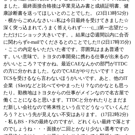
ました。最終面接合格後は卒業見込み書と成績証明書、健
康診断書を送ってほしいとのことでした。 (23日13時52分)
・横からごめんなさい↓↓私は今日最終を受けてきました☆
深く突っ込まれて,うまく答えられず‥‥(;_;)第一志望だっ
ただけにショック大きいです。。結果は②週間以内に合否
に関わらずe-mailでくださるとのことでした!! (2日17時35分)
・ここの内定をいただいた者です。雰囲気はまあ普通で
す。いい意味で。トヨタの車開発に携わる仕事が出来るの
がいいところ？ですかね。最近CAEなんかの部門がTTDC
の方に分かれました。なのでCAEがやりたいです！とは
TCSを受けるなら言わないほうがいいです。あと、他のIT
企業（SIer)などと比べてややまったり？なのかなとも思っ
たり。勤務地はトヨタからの仕事がメインなので名古屋で
働くことになると思います。TTDCと分かれたりとまだま
だ新しい会社なので将来性という点でどうなっていくんだ
ろう？という先が見えない不安はあります。 (17日2時2分)
・私もBS・FSの最終なのですが、どれくらい最終で落とす
のでしょうね・・・面接が二回とかなり少ない選考ですの