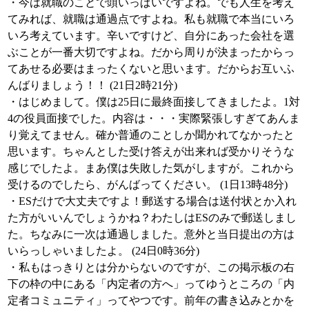
・今は就職のことで頭いっぱいですよね。でも人生を考え
てみれば、就職は通過点ですよね。私も就職で本当にいろ
いろ考えています。辛いですけど、自分にあった会社を選
ぶことが一番大切ですよね。だから周りが決まったからっ
てあせる必要はまったくないと思います。だからお互いふ
んばりましょう！！ (21日2時21分)
・はじめまして。僕は25日に最終面接してきましたよ。1対
4の役員面接でした。内容は・・・実際緊張しすぎてあんま
り覚えてません。確か普通のことしか聞かれてなかったと
思います。ちゃんとした受け答えが出来れば受かりそうな
感じでしたよ。まあ僕は失敗した気がしますが。これから
受けるのでしたら、がんばってください。 (1日13時48分)
・ESだけで大丈夫ですよ！郵送する場合は送付状とか入れ
た方がいいんでしょうかね？わたしはESのみで郵送しまし
た。ちなみに一次は通過しました。意外と当日提出の方は
いらっしゃいましたよ。 (24日0時36分)
・私もはっきりとは分からないのですが、この掲示板の右
下の枠の中にある「内定者の方へ」ってゆうところの「内
定者コミュニティ」ってやつです。前年の書き込みとかを