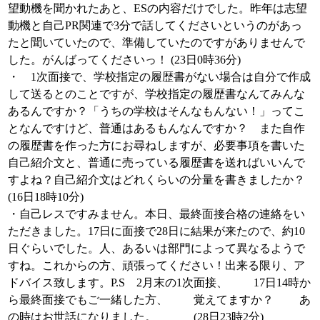
望動機を聞かれたあと、ESの内容だけでした。昨年は志望
動機と自己PR関連で3分で話してくださいというのがあっ
たと聞いていたので、準備していたのですがありませんで
した。がんばってくださいっ！ (23日0時36分)
・ 1次面接で、学校指定の履歴書がない場合は自分で作成
して送るとのことですが、学校指定の履歴書なんてみんな
あるんですか？「うちの学校はそんなもんない！」ってこ
となんですけど、普通はあるもんなんですか？ また自作
の履歴書を作った方にお尋ねしますが、必要事項を書いた
自己紹介文と、普通に売っている履歴書を送ればいいんで
すよね？自己紹介文はどれくらいの分量を書きましたか？
(16日18時10分)
・自己レスですみません。本日、最終面接合格の連絡をい
ただきました。17日に面接で28日に結果が来たので、約10
日ぐらいでした。人、あるいは部門によって異なるようで
すね。これからの方、頑張ってください！出来る限り、ア
ドバイス致します。P.S 2月末の1次面接、 17日14時か
ら最終面接でもご一緒した方、 覚えてますか？ あ
の時はお世話になりました。 (28日23時2分)