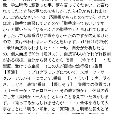
機、学生時代に頑張った事、夢を言ってください」と言わ
れましたよ☆前の事なのでもしかしたら4分かもしれませ
ん…ごめんなさい(^_^;)一応順番があったのですが、それと
は違う順番で練習していたので「順番違ってもいいです
か」と聞いたら「なるべくこの順番で」と言われてしまい
ました…でも順番通りに喋らなかったのですが内定頂けた
ので、要は伝わればいいのだと思います。 (15日21時29分)
・最終面接祈られました・・・一応、自分が分析したも
の。個人面接で20分（短けぇ）。面接官4人のそれぞれ役割
がある模様。自分から見て右から1番目 【怖そう】 ：志
望度、受けてる企業 （この人が面接の進行役）2番目
【普通】 ：プログラミングについて、スポーツ・サー
クル・アルバイトについて3番目 【チャラい】：声、明る
さ、しぐさ、表情4番目 【優しそう】：集団での位置づけ
（リーダーか・フォロワーか・その他大勢か）、休日の過
ごし方（集団か・一人か）ということを見ていた気がしま
す。（違ってるかもしれませんが・・・）全体を通して大
事なことは「明るい印象」と「質問に対し明確な答えとそ