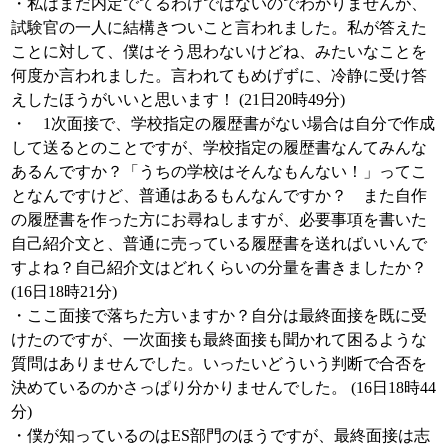
・私はまだ内定でてるわけではないのでわかりませんが、
試験官の一人に結構きついこと言われました。私が答えた
ことに対して、僕はそう思わないけどね、みたいなことを
何度か言われました。言われてもめげずに、冷静に受け答
えしたほうがいいと思います！ (21日20時49分)
・ 1次面接で、学校指定の履歴書がない場合は自分で作成
して送るとのことですが、学校指定の履歴書なんてみんな
あるんですか？「うちの学校はそんなもんない！」ってこ
となんですけど、普通はあるもんなんですか？ また自作
の履歴書を作った方にお尋ねしますが、必要事項を書いた
自己紹介文と、普通に売っている履歴書を送ればいいんで
すよね？自己紹介文はどれくらいの分量を書きましたか？
(16日18時21分)
・ここ面接で落ちた方いますか？自分は最終面接を既に受
けたのですが、一次面接も最終面接も聞かれて困るような
質問はありませんでした。いったいどういう判断で合否を
決めているのかさっぱり分かりませんでした。 (16日18時44
分)
・僕が知っているのはES部門のほうですが、最終面接は志