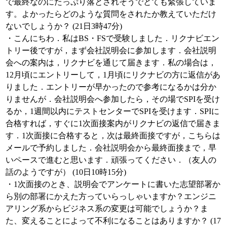
で最終なのにたっぷり落とされそうでとても緊張していま
す。よかったらどのような質問をされたか教えていただけ
ないでしょうか？ (21日3時47分)
・こんにちわ．私はBS・FSで受験しました．リクナビエン
トリー後ですが，まず会社説明会に参加します．会社説明
会への案内は，リクナビを通じて届きます．私の場合は，
12月頃にエントリーして，1月頃にリクナビの方に返信があ
りました．エントリーが早かったので参考になるかは分か
りませんが．会社説明会へ参加したら，その場でSPIを受け
るか，1週間以内にテストセンターでSPIを受けます．SPIに
合格すれば，すぐに1次面接案内がリクナビの返信で届きま
す．1次面接に合格すると，次は最終面接ですが，こちらは
メールで予約しました．会社説明会から最終面接まで，早
いペースで進むと思います．頑張ってください．（友人の
話のようですが） (10日10時15分)
・1次面接のとき、説明会でアンケートに書いた志望部署か
ら別の部署にかえた方っていらっしゃいますか？エンジニ
アリング系からビジネス系の変更は可能でしょうか？ま
た、変えることによって不利になることはありますか？ (17