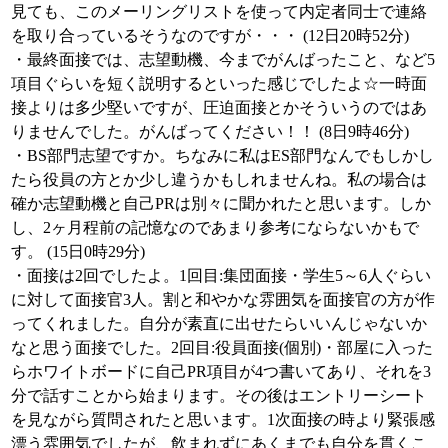
見ても、このメーリングリストを使って内定者同士で連絡
を取り合っているそうなのですが・・・ (12日20時52分)
・最終面接では、志望動機、今までがんばったこと、など5
項目ぐらいを短く説明するといった感じでしたよ☆一時面
接よりは多少堅いですが、圧迫面接とかそういうのではあ
りませんでした。がんばってください！！ (8日9時46分)
・BS部門志望ですか。ちなみに私はES部門なんでもしかし
たら役員の方とか少し違うかもしれませんね。私の場合は
確か志望動機と自己PRは別々に聞かれたと思います。しか
し、2ヶ月程前の記憶なのであまり参考にならないかもで
す。 (15日0時29分)
・面接は2回でしたよ。1回目:集団面接・学生5～6人ぐらい
に対して面接官3人。割と和やかな雰囲気を面接官の方が作
ってくれました。自分が素直に出せたらいいんじゃないか
なと思う面接でした。2回目:役員面接(個別)・部屋に入った
らホワイトボードに自己PR項目が4つ書いてあり、それを3
分で話すことから始まります。その後はエントリーシート
を見ながら質問されたと思います。1次面接の時より緊張感
漂う雰囲気でしたが、飲まれずにあくまでも自分を貫くこ