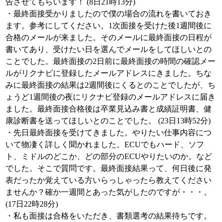
告させてもらいます！ (8日21時13分)
・最終面接受かりましたので僕の場合の流れを書いておき
ます。参考にしてください。1次面接を受けた後1週間後に
合格のメールが来ました。そのメールに最終面接の日程が
書いてあり、受けたい日を選んでメールをしてほしいとの
ことでした。最終面接の2日前に最終面接の時間の確認メー
ルがリクナビに登録したメールアドレスにきました。ちな
みに最終面接の結果は2週間後にくるとのことでしたが、ち
ょうど1週間後の夜にリクナビ登録のメールアドレスに届き
ました。最終面接合格後は卒業見込み書と成績証明書、健
康診断書を送ってほしいとのことでした。 (23日13時52分)
・先日最終面接を受けてきました。やりたい仕事内容につ
いて物凄く詳しく聞かれました。ECUでもハード、ソフ
ト、ミドルのどこか、どの部分のECUやりたいのか。など
でした。そこで質問です。最終面接結果って、何日後に発
表だったか覚えている方いらっしゃったら教えてください
ませんか？確か一週間とあった気がしたのですが・・・。
(17日22時28分)
・私も面接は合格をいただき、書類選考の結果待ちです。