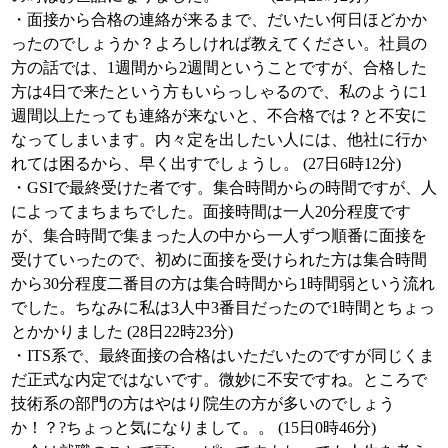
・面接から合格の連絡が来るまで、だいたい何日ほどかか
ったのでしょうか？よろしければ教えてください。社員の
方の話では、1週間から2週間ということですが、合格した
方は4日で来たという方もいらっしゃるので、私のように1
週間以上たっても連絡が来ないと、不合格では？と不安に
なってしまいます。内々定を出したい人には、他社に行か
れては困るから、早く出すでしょうし。 (27日6時12分)
・GSIで最終受けた者です。集合時間からの時間ですが、人
によってまちまちでした。面接時間は一人20分程度です
が、集合時間で集まった人の中から一人ずつ順番に面接を
受けていったので、初めに面接を受けられた方は集合時間
から30分程度二番目の方は集合時間から1時間弱という流れ
でした。ちなみに私は3人中3番目だったので1時間とちょっ
とかかりました (28日22時23分)
・ITS系で、最終面接の合格はいただいたのですが同じくま
だ正式な内定ではないです。微妙に不安ですね。ところで
技術系の部門の方はやはり院生の方が多いのでしょう
か！？?ちょっと気になりまして。。 (15日0時46分)