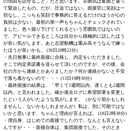
の理由を話せること」だと思います。雰囲気は集面と違っ
て緊迫したもの。だが、圧迫ではない。面接官に笑顔は一
切なし。こっちも笑顔で事務的に答えるだけのほうが心の
負担は少ない。最初の第一声もちゃんとチェックされてい
ました。色々掘り下げてくれるという雰囲気ではないの
で、アピールできるところは自分から積極的に話したほう
が良い気がします。あと志望動機は重み高そうなんで練っ
たほうが良いかも。 (30日20時22分)
・先日無事に最終面接に合格し、内定をいただきました。
そこで内定承諾書を送らせて頂いたのですが、その後、会
社の方から連絡とかありましたか？何か連絡がないと不安
で落ち着かないので・・・ (13日19時30分)
・最終面接の結果は、「早くて1週間以内、遅くとも2週間
以内」と言われました。確か過去ログに希望部署を変更し
たという人がいたような気がします。（かなり前かもしれ
ませんし、ないかもしれませんが）私は、別に可能ではな
いかと思います、ちゃんと理由が言えれば。 (18日2時38分)
・僕自身、はじめての面接でしたので、なんとも言えない
んですが・・・面接自体は、集団面接でした。そのとき