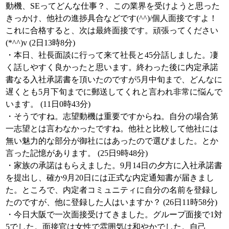
動機、SEってどんな仕事？、この業界を受けようと思った
きっかけ、他社の進捗具合などです(^^)/個人面接ですよ！
これに合格すると、次は最終面接です。頑張ってください
(*^^)v (2日13時8分)
・本日、社長面談に行って来て社長と45分話しました。凄
く話しやすく良かったと思います。終わった後に内定承諾
書なる入社承諾書を頂いたのですが5月中旬まで、どんなに
遅くとも5月下旬までに郵送してくれと言われ非常に悩んで
います。 (11日0時43分)
・そうですね。志望動機は重要ですからね。自分の場合第
一志望とは言わなかったですね。他社と比較して他社には
無い魅力的な部分が御社にはあったので選びました。とか
言った記憶があります。 (25日9時48分)
・家族の承諾はもらえました。9月14日の夕方に入社承諾書
を提出し、確か9月20日には正式な内定通知書が届きまし
た。ところで、内定者コミュニティに自分の名前を登録し
たのですが、他に登録した人はいますか？ (26日11時58分)
・今日大阪で一次面接受けてきました。グループ面接で1対
5でした。面接官は女性で雰囲気は和やかでした。自己