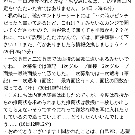
から。一日3食食べれるかな？ちなみに私はここの企業に内
定をいただいた者ではありません。 (24日13時35分)
・私の時は、確かエントリーシートには「～の時がピンチ
だったと書いてあるけど、これは？」みたいなカンジで聞
いてくださったので、内容覚えて無くても平気かも？？そ
れに、ついて説明しただけなんで。では、面接頑張って下
さい！！また、何かありましたら情報交換しましょう＾＾
(20日2時13分)
・一次募集と二次募集では面接の回数に違いあるみたいで
すね。一次募集では筆記ー1次グループ面接ー2次グループ
面接ー最終面接って形でした。二次募集では一次選考（筆
記）ー二次選考（面接）－最終面接う～ん、面接の回数が
減ってる（汗） (30日10時41分)
・こんにちは内定承諾書は出したのですが、今度は教授か
らの推薦状を求められました推薦状は教授に一枚しか出し
てもらえないそうです今になって微妙な噂を耳に入れたり
しているので迷っています……どうしたらいいんでしょ
う…… (16日12時12分)
・おめでとうございます！聞かれたことは、自己PR、志望