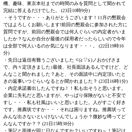
機、趣味、東京本社までの時間のみを質問として聞かれて
完結に答えるだけでした。 (23日10時9分)
・そうですか・・・ありがとうございます！11月の懇親会
ではよろしくお願いします!前回の懇親会に参加された方に
質問ですが、前回の懇親会では何人ぐらいの内定者がいま
したか？なんか自分が最後の採用者だったらしいので今年
は全部で何人いるのか気になります・・・。 (22日19時16
分)
・先日は返信有難うございましたヾ(≧▽≦)ノおかげさま
で、内々定頂きました♪最後、社長面談あるんですけど、ど
んなこと聞かれました？あと、その面談中に内定頂いたと
きの返事いつぐらいなるとか聞かれました？ (23日16時1分)
・内定承諾書出したんですね！！私も出そうと思います。
企業に失礼だと思いますが、やっぱり保険がないと不安で
すし・・・私も社風はいいと思いました。人がすごく好き
です。推薦状ですか・・・それは困りますね。推薦状って
みんな出さないといけないんでしょうか？微妙な噂ってど
んなんですか？？ (21日15時38分)
・筆記と面接が同じ日なんですか？いいですね～！筆記は