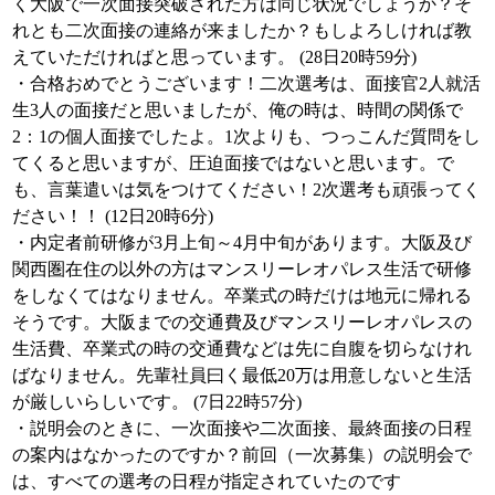
く大阪で一次面接突破された方は同じ状況でしょうか？そ
れとも二次面接の連絡が来ましたか？もしよろしければ教
えていただければと思っています。 (28日20時59分)
・合格おめでとうございます！二次選考は、面接官2人就活
生3人の面接だと思いましたが、俺の時は、時間の関係で
2：1の個人面接でしたよ。1次よりも、つっこんだ質問をし
てくると思いますが、圧迫面接ではないと思います。で
も、言葉遣いは気をつけてください！2次選考も頑張ってく
ださい！！ (12日20時6分)
・内定者前研修が3月上旬～4月中旬があります。大阪及び
関西圏在住の以外の方はマンスリーレオパレス生活で研修
をしなくてはなりません。卒業式の時だけは地元に帰れる
そうです。大阪までの交通費及びマンスリーレオパレスの
生活費、卒業式の時の交通費などは先に自腹を切らなけれ
ばなりません。先輩社員曰く最低20万は用意しないと生活
が厳しいらしいです。 (7日22時57分)
・説明会のときに、一次面接や二次面接、最終面接の日程
の案内はなかったのですか？前回（一次募集）の説明会で
は、すべての選考の日程が指定されていたのです