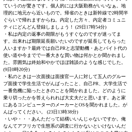
ていうのが驚きです。個人的には大阪勤務がいいなぁ。地
理的に地元から近いもので。帰省のときは新幹線で2時間半
ぐらいで帰れますからね。内定した方々、内定者コミュニ
ティにどんどん登録しましょう！ (29日17時54分)
・私は内定の返事の期限がもうすぐなのですが迷ってま
す。出来れば期限延長願いたいのですが延長してもらった
人いますか？最終では自己PRと志望動機・あとバイト代の
使い道や今までで一番大きな買い物は何かとか聞かれまし
た。雰囲気は終始和やかでほぼ雑談のような感じでした。
(9日0時20分)
・私のときは一次面接は面接官一人に対して五人のグルー
プ面接で学生生活でがんばったこと、自己PR、大学生活で
一番危機に陥ったときのことを聞かれました。どのように
乗り切ったかを答えられれば大丈夫だと思います。あと家
にあるコンピューターのメーカーとOSを聞かれました。が
んばってください。 (23日13時38分)
・いや・・・あんただって結構いいんじゃないですか。俺
なんてアフリカで生態系の調査に行かないといけないんだ