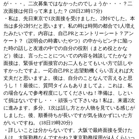
が・・・。二次募集ではなかったのでしょうか・・・？二
次面接は何日って来ました？ (28日23時17分)
・私は、先日東京で1次面接を受けました。2対6でした。本
当は多分2対5だと思います。私の時は時間の都合で1人増え
たみたいです。内容は、自己PRとエントリーシート？アン
ケート？（説明会の時書いたやつ）の中からピンチに陥っ
た時の話しと友達の中での自分の役割（まとめ役とかな
ど）後は、言ったことについての内容を雑談してたかな？
面接は、緊張せず面接官のお二人もとてもいい方で話しや
すかったですよ。一応自己PRと志望動機くらい言えれば大
丈夫だと思いますよ。後は、自分のことなんで言えると思
うし！！最後に、質問タイムもありましてよ。これは、私
の場合なんで参考程度にしてくださいね！準備は、しとい
て損はないですし・・・頑張って下さいね！私は、来週2次
に進みます。多分、1次は話し方とか人物を見ている感じが
しました。後、順番待ちが長いですが気を抜かずにいた方
がいいですね。 (18日19時20分)
・詳しいことは分からないです。大阪で最終面接を受けた
人は、大阪勤務なんですかね？東京勤務採用が4人くらいっ