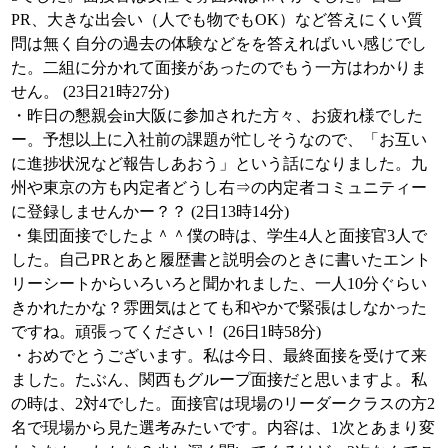
PR、大きな出会い（人でも物でもOK）など答えにくい質
問は無く自分の過去の体験などをを答えればいい感じでし
た。二組に分かれて面接があったのでもう一方はわかりま
せん。 (23日21時27分)
・昨日の懇親会in大阪に参加された方々、お疲れ様でした
ー。予想以上に入社前の課題が忙しそうなので、「お互い
に進捗状況など報告しあおう」という話になりました。九
州や東京の方も内定者どうし右⇒の内定者コミュニティー
に登録しませんかー？？ (2日13時14分)
・集団面接でしたよ＾＾僕の時は、学生4人と面接官3人で
した。自己PRとあと履歴書と説明会のときに書いたエント
リーシートからいろいろと聞かれました、一人10分ぐらい
きかれたかな？雰囲気はとても和やかで緊張はしなかった
ですね。頑張ってください！ (26日1時58分)
・おめでとうございます。私は今日、最終面接を受けて来
ました。たぶん、関西もグループ面接だと思いますよ。私
の時は、2対4でした。面接官は現場のリーダークラスの方2
名で現場から見た選考みたいです。内容は、1次とあまり変