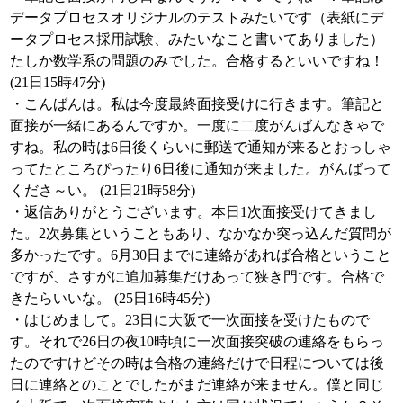
データプロセスオリジナルのテストみたいです（表紙にデ
ータプロセス採用試験、みたいなこと書いてありました）
たしか数学系の問題のみでした。合格するといいですね！
(21日15時47分)
・こんばんは。私は今度最終面接受けに行きます。筆記と
面接が一緒にあるんですか。一度に二度がんばんなきゃで
すね。私の時は6日後くらいに郵送で通知が来るとおっしゃ
ってたところぴったり6日後に通知が来ました。がんばって
くださ～い。 (21日21時58分)
・返信ありがとうございます。本日1次面接受けてきまし
た。2次募集ということもあり、なかなか突っ込んだ質問が
多かったです。6月30日までに連絡があれば合格ということ
ですが、さすがに追加募集だけあって狭き門です。合格で
きたらいいな。 (25日16時45分)
・はじめまして。23日に大阪で一次面接を受けたもので
す。それで26日の夜10時頃に一次面接突破の連絡をもらっ
たのですけどその時は合格の連絡だけで日程については後
日に連絡とのことでしたがまだ連絡が来ません。僕と同じ