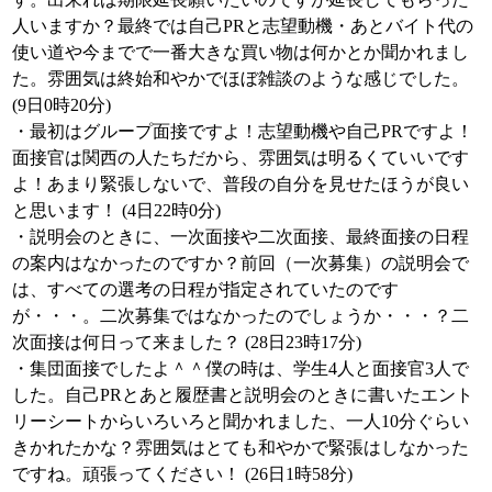
人いますか？最終では自己PRと志望動機・あとバイト代の
使い道や今までで一番大きな買い物は何かとか聞かれまし
た。雰囲気は終始和やかでほぼ雑談のような感じでした。
(9日0時20分)
・最初はグループ面接ですよ！志望動機や自己PRですよ！
面接官は関西の人たちだから、雰囲気は明るくていいです
よ！あまり緊張しないで、普段の自分を見せたほうが良い
と思います！ (4日22時0分)
・説明会のときに、一次面接や二次面接、最終面接の日程
の案内はなかったのですか？前回（一次募集）の説明会で
は、すべての選考の日程が指定されていたのです
が・・・。二次募集ではなかったのでしょうか・・・？二
次面接は何日って来ました？ (28日23時17分)
・集団面接でしたよ＾＾僕の時は、学生4人と面接官3人で
した。自己PRとあと履歴書と説明会のときに書いたエント
リーシートからいろいろと聞かれました、一人10分ぐらい
きかれたかな？雰囲気はとても和やかで緊張はしなかった
ですね。頑張ってください！ (26日1時58分)