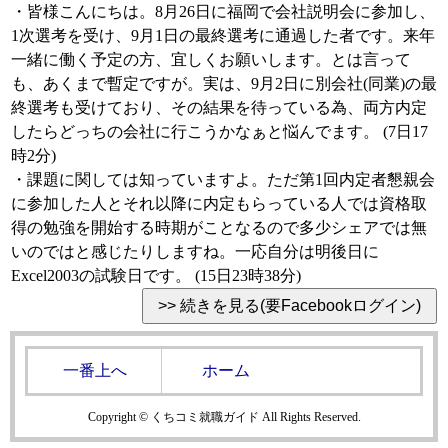
・皆様こんにちは。8月26日に福岡で会社説明会に参加し、
1次選考を受け、9月1日の最終選考に通過した者です。来年
一緒に働く予定の方、宜しくお願いします。とは言って
も、あくまで暫定ですが。実は、9月2日に別会社(同業)の最
終選考も受けており、その結果を待っている為、両方内定
したらどっちの会社に行こうかなぁと悩んでます。 (7日17
時2分)
・課題に関しては知っていますよ。ただ第1回内定者懇親会
に参加した人とそれ以降に内定もらっている人では資格取
得の勉強を開始する時期がことなるので多少シェアでは無
いのではと感じたりしますね。一応自分は明後日に
Excel2003の試験日です。 (15日23時38分)
一番上へ
ホーム
Copyright © くちコミ就職ガイド All Rights Reserved.