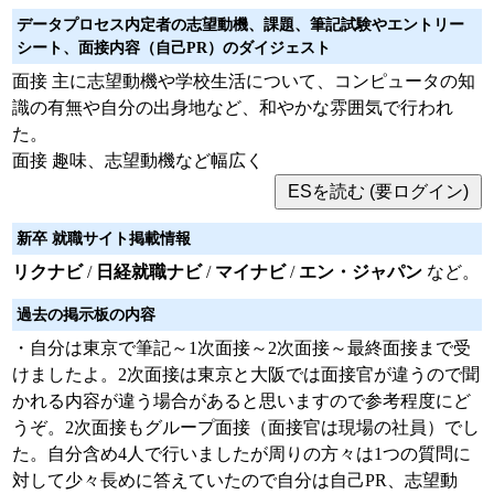
データプロセス内定者の志望動機、課題、筆記試験やエントリー
シート、面接内容（自己PR）のダイジェスト
面接 主に志望動機や学校生活について、コンピュータの知
識の有無や自分の出身地など、和やかな雰囲気で行われ
た。
面接 趣味、志望動機など幅広く
新卒 就職サイト掲載情報
リクナビ
/
日経就職ナビ
/
マイナビ
/
エン・ジャパン
など。
過去の掲示板の内容
・自分は東京で筆記～1次面接～2次面接～最終面接まで受
けましたよ。2次面接は東京と大阪では面接官が違うので聞
かれる内容が違う場合があると思いますので参考程度にど
うぞ。2次面接もグループ面接（面接官は現場の社員）でし
た。自分含め4人で行いましたが周りの方々は1つの質問に
対して少々長めに答えていたので自分は自己PR、志望動