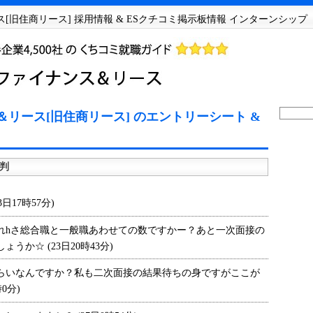
[旧住商リース] 採用情報 & ESクチコミ掲示板情報 インターンシップ
リース[旧住商リース] のエントリーシート &
判
17時57分)
hさ総合職と一般職あわせての数ですかー？あと一次面接の
か☆ (23日20時43分)
いなんですか？私も二次面接の結果待ちの身ですがここが
0分)