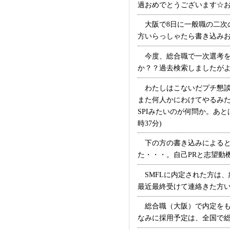
過おめでとうございます☆お
大阪で8日に一般職の二次
方いらっしゃたら書き込みお願
今度、総合職で一次選考を
か？？過去検索しましたがよく
わたしはこないだプチ懇談
また何人かにわけてやるみ
SPIみたいのが何問か。あと
時37分)
下の方の書き込みによると
た・・・。自己PRと志望動機
SMFLに内定された方は、
最近最終受けて連絡きた方いら
総合職（大阪）で内定をも
なみに採用予定は、全国で総合