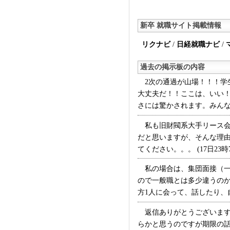
ものばかりで、学生の本
くださっていると感じま
新卒 就職サイト掲載情報
し、雰囲気は少し圧迫だ
いるかもしれません。私
リクナビ
/
日経就職ナビ
/
るまでにかなりの数の面
きたせいか、まったく緊
過去の掲示板の内容
した。雰囲気に飲み込ま
2次の通過が山場！！！学
け答えしていけば大丈夫
大丈夫だ！！ここは、いい
す。
さには驚かされます。みんな（
私も旧財閥系大手リース会
だと思いますが、そんな理
てください。。。 (17日23時
私の場合は、集団面接（一
ので一般職とは多少違うの
方1人に会って、話したり、自
返信ありがとうございます
らかと思うのですが期限の話