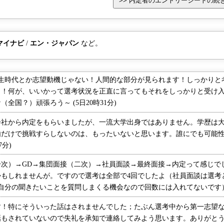
当の姿を見て
した。しか
と感じた人も
は、ここにく
マイナビ
/
エン・ジャパン
など。
接をこなして
張せずできま
れず冷静に受
生時代とか志望動機じゃない！人間的な部分が見られます！しっかりと
だと思いま
！！何が、いいかって選考状況を正直に言ってもそれをしっかりと受け
全国？）頑張ろう～ (5日20時31分)
社から内定をもらいましたが、一流大学出身ではありません。学歴は大
由だけで挑戦すらしないのは、もったいないと思います。誰にでも可能
7分)
次）→GD→集団面接（二次）→社員面談→最終面接→内定って感じで
かもしれませんが。ですので選考は全部で4回でしたよ（社員面談は選考
分の聞きたいことを質問しまくる機会なので回数には入れてないです） (2
！特にそういった話はされませんでした；たぶん選考中から第一志望な
もされていないので失礼を承知で連絡してみよう思います。ありがとうござ