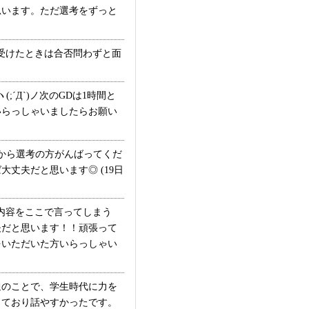
います。ただ選考をずっと
受けたときは合否問わずと面
Д`)ノ次のGDは1時間と
いらっしゃいましたらお願い
から選考の方がんばってくだ
丈夫だと思います◎ (19日
問内容をここで言ってしまう
夫だと思います！！頑張って
をいただいた方いらっしゃい
通のことで、学生時代に力を
出ており話やすかったです。