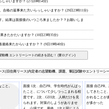
いますか？ (27日0時54分)
、合格の返事来た方いらっしゃいますか？ (29日23時11分)
。結果は面接後のいつごろ来ましたか？？お願いしま
たかたいますか？ (10日23時35分)
絡来たからいますか？？ (9日19時40分)
ース[旧住商リース]内定者の志望動機、課題、筆記試験やエントリーシー
なこと。
面接 1次…自己PR、学生時代がんばっ
面接 自己PR
たこと、について少しつっこまれる程
してきたこと
度です。2次…GD3次…人柄だけを見
かれることが
られます。対策のしようがありませ
が多かった
ん。山場です。最終…1次と同じよう