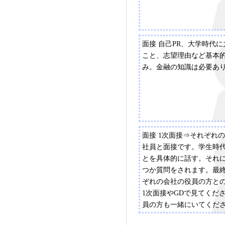
面接 自己PR、大学時代
こと、志望理由など基本
み。金融の知識は必要あ
面接 1次面接⇒それぞれ
社員と面接です。学生時
とを具体的に話す。それ
つか質問をされます。最
ぞれの会社の役員の方と
1次面接やGDで見てくだ
員の方も一緒にいてくだ
質問内容は、準備してい