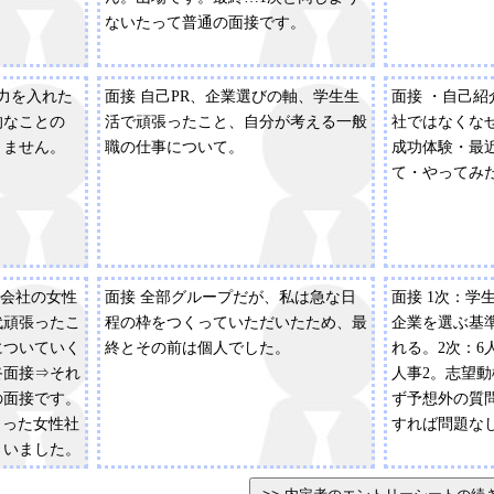
ないたって普通の面接です。
に力を入れた
面接 自己PR、企業選びの軸、学生生
面接 ・自己
的なことの
活で頑張ったこと、自分が考える一般
社ではなくな
りません。
職の仕事について。
成功体験・最
て・やってみ
の会社の女性
面接 全部グループだが、私は急な日
面接 1次：学
代頑張ったこ
程の枠をつくっていただいたため、最
企業を選ぶ基
についていく
終とその前は個人でした。
れる。2次：6
終面接⇒それ
人事2。志望
の面接です。
ず予想外の質
さった女性社
すれば問題な
さいました。
く必要の無い