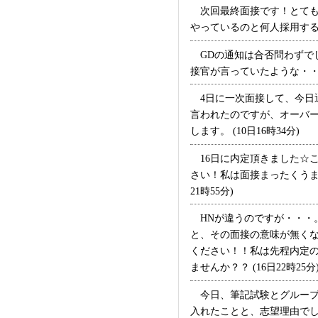
次回最終面接です！とても
やっているのと何人採用するの
GDの通知は合否問わずで
接官が言っていたような・・・
4日に一次面接して、今日通
言われたのですが、オーバ
します。 (10日16時34分)
16日に内定頂きました☆
さい！私は面接まったくうま
21時55分)
HNが違うのですが・・・。
と、その面接の意味が無く
ください！！私は先程内定
ませんか？？ (16日22時25分
今日、筆記試験とグループ
入れたことと、志望理由で