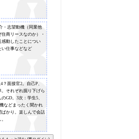
紹介・志望動機（同業他
ぜ住商リースなのか）・
近感動したことについ
たい仕事などなど
生4？面接官2。自己P、
準。それぞれ掘り下げら
人のGD。3次：学生5、
動機などまったく聞かれ
問ばかり。楽しんで会話
し。