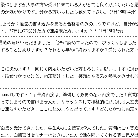
緊張しますが人事の方や受けに来ている人がとても良く頑張りたいと思
か気がかりです。分かる方いらしたら教えて下さい。 (3日18時24分)
しょうか？過去の書き込みを見ると合格者のみのようですけど。自分が
。27日にGD受けた方で連絡来た方いますか？？ (1日18時5分)
過の連絡いただきました。完全に諦めていたので、びっくりしましたヽ(;´
ーすることはありますか？それとも早めに終わりますか？受けられた方
ここに決めます！！同じく内定いただいた方よろしくお願いします♪これ
く話せなかったけど、内定頂けました！笑顔とやる気を熱意をみせれば大
sunaffyです＾＾；最終面接は、準備しく必要のない面接でした！質
なってしまうので書けませんが、リラックスして積極的に頑張れば大丈
のご連らをいただき、ここに決めようと思ってます！どなたか他に内定
)
面接を受けてきました。学生4人に面接官が2人でした。質問はごく普
したよ。面接官はセミナーのときにいた方で話を聞いてくれる雰囲気が