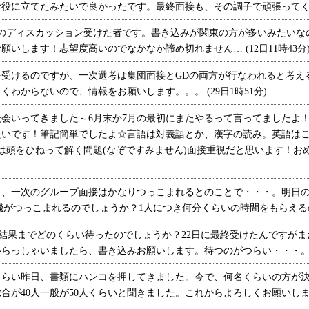
役に立てたみたいで良かったです。最終面接も、その調子で頑張ってください
のディスカッション受けた者です。書き込みが関東の方が多いみたいな
いします！志望度高いのでなかなか諦め切れません… (12日11時43分
受けるのですが、一次選考は集団面接とGDの両方が行なわれると考え
わからないので、情報をお願いします。。。 (29日1時51分)
会いってきました～6月末か7月の最初にまたやるって言ってましたよ
たいです！筆記簡単でしたよ☆言語は対義語とか、漢字の読み。英語は
は頭をひねって解く問題(なぞですみません)面接重視だと思います！おめで
、一次のグループ面接はかなりつっこまれるとのことで・・・。明日の
がつっこまれるのでしょうか？1人につき何分くらいの時間をもらえるので
結果までどのくらい待ったのでしょうか？22日に最終受けたんですがま
っしゃいましたら、書き込みお願いします。待つのがつらい・・・。 (25
らい昨日、書類にハンコを押してきました。今で、何名くらいの方が決
が40人一般が50人くらいと聞きました。これからよろしくお願いします。 