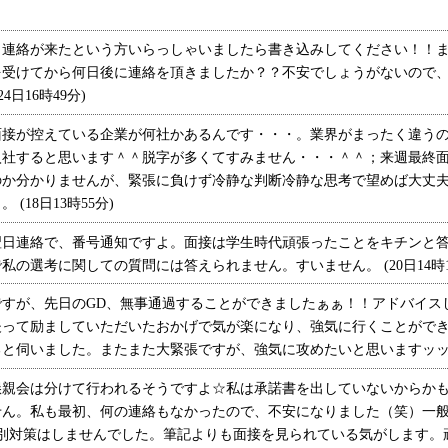
、連絡が来たという方いらっしゃいましたら書き込みしてください！！
を受けてから何日後に連絡を頂きましたか？？不安でしょうがないので
日16時49分)
接が控えている企業が何社かあるんです・・・。業界がまったく違うの
入社すると思います＾＾脱字が多くてすみません・・・＾＾；来週最終
のか分かりませんが、緊張に負けず冷静な判断冷静な思考で望めば大丈
(18日13時55分)
日連絡で、番号通知ですよ。面接は学生時代頑張ったことをキチンと答
の選考に関しての質問には答えられません。すいません。 (20日14時1
すが、先日のGD、無事通過することができましたぁぁ！！アドバイス
夫って励ましていただいたおかげで気が楽になり、強気に行くことがで
と伺いました。またまた大緊張ですが、強気に攻めたいと思いますッッ★ (
親会は分けて行われるそうですよ☆私は承諾書を出していないからかも
せん。私も最初、何の連絡もなかったので、不安になりました（笑）一
特別対策はしませんでした。筆記よりも面接を見られている気がします。