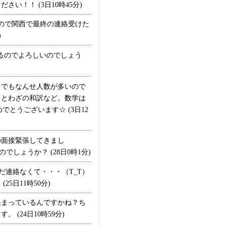
！！ (3日10時45分)
ので関西で最終の連絡受けた
)
るのでよろしいのでしょう
！でもなんせ人数が多いので
ことわざの和訳など。数学は
とうございます☆ (3日12
面接緊張してきまし
しょうか？ (28日0時1分)
だ連絡なくて・・・（T_T）
日11時50分)
まっているんですかね？ち
(24日10時59分)