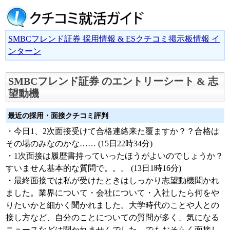
SMBCフレンド証券 採用情報 & ESクチコミ掲示板情報 イ
ンターン
SMBCフレンド証券 のエントリーシート & 志
望動機
最近の採用・面接クチコミ評判
・今日1、2次面接受けて合格連絡来た覆ますか？？合格は
その場のみなのかな…… (15日22時34分)
・1次面接は履歴書持っていったほうがよいのでしょうか？
すいません基本的な質問で。。。 (13日1時16分)
・最終面接では私が受けたときはしっかり志望動機聞かれ
ました。業界について・会社について・入社したら何をや
りたいかと細かく聞かれました。大学時代のことや人との
接し方など、自分のことについての質問が多く、気になる
ニュースなどは聞かれませんでした。でもおそらく面接し