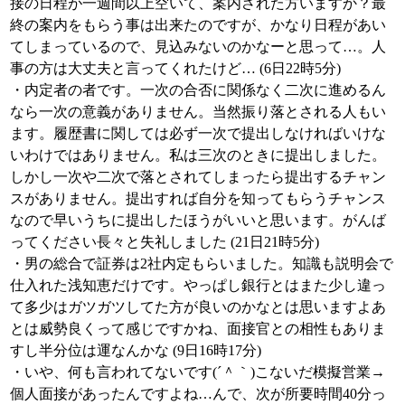
接の日程が一週間以上空いて、案内された方いますか？最
終の案内をもらう事は出来たのですが、かなり日程があい
てしまっているので、見込みないのかなーと思って…。人
事の方は大丈夫と言ってくれたけど… (6日22時5分)
・内定者の者です。一次の合否に関係なく二次に進めるん
なら一次の意義がありません。当然振り落とされる人もい
ます。履歴書に関しては必ず一次で提出しなければいけな
いわけではありません。私は三次のときに提出しました。
しかし一次や二次で落とされてしまったら提出するチャン
スがありません。提出すれば自分を知ってもらうチャンス
なので早いうちに提出したほうがいいと思います。がんば
ってください長々と失礼しました (21日21時5分)
・男の総合で証券は2社内定もらいました。知識も説明会で
仕入れた浅知恵だけです。やっぱし銀行とはまた少し違っ
て多少はガツガツしてた方が良いのかなとは思いますよあ
とは威勢良くって感じですかね、面接官との相性もありま
すし半分位は運なんかな (9日16時17分)
・いや、何も言われてないです(´＾｀)こないだ模擬営業→
個人面接があったんですよね…んで、次が所要時間40分っ