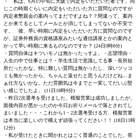
・ 私は、6月の中旬に大阪で内定をいただいた者です。同
じこの時期ぐらいに内定をいただいた方に質問なのですが
内定者懇親会の案内ってまだですよね？？間違って、案内
とか来てるとしてメールとか消してしまってないか不安で
す。 後、早い時期に内定をいただいた方に質問なのです
が、証券外務員の資格講座みたいな通信講座とかの案内と
かって早い時期に来るものなのですか？ (24日0時8分)
・質問自体はキツいモノは無かったっすよ。・志望理由・
人生の中で仕事とは？・学生生活で意識してる事・長所短
所だったかな。特に難しい質問は無かったし、深いツッコ
ミも無かったから、ちゃんと返せたと思うんだけどね…ま
ぁ仕方ないかな。ただ雰囲気は今までと一変してだいぶ堅
い感じでしたよ。 (11日18時9分)
・昨日2次選考を受けました。模擬営業は成功しましたが、
面接内容が悪かったのか今日お祈りメールで落とされてし
まいました・・・これから1・2次選考受ける方、模擬営業
は本当に楽しいので構えず頑張ってください！！ (18日11時
12分)
・私が受けたときに聞かれとはごく普通のことでした。答