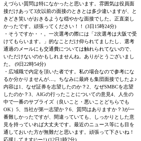
えづらい質問は特になかったと思います。雰囲気は役員面
接だけあって3次以前の面接のときとは多少違いますが、と
きどき笑いがおきるような穏やかな面接でした。正直楽し
かったです。頑張ってください！！ (3日15時24分)
・そうですか・・。一次選考の際には「2次選考は大阪で受
けてもらいます。」的なことだけ仰られてましたし、選考
通過のメールにも交通費については触れられてないので、
いただけないのかもしれませんね。ありがとうございまし
た。 (9日22時54分)
・広域職で内定を頂いた者です。私の場合なので参考にな
るか分かりませんが…。ちなみに最終も集団面接でしたよ♪
内容は1、なぜ証券を志望したのか？2、なぜSMBCを志望
したのか？3、AIGの行ったことについての意見4、人生の
中で一番のサプライズ（良いこと・悪いことどちらでも
OK）5、当社が第一志望か？6、質問はありますか？3が一
番難しかったですが、間違っていても、しっかりとした意
見を持っていれば大丈夫です。最近のニュース等にも目を
通しておいた方が無難だと思います。頑張って下さいね！
応援してます(^ー^) (12日1時7分)