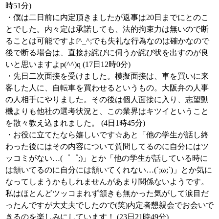
時51分)
・僕は二日前に内定頂きましたが返事は20日までにとのこ
とでした。内々定は承諾しても、法的拘束力は無いので断
ることは可能ですよf^_^;でも失礼な行為なのは確かなので
後で断る場合は、直接お詫びに伺うか詫び状を出すのが良
いと思いますよp(^^)q (17日12時0分)
・先日二次面接を受けました。模擬面接は、車を買いに来
客した人に、自転車を買わせるというもの。大阪弁の人事
の人相手にやりました。その後は個人面接に入り、志望動
機よりも他社の選考状況と、この業界はキツイということ
を散々教え込まれました。 (4日1時45分)
・お役に立てたなら嬉しいです☆あと「他の学生が話し終
わった後にはその内容について質問してるのに自分にはツ
ッコミがない…(゜゜;)」とか「他の学生が話している時に
は頷いてるのに自分には頷いてくれない…(´;ω;`)」とか気に
なってしまうかもしれませんがあまり関係ないようです。
私はほとんどツッコまれず頷きも無かった気がして涙目だ
ったんですが大丈夫でしたので(笑)内定者懇親会でお会いで
きるのを楽しみにしています！ (23日21時49分)