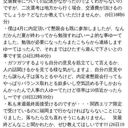
交通費等についての記述がなかったのでよくわからないの
ですが、二次選考は地方から行く場合、交通費が頂けるの
でしょうか？どなたか教えていただけませんか。 (9日18時6
分)
・僕は4月に内定頂いて懇親会も既に参加しましたが、なん
だかんだ夏が終わってから勉強すればいーよ的な事ゆーて
ました。勉強が必要になったらまたこちらから連絡します
ゆーてはったんで。それまではひたすら遊んで下さいとの
事です笑 (24日2時40分)
・ガツガツするよりも自分の意見を筋立てして言えるか、
人の話聞けるかを見てる様な気がしますよ、自分の意見や
たら譲らん子は落ちとるやろけど。内定者懇親会行っても
やっぱりバランス取れとる奴多いし空気読める子しかおら
んかったんで人事の人ゆーてたけど倍率は10倍近かったら
しーです (18日22時39分)
・私も来週最終面接受けるのですが・・・関西エリア限定
で受けているのに福岡まで行かなければならないことにな
りました。落ちたら立ち直れそうにもありません。 笑最
終どんなこと聞かれたか、ぜひ教えてほしいです!!! (26日19