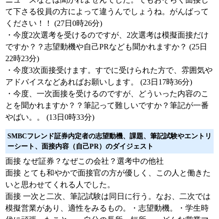
て下さる役員の方によって違うんでしょうね。がんばって
ください！！ (27日0時26分)
・今度2次選考を受けるのですが、2次選考は模擬面接だけ
ですか？？志望動機や自己PRなども聞かれますか？ (25日
22時23分)
・今度3次面接受けます。すでに受けられた方で、雰囲気や
アドバイスなどあればお願いします。 (23日17時36分)
・今度、一次面接を受けるのですが、どういった内容のこ
とを聞かれますか？？筆記って難しいですか？筆記が一番
やばい。。 (13日0時33分)
SMBCフレンド証券内定者の志望動機、課題、筆記試験やエントリ
ーシート、面接内容（自己PR）のダイジェスト
面接 なぜ証券？なぜこの会社？選考中の他社
面接 とても和やかで面接官の方が優しく、この人と働きた
いと思わせてくれる人でした。
面接 一次と二次、筆記試験は同日に行う。なお、二次では
模擬営業があり、適性をみるもの。・志望動機。・学生時