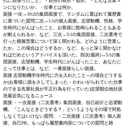
代に頑張ったこと。・自分の長所・短所。・どんな営業マ
ンになりたいか。・仕事とは何か。
面接 一次→10:2の集団面接で、ランダムに選ばれて履歴書
に基づいた質問二次→1:1の個人面接。志望動機、性格、学
生時代にがんばったこと、お客様に怒鳴られることもある
が耐えられるか、など。三次→5:1の集団面接。二次選考で
行った模擬営業について深く聞かれる。どのように営業し
たか。この場合はどうするか、など。もっと深く聞かなけ
ればだめというアドバイスも頂いた。四次(最終)→5:1の集
団面接。志望動機、学生時代にがんばったこと、あなたに
とって仕事とは、など。一番面接らしい面接。
面接 志望動機学生時代に力を入れたこと～の場合どうする
か(お客様に損をさしてしまった・かわいがられていた仕事
のできる先輩社員が不正行為を行っていた)志望順位他社状
況最近気になるニュース
面接 ・一次面接（二次選考）集団面接、自己紹介と志望動
機。「こんなときどうする？」というようなその場で対処
しなくてはいけない質問。・二次面接（三次選考）個人面
接、自己PR。もっぱら履歴書内容についての質問と雑