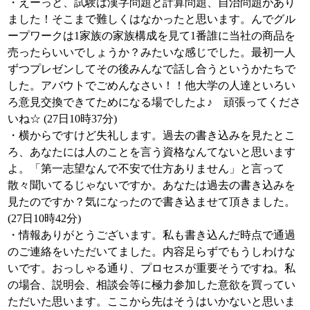
・えーっと、試験は漢字問題と計算問題、自治問題があり
ました！そこまで難しくはなかったと思います。んでグル
ープワークは1家族の家族構成を見て1番誰に当社の商品を
売ったらいいでしょうか？みたいな感じでした。最初一人
ずつプレゼンしてその後みんなで話し合うというかたちで
した。アバウトでごめんなさい！！他大学の人達といろい
ろ意見交換できてためになる場でしたよ♪ 頑張ってくださ
いね☆ (27日10時37分)
・横からですけど失礼します。過去の書き込みを見たとこ
ろ、あなたには人のことを言う資格なんてないと思います
よ。「第一志望なんで不安で仕方ありません」と言って
散々聞いてるじゃないですか。あなたは過去の書き込みを
見たのですか？気になったので書き込ませて頂きました。
(27日10時42分)
・情報ありがとうございます。私も書き込んだ時点で通過
のご連絡をいただいてました。内容足らずでもうしわけな
いです。おっしゃる通り、プロセスが重要そうですね。私
の場合、説明会、相談会等に極力参加した意欲を買ってい
ただいた思います。ここから先はそうはいかないと思いま