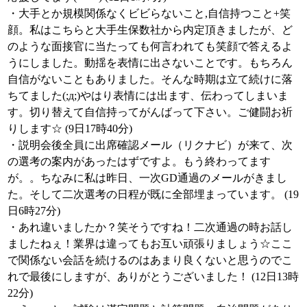
・大手とか規模関係なくビビらないこと,自信持つこと+笑
顔。私はこちらと大手生保数社から内定頂きましたが、ど
のような面接官に当たっても何言われても笑顔で答えるよ
うにしました。動揺を表情に出さないことです。もちろん
自信がないこともありました。そんな時期は立て続けに落
ちてました(;д;)やはり表情には出ます、伝わってしまいま
す。切り替えて自信持ってがんばって下さい。ご健闘お祈
りします☆ (9日17時40分)
・説明会後全員に出席確認メール（リクナビ）が来て、次
の選考の案内があったはずですよ。もう終わってます
が。。ちなみに私は昨日、一次GD通過のメールがきまし
た。そして二次選考の日程が既に全部埋まっています。 (19
日6時27分)
・あれ違いましたか？笑そうですね！二次通過の時お話し
ましたねぇ！業界は違ってもお互い頑張りましょう☆ここ
で関係ない会話を続けるのはあまり良くないと思うのでこ
れで最後にしますが、ありがとうございました！ (12日13時
22分)