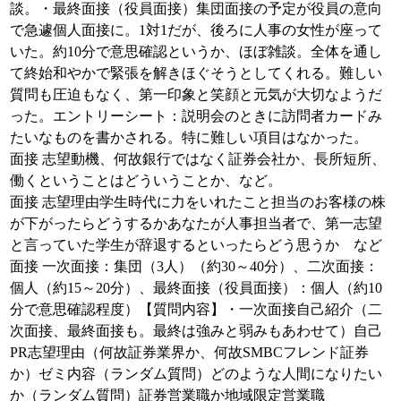
談。・最終面接（役員面接）集団面接の予定が役員の意向
で急遽個人面接に。1対1だが、後ろに人事の女性が座って
いた。約10分で意思確認というか、ほぼ雑談。全体を通し
て終始和やかで緊張を解きほぐそうとしてくれる。難しい
質問も圧迫もなく、第一印象と笑顔と元気が大切なようだ
った。エントリーシート：説明会のときに訪問者カードみ
たいなものを書かされる。特に難しい項目はなかった。
面接 志望動機、何故銀行ではなく証券会社か、長所短所、
働くということはどういうことか、など。
面接 志望理由学生時代に力をいれたこと担当のお客様の株
が下がったらどうするかあなたが人事担当者で、第一志望
と言っていた学生が辞退するといったらどう思うか など
面接 一次面接：集団（3人）（約30～40分）、二次面接：
個人（約15～20分）、最終面接（役員面接）：個人（約10
分で意思確認程度）【質問内容】・一次面接自己紹介（二
次面接、最終面接も。最終は強みと弱みもあわせて）自己
PR志望理由（何故証券業界か、何故SMBCフレンド証券
か）ゼミ内容（ランダム質問）どのような人間になりたい
か（ランダム質問）証券営業職か地域限定営業職