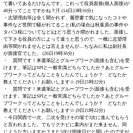
て書いてあるだけなんです。これって役員面接(個人面接)が
40分ってことですかね？汗 (14日23時16分)
・志望理由等は全く聞かれず、履歴書で気になったコトや
事件など世間で騒がれてること(私の場合は秋葉原の事件や
タバコ税についてなど)はどう思うか聞かれました。面接し
て下さる役員の方によって違うと思うので、一概に志望理
由等聞かれませんとは言えませんが…ちなみに私は副社長
が面接官でした。 (26日19時36分)
・ 質問です！来週筆記とグループワーク(面接も含む)を受
けます。筆記はSPIと一般常識どちらでしたか？あとグルー
プワークってどんなことをしたんでしょうか？ どなたか
教えてください！お願いします☆ (9日21時22分)
・ 質問です！来週筆記とグループワーク(面接も含む)を受
けます。筆記はSPIと一般常識どちらでしたか？あとグルー
プワークってどんなことをしたんでしょうか？ どなたか
教えてください！お願いします☆ (9日21時22分)
・今日関西で一次、二次を受けその場で3次に進んでもらう
と言われました。でもリクナビに案内がまだ来ません。同
じような方いますか？また3次は明後日だと聞いたのですが