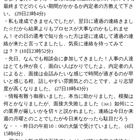
最終までどのくらい期間がかかるか内定者の方教えて下さ
い。 (29日23時4分)
・私も達成できませんでしたが、翌日に通過の連絡きまし
た☆だから結果よりもプロセスが大事なのかもしれませ
ん！その日の選考で知り合った方は逆に達成して通過の連
絡が来たと言ってましたし、気長に連絡を待ってみて
は？？ (10日23時52分)
・先日、なんでも相談会に参加してきました！人事の人達
はとても仲が良く、面白い人ばかりでしたよ。内定者の人
によると、面接は会話みたいな感じで時間が過ぎるのが早
いと感じる程、話しやすい雰囲気とのことです。より志望
度が高くなりました。 (27日18時43分)
・情報有難う御座いました。本当に助かりました。模擬は
何とかなりましたが、面接大失敗しました（;ω;）如何にこ
の業界が厳しいかを切々と説かれました。連絡は今日か来
週の月曜とのことでしたが今日来なかったら駄目だろう
な・・・昨日の午前10：00の大阪で受けていました。 (4日
15時6分)