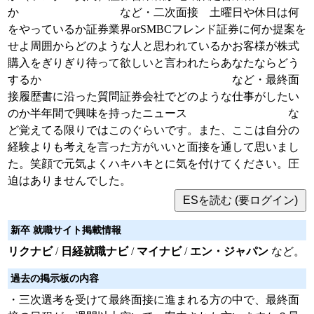
か など・二次面接 土曜日や休日は何
をやっているか証券業界orSMBCフレンド証券に何か提案を
せよ周囲からどのような人と思われているかお客様が株式
購入をぎりぎり待って欲しいと言われたらあなたならどう
するか など・最終面
接履歴書に沿った質問証券会社でどのような仕事がしたい
のか半年間で興味を持ったニュース な
ど覚えてる限りではこのぐらいです。また、ここは自分の
経験よりも考えを言った方がいいと面接を通して思いまし
た。笑顔で元気よくハキハキとに気を付けてください。圧
迫はありませんでした。
新卒 就職サイト掲載情報
リクナビ
/
日経就職ナビ
/
マイナビ
/
エン・ジャパン
など。
過去の掲示板の内容
・三次選考を受けて最終面接に進まれる方の中で、最終面