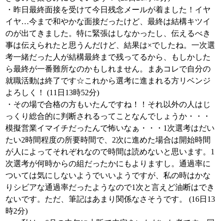
・昨日最終面接を受けて今日残念メールが着ました！イヤ
イヤ…今まで和やかな面接だったけど、最終は結構キツイ
のが出てきました。特に緊張はしなかったし、伝えるべき
事は伝えられたと思うんだけど、結果は×でしたね。一次選
考一緒だった人が結構最終まで残ってるから、もしかした
ら最終が一番難所なのかもしれません。まあコレで自分の
就職活動は終了です☆これから選考に進まれる方リベンジ
よろしく！ (11日13時52分)
・その場で合格の方もいたんですね！！それ以外の人はじ
っくり総合的に判断されるってことなんでしょうか・・・
模擬営業イマイチだったんで怖いなぁ・・・1次選考はだい
たい2時間程度の所要時間で、2次に進めた場合は開始時間
が人によってそれぞれなので時間は読めないと思います。1
次選考が何時からの組だったかにもよりますし。通過率に
ついては気にしないようでいいようですが、私の時はかな
りシビアな通過率だったようなので1次と言えど油断はでき
ないです。ただ、筆記はあまり関係なさそうです。 (16日13
時2分)