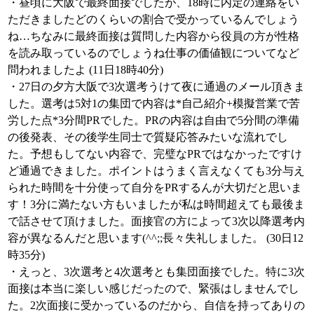
・昼頃に大阪で最終面接でしたが、18時に内定の連絡をい
ただきましたどのくらいの割合で受かっているんでしょう
ね…ちなみに最終面接は質問した内容から役員の方が性格
を読み取っているのでしょうね仕事の価値観についてなど
問われましたよ (11日18時40分)
・27日の夕方大阪で3次選考うけて夜に通過のメール頂きま
した。選考は5対1の集団で内容は*自己紹介+模擬営業で苦
労した点*3分間PRでした。PRの内容は自由で5分間の準備
の後発表、その後学生同士で質疑応答みたいな流れでし
た。予想もしてない内容で、完璧なPRではなかったですけ
ど通過できました。ポイントはうまく言えなくても3分与え
られた時間を十分使って自分をPRするんが大切だと思いま
す！3分に満たない方もいましたが私は時間超えても最後ま
で話させて頂けました。面接官の方によって3次以降選考内
容が異なるんだと思います(^^;;長々失礼しました。 (30日12
時35分)
・えっと、3次選考と4次選考とも集団面接でした。特に3次
面接は本当に楽しい感じだったので、緊張はしませんでし
た。2次面接に受かっているのだから、自信を持ってありの