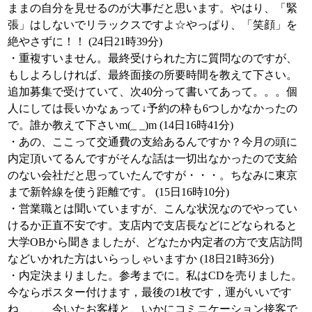
ままの自分を見せるのが大事だと思います。やはり、「緊
張」はしないでリラックスですよ☆やっぱり、「笑顔」を
絶やさずに！！ (24日21時39分)
・重複すいません。最終受けられた方に質問なのですが、
もしよろしければ、最終面接の所要時間を教えて下さい。
追加募集で受けていて、次40分って書いてあって。。。個
人にしては長いかなぁって↓予約の枠も6つしかなかったの
で。誰か教えて下さいm(_ _)m (14日16時41分)
・あの、ここって交通費の支給あるんですか？今月の頭に
内定頂いてるんですがそんな話は一切出なかったので支給
のない会社だと思っていたんですが・・・。ちなみに東京
まで新幹線を使う距離です。 (15日16時10分)
・営業職とは聞いていますが、こんな状況なのでやってい
けるか正直不安です。支店内で支店長などにどなられると
大学OBから聞きましたが、どなたか内定者の方で支店訪問
などいかれた方はいらっしゃいますか (18日21時36分)
・内定決まりました。参考までに。私はCDを売りました。
今ならポスター付けます，最後の1枚です，運がいいです
ね、、、今いたお客様と、いかにコミニケーション接客で