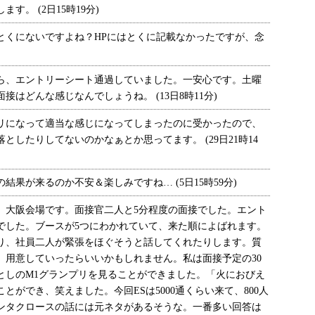
。 (2日15時19分)
くにないですよね？HPにはとくに記載なかったですが、念
、エントリーシート通過していました。一安心です。土曜
はどんな感じなんでしょうね。 (13日8時11分)
になって適当な感じになってしまったのに受かったので、
としたりしてないのかなぁとか思ってます。 (29日21時14
果が来るのか不安＆楽しみですね… (5日15時59分)
大阪会場です。面接官二人と5分程度の面接でした。エント
でした。ブースが5つにわかれていて、来た順によばれます。
り、社員二人が緊張をほぐそうと話してくれたりします。質
、用意していったらいいかもしれません。私は面接予定の30
としのM1グランプリを見ることができました。「火におびえ
とができ、笑えました。今回ESは5000通くらい来て、800人
ンタクロースの話には元ネタがあるそうな。一番多い回答は