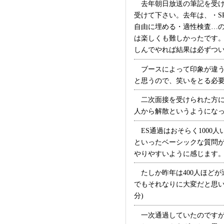
去年朝日放送の筆記を受け
受けて下さい。去年は、・S
自由に埋める・適性検査…の
は楽しくも難しかったです。
しんでやれば結果は必ずついて
ブースによって印象が違う
と思うので、笑いをとる必要も
二次面接を受けられた方に
人から解散というようになって
ES通過はおそらく1000
といったベーシックな質問
やりやすいように感じます。一
たしか昨年は400人ほどが
でもそれなりに大変だと思い
分)
一次通過していたのですが