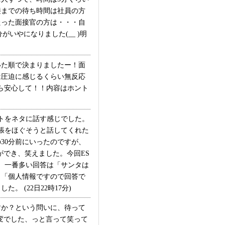
接までの待ち時間は社員の方
たった面接官の方は・・・自
いやになりました(__ )明
た順で決まりましたー！面
は圧迫に感じるくらい無反応
ら安心して！！内容はホント
トをネタに話す感じでした。
張をほぐそうと話してくれた
30分前にいったのですが、
ができ、笑えました。今回ES
な。一番多い回答は「サンタは
」「個人情報ですので回答で
 (22日22時17分)
か？という問いに、待って
変でした、っと言って笑って