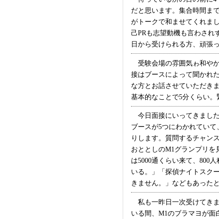
だと思います。集合時間ま
がトークで和ませてくれまし
己PRも志望動機も言わされ
日から受けられる方、頑張ってく
受験会場の雰囲気ゎ和やか
接はブースによって聞かれ
な方とお話させていただき
基本的なことで5分くらい。緊
今日面接にいってきました
ブースが5つにわかれてい
りします。質問するチャンス
おととしのM1グランプリを
は5000通くらい来て、8
いる。」「探偵ナイトスク
きません。」などもあったとか
私も一昨日一次受けてきま
いる間、M1のブラマヨが面