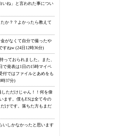
白いね」と言われた事につい
たか？？よかったら教えて
金がなくて自分で撮ったや
 (24日12時36分)
が持っておられました。また、
日で発表は1日の15時マイペ
受付ではファイルとあめをも
37分)
過しただけじゃん！！何を偉
います。僕もESは全て今の
ただけです。落ちた方もまだ
らいしかなかったと思います