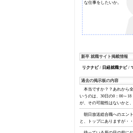
な仕事をしたいか。
ティブな課題もあった。
新卒 就職サイト掲載情報
リクナビ
/
日経就職ナビ
/
過去の掲示板の内容
本当ですか？？あれから全然
いうのは、30日の0：00～
が、その可能性はないかと、周
朝日放送総合職へのエント
と、トップにありますが・・・
待っている所の目の前に4