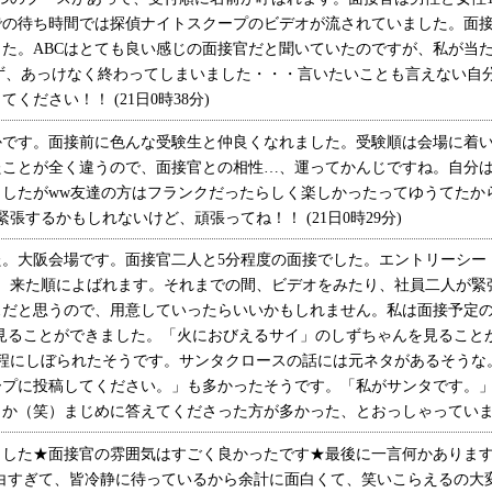
での待ち時間では探偵ナイトスクープのビデオが流されていました。面
た。ABCはとても良い感じの面接官だと聞いていたのですが、私が当
ず、あっけなく終わってしまいました・・・言いたいことも言えない自分が
ださい！！ (21日0時38分)
です。面接前に色んな受験生と仲良くなれました。受験順は会場に着い
たことが全く違うので、面接官との相性…、運ってかんじですね。自分
ましたがww友達の方はフランクだったらしく楽しかったってゆうてたか
張するかもしれないけど、頑張ってね！！ (21日0時29分)
。大阪会場です。面接官二人と5分程度の面接でした。エントリーシー
て、来た順によばれます。それまでの間、ビデオをみたり、社員二人が緊
だと思うので、用意していったらいいかもしれません。私は面接予定の
見ることができました。「火におびえるサイ」のしずちゃんを見ること
00人程にしぼられたそうです。サンタクロースの話には元ネタがあるそう
ープに投稿してください。」も多かったそうです。「私がサンタです。
（笑）まじめに答えてくださった方が多かった、とおっしゃっていました。
した★面接官の雰囲気はすごく良かったです★最後に一言何かあります
白すぎて、皆冷静に待っているから余計に面白くて、笑いこらえるの大