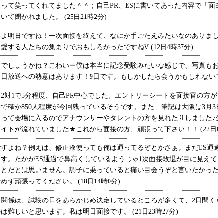
って笑ってくれてました＾＾；自己PR、ESに書いてあった内容で「面
て聞かれました。 (25日21時2分)
よ明日ですね！一次面接を終えて、なにか手ごたえみたいなのありまし
する人たちの集まりでおもしろかったですねV (12日4時37分)
でしょうかね？こわいー僕は本当に記念受験みたいな感じで、写真もお
放送への熱意はあります！9日です。もしかしたら会うかもしれないですねw
対1で5分程度、自己PR中心でした。エントリーシートを面接官の方
位で確か850人程度が今回残っているそうです。また、筆記は大阪は3月3
通って会場に入るのでアナウンサーやタレントの方を見れたりしました♪
トが流れていました★これから面接の方、頑張って下さい！！ (22日0時
すよね？例えば、修正液使っても俺は通ってるぞとかさぁ。まだES通
す。たかがES通過で鼻高くしているようじゃ1次面接敗退が目に見えて
ことだとは思いません。調子に乗っていると痛い目会うぞと言いたかっ
ず頑張ってください。 (18日14時0分)
関係は、試験の日をあらかじめ決定しているところが多くて、2日間く
難しいと思います。私は明日面接です。 (21日23時27分)