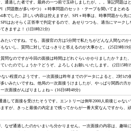
、通過した者です。最終の一つ前で玉砕しましたが。。。筆記問題はと
PI（問題数が多いやつ）＋時事問題のセット・テープを聞いてまとめる
4本でした。詳しい内容は控えますが、SPI＋時事は、時事問題から先
SPIはおそらく正答率で判定するので、あせりつつも、適当にマークし
きますよ！ (1日0時21分)
みたいですね。でも、面接官の方は5分間で私たちがどんな人間なのか
ないし、質問に対してはっきりと答えるのが大事かと。 (25日9時19分
質問なのですが今回の面接は時間はどれぐらいかかりましたか？また、
いたのでしょうか？どうぞ、よろしくお願いいたします。 (2日15時19
人いない程度のようです。一次面接は昨年までのデータによると、2対1の
が多いみたいですね。他局の一次面接うけましたが、やっぱり関西の方
次面接がんばりましょね～ (16日6時48分)
通過して面接を受けたそうです。エントリーは例年2000人前後じゃな
ますが、きっと最後の内定まで残ってからが一番大変なんですから、頑張る
、なぜ通過したのかいまいち分かりません。一次面接の内容は、趣味に