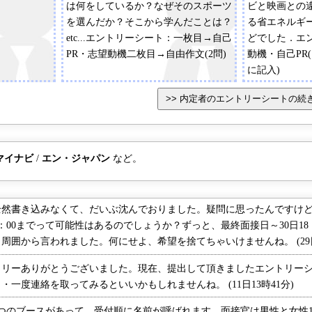
は何をしているか？なぜそのスポーツ
ビと映画との
てると思うものについて」「白い紙を
を選んだか？そこから学んだことは？
る省エネルギ
あなたならどう使うか」
etc...エントリーシート：一枚目→自己
どでした．エ
PR・志望動機二枚目→自由作文(2問)
動機・自己PR
に記入)
マイナビ
/
エン・ジャパン
など。
書き込みなくて、だいぶ沈んでおりました。疑問に思ったんですけど、
18：00までって可能性はあるのでしょうか？ずっと、最終面接日～30日1
囲から言われました。何にせよ、希望を捨てちゃいけませんね。 (29日
リーありがとうございました。現在、提出して頂きましたエントリーシ
一度連絡を取ってみるといいかもしれませんね。 (11日13時41分)
つのブースがあって、受付順に名前が呼ばれます。面接官は男性と女性1