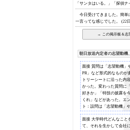
「サンタはいる。」「探偵ナイト
今日受けてきました。簡単に
一言ってな感じでした。 (22日2
朝日放送内定者の志望動機
面接 質問は「志望動機」
PR」など形式的なものが
トリーシートに沿った内
かった。変わった質問に
好きか」「特技の披露を
くれ」などがあった。エ
ト：設問は「志望動機」
PR」など。「あなたが最
面接 大学時代どんなこと
ラしていると思うもの」
て、それを生かして会社
あったらどう使うか」な