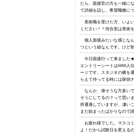
たら、面接官の方も一緒にな
て詳細を話し、希望職種につい
美術職を受けた方、いよい
ください＾＾待合室は美術を愛
個人面接みたいな感じなん
つという組なんです。けど朝日
今日面接行って来ました★2
エントリーシートは6000人
ージです。スタジオの横を
らえて待ってる時には探偵ナイ
なんか、偉そうな方多いで
そうにしてるの？って思いま
所通過していますが、凄い
まだ始まったばかりなので諦め
お疲れ様でした。マスコミ
よ！だから試験日を変えるのは