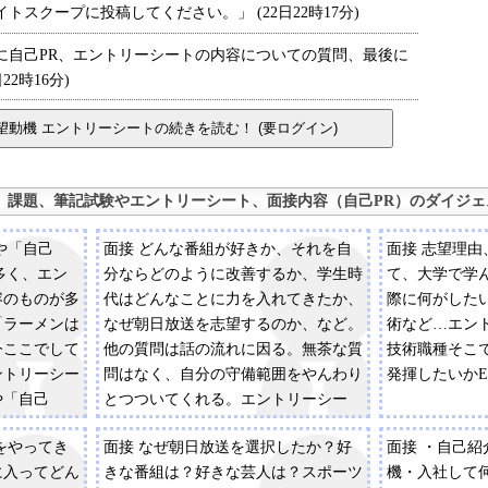
スクープに投稿してください。」 (22日22時17分)
自己PR、エントリーシートの内容についての質問、最後に
2時16分)
、課題、筆記試験やエントリーシート、面接内容（自己PR）のダイジェ
や「自己
面接 どんな番組が好きか、それを自
面接 志望理由
多く、エン
分ならどのように改善するか、学生時
て、大学で学
容のものが多
代はどんなことに力を入れてきたか、
際に何がした
「ラーメンは
なぜ朝日放送を志望するのか、など。
術など…エン
今ここでして
他の質問は話の流れに因る。無茶な質
技術職種そこ
ントリーシー
問はなく、自分の守備範囲をやんわり
発揮したいかE
や「自己
とつついてくれる。エントリーシー
近、ギラギ
ト：A4用紙が2枚。1枚は一般的な履
をやってき
面接 なぜ朝日放送を選択したか？好
面接 ・自己紹
や「白い紙が
歴書のような形式で、もう1枚には課
に入ってどん
きな番組は？好きな芸人は？スポーツ
機・入社して
どのクリエイ
題が2つ。「あなたが最近ギラギラし