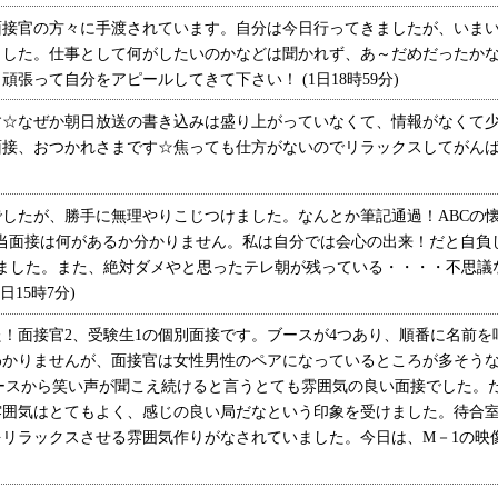
接官の方々に手渡されています。自分は今日行ってきましたが、いまい
ました。仕事として何がしたいのかなどは聞かれず、あ～だめだったか
張って自分をアピールしてきて下さい！ (1日18時59分)
☆なぜか朝日放送の書き込みは盛り上がっていなくて、情報がなくて少
接、おつかれさまです☆焦っても仕方がないのでリラックスしてがんばろう
たが、勝手に無理やりこじつけました。なんとか筆記通過！ABCの懐
本当面接は何があるか分かりません。私は自分では会心の出来！だと自負
せました。また、絶対ダメやと思ったテレ朝が残っている・・・・不思議
日15時7分)
！面接官2、受験生1の個別面接です。ブースが4つあり、順番に名前を
わかりませんが、面接官は女性男性のペアになっているところが多そう
ースから笑い声が聞こえ続けると言うとても雰囲気の良い面接でした。
雰囲気はとてもよく、感じの良い局だなという印象を受けました。待合
リラックスさせる雰囲気作りがなされていました。今日は、M－1の映