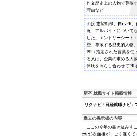
作文歴史上の人物で尊敬
理由など
面接 志望動機、自己PR
況、アルバイトについて
した。エントリーシート
歴、尊敬する歴史的人物
PR（指定された言葉を使
る又は、企業の求める人
体験を照らし合わせてPR
うち1つ選択方式）
新卒 就職サイト掲載情報
リクナビ
/
日経就職ナビ
/
過去の掲示板の内容
ここの今年の書き込みすご
ポは3次面接がすごく遅くて