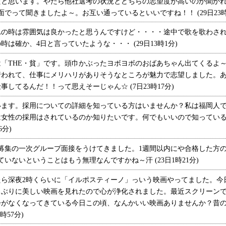
と思います。やたら他社選考の状況とどちらの志望度が高いのか聞かれ
でって聞きましたよ～。お互い通っているといいですね！！ (29日23時2
の時は雰囲気は良かったと思うんですけど・・・・途中で歌を歌わされ
は確か、4日と言っていたような・・・ (29日13時1分)
「THE・貧」です。頭巾かぶったヨボヨボのおばあちゃん出てくるよ
行われて、仕事にメリハリがありそうなところが魅力で志望しました。
してるんだ！！って思えそーじゃん☆ (7日23時17分)
ます。採用についての詳細を知っている方はいませんか？私は福岡人で
は女性の採用はされているのか知りたいです。何でもいいので知ってい
6分)
募集の一次グループ面接をうけてきました。1週間以内にや合格した方
いないということはもう無理なんですかね～汗 (23日1時21分)
ら深夜2時くらいに「イルポスティーノ」っいう映画やってました。今
しぶりに美しい映画を見れたので心が浄化されました。最近スクリーン
会がなくなってきている今日この頃、なんかいい映画ありませんか？昔
時57分)