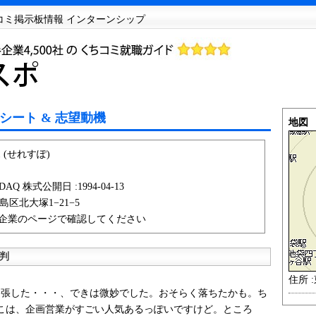
チコミ掲示板情報 インターンシップ
シート & 志望動機
地図
(せれすぽ)
AQ 株式公開日 :1994-04-13
豊島区北大塚1−21−5
企業のページで確認してください
判
住所 
張した・・・、できは微妙でした。おそらく落ちたかも。ち
こは、企画営業がすごい人気あるっぽいですけど。ところ