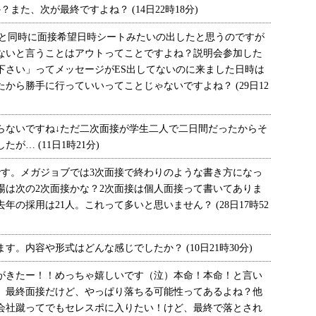
また、次が最終ですよね？ (14日22時18分)
と同時に面接希望日時シートみたいの出したと思うのですが
ないと言うことはアウトってことですよね？説明会参加した
下さい」ってメッセージがES出してないのに来ました日時は
から勝手に行っていいってことじゃないですよね？ (29日12
ないですね↓ただ二次面接が学生二人で二日間だったからそ
… (11日1時21分)
す。メガジョブでは3次面接で終わりのような書き方になっ
場は次の2次面接かな？2次面接は個人面接って書いてありま
の採用は21人。これって多いと思いません？ (28日17時52
。内容や形式はどんな感じでしたか？ (10日21時30分)
きたー！！めっちゃ嬉しいです（泣）本命！本命！と言い
。最終面接だけど、やっぱり落ちる可能性ってあるよね？他
会社蹴ってでもセレスポに入りたい！けど、最終で落とされ