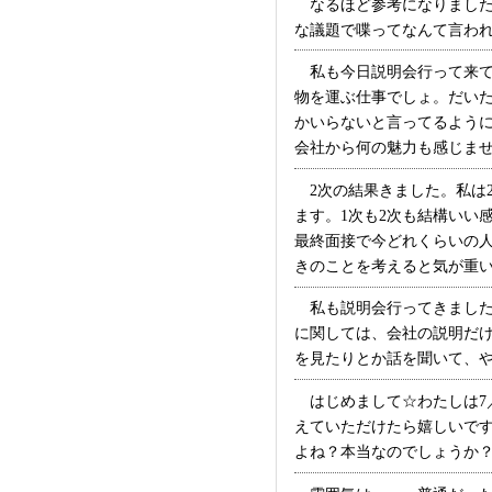
なるほど参考になりました
な議題で喋ってなんて言われま
私も今日説明会行って来て
物を運ぶ仕事でしょ。だい
かいらないと言ってるよう
会社から何の魅力も感じませんで
2次の結果きました。私は2
ます。1次も2次も結構いい
最終面接で今どれくらいの
きのことを考えると気が重いよぉ
私も説明会行ってきました
に関しては、会社の説明だ
を見たりとか話を聞いて、やる
はじめまして☆わたしは7
えていただけたら嬉しいです
よね？本当なのでしょうか？ (