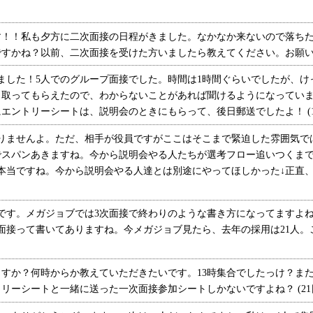
！！私も夕方に二次面接の日程がきました。なかなか来ないので落ちた
すかね？以前、二次面接を受けた方いましたら教えてください。お願いします
ました！5人でのグループ面接でした。時間は1時間ぐらいでしたが、け
も取ってもらえたので、わからないことがあれば聞けるようになってい
ントリーシートは、説明会のときにもらって、後日郵送でしたよ！ (16日
りませんよ。ただ、相手が役員ですがここはそこまで緊迫した雰囲気で
でスパンあきますね。今から説明会やる人たちが選考フロー追いつくまで
当ですね。今から説明会やる人達とは別途にやってほしかった↓正直、つらい
です。メガジョブでは3次面接で終わりのような書き方になってますよね
面接って書いてありますね。今メガジョブ見たら、去年の採用は21人。
すか？何時からか教えていただきたいです。13時集合でしたっけ？ま
ーシートと一緒に送った一次面接参加シートしかないですよね？ (21日1