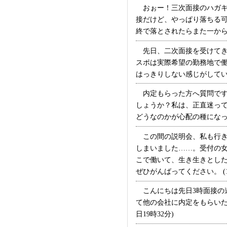
おぉー！三次面接のハガキ
接だけど、やっぱり落ちる
終で落とされたらまた一からの
先日、二次面接を受けてき
スポは実際希望の勤務地で
はっきりしない感じがしていた
内定もらった方へ質問です
しょうか？私は、正直迷っ
どうなのかが心配の種になっ
この間の説明会、私も行き
しまいました……。受付の
こで働いて、生き生きとし
ぜひがんばってください。 (1
こんにちは先日3時面接の
て他の会社に内定をもらいた
日19時32分)