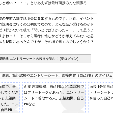
しと迷い中・・・。とりあえずは最終面接みんな頑張ろ
屋の午前の部で説明会に参加するものです。正直、イベント
の説明会に行くのは初めてなので、どんな話が聞けるのかド
ぱり行かないで後で「聞いとけばよかった～！」って思うよ
すよねっ！！そこから選考に進むかどうか考えてみたいと思
私も疑問に思ったんですが、その場で書くのでしょうか？？
、課題、筆記試験やエントリーシート、面接内容（自己PR）のダイジェ
面接で、最
面接 志望動機、自己PRなど1次試験で
面接 1分間自
をしてくださ
はフリートークがあった。エントリー
トリーシート
Rと志望動
シート：尊敬する人、志望動機、自己
を使った自己P
ました。エン
PRなど
自己PR、