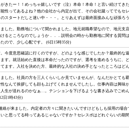
がきたー！！めっちゃ嬉しいです（泣）本命！本命！と言い続けてきた
可能性ってあるよね？他の会社から内定が出て、その会社蹴ってでもセ
スタートだしと迷い中・・・。とりあえずは最終面接みんな頑張ろう！！ (
ました。勤務地について聞かれました。地元就職希望なので、地元支店
働けるところなのでしょうか．．．説明会の時から勤務地に関する質問
ので、少し心配です。 (6日15時35分)
。今度意思確認に行くのですが、どのような感じでしたか？最終的な返
てます。就活始めた直後は本命だったのですが、選考を進めるうちに、
てます。入社を決めた方、最終的な入社の決め手となったところはどんなと
ました。社員の方を三人くらいしか見ていませんが、なんだかとても覇
女性なんて挨拶しても顔も上げてくれませんでしたし。仕事内容は興味
た人生が送れるのかなぁ…。テンションを下げるような書き込みでごめ
2日1時43分)
連絡が来ました。内定者の方々に聞きたいんですけどもしも採用の場合
いと思ってる時ってあるじゃないですか？セレスポはどれぐらいの期間待