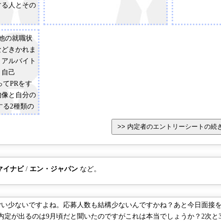
する人とその
、他の就職状
などきかれま
：アルバイト
、自己
ってPRをす
物像と自分の
する2種類の
マイナビ
/
エン・ジャパン
など。
い少ないですよね。応募人数も結構少ないんですかね？あと今日面接を
内定が出るのは9月頃だと聞いたのですがこれは本当でしょうか？2次と