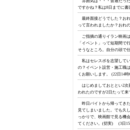
雰囲気は・・・普通だった
ですかね？私は8日までに書面
最終面接どうでした？おれ
って言われましたか？おれの時
ご指摘の通りイラン映画は
「イベント」って短期間で
そうなところ。自分の頭で仕事
私はセレスポを志望してい
の？イベント設営・施工職
くお願いします。 (22日14時
はじめましておととい2次
われたのですが2日たって来て
昨日バイトから帰ってきた
見てしまいました。でも久
っかりで、映画館で見る機
てください。(切実) (3日15