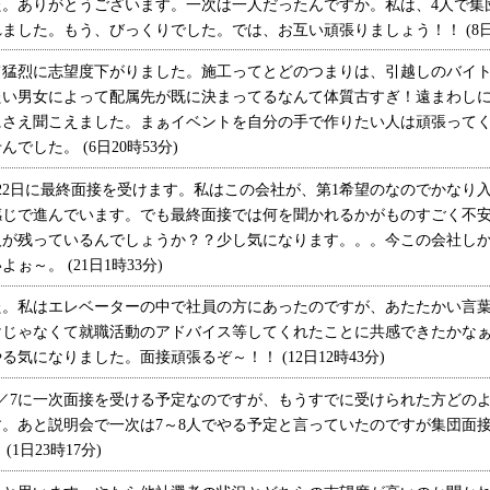
。ありがとうございます。一次は一人だったんですか。私は、4人で集
した。もう、びっくりでした。では、お互い頑張りましょう！！ (8日2
猛烈に志望度下がりました。施工ってとどのつまりは、引越しのバイト
たい男女によって配属先が既に決まってるなんて体質古すぎ！遠まわし
にさえ聞こえました。まぁイベントを自分の手で作りたい人は頑張って
した。 (6日20時53分)
2日に最終面接を受けます。私はこの会社が、第1希望のなのでかなり
感じで進んでいます。でも最終面接では何を聞かれるかがものすごく不
人が残っているんでしょうか？？少し気になります。。。今この会社し
～。 (21日1時33分)
。私はエレベーターの中で社員の方にあったのですが、あたたかい言葉
けじゃなくて就職活動のアドバイス等してくれたことに共感できたかな
気になりました。面接頑張るぞ～！！ (12日12時43分)
／7に一次面接を受ける予定なのですが、もうすでに受けられた方どの
。あと説明会で一次は7～8人でやる予定と言っていたのですが集団面
1日23時17分)