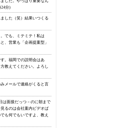
ました。やっぱり重要なん
4分)
ました（笑）結果いつくる
～。でも、ミテミテ！私は
あと、営業も「企画提案型」
す。福岡での説明会はあ
る方教えてください。よろし
のみメールで連絡がくると言
日は面接だっつ－のに朝まで
で見るのは会社案内ビデオば
のでも何でもいですよ、教え