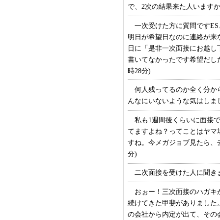
で、2次の結果来た人いますか？
一次受けた方に質問ですES
明日が希望日なのに連絡が来
日に「是非一次面接にお越し
書いてなかったです希望だした
時28分)
何人残ってるのか全く分から
んなにいないような気はしましたが
私も1週間後くらいに面接で
てますよね？ってことはヤマ
すね。今メガジョブ見たら、去年
分)
二次面接を受けた人に聞きます
おぉー！三次面接のハガキが
続けてきた甲斐がありました
の会社から内定が出て、その