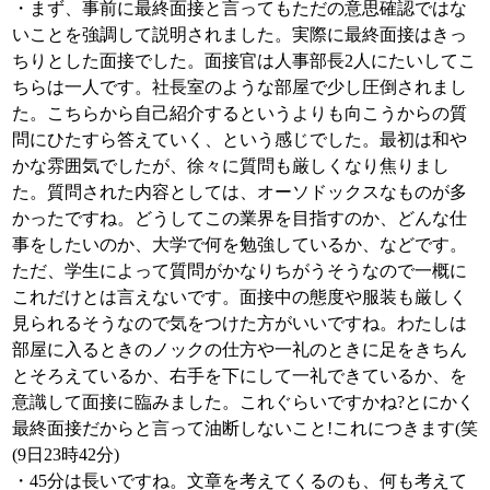
・まず、事前に最終面接と言ってもただの意思確認ではな
いことを強調して説明されました。実際に最終面接はきっ
ちりとした面接でした。面接官は人事部長2人にたいしてこ
ちらは一人です。社長室のような部屋で少し圧倒されまし
た。こちらから自己紹介するというよりも向こうからの質
問にひたすら答えていく、という感じでした。最初は和や
かな雰囲気でしたが、徐々に質問も厳しくなり焦りまし
た。質問された内容としては、オーソドックスなものが多
かったですね。どうしてこの業界を目指すのか、どんな仕
事をしたいのか、大学で何を勉強しているか、などです。
ただ、学生によって質問がかなりちがうそうなので一概に
これだけとは言えないです。面接中の態度や服装も厳しく
見られるそうなので気をつけた方がいいですね。わたしは
部屋に入るときのノックの仕方や一礼のときに足をきちん
とそろえているか、右手を下にして一礼できているか、を
意識して面接に臨みました。これぐらいですかね?とにかく
最終面接だからと言って油断しないこと!これにつきます(笑
(9日23時42分)
・45分は長いですね。文章を考えてくるのも、何も考えて