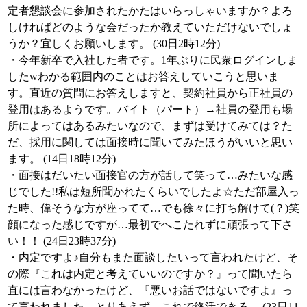
定者懇談会に参加されたかたはいらっしゃいますか？よろ
しければどのような会だったか教えていただけないでしょ
うか？宜しくお願いします。 (30日2時12分)
・今年新卒で入社した者です。1年ぶりに民衆ログインしま
したwわかる範囲内のことはお答えしていこうと思いま
す。直近の質問にお答えしますと、契約社員から正社員の
登用はあるようです。バイト（パート）→社員の登用も場
所によってはあるみたいなので、まずは受けてみては？た
だ、採用に関しては面接時に聞いてみたほうがいいと思い
ます。 (14日18時12分)
・面接はだいたい面接官の方が話して笑って…みたいな感
じでした!!私は短所聞かれたくらいでしたよ☆ただ部屋入っ
た時、偉そうな方が座ってて…でも徐々に打ち解けて(？)笑
顔になった感じですが…最初でへこたれずに頑張って下さ
い！！ (24日23時37分)
・内定ですよ♪自分もまた面談したいって言われたけど、そ
の際『これは内定と考えていいのですか？』って聞いたら
直には言わなかったけど、『悪いお話ではないですよ』っ
て言われました。とりあえず、これで終活できる。 (23日11