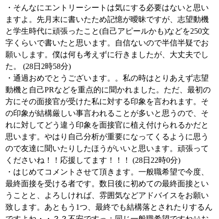
・そんなにエントリーシートは気にする必要はないと思い
ますよ。先月末に書いたため記憶が曖昧ですが、志望動機
と学生時代に頑張ったこと(自己アピールかも)などを250文
字くらいで書いたと思います。自信ないので半信半疑でお
願いします。僕は何も考えずに行きましたが、大丈夫でし
た。 (28日2時58分)
・通過おめでとうございます。。私の時はとりあえず志望
動機と自己PRなどを重点的に聞かれました。ただ、最初の
方にその面接官が受けた私に対する印象を言われます。そ
の印象が結構厳しい事言われることが多いと思うので、そ
れに対してどう違う印象を面接官に植え付けられるかだと
思います。やはり自己分析が重要になってくるように思う
ので友達に聞いたりしたほうがいいと思います。頑張って
くださいね！！応援してます！！！ (28日22時0分)
・はじめてコメントさせて頂きます。一般職希望で今度、
最終面接を受ける者です。数日後に初めての最終面接とい
うことと、よろしければ、雰囲気などアドバイスをお願い
致します。あともう1つ、最終でも結構落とされたりするん
ですよね・・？？不安ですっ；同じ一般職希望ですね^^お