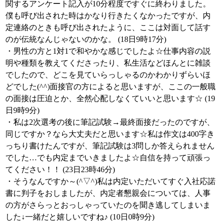
関するアンケート記入が10分程度ですぐに終わりました。
僕も呼び出された時はかなり行きたくなかったですが、内
定連絡のときも呼び出されたように、ここは対面して話す
のが伝統なんじゃないのかな。 (18日9時17分)
・男性の方と1対1で和やかな感じでしたよ☆仕事内容の説
明や種類を教えてくださったり、私生活などほんとに雑談
でしたので、どこを見ていらっしゃるのかわかりずらいほ
どでした(^^)面接官の方によると思いますが、ここの一般職
の面接は圧迫とか、全然心配しなくていいと思います☆ (19
日9時9分)
・私は2次選考の後に筆記試験→最終面接だったのですが、
同じですか？なら大丈夫だと思います☆私は作文は400字き
っちり書けたんですが、筆記試験は3問しか答えられません
でした…でも内定までいきましたよ☆自信を持って頑張っ
てください！！ (23日23時46分)
・そうなんですか～(^▽^)私は内定いただいてすぐ入社応諾
書に判子をおしましたが、内定者懇親会については、人事
の方がさらっとおっしゃっていたのを聞き逃してしまいま
した↓一緒だと嬉しいですね♪ (10日0時9分)