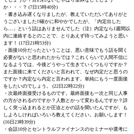
か・・・？ (7日15時40分)
・書き込み遅くなりましたが、教えていただいてありがと
うございました!!確かに和やかでしたが、「内定出した
ら…」という話はありませんでした（泣）内定なら1週間以
内に連絡するとのことで、とりあえず待ってみようと思い
ます！ (17日21時53分)
・面接10分だったということは、悪い意味でもう話を聞く
必要がないと思われたからでは？これくらいで人間不信に
なるようでは、今後どうやって生きていくつもりですか？
また面接に来てくださいと言われて、なぜ内定だと思うの
ですか？内定なら内定と言われます。単純にもう一度面接
をしたいのでしょう。 (22日22時22分)
・次最終面接受けるものです。最終面接も一次と同じ人事
の方がされるのですか？人数とかって変わるんですか？詳
しく突っ込まれるとか圧迫とかの話を聞いたんですが、も
しよろしければいろいろ教えてください。お願いします！
(16日23時39分)
・会話10分とセントラルファイナンスのセミナーや選考に