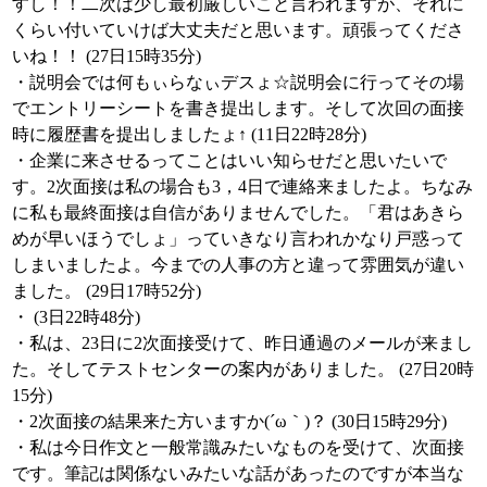
すし！！二次は少し最初厳しいこと言われますが、それに
くらい付いていけば大丈夫だと思います。頑張ってくださ
いね！！ (27日15時35分)
・説明会では何もぃらなぃデスょ☆説明会に行ってその場
でエントリーシートを書き提出します。そして次回の面接
時に履歴書を提出しましたょ↑ (11日22時28分)
・企業に来させるってことはいい知らせだと思いたいで
す。2次面接は私の場合も3，4日で連絡来ましたよ。ちなみ
に私も最終面接は自信がありませんでした。「君はあきら
めが早いほうでしょ」っていきなり言われかなり戸惑って
しまいましたよ。今までの人事の方と違って雰囲気が違い
ました。 (29日17時52分)
・ (3日22時48分)
・私は、23日に2次面接受けて、昨日通過のメールが来まし
た。そしてテストセンターの案内がありました。 (27日20時
15分)
・2次面接の結果来た方いますか(´ω｀)？ (30日15時29分)
・私は今日作文と一般常識みたいなものを受けて、次面接
です。筆記は関係ないみたいな話があったのですが本当な