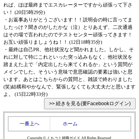
れば、ほぼ最終までエスカレーターですから頑張って下さ
い！ (20日5時29分)
・お返事ありがとうございます！！説明会の時に言ってま
したっけ？聞きのがしたかな（泣）とりあえず、二次通過
はその場で言われたのでテストセンター頑張ってきます！
お互い頑張りましょうね！！ (12日18時35分)
・最終は自己PR、他社状況など聞かれました。しかし、そ
れに対して特にこれといった突っ込みもなく、他社状況を
踏まえた上で「内定出したら来てくれるか」という質問が
メインでした。そういう意味で意思確認の要素は強いと思
います。あとはこちらからの質問と、雑談で終わりました
(笑)結構和やかなんで、緊張しなくても大丈夫だと思います
よ。 (15日22時33分)
一番上へ
ホーム
Copyright © くちコミ就職ガイド All Rights Reserved.