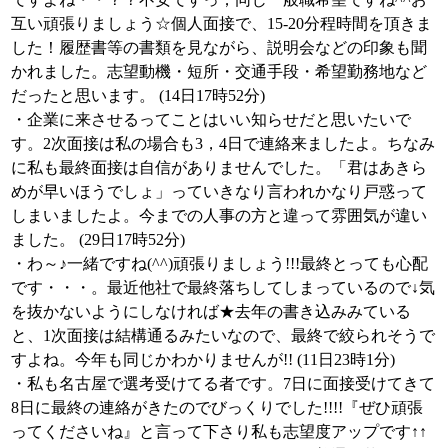
互い頑張りましょう☆個人面接で、15-20分程時間を頂きま
した！履歴書等の書類を見ながら、説明会などの印象も聞
かれました。志望動機・短所・交通手段・希望勤務地など
だったと思います。 (14日17時52分)
・企業に来させるってことはいい知らせだと思いたいで
す。2次面接は私の場合も3，4日で連絡来ましたよ。ちなみ
に私も最終面接は自信がありませんでした。「君はあきら
めが早いほうでしょ」っていきなり言われかなり戸惑って
しまいましたよ。今までの人事の方と違って雰囲気が違い
ました。 (29日17時52分)
・わ～♪一緒ですね(^^)頑張りましょう!!!最終とっても心配
です・・・。最近他社で最終落ちしてしまっているので↓気
を抜かないようにしなければ★去年の書き込みみている
と、1次面接は結構通るみたいなので、最終で絞られそうで
すよね。今年も同じかわかりませんが!! (11日23時1分)
・私も名古屋で選考受けてる者です。7日に面接受けてきて
8日に最終の連絡がきたのでびっくりでした!!!!『ぜひ頑張
ってくださいね』と言って下さり私も志望度アップです↑↑