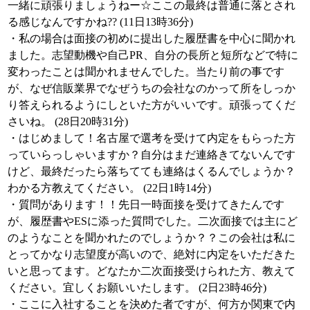
一緒に頑張りましょうねー☆ここの最終は普通に落とされ
る感じなんですかね?? (11日13時36分)
・私の場合は面接の初めに提出した履歴書を中心に聞かれ
ました。志望動機や自己PR、自分の長所と短所などで特に
変わったことは聞かれませんでした。当たり前の事です
が、なぜ信販業界でなぜうちの会社なのかって所をしっか
り答えられるようにしといた方がいいです。頑張ってくだ
さいね。 (28日20時31分)
・はじめまして！名古屋で選考を受けて内定をもらった方
っていらっしゃいますか？自分はまだ連絡きてないんです
けど、最終だったら落ちてても連絡はくるんでしょうか？
わかる方教えてください。 (22日1時14分)
・質問があります！！先日一時面接を受けてきたんです
が、履歴書やESに添った質問でした。二次面接では主にど
のようなことを聞かれたのでしょうか？？この会社は私に
とってかなり志望度が高いので、絶対に内定をいただきた
いと思ってます。どなたか二次面接受けられた方、教えて
ください。宜しくお願いいたします。 (2日23時46分)
・ここに入社することを決めた者ですが、何方か関東で内