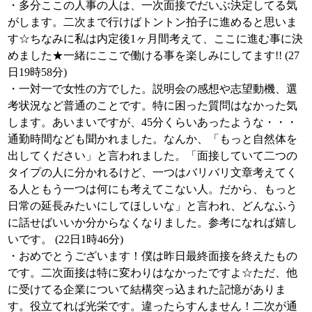
・多分ここの人事の人は、一次面接でだいぶ決定してる気
がします。二次まで行けばトントン拍子に進めると思いま
す☆ちなみに私は内定後1ヶ月間考えて、ここに進む事に決
めました★一緒にここで働ける事を楽しみにしてます!! (27
日19時58分)
・一対一で女性の方でした。説明会の感想や志望動機、選
考状況など普通のことです。特に困った質問はなかった気
します。あいまいですが、45分くらいあったような・・・
通勤時間なども聞かれました。なんか、「もっと自然体を
出してください」と言われました。「面接していて二つの
タイプの人に分かれるけど、一つはバリバリ文章考えてく
る人ともう一つは何にも考えてこない人。だから、もっと
日常の延長みたいにしてほしいな」と言われ、どんなふう
に話せばいいか分からなくなりました。参考になれば嬉し
いです。 (22日1時46分)
・おめでとうございます！僕は昨日最終面接を終えたもの
です。二次面接は特に変わりはなかったですよ☆ただ、他
に受けてる企業について結構突っ込まれた記憶がありま
す。役立てれば光栄です。違ったらすんません！二次が通