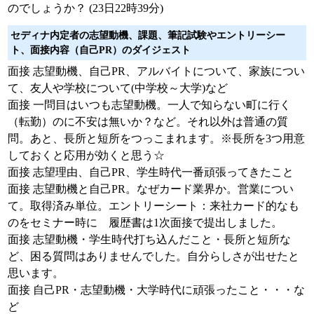
のでしょうか？ (23日22時39分)
セディナ内定者の志望動機、課題、筆記試験やエントリーシー
ト、面接内容（自己PR）のダイジェスト
面接 志望動機、自己PR、アルバイトについて、家族につい
て、友人や学校について(中学校～大学)など
面接 一問目はいつも志望動機。一人で知らない町に行く
（転勤）のに不安は無いか？など。それ以外は普通の質
問。あと、長所と短所をつっこまれます。※長所を3つ用意
しておくと応用が効くと思う☆
面接 志望理由、自己PR、学生時代一番頑張ってきたこと
面接 志望動機と自己PR。なぜカード業界か。営業につい
て。取得済み単位。エントリーシート：来社カード的なも
のをセミナー時に 履歴書は1次面接で提出しました。
面接 志望動機・学生時代打ち込んだこと・長所と短所な
ど、困る質問はありませんでした。自分らしさが出せたと
思います。
面接 自己PR・志望動機・大学時代に頑張ったこと・・・な
ど