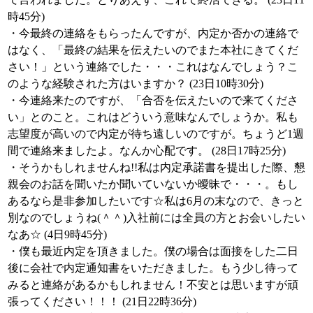
時45分)
・今最終の連絡をもらったんですが、内定か否かの連絡で
はなく、「最終の結果を伝えたいのでまた本社にきてくだ
さい！」という連絡でした・・・これはなんでしょう？こ
のような経験された方はいますか？ (23日10時30分)
・今連絡来たのですが、「合否を伝えたいので来てくださ
い」とのこと。これはどういう意味なんでしょうか。私も
志望度が高いので内定が待ち遠しいのですが。ちょうど1週
間で連絡来ましたよ。なんか心配です。 (28日17時25分)
・そうかもしれませんね!!私は内定承諾書を提出した際、懇
親会のお話を聞いたか聞いていないか曖昧で・・・。もし
あるなら是非参加したいです☆私は6月の末なので、きっと
別なのでしょうね(＾＾)入社前には全員の方とお会いしたい
なあ☆ (4日9時45分)
・僕も最近内定を頂きました。僕の場合は面接をした二日
後に会社で内定通知書をいただきました。もう少し待って
みると連絡があるかもしれません！不安とは思いますが頑
張ってください！！！ (21日22時36分)