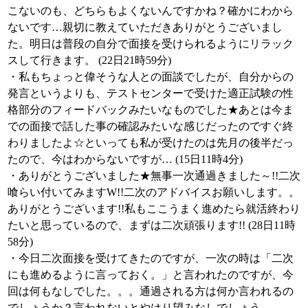
こないのも、どちらもよくないんですかね？確かにわから
ないです…親切に教えていただきありがとうございまし
た。明日は普段の自分で面接を受けられるようにリラック
スして行きます。 (22日21時59分)
・私もちょっと偉そうな人との面談でしたが、自分からの
発言というよりも、テストセンターで受けた適正試験の性
格部分のフィードバックみたいなものでした★あとは今ま
での面接で話した事の確認みたいな感じだったのですぐ終
わりましたよ☆といっても私が受けたのは先月の後半だっ
たので、今はわからないですが… (15日11時4分)
・ありがとうございました★無事一次通過きました～!!二次
喰らい付いてみますW!!二次のアドバイスお願いします。。
ありがとうございます!!私もここうまく進めたら就活終わり
たいと思っているので、まずは二次頑張ります!! (28日11時
58分)
・今日二次面接を受けてきたのですが、一次の時は「二次
にも進めるように言っておく。」と言われたのですが、今
回は何もなしでした。。。通過される方は何か言われるの
でしょうか？言われないとやはり望みなしでしょう