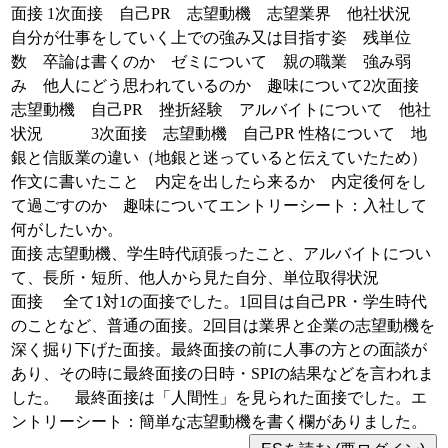
面接 1次面接 自己PR 志望動機 志望業界 他社状況
自分が仕事をしていく上での強み又は目指す姿 残単位
数 卒論は書くのか ゼミについて 親の職業 強み弱
み 他人にどう思われているのか 趣味について2次面接
志望動機 自己PR 挫折経験 アルバイトについて 他社
状況 3次面接 志望動機 自己PR 性格について 地
銀と信販業の違い（地銀と迷っていると伝えていたため）
作文に書いたこと 内定を出したら来るか 内定後何をし
て過ごすのか 趣味についてエントリーシート：入社して
何がしたいか。
面接 志望動機、学生時代頑張ったこと、アルバイトについ
て、長所・短所、他人から見た自分、単位取得状況
面接 全て1対1の面接でした。1回目は自己PR・学生時代
のことなど、普通の面接。2回目は業界と企業の志望動機を
深く掘り下げた面接。最終面接の前に人事の方との面談が
あり、その時に最終面接の日時・SPIの結果などを言われま
した。 最終面接は「人間性」を見られた面接でした。エ
ントリーシート：簡単な志望動機を書く欄がありました。