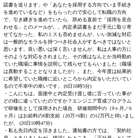
諾書を送ります」や「あなたを採用する方向でいま手続き
を進めているなど）をもらったので安心して転職の方向
で、引き継ぎを進めていたら、辞める直前で「採用を見合
わせる」とのメールが。。内定承諾書をまだ手元に取り寄
せてなかった、私のミスも否めませんが、いい加減な対応
は一般的なモラルを持つべき社会人がするべきではないと
思います。良い悪いは深く言いませんが、私は人事の方に
そのような対応をされました。その後はなんとか当時勤め
ていた職場に事情を説明して残らせてもらいました（職場
は異動することとなりましたが）。また、今年度は結果的
に希望していた職種に近いところから内定をいただいてい
るので不幸中の幸いです。 (6日16時5分)
・こんにちは。面接中と内定受け渡し後に言っていた事が
どの様に違っていたのですか？エンジニア育成プログラム
で研修生として採用された場合、研修期間中の（9ヶ月／6
ヶ月）はお給料の6割支給（20万×6割）の12万円と伺いまし
たが。 (20日10時47分)
・私も先日内定を頂きました。通知書の方では、「契約社
員」とありましたが、確認したところ、「正社員」として