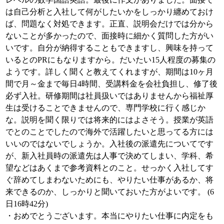
は自己分析と入社して何がしたいかをしっかり纏めておけ
ば、問題なく対処できます。正直、説明会だけでは分から
ないことが多かったので、面接時に細かく質問した方がい
いです。自分が納得することもできますし、興味を持って
いるとのPRにもなりますから。だいたい15人程度の募集の
ようです。詳しく聞くと教えてくれますが、期間は10ヶ月
間で月～金まで毎日4時間、受講料金を会社負担し、修了後
必ず入社。研修期間は社員扱いではありませんから福祉厚
生は受けることできませんので、専門学校に行く感じか
な。説明を聞く限りでは将来的にはよさそう。授業が英語
でとのことでしたので海外で活躍したいと思ってる方には
いいのではないでしょうか。入社後の派遣先についてです
が、新入社員時の派遣先は人事で決めてしまい、学科、希
望などはあくまで参考資料とのこと。せっかく入社してす
ぐ辞めてしまわないためにも、やりたい仕事があるか、将
来できるのか、しっかりと聞いておいた方がよいです。 (6
日16時42分)
・おめでとうございます。本当にやりたい仕事に内定をも