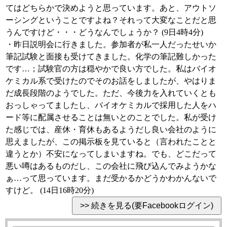
てはどちらかで決めようと思っています。あと、アウトソ
ーシングということですよね？それって大変なことだと思
うんですけど・・・どうなんでしょうか？ (9日4時4分)
・昨日説明会に行きました。参加者が私一人だったせいか
筆記試験と面接も受けてきました。化学の筆記難しかった
です…；試験官の方は穏やかで良い方でした。私はバイオ
ケミカル系で受けたのでそのお話をしましたが、やはりま
だ成長段階のようでした。ただ、今後力を入れていくとも
おっしゃってましたし、バイオケミカルで採用した人をハ
ード等に配属させることは無いとのことでした。私が受け
た感じでは、産休・育休もあるようだし良い会社のように
思えましたが、この掲示板を見ていると（言われたことと
違うとか）不安になってしまいますね。でも、どこだって
悪い噂はあるものだし、この会社に飛び込んでみようかな
ぁ…って思っています。まだ受かるかどうかわかんないで
すけど。 (14日16時20分)