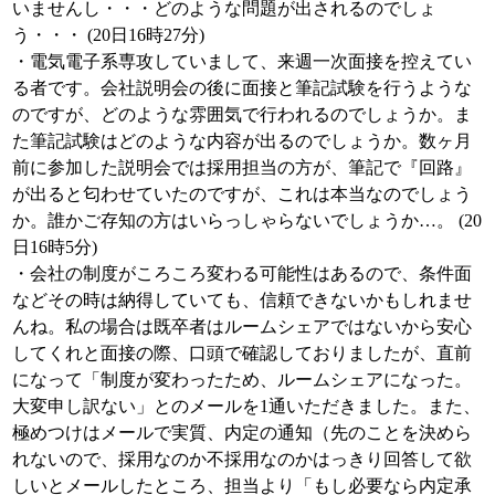
いませんし・・・どのような問題が出されるのでしょ
う・・・ (20日16時27分)
・電気電子系専攻していまして、来週一次面接を控えてい
る者です。会社説明会の後に面接と筆記試験を行うような
のですが、どのような雰囲気で行われるのでしょうか。ま
た筆記試験はどのような内容が出るのでしょうか。数ヶ月
前に参加した説明会では採用担当の方が、筆記で『回路』
が出ると匂わせていたのですが、これは本当なのでしょう
か。誰かご存知の方はいらっしゃらないでしょうか…。 (20
日16時5分)
・会社の制度がころころ変わる可能性はあるので、条件面
などその時は納得していても、信頼できないかもしれませ
んね。私の場合は既卒者はルームシェアではないから安心
してくれと面接の際、口頭で確認しておりましたが、直前
になって「制度が変わったため、ルームシェアになった。
大変申し訳ない」とのメールを1通いただきました。また、
極めつけはメールで実質、内定の通知（先のことを決めら
れないので、採用なのか不採用なのかはっきり回答して欲
しいとメールしたところ、担当より「もし必要なら内定承