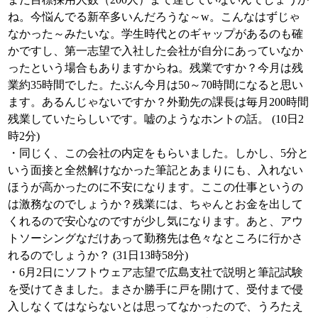
ね。今悩んでる新卒多いんだろうな～w。こんなはずじゃ
なかった～みたいな。学生時代とのギャップがあるのも確
かですし、第一志望で入社した会社が自分にあっていなか
ったという場合もありますからね。残業ですか？今月は残
業約35時間でした。たぶん今月は50～70時間になると思い
ます。あるんじゃないですか？外勤先の課長は毎月200時間
残業していたらしいです。嘘のようなホントの話。 (10日2
時2分)
・同じく、この会社の内定をもらいました。しかし、5分と
いう面接と全然解けなかった筆記とあまりにも、入れない
ほうが高かったのに不安になります。ここの仕事というの
は激務なのでしょうか？残業には、ちゃんとお金を出して
くれるので安心なのですが少し気になります。あと、アウ
トソーシングなだけあって勤務先は色々なところに行かさ
れるのでしょうか？ (31日13時58分)
・6月2日にソフトウェア志望で広島支社で説明と筆記試験
を受けてきました。まさか勝手に戸を開けて、受付まで侵
入しなくてはならないとは思ってなかったので、うろたえ