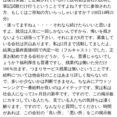
筆記試験だけ行うということですよね？すでに参加された
方、もしくはご存知の方いらっしゃいますか？ (18日14時21
分)
・迷ってますねぇ・・・・それなら続けたらいいと思いま
すよ。就活は人生に一回しかないんですから、悔いを残さ
ないように頑張って下さい。それにまだ6月です。募集して
いる会社は沢山あります。私は2月まで活動してましたよ。
結果は最終面接8回で内定一社（フルキャスト）でした。正
直お勧めできる会社かどうか。う～ん、普通じゃないでし
ょうか？福利厚生も普通ですし、残業代は働いた分だけ
100％出ます。つまりサービス残業は無いということです。
給料については他会社のことはあまり詳しく知らないの
で、多いか少ないかは判断できません。ちなみにアウトソ
ーシングで一番給料が良いのはメイテックです。実は私は
社会人になって2ヶ月目の新卒です。ですので、この掲示板
にカキコしている人たち、見ている人たちの気持ちは凄く
解ります。ですので、なんなりと質問してください。時間
があれば、この会社の「良い所」「悪い所」をこの掲示板