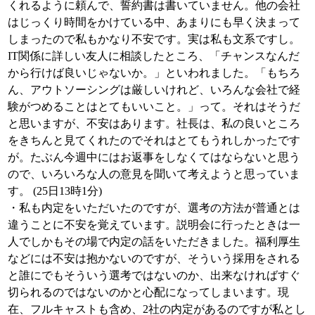
くれるように頼んで、誓約書は書いていません。他の会社
はじっくり時間をかけている中、あまりにも早く決まって
しまったので私もかなり不安です。実は私も文系ですし。
IT関係に詳しい友人に相談したところ、「チャンスなんだ
から行けば良いじゃないか。」といわれました。「もちろ
ん、アウトソーシングは厳しいけれど、いろんな会社で経
験がつめることはとてもいいこと。」って。それはそうだ
と思いますが、不安はあります。社長は、私の良いところ
をきちんと見てくれたのでそれはとてもうれしかったです
が。たぶん今週中にはお返事をしなくてはならないと思う
ので、いろいろな人の意見を聞いて考えようと思っていま
す。 (25日13時1分)
・私も内定をいただいたのですが、選考の方法が普通とは
違うことに不安を覚えています。説明会に行ったときは一
人でしかもその場で内定の話をいただきました。福利厚生
などには不安は抱かないのですが、そういう採用をされる
と誰にでもそういう選考ではないのか、出来なければすぐ
切られるのではないのかと心配になってしまいます。現
在、フルキャストも含め、2社の内定があるのですが私とし