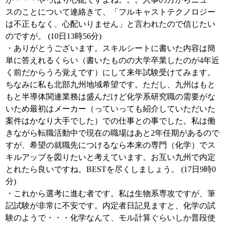
スのことについて連絡きて、「フルキャストテクノロジー
は不正もなく、心配いりません」と言われたので信じたい
のですが。 (10日13時56分)
・ありがとうございます。スキルシートに書いた内容は簡
単に答えれるくらい（書いたものの大学卒業したのが4年近
く前だからうろ覚えです）にして来年試験受けてみます。
ちなみに私も北部九州地域希望です。ただし、九州はもと
もと半導体関連業務は盛んだけど化学系研究職の需要がな
いため最初はメーカー（っていっても紹介していただいた
案件はかなり大手でした）での仕事との事でした。私は働
きながら転職活動中で現在の職場はあと2年任期があるので
すが、希望の就職先につけるなら本来の専門（化学）でス
キルアップを図りたいと考えています。お互い九州で内定
とれたら良いですね。BESTを尽くしましょう。 (17日9時0
分)
・これから選考に進む者です。私は生物系専攻ですが、筆
記試験が非常に不安です。内定者日記見ますと、化学の試
験のようで・・・化学なんて、モル計算ぐらいしか普段使