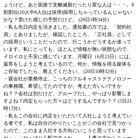
ょうけど。あと面接で支離滅裂だったり変な人は・・・。8
割割位(10人中8人位は採用)採用しちゃっているんじゃない
かな？受けた感じの予想だけど。 (29日1時34分)
・私も先日内定を頂きました。通知書の方では、「契約社
員」とありましたが、確認したところ、「正社員」として
の採用ということだったので、行こうかどうするか迷って
います。私にとっても、ほとんど情報が無い状態なので、
イロイロと不安に感じています。月曜日（6月23日）には、
返答をしようと考えているので、何か、情報を得る媒体を
ご存知でしたら、教えてください。 (20日10時32分)
・親会社が業務停止。こっちのフルキャストテクノロジー
の事務職、希望してたのですが、考えた方いいですか
ね？？会社は別だけど、グループだし、やっぱり影響しま
すよね？内定もらった方々はどうするんですか？？ (5日21
時17分)
・私もこの会社に内定をいただいて入社しようと考えてい
る者です。私は自分のやりたいことがこの会社で見つかっ
たので、このまま入社する方向にいこうと思っています
が・・・やっぱり心配ですよね。。。人事の方からニュー