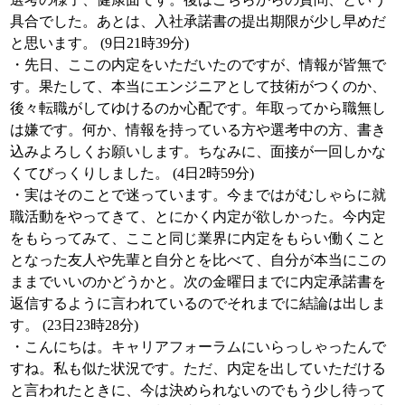
具合でした。あとは、入社承諾書の提出期限が少し早めだ
と思います。 (9日21時39分)
・先日、ここの内定をいただいたのですが、情報が皆無で
す。果たして、本当にエンジニアとして技術がつくのか、
後々転職がしてゆけるのか心配です。年取ってから職無し
は嫌です。何か、情報を持っている方や選考中の方、書き
込みよろしくお願いします。ちなみに、面接が一回しかな
くてびっくりしました。 (4日2時59分)
・実はそのことで迷っています。今まではがむしゃらに就
職活動をやってきて、とにかく内定が欲しかった。今内定
をもらってみて、ここと同じ業界に内定をもらい働くこと
となった友人や先輩と自分とを比べて、自分が本当にこの
ままでいいのかどうかと。次の金曜日までに内定承諾書を
返信するように言われているのでそれまでに結論は出しま
す。 (23日23時28分)
・こんにちは。キャリアフォーラムにいらっしゃったんで
すね。私も似た状況です。ただ、内定を出していただける
と言われたときに、今は決められないのでもう少し待って