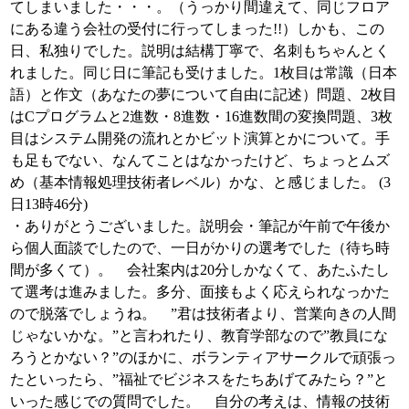
てしまいました・・・。（うっかり間違えて、同じフロア
にある違う会社の受付に行ってしまった!!）しかも、この
日、私独りでした。説明は結構丁寧で、名刺もちゃんとく
れました。同じ日に筆記も受けました。1枚目は常識（日本
語）と作文（あなたの夢について自由に記述）問題、2枚目
はCプログラムと2進数・8進数・16進数間の変換問題、3枚
目はシステム開発の流れとかビット演算とかについて。手
も足もでない、なんてことはなかったけど、ちょっとムズ
め（基本情報処理技術者レベル）かな、と感じました。 (3
日13時46分)
・ありがとうございました。説明会・筆記が午前で午後か
ら個人面談でしたので、一日がかりの選考でした（待ち時
間が多くて）。 会社案内は20分しかなくて、あたふたし
て選考は進みました。多分、面接もよく応えられなっかた
ので脱落でしょうね。 ”君は技術者より、営業向きの人間
じゃないかな。”と言われたり、教育学部なので”教員にな
ろうとかない？”のほかに、ボランティアサークルで頑張っ
たといったら、”福祉でビジネスをたちあげてみたら？”と
いった感じでの質問でした。 自分の考えは、情報の技術