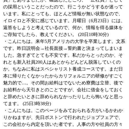
の採用ということだったので、行こうかどうするか迷って
います。私にとっても、ほとんど情報が無い状態なので、
イロイロと不安に感じています。月曜日（6月23日）には、
返答をしようと考えているので、何か、情報を得る媒体を
ご存知でしたら、教えてください。 (20日10時30分)
・こんにちは。来年5月アメリカの大学を卒業します。文系
です。昨日説明会→社長面接→誓約書と決まってしまいま
した。急すぎてとても不安です。私だからとったのか、そ
れとも新入社員200人はあとからどんどん脱落していくの
か。ちなみに私はスペシャリスト養成コースです。まだ日
本に帰りたくなかったからカリフォルニアの研修がすごく
魅力的で…。その間お給料はでないため寮費は立替、後で
お給料から天引きとのことですが、会社に借金をしておく
と辞めたいときに辞められなかったりしたら怖いなと思っ
てます。 (25日3時38分)
・こんにちは。このページをみておられる方がいるかわか
りかねますが、先日ボストンで行われたジョブフェアで、
この会社から内定を頂いた者です。人事の方や社員の方々