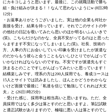
にカキコしようと思います。最後に、この就職活動で勝ち
組・負け組みが決まる！！なんて思わないようにw (8日2時
12分)
・お返事ありがとうございました。実は他の企業も何社か
面接を受け、結果を待っています。それでこのサイトの中
の他社の日記を覗いてみたら思いのほか明るいふんいきで
(笑)。こちらだけなのかな、全員不安がってるのはと思った
らますます不安になってしまいました(笑)。社長、技術の
方、人事の方にお会いしていい印象を受けましたが派遣な
のだからもう彼らと会うこともないしひとりでがんばって
いかなければならないのですね。不安ですが派遣先もすぐ
決まるとのことですしがんばってみたいと思っています！
結構楽しみです。理系の方は200人採用でも、養成コースは
15人とサイトでは読みましたし、ほんとかどうかわからな
いけど面接で最後に「私達を信じて勉強してくれれば大丈
夫」と (26日1時25分)
・受けた感じ、採用率は相当高いと思いますね。ただ、全
員採用ではなく多少は落とすのだと思いますよ。筆記試験
と適正試験がありますので、極端に悪い人は落とすのでし