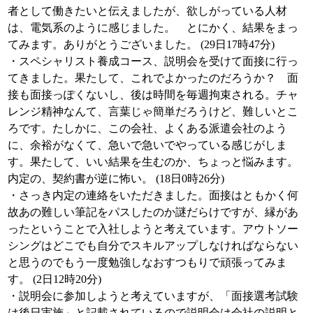
者として働きたいと伝えましたが、欲しがっている人材
は、電気系のように感じました。 とにかく、結果をまっ
てみます。ありがとうございました。 (29日17時47分)
・スペシャリスト養成コース、説明会を受けて面接に行っ
てきました。果たして、これでよかったのだろうか？ 面
接も面接っぽくないし、後は時間を毎週拘束される。チャ
レンジ精神なんて、言葉じゃ簡単だろうけど、難しいとこ
ろです。たしかに、この会社、よくある派遣会社のよう
に、余裕がなくて、急いで急いでやっている感じがしま
す。果たして、いい結果を生むのか、ちょっと悩みます。
内定の、契約書が逆に怖い。 (18日0時26分)
・さっき内定の連絡をいただきました。面接はともかく何
故あの難しい筆記をパスしたのか謎だらけですが、縁があ
ったということで入社しようと考えています。アウトソー
シングはどこでも自分でスキルアップしなければならない
と思うのでもう一度勉強しなおすつもりで頑張ってみま
す。 (2日12時20分)
・説明会に参加しようと考えていますが、「面接選考試験
は後日実施」と記載されているので説明会は会社の説明と