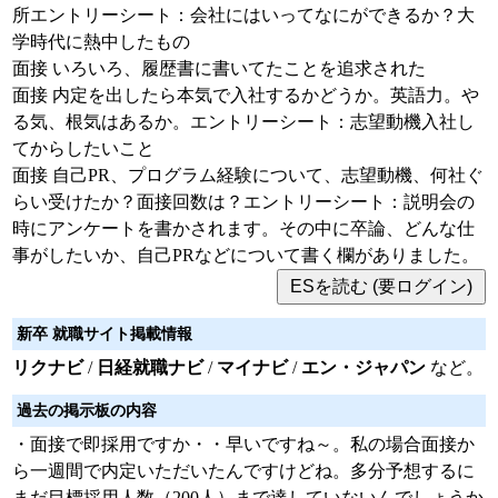
所エントリーシート：会社にはいってなにができるか？大
学時代に熱中したもの
面接 いろいろ、履歴書に書いてたことを追求された
面接 内定を出したら本気で入社するかどうか。英語力。や
る気、根気はあるか。エントリーシート：志望動機入社し
てからしたいこと
面接 自己PR、プログラム経験について、志望動機、何社ぐ
らい受けたか？面接回数は？エントリーシート：説明会の
時にアンケートを書かされます。その中に卒論、どんな仕
事がしたいか、自己PRなどについて書く欄がありました。
新卒 就職サイト掲載情報
リクナビ
/
日経就職ナビ
/
マイナビ
/
エン・ジャパン
など。
過去の掲示板の内容
・面接で即採用ですか・・早いですね～。私の場合面接か
ら一週間で内定いただいたんですけどね。多分予想するに
まだ目標採用人数（200人）まで達していないんでしょうか