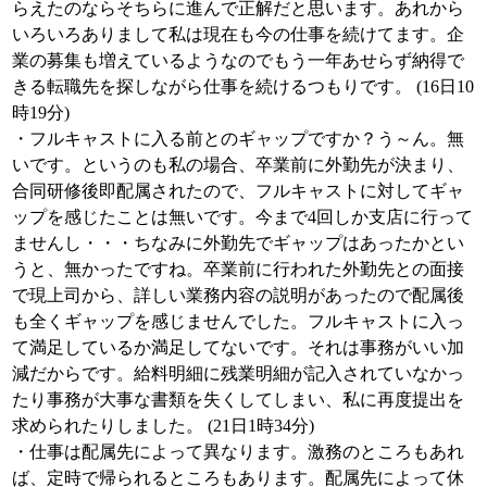
らえたのならそちらに進んで正解だと思います。あれから
いろいろありまして私は現在も今の仕事を続けてます。企
業の募集も増えているようなのでもう一年あせらず納得で
きる転職先を探しながら仕事を続けるつもりです。 (16日10
時19分)
・フルキャストに入る前とのギャップですか？う～ん。無
いです。というのも私の場合、卒業前に外勤先が決まり、
合同研修後即配属されたので、フルキャストに対してギャ
ップを感じたことは無いです。今まで4回しか支店に行って
ませんし・・・ちなみに外勤先でギャップはあったかとい
うと、無かったですね。卒業前に行われた外勤先との面接
で現上司から、詳しい業務内容の説明があったので配属後
も全くギャップを感じませんでした。フルキャストに入っ
て満足しているか満足してないです。それは事務がいい加
減だからです。給料明細に残業明細が記入されていなかっ
たり事務が大事な書類を失くしてしまい、私に再度提出を
求められたりしました。 (21日1時34分)
・仕事は配属先によって異なります。激務のところもあれ
ば、定時で帰られるところもあります。配属先によって休