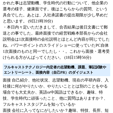
かれた事は志望動機、学生時代の行動について、他企業の
選考の様子、健康面です。後はこちらからの質問、という
具合でした。あとは、入社承諾書の提出期限が少し早めだ
と思います。 (9日21時39分)
・本日内々定いただきまして、合否結果は後日文書にて郵
送との事でした。最終面接での経営戦略本部長からの会社
説明会は1次面接時の会社説明とほとんど内容が同じでした
ね。パワーポイントのスライドショーに使っていたPC自体
1次面接のものと同一でしたし・・。これから面接・選考受
けられる方がんばってください。 (18日15時56分)
フルキャストテクノロジー内定者の志望動機、課題、筆記試験や
エントリーシート、面接内容（自己PR）のダイジェスト
面接 自己紹介、他社状況、志望動機、現在の卒研内容、入
社後に何がやりたいか、やりたいこととは別のことをやる
場合でも大丈夫か、英語or中国語はできるか、趣味、特
技、学生時代に頑張ったこと、他に質問はありますか？、
フルキャストスタジアムを知っているか
面接 会社に入ってなにがしたいか？趣味、特技、長所、短