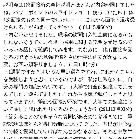
説明会は1次面接時の会社説明とほとんど内容が同じでした
ね。パワーポイントのスライドショーに使っていたPC自体
1次面接のものと同一でしたし・・。これから面接・選考受
けられる方がんばってください。 (18日15時56分)
・内定いただけました。職場の訪問は入社直前になるかも
しれないそうです。今度、採用に関する説明を受けるので
いろいろ話して確認してみます。ちなみに、他も面接を受
けるのでそっちの勉強準備と今の仕事の両立がかなり大
変。お互い頑張りましょう。 (1日11時4分)
・1週間ですか？ずいぶん早い選考ですね。これからこちら
を受験しようと思っているのですが、私は理系なのに、自
分の専門の知識がないです。（大学では全然勉強してませ
んでした。遊んでました）これから本気で勉強しとうと思
っていますが、筆記や面接が不安です。大学での勉強につ
いて厳しく問われたりするのでしょうか？ (29日13時33分)
・答えることのできそうな質問があるので参考までに。筆
記試験はほとんど専門分野についてでした。基礎が中心な
ので軽く復習していけばなんとかなるかと。それと中学生
レベルの数学国語英語。最後に作文がありました。面接で