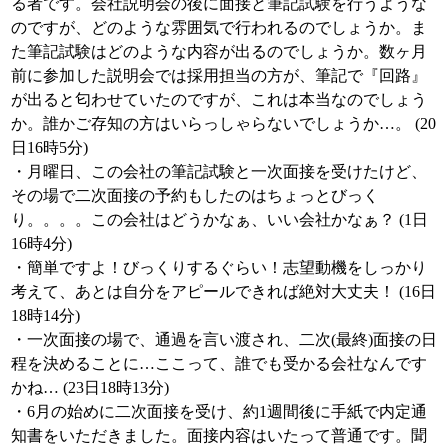
る者です。会社説明会の後に面接と筆記試験を行うような
のですが、どのような雰囲気で行われるのでしょうか。ま
た筆記試験はどのような内容が出るのでしょうか。数ヶ月
前に参加した説明会では採用担当の方が、筆記で『回路』
が出ると匂わせていたのですが、これは本当なのでしょう
か。誰かご存知の方はいらっしゃらないでしょうか…。 (20
日16時5分)
・月曜日、この会社の筆記試験と一次面接を受けたけど、
その場で二次面接の予約もしたのはちょっとびっく
り。。。。この会社はどうかなぁ、いい会社かなぁ？ (1日
16時4分)
・簡単ですよ！びっくりするぐらい！志望動機をしっかり
考えて、あとは自分をアピールできれば絶対大丈夫！ (16日
18時14分)
・一次面接の場で、通過を言い渡され、二次(最終)面接の日
程を決めることに…ここって、誰でも受かる会社なんです
かね… (23日18時13分)
・6月の始めに二次面接を受け、約1週間後に手紙で内定通
知書をいただきました。面接内容はいたって普通です。聞