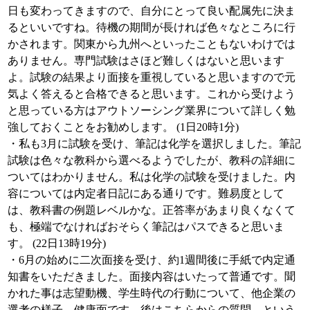
日も変わってきますので、自分にとって良い配属先に決ま
るといいですね。待機の期間が長ければ色々なところに行
かされます。関東から九州へといったこともないわけでは
ありません。専門試験はさほど難しくはないと思います
よ。試験の結果より面接を重視していると思いますので元
気よく答えると合格できると思います。これから受けよう
と思っている方はアウトソーシング業界について詳しく勉
強しておくことをお勧めします。 (1日20時1分)
・私も3月に試験を受け、筆記は化学を選択しました。筆記
試験は色々な教科から選べるようでしたが、教科の詳細に
ついてはわかりません。私は化学の試験を受けました。内
容については内定者日記にある通りです。難易度として
は、教科書の例題レベルかな。正答率があまり良くなくて
も、極端でなければおそらく筆記はパスできると思いま
す。 (22日13時19分)
・6月の始めに二次面接を受け、約1週間後に手紙で内定通
知書をいただきました。面接内容はいたって普通です。聞
かれた事は志望動機、学生時代の行動について、他企業の
選考の様子、健康面です。後はこちらからの質問、という