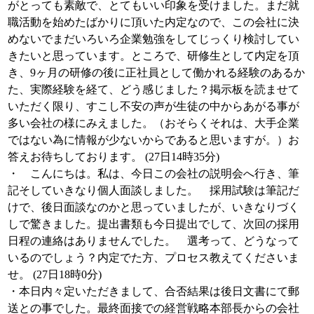
がとっても素敵で、とてもいい印象を受けました。まだ就
職活動を始めたばかりに頂いた内定なので、この会社に決
めないでまだいろいろ企業勉強をしてじっくり検討してい
きたいと思っています。ところで、研修生として内定を頂
き、9ヶ月の研修の後に正社員として働かれる経験のあるか
た、実際経験を経て、どう感じました？掲示板を読ませて
いただく限り、すこし不安の声が生徒の中からあがる事が
多い会社の様にみえました。（おそらくそれは、大手企業
ではない為に情報が少ないからであると思いますが。）お
答えお待ちしております。 (27日14時35分)
・ こんにちは。私は、今日この会社の説明会へ行き、筆
記そしていきなり個人面談しました。 採用試験は筆記だ
けで、後日面談なのかと思っていましたが、いきなりづく
しで驚きました。提出書類も今日提出でして、次回の採用
日程の連絡はありませんでした。 選考って、どうなって
いるのでしょう？内定でた方、プロセス教えてくださいま
せ。 (27日18時0分)
・本日内々定いただきまして、合否結果は後日文書にて郵
送との事でした。最終面接での経営戦略本部長からの会社