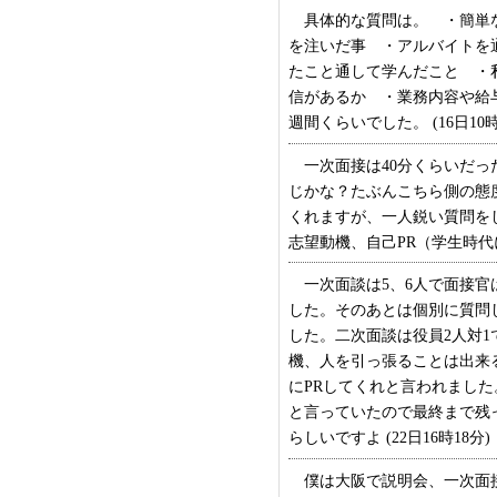
具体的な質問は。 ・簡単な
を注いだ事 ・アルバイトを
たこと通して学んだこと ・
信があるか ・業務内容や給
週間くらいでした。 (16日10時
一次面接は40分くらいだっ
じかな？たぶんこちら側の態
くれますが、一人鋭い質問を
志望動機、自己PR（学生時代に
一次面談は5、6人で面接官
した。そのあとは個別に質問
した。二次面談は役員2人対
機、人を引っ張ることは出来
にPRしてくれと言われました
と言っていたので最終まで残
らしいですよ (22日16時18分)
僕は大阪で説明会、一次面接