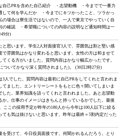
自己PRを含めた自己紹介 ・志望動機 ・今までで一番力
通して何を学んだか ・今までにキツかったこと、ツラかっ
私の場合は寮生活ではないので、一人で東京でやっていく自
与の確認 ・希望職についての内容の説明など通知時間は一
49分)
たと思います。学生2人対面接官3人で、雰囲気は割と堅い感
度で雰囲気はかなり変わると思います。女性の方は和ませて
してくる方がいました。質問内容はかなり幅広かったです。
ついてかなり深く質問されました)。 (30日2時27分)
は3人でした。質問内容は最初に自己PRをしてくれと言われま
してました。エントリーシートをもとに色々聞いてしまいま
1でした。業界知識を語ってくれと言われました。あと志望動
るか。仕事のイメージはきちんと持っているかでした。最後
。ここの採用予定が昨年の180人から今年は100人以下に絞る
っても気は抜けないと思います。昨年は最終＝5割内定だった
を受けて、今日役員面接です。何聞かれるんだろう。とり