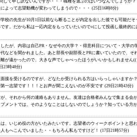
質問して申し訳ないんですが・・・職種を選ぶのはいつなんでしょうか
よって志望動機が変わってしまうので・・・ (25日16時8分)
校の先生が10月1日以前なら断ることが内定を出した後でも可能だそう
です。だから私は一応内定をもっていたいので○にして投函し最終的には
したが、内容は自己PR・なぜ今の大学？・得意科目について・大学の
代などを聞かれました。あと部長や副部長とPRに書いていたので、そ
離が遠かったので、大きな声でしゃべったほうがいいかもしれません((ノ
23時48分)
面接を受けるのですが、どなたか受けられる方はいらっしゃいますか？
一志望です！！！とお声が聞こえないのが不安です (29日21時43分)
、それから何の連絡もありません。友達は合格者みんなで集まる会が
プメントでは、そのようなことはしないのでしょうか？知っている方がい
は、いじめ役の方がいたみたいです。志望者のウィークポイントと思わ
もへこんでいました・・もちろん私もですけど！ (17日21時57分)