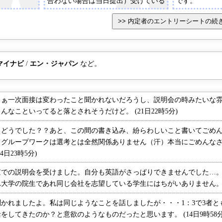
合わない場合は当日提出）受けている
です。
他社名、希望している業種など。履歴
書に書いたこと以外に伝えたいこと。
マイナビ
/
エン・ジャパン
など。
ぁ一次面接は変わったこと聞かれないだろうし、説明会の時みたいな雰
なこといってると落とされそうだけど。 (21日22時5分)
どうでした？？あと、この間の書き込み、紛らわしいこと書いてごめん
、グループワークは選考とは全然関係ありません（汗）本当にごめんな
4日23時5分)
京での説明会を受けました。自分も英語がさっぱりできませんでした…
学の院生であれ同じ会社を志望している学生にはちがいありません。 (24
かれましたよ。私は同じようなことを話しましたが・・・1：3で3者と
してきたのか？と意欲のようなものだったと思います。 (14日9時58分