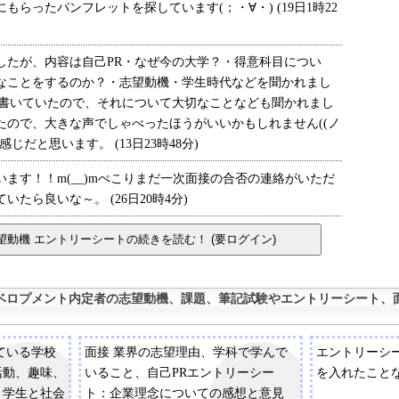
らったパンフレットを探しています(；・∀・) (19日1時22
たが、内容は自己PR・なぜ今の大学？・得意科目につい
なことをするのか？・志望動機・学生時代などを聞かれまし
に書いていたので、それについて大切なことなども聞かれまし
たので、大きな声でしゃべったほうがいいかもしれません((ノ
じだと思います。 (13日23時48分)
す！！m(__)mぺこりまだ一次面接の合否の連絡がいただ
たら良いな～。 (26日20時4分)
ベロプメント内定者の志望動機、課題、筆記試験やエントリーシート、面
ている学校
面接 業界の志望理由、学科で学んで
エントリーシ
活動、趣味、
いること、自己PRエントリーシー
を入れたこと
、学生と社会
ト：企業理念についての感想と意見