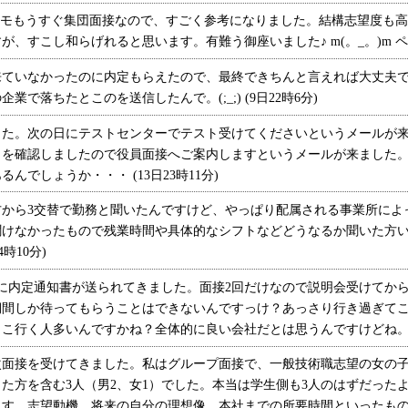
モメモもうすぐ集団面接なので、すごく参考になりました。結構志望度も
、すこし和らげれると思います。有難う御座いました♪ m(。_。)m ペコ (
ていなかったのに内定もらえたので、最終できちんと言えれば大丈夫で
で落ちたとこのを送信したんで。(;_;) (9日22時6分)
た。次の日にテストセンターでテスト受けてくださいというメールが来
とを確認しましたので役員面接へご案内しますというメールが来ました
でしょうか・・・ (13日23時11分)
から3交替で勤務と聞いたんですけど、やっぱり配属される事業所によ
聞けなかったもので残業時間や具体的なシフトなどどうなるか聞いた方
時10分)
に内定通知書が送られてきました。面接2回だけなので説明会受けてから
期間しか待ってもらうことはできないんですっけ？あっさり行き過ぎて
行く人多いんですかね？全体的に良い会社だとは思うんですけどね。 (11
面接を受けてきました。私はグループ面接で、一般技術職志望の女の子
た方を含む3人（男2、女1）でした。本当は学生側も3人のはずだった
ます。志望動機、将来の自分の理想像、本社までの所要時間といったも