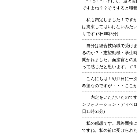
（*・ω・*）そして、度々
ですよね？？そうすると職種に
私も内定しました！ですが学
は拘束してはいけないみたい
りです (3日0時3分)
自分は総合技術職で受けま
るのか？・志望動機・学生時
聞かれました。面接官との距
って感じだと思います。 (13日
こんにちは！5月2日に一次
希望なのですが・・・ここが第
内定をいただいたのですが
ンフォメーション・ディベロ
日15時51分)
私の感想です。最終面接に
ですね。私の前に受けられた人