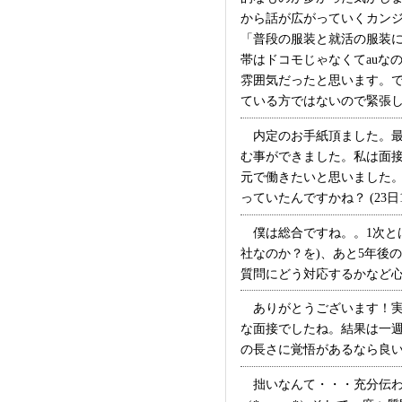
から話が広がっていくカン
「普段の服装と就活の服装
帯はドコモじゃなくてauな
雰囲気だったと思います。
ている方ではないので緊張し
内定のお手紙頂ました。最
む事ができました。私は面
元で働きたいと思いました。
っていたんですかね？ (23日1
僕は総合ですね。。1次とは
社なのか？を)、あと5年後
質問にどう対応するかなど心構
ありがとうございます！実
な面接でしたね。結果は一
の長さに覚悟があるなら良い企
拙いなんて・・・充分伝わ