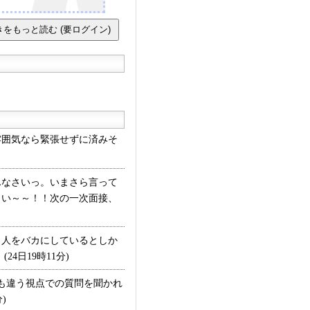
囲気なら緊張せずに済みそ
なさいっ。いまさら言って
さい～～！！次の一次面接、
。人をバカにしているとしか
日19時11分)
も違う視点での質問を聞かれ
)