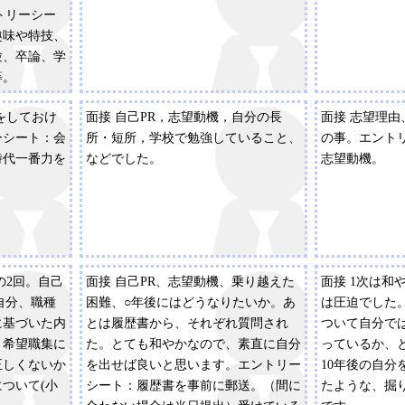
トリーシー
趣味や特技、
験、卒論、学
等。
をしておけ
面接 自己PR，志望動機，自分の長
面接 志望理
ーシート：会
所・短所，学校で勉強していること、
の事。エント
時代一番力を
などでした。
志望動機。
）
の2回。自己
面接 自己PR、志望動機、乗り越えた
面接 1次は和
自分、職種
困難、○年後にはどうなりたいか。あ
は圧迫でした
に基づいた内
とは履歴書から、それぞれ質問され
ついて自分で
・希望職集に
た。とても和やかなので、素直に自分
っているか、
正しくないか
を出せば良いと思います。エントリー
10年後の自分
ついて(小
シート：履歴書を事前に郵送。（間に
たような、掘