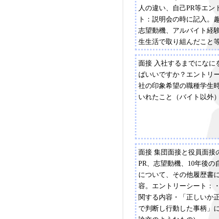
人の違い、自己PR等エン
ト：説明会の時に記入。
志望動機、アルバイト経
生生活で取り組んだこと
面接 入社するまでになに
ばいいですか？エントリ
社の印象希望の職種学生
いれたこと（バイト以外
面接 集団面接と役員面接
PR、志望動機、10年後の
について、その他履歴書
容。エントリーシート：
関する内容・「正しいか
で判断し行動した事柄」に