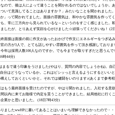
ジなので、後は人によって違うことを聞かれるのではないでしょうか。
について意識してることはありますか？」みたいなことを聞かれました。
のか」って聞かれてました。面接の雰囲気は、和やかな雰囲気を作って
でも、常に三方向から見られているな～というのをすごく感じました。
ましたが、とりあえず笑顔を心がけました☆頑張ってくださいね！ (2日2
終面接は面接の前に作文があったおかげで作文にエネルギーをつぎ込み
接官の方が3人で、とても話しやすい雰囲気を作って頂き感謝しておりま
今年は採用人数100人なのですか。でも今までが取りすぎだと思うんで
6時44分)
まるで違う印象をうけました(やはり、質問の内容でしょうかね)。自己
の自分はどうなっているか。これはビシッっと言えるようにするといい
えしておくといいかと。それでは健闘をいのります♪(あくまで参考程度に＾
はもう最終面接を受けたのですが、やはり聞かれました。入社する意欲
週間以内に来てお陰様で内定を貰うことができました。結局他社に行く
業かと思いました。 (18日7時43分)
りましたwwHPに書いてあることはいまいち理解できなかったので・・