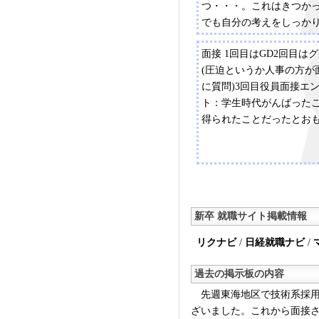
つ・・・。これはきつか
でも自分の考えをしっか
ば大丈夫！！エントリー
面接 1回目はGD2回目は
時代にがんばったことを
(圧迫というか人事の方が
書きました。
に質問)3回目役員面接エ
ト：学生時代がんばった
得られたことだったとお
新卒 就職サイト掲載情報
リクナビ
/
日経就職ナビ
/
過去の掲示板の内容
先週東海地区で技術系採用
ざいました。これから面接さ