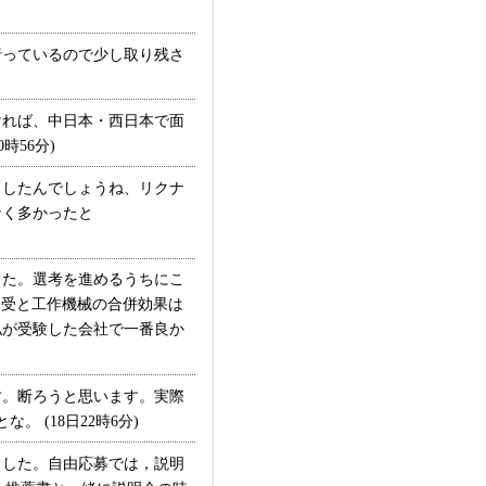
した内容を話せてた人は
なかったので、そこまで
っているので少し取り残さ
と思う。エントリーシー
頑張って来た事について
（A4用紙半分程度）。
れば、中日本・西日本で面
56分)
タしたんでしょうね、リクナ
なく多かったと
た。選考を進めるうちにこ
軸受と工作機械の合併効果は
私が受験した会社で一番良か
す。断ろうと思います。実際
(18日22時6分)
した。自由応募では，説明