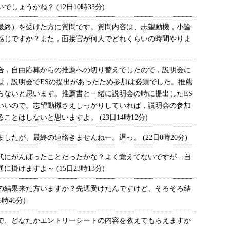
しょうかね？ (12日10時33分)
終）を受けた方に質問です。質問内容は、志望動機，小論
感じですか？また，面接官が何人でどれくらいの時間やりま
，自由応募からの推薦への切り替えでしたので，説明会に
は，説明会でESの提出があったため参加は必須でした。推薦
らないと思います。推薦書と一緒に説明会の時に提出したES
いいので。志望動機さえしっかりしていれば，説明会の参加
とはしないと思いますよ。 (23日14時12分)
したが、最終の連絡きませんねー。遅っ。 (22日0時20分)
にがんばったことだったかな？よく覚えてないですが…自
掛けますよ～ (15日23時13分)
結果来た方いますか？先週受けたんですけど、そろそろ結
時46分)
、どなたかエントリーシートの内容を教えてもらえますか