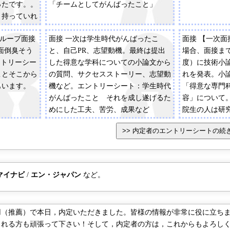
ったです。。
「チームとしてがんばったこと」
り持っていれ
シート：学生
グループ面接
面接 一次は学生時代がんばったこ
面接 【一次
説明会の時に
面倒臭そう
と、自己PR、志望動機。最終は提出
場合、面接まで
ントリーシー
した得意な学科についての小論文から
度）に技術小
ことそこから
の質問、サクセスストーリー、志望動
れを発表。小
もいます。
機など。エントリーシート：学生時代
「得意な専門
がんばったこと それを成し遂げるた
容」について
めにした工夫、苦労、成果など
院生の人は研
突っ込まれて
べきだろう。
書に沿った事
（集団）】自
力を入れた事
マイナビ
/
エン・ジャパン
など。
く突っ込まれ
も「それって
い？」とか「
（推薦）で本日，内定いただきました。皆様の情報が非常に役に立ちま
か言われたが
れる方も頑張って下さい！そして，内定者の方は，これからもよろしくお願
でアピールし