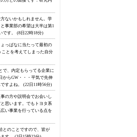
役の方との面接です．研究内
方ないかもしれません。学
と事業部の希望は大半は第1
。 (8日22時18分)
しょっぱなに当たって最初の
うことを考えてしまった自分
とで、内定もらってる企業に
日からGW・・・平気で先伸
ね。 (22日11時56分)
事の方や説明会でお会いし
だと思います。でもトヨタ系
幅広い事業を行っている点を
給とのことですので、皆が
 (3日15時23分)