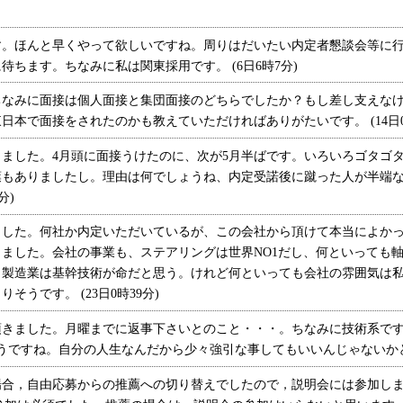
が、ちゃんと
突っ込まれて
。ほんと早くやって欲しいですね。周りはだいたい内定者懇談会等に行
圧迫では無い
ちます。ちなみに私は関東採用です。 (6日6時7分)
ト：学生時代
手書きで記入
なみに面接は個人面接と集団面接のどちらでしたか？もし差し支えなけ
本で面接をされたのかも教えていただければありがたいです。 (14日0時
ました。4月頭に面接うけたのに、次が5月半ばです。いろいろゴタゴ
葉もありましたし。理由は何でしょうね、内定受諾後に蹴った人が半端
分)
した。何社か内定いただいているが、この会社から頂けて本当によかっ
ました。会社の事業も、ステアリングは世界NO1だし、何といっても
り製造業は基幹技術が命だと思う。けれど何といっても会社の雰囲気は
うです。 (23日0時39分)
頂きました。月曜までに返事下さいとのこと・・・。ちなみに技術系で
ですね。自分の人生なんだから少々強引な事してもいいんじゃないかとな。 
合，自由応募からの推薦への切り替えでしたので，説明会には参加しま