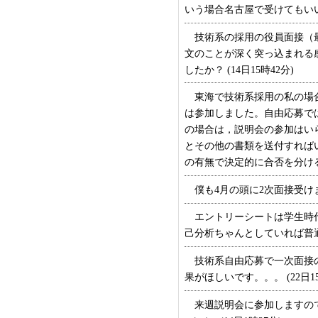
いう場合名古屋で受けてもいいで
技術系の採用の役員面接（最
文のことが深く突っ込まれる
したか？ (14日15時42分)
東海で技術系採用の私の場合
は参加しました。自由応募で
の場合は，説明会の参加はい
とその他の書類を送付すれば
の有無で決定的に合否を分けるこ
僕も4月の頭に2次面接受けま
エントリーシートは学生時代
己分析ちゃんとしていれば普通に
技術系自由応募で一次面接の
果がほしいです。。。 (22日15
来週説明会に参加しますので