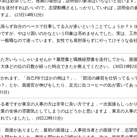
参加は必須でした。推薦の場合は，説明会の参加はいらないと思います
類を送付すればいいので。志望動機さえしっかりしていれば，説明会の
。 (23日14時12分)
張らず自分のペースで仕事してる人が多いということでしょうか？トヨ
のですが、やはり固いのかなという印象は否めませんでした。実は、工
一般職なので迷っています。女性でも肩肘張らずにやってけそうな会社ですか
た方いらっしゃいませんか？履歴書と職務経歴書を送付してから、面接
体どの位の日数が経った時点できたか教えてください。 (30日19時2分
かれます。「自己PRでほかの例は？」、「部活の練習を仕切ってるっ
の？」とか。面接官が伸びをしたり、足元に缶コーヒーの缶が置いてあ
1分)
る者ですが東京の人事の方は非常に良い方ですよ．一次面接もしっかり
企業の全体の雰囲気としてしまうのはどうかと思いますよ．東京の人事
ていましたし． (8日22時11分)
 面接がありました．最初の面接は，人事担当者との面接です．志望理