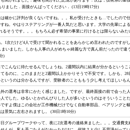
ども聞かれました．趣味も聞かれた記憶があります．次は，技術系の重
りました．面接がんばってください． (13日19時17分)
は確かに評判が良くないですね。。。私が受けたときも…でしたので仕
ですね。やはりステアリングが一番人気だと思います。大学の先輩による
るそうです。。。もちろん必ず希望の事業に行けるとは限らないみたいです
。1次だけど4人で受けて聞かれることをあらかじめ言われたのですが
しまいました。しかも人事の人がめちゃ綺麗な方で真ん前だったので違
分)
んでこんなに待たせるんでしょうね。2週間以内に結果が分かるというこ
てるのに、このままだと2週間以上かかりそうで不安です。しかも、28
というのは分かるんですが、受験者のことももう少し考えてほしいもんですよ
外の選考は非常にかたく感じました。ですが、最終面接の前で会った人
い人でした。ゆるいとかのんびりした人が多いというのはそういうこと
いですよ僕はこの会社が工作機械だけでなく自動車部品、ベアリングと
景気に左右されますし。 (30日1時10分)
日グループワークやって、夜に2次選考の連絡来ました。。。交通費支
せんが、私も手ごたえがなかっただけに、何故？と少し不思議がっています。