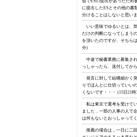
会でESの提出があったため
に提出したESとその他の書
分けることはしないと思いますよ
いい意味でゆるいとは、気
だけの判断になってしまう
を頂いたのですが、そちらは
分)
中途で秘書業務に募集され
っしゃったら、送付してから大
発言に対して結構細かく突
りでほんとに仕切っていい
くないです・・・ (15日21時3
私は東京で選考を受けてい
ました．一部の人事の人で
は何もないとおっしゃってくれ
推薦の場合は，一日に二回