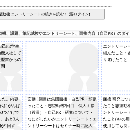
動機、課題、筆記試験やエントリーシート、面接内容（自己PR）のダイ
自己PR学生
エントリーシ
動機入社して
組んだこと・
履歴書からの
り遂げたこと
質問
した。内容
面接 1回目は集団面接・自己PR・頑張
面接 研究に
時代にがんば
ったこと・志望動機2回目 個人面接
たこと志望動
3つだけで
（役員）・自己PR・研究について・
ントリーシー
と、あと3人
なにがしたいかエントリーシート：エ
たこと(A4の
が1回ず
ントリーシートはセミナー時に記入
使用しても良い