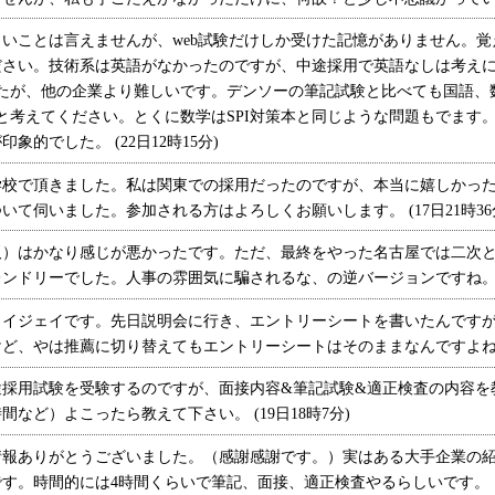
いことは言えませんが、web試験だけしか受けた記憶がありません。覚
さい。技術系は英語がなかったのですが、中途採用で英語なしは考えに
したが、他の企業より難しいです。デンソーの筆記試験と比べても国語、
だと考えてください。とくに数学はSPI対策本と同じような問題もでます
的でした。 (22日12時15分)
で頂きました。私は関東での採用だったのですが、本当に嬉しかった
て伺いました。参加される方はよろしくお願いします。 (17日21時36
）はかなり感じが悪かったです。ただ、最終をやった名古屋では二次と
ンドリーでした。人事の雰囲気に騙されるな、の逆バージョンですね。 (8
イジェイです。先日説明会に行き、エントリーシートを書いたんですが
ど、やは推薦に切り替えてもエントリーシートはそのままなんですよね～？ 
採用試験を受験するのですが、面接内容&筆記試験&適正検査の内容を
など）よこったら教えて下さい。 (19日18時7分)
報ありがとうございました。（感謝感謝です。）実はある大手企業の紹
です。時間的には4時間くらいで筆記、面接、適正検査やるらしいです。