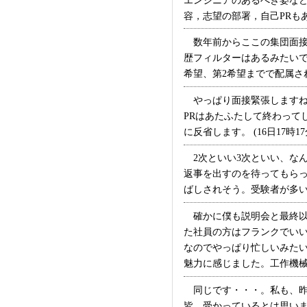
エンジニアのあるべき姿な
容，志望の部署，自己PRもあ
数年前からここの集団面接
歴フィルターはあるみたい
希望、第2希望までで配属され
やっぱり面接緊張しますね
PRはあたふたして終わって
に反省します。 (16日17時17
2次といい3次といい、な
返事を出すのを待ってもらっ
ばしされそう。受験者が多い
確かに僕も説明会と最終以
た社員の方はフランクでい
なのでやっぱり忙しいみた
魅力に感じました。工作機械は
同じです・・・。私も、昨
皆、受かっているとは思いま