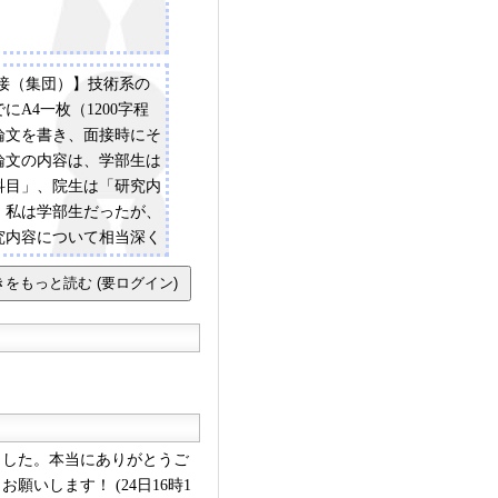
面接（集団）】技術系の
にA4一枚（1200字程
論文を書き、面接時にそ
論文の内容は、学部生は
科目」、院生は「研究内
。私は学部生だったが、
究内容について相当深く
いたので、院生は注意す
他にも志望動機等、履歴
を聞かれた。【最終面接
己紹介と学生時代に一番
について話し、かなり深
た。例えば長所を語って
当たり前の事じゃな
全然伝わって来ない」と
した。本当にありがとうご
、それにめげずに最後ま
いします！ (24日16時1
た。深く突っ込まれる