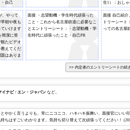
と・自己
生1）：おし
当日に記入。
り。エントリ
が、やって
面接 ・志望動機・学生時代頑張った
面接 自己紹
その場で記入
が早朝や夜も
こと・これから名古屋鉄道に必要なこ
トリーシート
学生時代に力を
っていけます
とエントリーシート：・志望動機・学
っての名古屋
目指す自分の
を簡潔に答
生時代に頑張ったこと・自己PR
で観たビデオ
を教えてくだ
問題はありま
仕事は厳しい
？又、どのよ
マイナビ
/
エン・ジャパン
など。
とやかく言うよりも、常にニコニコ、ハキハキ振舞い、面接官にいい印
持ちはすごいわかります。気持ち切り替えて次頑張ってください！ (20日