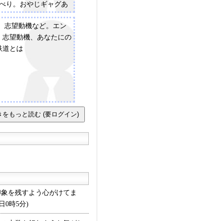
ゃべり。おやじギャグあ
ーシート：説明会にて、
介、志望動機など。エン
。記入事項（志望理由、
：志望動機、あなたにの
入れたこと、10年後に
鉄道とは
姿）は事前に通知
象を残すよう心がけてま
0時5分)