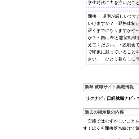
学生時代に力を注いだこ
PR（各200文字）説明会
面接 ・規則が厳しいです
いけますか？・勤務体制
遅くまでになりますがや
か？・自己PRと志望動機
えてください。・説明会
で印象に残っていること
さい。・ひとり暮らしに
せんか？・給料が安く、
ですがやっていけますか
うに乗り越えますか？
新卒 就職サイト掲載情報
リクナビ
/
日経就職ナビ
/
過去の掲示板の内容
面接ではむずかしいことを
す！ぼくも面接落ち続けて気