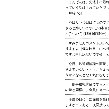
こんばんは。先週末に最終
っていう話はされていたでし
日18時55分)
やはり4～5日は待つので
さると嬉しいです(^_^;
ん(´・ω・`) (18日16時54分)
すみませんコメント頂いてい
りますよ（僕は昨日、山へ
ですね申し訳ないですo(_ _)o 
今日、鉄道運輸職の面接し
覚えていない・・・。ちょ
うか？なんとなく気になりました
一般事務職志望です☆メー
の時と同様に、全員にメールが
今度15日に一次面接を受
ますか？？あと一次面接っ