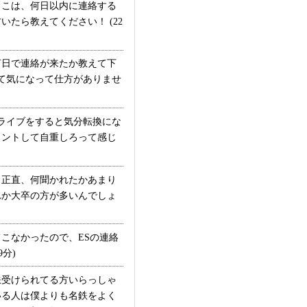
こは、何日以内に連絡する
たら教えてください！ (22
何日で連絡が来たか教えて下
って気になって仕方がありませ
ドライブをすると気分転換にな
メントして自重しろって感じ
正直、何聞かれたかあまり
れか大卒の方が多いんでしょ
こなかったので、ESの連絡
分)
鉄受けられてる方いらっしゃ
いる人は僕よりも名鉄をよく