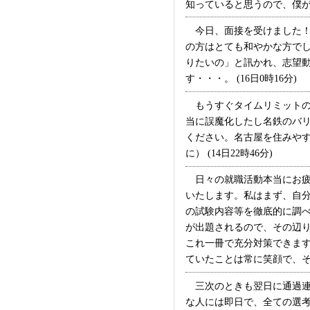
知っていると思うので、僕が志
今日、面接を受けました！
の方はとても和やかな方で
りたいの」と訊かれ、志望
す・・・。 (16日0時16分)
もうすぐタイムリミットの
当に誤魔化したし名鉄のバ
ください。名古屋を住みや
に） (14日22時46分)
日々の就職活動本当にお疲
いたします。私はまず、自
の試験内容等を徹底的に調べ
が出題されるので、その辺り
これ一冊で充分対策できま
ていたことは常に笑顔で、そし
三次のときも翌日に通過連
な人には即日で、全ての選考