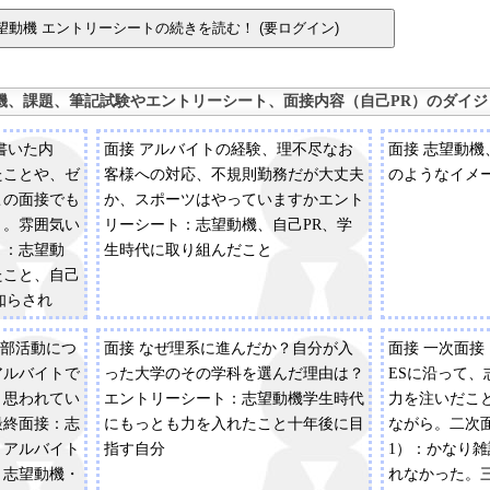
機、課題、筆記試験やエントリーシート、面接内容（自己PR）のダイジ
書いた内
面接 アルバイトの経験、理不尽なお
面接 志望動
たことや、ゼ
客様への対応、不規則勤務だが大丈夫
のようなイメ
この面接でも
か、スポーツはやっていますかエント
り。雰囲気い
リーシート：志望動機、自己PR、学
ト：志望動
生時代に取り組んだこと
たこと、自己
知らされ
る形式でし
、部活動につ
面接 なぜ理系に進んだか？自分が入
面接 一次面接
アルバイトで
った大学のその学科を選んだ理由は？
ESに沿って
う思われてい
エントリーシート：志望動機学生時代
力を注いだこ
最終面接：志
にもっとも力を入れたこと十年後に目
ながら。二次
、アルバイト
指す自分
1）：かなり
：志望動機・
れなかった。