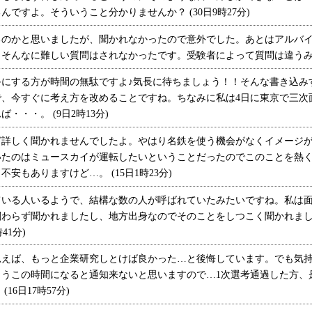
ですよ。そういうこと分かりませんか？ (30日9時27分)
のかと思いましたが、聞かれなかったので意外でした。あとはアルバイ
そんなに難しい質問はされなかったです。受験者によって質問は違うみたいで
にする方が時間の無駄ですよ♪気長に待ちましょう！！そんな書き込み
で、今すぐに考え方を改めることですね。ちなみに私は4日に東京で三次
・・。 (9日2時13分)
詳しく聞かれませんでしたよ。やはり名鉄を使う機会がなくイメージが
いたのはミュースカイが運転したいということだったのでこのことを熱
安もありますけど…。 (15日1時23分)
いる人いるようで、結構な数の人が呼ばれていたみたいですね。私は面
関わらず聞かれましたし、地方出身なのでそのことをしつこく聞かれまし
41分)
えば、もっと企業研究しとけば良かった…と後悔しています。でも気持
もうこの時間になると通知来ないと思いますので…1次選考通過した方、
6日17時57分)