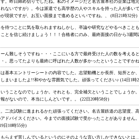
す。昨日締め切りでしたね。私のイメージだと名古屋本社の企業は地元
しれないですが）。今は派遣でも高学歴の人やスキルを持った人が多い
現状ですが、お互い面接まで進めるといいですね。、 (8日21時32分)
を待つことに気を取られますねしかし、卒論や研究などやるべきことも
ることを信じ続けましょう！！！合格者にのみ、最終面接の日から3週間
ーん難しそうですね・・・ここにいる方で最終受けた人の数を考えると
。思ってたよりも最終に呼ばれた人数が多かったということですかねえ。 (
は基本エントリーシートの内容でした。志望動機とか長所、短所とか、
しまいましたよ!!和やかな雰囲気でした。頑張ってください♪ (14日1時2
いうことなのでしょうか。それとも、完全補欠ということでしょうか。
がないので、本当にしんどいです。。 (22日20時58分)
。二次試験に進まれるかた頑張ってください。名古屋鉄道の志望度、高
のアドバイスください。今までの面接試験で受かったことがありません
日10時55分)
もらえず苦しんでいるというのにそのような言い方しかできないとは…