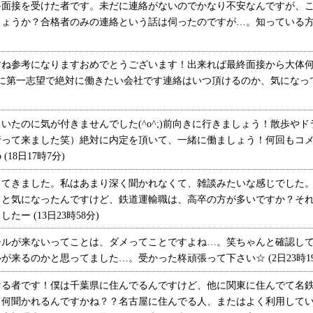
面接を受けた者です。未だに連絡がないのでかなり不安なんですが、こ
ょうか？合格者のみの連絡という話は伺ったのですが…。知っている方い
すね参考になりますおめでとうございます！出来れば最終面接から大体
)本当に第一志望で絶対に働きたい会社です連絡はいつ頂けるのか、気にな
たのに気が付きませんでした(^o^;)前向きに行きましょう！散歩や
行って来ました笑）絶対に内定を頂いて、一緒に働ましょう！何回もコ
(18日17時7分)
てきました。私はあまり深く聞かれなくて、雑談みたいな感じでした。
っと気になったんですけど、鉄道運輸職は、高卒の方が多いですか？そ
ー (13日23時58分)
ルが来ないってことは、ダメってことですよね…。笑ちゃんと確認して
来るのかと思ってました…。受かった柊頑張って下さい☆ (2日23時19
ける者です！僕は千葉県に住んでるんですけど、他に関東に住んでて名
て何聞かれるんですかね？？名古屋に住んでる人、またはよく利用して