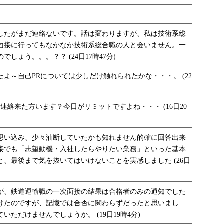
したがまだ連絡ないです。話は変わりますが、私は技術系総
面接に行ってもなかなか技術系総合職の人と会いません。一
しょう。。。？？ (24日17時47分)
～自己PRについては少しだけ触れられたかな・・・。 (22
連絡来た方います？今日がリミットですよね・・・ (16日20
い込み、少々油断していたかも知れません的確に回答出来
接でも「志望動機・入社したらやりたい業務」といった基本
、最後まで気を抜いてはいけないことを実感しました (26日
、鉄道運輸職の一次面接の結果は合格者のみの通知でした
受けたのですが、記憶では合否に関わらずだったと思いまし
ただけませんでしょうか。 (19日19時4分)