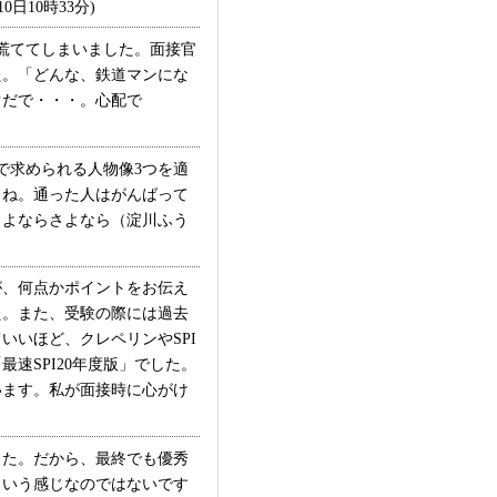
10時33分)
慌ててしまいました。面接官
た。「どんな、鉄道マンにな
ぐだで・・・。心配で
で求められる人物像3つを適
らね。通った人はがんばって
さよならさよなら（淀川ふう
、何点かポイントをお伝え
た。また、受験の際には過去
いほど、クレペリンやSPI
速SPI20年度版」でした。
います。私が面接時に心がけ
た。だから、最終でも優秀
という感じなのではないです