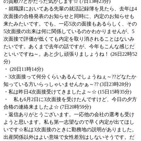
の貢献??とかだった気がします☆ (7日13時23分)
・就職課においてある先輩の就活記録簿を見たら、去年は4
次面接の合格発表のお知らせと同時に、内定のお知らせも
来たみたいです。でも、一応5次の面接もあるらしく、その
5次面接の出来は何に関係しているのかわかりませんが、5
次面接で評価が低くても内定を取り消されることはないみ
たいです。あくまで去年の話ですが、今年もこんな感じだ
といいですね～。あと少し頑張りましょうね！ (26日22時52
分)
・ (20日11時14分)
・3次面接って何分くらいあるんでしょうねぇ～??どなたか
知っている方いらっしゃいませんかぁ～?? (3日23時28分)
・私は昨日4次面接受けてきましたよ～☆ (15日15時35分)
・ 私も6月2日に3次面接を受けたんですけど、今日の夕方
合格の連絡来ましたよ☆ (7日20時59分)
・返信ありがとうございます。一応他の会社の選考も受け
ようと思います。私も第一志望なので早く内定が出てほし
いです☆私は3次面接のときに勤務地の説明がありました。
出産関係以外はよい意味で女性差別はしないそうです。だ