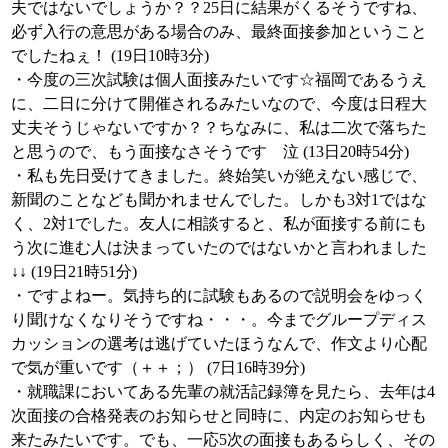
夫ではないでしょうか？？25日に結果がくるそうですね、
必ず入行の意思がある場合のみ、最終面接参加ということ
でしたねぇ！ (19日10時3分)
・今度の三次試験は個人面接みたいです☆福岡であるうえ
に、二日に分けて開催されるみたいなので、今度は日程大
丈夫そうじゃないですか？？ちなみに、私は二次で落ちた
と思うので、もう面接なさそうです 泣 (13日20時54分)
・私も先日受けてきました。終始笑いが絶えない感じで、
新聞のことなども聞かれませんでした。しかも3対1ではな
く、2対1でした。友人に相談すると、私が面接する前にも
う次に進む人は決まっていたのではないかと言われました
↓↓ (19日21時51分)
・ですよねー。気持ち的に試験もあるので説明会をゆっく
り聞けなくなりそうですね・・・。今までグループディス
カッションの選考は逃げていたほうなんで、作文より心配
で気が重いです（＋＋；） (7日16時39分)
・就職課においてある先輩の就活記録簿を見たら、去年は4
次面接の合格発表のお知らせと同時に、内定のお知らせも
来たみたいです。でも、一応5次の面接もあるらしく、その