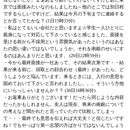
京では面接みたいなのもしましたね～他のとこでは別日程
でするらしいですけど。結果は今月の下旬までに連絡する
とか言ってたかな？ (1日15時33分)
・私はとてもいい会社だと思いますよ☆学生一人ひとりに
親身になって対応して下さっていると感じました。面接を
受ける前から不採用という雰囲気があったというのはあな
たの思い違いではないでしょうか。それを南銀のせいにす
るのはあんまりだと思います。 (20日22時59分)
・今から最終面接が一社あって、その結果次第です・・結
果が来る前に、頭取との顔合わせ（最終）があったら、ど
うしようかと悩んでいます。来るときには、入行の意思を
固めておいて下さいと言われましたし。。。そういう方他
にいらっしゃいませんか？？ (30日16時36分)
・お返事ありがとうございます！だったら同じような内容
だったかもしれません。友人は現在、将来の南銀について
の考えなど聞かれたと言っていたので比較してしまっ
て・・・最終でも意思を伝えれば大丈夫！と信じたいです
ね！でもやっぱり第一志望の方ばかりではないんでしょう