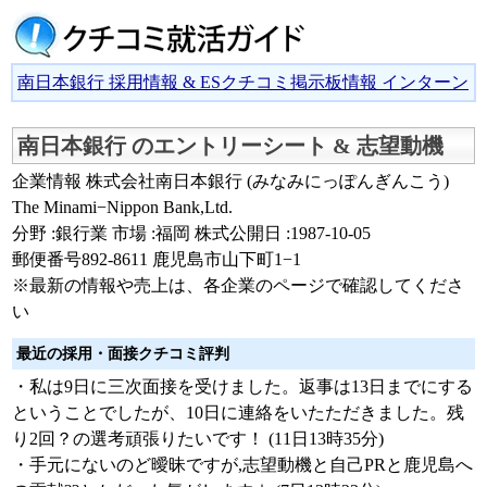
南日本銀行 採用情報 & ESクチコミ掲示板情報 インターン
南日本銀行 のエントリーシート & 志望動機
企業情報 株式会社南日本銀行 (みなみにっぽんぎんこう)
The Minami−Nippon Bank,Ltd.
分野 :銀行業 市場 :福岡 株式公開日 :1987-10-05
郵便番号892-8611 鹿児島市山下町1−1
※最新の情報や売上は、各企業のページで確認してくださ
い
最近の採用・面接クチコミ評判
・私は9日に三次面接を受けました。返事は13日までにする
ということでしたが、10日に連絡をいたただきました。残
り2回？の選考頑張りたいです！ (11日13時35分)
・手元にないのど曖昧ですが,志望動機と自己PRと鹿児島へ