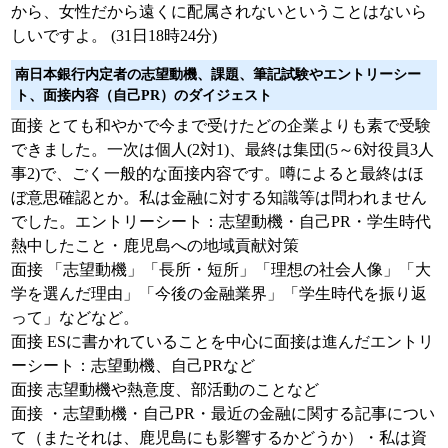
から、女性だから遠くに配属されないということはないら
しいですよ。 (31日18時24分)
南日本銀行内定者の志望動機、課題、筆記試験やエントリーシー
ト、面接内容（自己PR）のダイジェスト
面接 とても和やかで今まで受けたどの企業よりも素で受験
できました。一次は個人(2対1)、最終は集団(5～6対役員3人
事2)で、ごく一般的な面接内容です。噂によると最終はほ
ぼ意思確認とか。私は金融に対する知識等は問われません
でした。エントリーシート：志望動機・自己PR・学生時代
熱中したこと・鹿児島への地域貢献対策
面接 「志望動機」「長所・短所」「理想の社会人像」「大
学を選んだ理由」「今後の金融業界」「学生時代を振り返
って」などなど。
面接 ESに書かれていることを中心に面接は進んだエントリ
ーシート：志望動機、自己PRなど
面接 志望動機や熱意度、部活動のことなど
面接 ・志望動機・自己PR・最近の金融に関する記事につい
て（またそれは、鹿児島にも影響するかどうか）・私は資