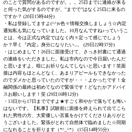
のことで質問があるのですが。。。25日までに連絡が来る
と伺った気がするのですが、”までで”はなく25日に来るの
ですか？ (20日15時44分)
・私は登録してますよ(^^)v色々情報交換しましょう☆内定
通知私も気になっていました。10月なんですね♪っていうこ
とは、今は正式な内定ではなく内々定って感じでしょう
か？早く『内定』身分になりたい...。 (29日22時37分)
・はじめまして！26日に面接受けて、さっき封書にて通過
の連絡をいただきました。私は市内なので今日届いたんだ
と思いますよ。暗にお祈りなんてしないと思います！笑面
接は内容もほとんどなく、あまりアピールもできなかった
のでダメかと思っていたのですが・・・よかったです！金
融関係の最終は初めてなので緊張です！どなたかアドバイ
スお願いします！笑 (29日16時12分)
・13日から17日までですよ★すごく和やかで落ちても悔い
はないです。【私事】試験前に面接を終えられて出てこら
れた男性の方、大変優しい言葉をかけてくださりありがと
うございました。緊張がとれて自然体で臨めました☆同期
になれることを祈ります（*^_^*） (15日14時55分)