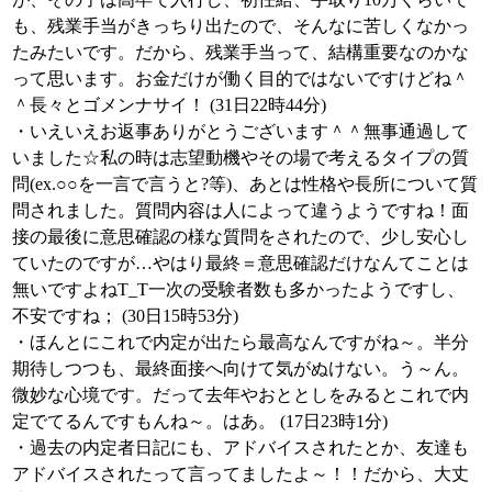
も、残業手当がきっちり出たので、そんなに苦しくなかっ
たみたいです。だから、残業手当って、結構重要なのかな
って思います。お金だけが働く目的ではないですけどね＾
＾長々とゴメンナサイ！ (31日22時44分)
・いえいえお返事ありがとうございます＾＾無事通過して
いました☆私の時は志望動機やその場で考えるタイプの質
問(ex.○○を一言で言うと?等)、あとは性格や長所について質
問されました。質問内容は人によって違うようですね！面
接の最後に意思確認の様な質問をされたので、少し安心し
ていたのですが…やはり最終＝意思確認だけなんてことは
無いですよねT_T一次の受験者数も多かったようですし、
不安ですね； (30日15時53分)
・ほんとにこれで内定が出たら最高なんですがね～。半分
期待しつつも、最終面接へ向けて気がぬけない。う～ん。
微妙な心境です。だって去年やおととしをみるとこれで内
定でてるんですもんね～。はあ。 (17日23時1分)
・過去の内定者日記にも、アドバイスされたとか、友達も
アドバイスされたって言ってましたよ～！！だから、大丈