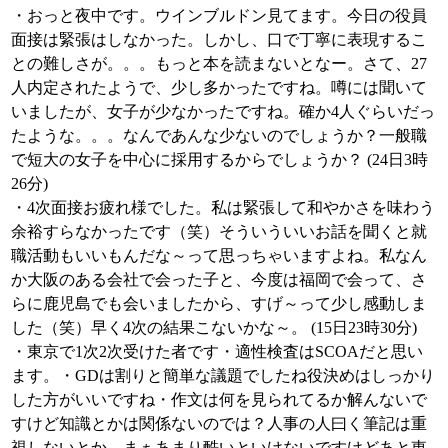
・おっと夜中です。ウインブルドン見てます。今日の役員
面接は緊張はしなかった。しかし、口で丁寧に表現するこ
との難しさが。。。もっと本を読まないとなー。さて、27
人内定されたようで、少し多かったですね。噂には聞いて
いましたが、女子が少なかったですね。確か4人ぐらいだっ
たような。。。なんであんな少ないのでしょうか？一般職
で短大の女子を中心に採用するからでしょうか？ (24日3時
26分)
・4次面接お疲れ様でした。私は緊張して和やかさを味わう
余裕すらなかったです（笑）そういういいお話を聞くと就
職活動もいいもんだな～って思っちゃいますよね。私なん
か大阪のある会社で会った子と、今度は福岡で会って、さ
らに鹿児島でも会いましたから、すげ～って少し感動しま
した（笑）早く4次の結果こないかな～。 (15日23時30分)
・東京で1次2次受けた者です・適性検査はSCOAだと思い
ます。・GDは割りと簡単な議題でしたね役決めはしっかり
した方がいいですね・作文は何を見られてるか解んないで
すけど知識とかは関係ないのでは？人事の人曰く筆記は重
視しないとか。まぁあまり酷いといけないですけどあと東