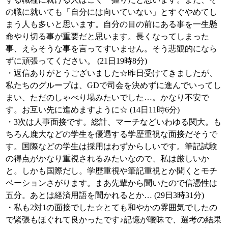
の職に就いても「自分には向いていない」とすぐやめてし
まう人も多いと思います。自分の目の前にある事を一生懸
命やり切る事が重要だと思います。長くなってしまった
事、えらそうな事を言ってすいません。そう悲観的になら
ずに頑張ってください。 (21日19時8分)
・返信ありがとうございました☆昨日受けてきましたが、
私たちのグループは、GDで司会を決めずに進んでいってし
まい、ただのしゃべり場みたいでした…。かなり不安で
す。お互い先に進めますように☆ (14日11時6分)
・3次は人事面接です。総計、マーチなどいわゆる関大。も
ちろん鹿大などの学生を優遇する学歴重視な面接だそうで
す。国際などの学生は採用はわずからしいです。筆記試験
の得点がかなり重視されるみたいなので、私は厳しいか
と。しかも国際だし。学歴重視や筆記重視とか聞くとモチ
ベーションさがります。まあ先輩から聞いたので信憑性は
五分。あとは経済用語を聞かれるとか… (29日3時31分)
・私も2対1の面接でした☆とても和やかの雰囲気でしたの
で緊張もほぐれて良かったです♪記憶が曖昧で、選考の結果