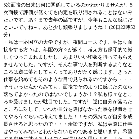
5次面接の出来は何に関係しているのかわかりませんが、5
次面接で評価が低くても内定を取り消されることはないみ
たいです。あくまで去年の話ですが、今年もこんな感じだ
といいですね～。あと少し頑張りましょうね！ (26日22時52
分)
・私は一応国立の大学ですが、夜間コースです。やはり面
接をする方々は、年配の方々が多く、考え方も保守的で厳
しくつっこまれましたし、あまりいい印象を持ってもらえ
ませんでした。ですが、そんな事で人を判断するようなと
ころは逆に落としてもらってありがたく感じます。きっと
仕事を始めてもそのような目で見られるのですから・・・
そういった点からみても、面接でそのように感じたのなら
落ちてよかったのではないでしょうか！？私も様々なとこ
ろを受けましたが駄目でした。ですが、逆に自分が落ちた
ところに対して、いつか自分を選ばなかった事を後悔させ
てやろうぐらいに考えてました！！その気持ちが自分を成
長させると思ったので・・・余談ですが、私は実際に仕事
はやってみないとわからないものであると思います。希望
する職種に就ける人はごく一握りだと思います。また、そ