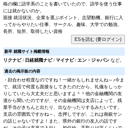
格の欄に語学系のことを書いていたので、語学を使う仕事
には就かないのか。
面接 就活状況、企業を選ぶポイント、志望動機、銀行に入
ってからやりたい仕事、サークル、趣味、大学での勉強、
長所、短所、取得したい資格
新卒 就職サイト掲載情報
リクナビ
/
日経就職ナビ
/
マイナビ
/
エン・ジャパン
など。
過去の掲示板の内容
・顔合わせ程度なのですね！一緒かもしれませんね～♪今ま
で、就活で何度も面接をしてきたのだから、礼儀をしっか
りしていたら大丈夫だと思いますよ＾＾他の金融機関の友
達から聞いたのですが、その金融機関は支店によって、残
業手当がきちんと出たり、出なかったりするみたいです。
支店の雰囲気ですかね～。念押しですが、これは南銀サン
の話じゃないですよ！また、県外の銀行の友人の話です
が、その子は高卒で入行し、初任給、手取り10万くらいで