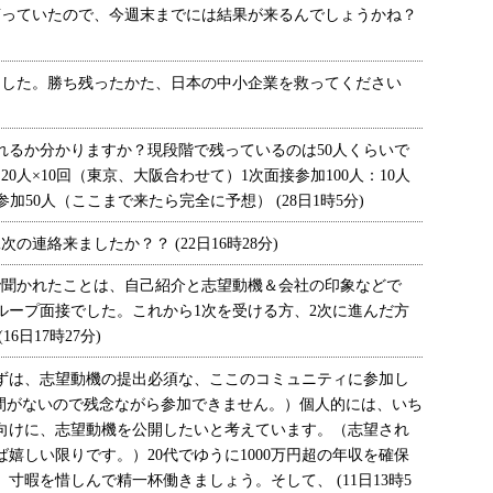
と言っていたので、今週末までには結果が来るんでしょうかね？
した。勝ち残ったかた、日本の中小企業を救ってください
るか分かりますか？現段階で残っているのは50人くらいで
20人×10回（東京、大阪合わせて）1次面接参加100人：10人
参加50人（ここまで来たら完全に予想） (28日1時5分)
連絡来ましたか？？ (22日16時28分)
聞かれたことは、自己紹介と志望動機＆会社の印象などで
ループ面接でした。これから1次を受ける方、2次に進んだ方
6日17時27分)
は、志望動機の提出必須な、ここのコミュニティに参加し
時間がないので残念ながら参加できません。）個人的には、いち
向けに、志望動機を公開したいと考えています。（志望され
嬉しい限りです。）20代でゆうに1000万円超の年収を確保
寸暇を惜しんで精一杯働きましょう。そして、 (11日13時5