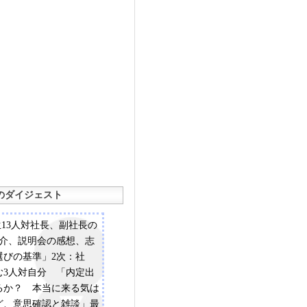
のダイジェスト
生13人対社長、副社長の
紹介、説明会の感想、志
選びの基準」2次：社
む3人対自分 「内定出
るか？ 本当に来る気は
ど、意思確認と雑談」最