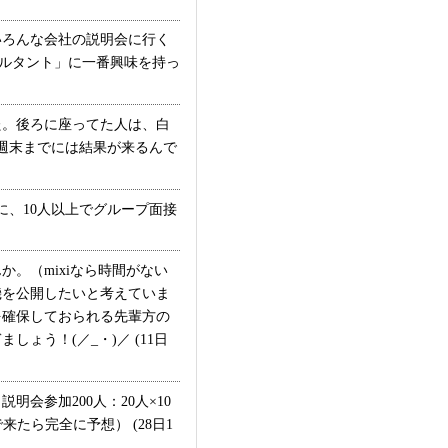
ろんな会社の説明会に行く
サルタント」に一番興味を持っ
た。後ろに座ってた人は、白
週末までには結果が来るんで
、10人以上でグループ面接
。（mixiなら時間がない
機を公開したいと考えていま
を確保しておられる先輩方の
う！(／_・)／ (11日
会参加200人：20人×10
来たら完全に予想） (28日1