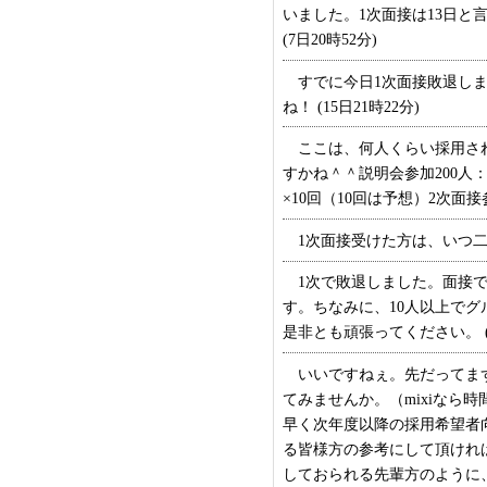
いました。1次面接は13日
(7日20時52分)
すでに今日1次面接敗退しま
ね！ (15日21時22分)
ここは、何人くらい採用され
すかね＾＾説明会参加200人：
×10回（10回は予想）2次面接
1次面接受けた方は、いつ二次の
1次で敗退しました。面接で
す。ちなみに、10人以上でグ
是非とも頑張ってください。 (1
いいですねぇ。先だってまず
てみませんか。（mixiなら
早く次年度以降の採用希望者
る皆様方の参考にして頂ければ
しておられる先輩方のように、