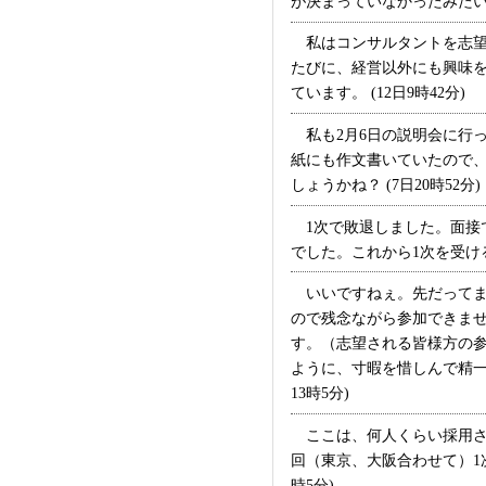
が決まっていなかったみたいな
私はコンサルタントを志望
たびに、経営以外にも興味を
ています。 (12日9時42分)
私も2月6日の説明会に行っ
紙にも作文書いていたので、
しょうかね？ (7日20時52分)
1次で敗退しました。面接
でした。これから1次を受ける
いいですねぇ。先だってまず
ので残念ながら参加できま
す。（志望される皆様方の参
ように、寸暇を惜しんで精一
13時5分)
ここは、何人くらい採用され
回（東京、大阪合わせて）1次面
時5分)