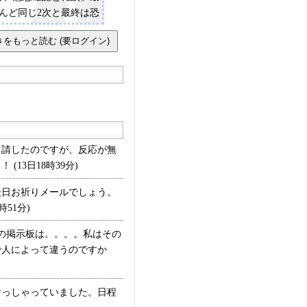
んど同じ2次と最終は恐
て質問の内容が違うと思
トリーシート：説明会で
る形式。内容は、当社の
どう思うか、将来のビジ
ったことを素直に書いて
す。
請したのですが、反応が無
3日18時39分)
日お祈りメールでしょう。
51分)
の掲示板は。。。。私はその
で人によって違うのですか
っしゃっていました。日程