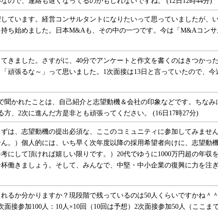
ので、連絡も遅くなってるのかもしれないですね。 (12日12時44分)
しています。経営コンサルタントになりたいって思っていましたが、い
持ち始めました。日本M&Aも、その中の一つです。今は「M&Aコン
てきました。さすがに、40分でアンケートと作文を書くのはきつかっ
「頑張るな～」って思いました。1次面接は13日と言っていたので、今
で聞かれたことは、自己紹介と志望動機＆会社の印象などです。ちなみに
方、2次に進んだ方是非とも頑張ってください。 (16日17時27分)
は、志望動機の提出必須な、ここのコミュニティに参加してみませんか
せん。）個人的には、いち早く次年度以降の採用希望者向けに、志望動
考にして頂ければ嬉しい限りです。）20代でゆうに1000万円超の年収
杯働きましょう。そして、みんなで、中堅・中小企業の復興に力を注ぎましょ
るか分かりますか？現段階で残っているのは50人くらいですかね＾＾説明
接参加100人：10人×10回（10回は予想）2次面接参加50人（ここまで