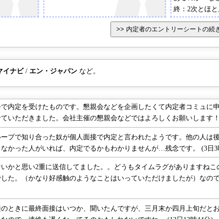
終：2次とほと
らく人によっ
います。エン
最後に記入す
業務について
ョンなど。思
マイナビ
/
エン・ジャパン
など。
いいと思いま
で内定を受けたものです。懇親会などを企画したくて内定者コミュに申
いただきました。会社主催の懇親会などではよろしくお願いします！！ (1
ープで知り合った奴が個人面接で内定と言われたようです。他の人は後
なかった人がいれば、内定でるかもわかりませんが…残念です。 (3日3時
いかと思い2重に送信してました。。どうもタイムラグがありますねこ
でした。（かなり好感触のようなことはいっていただけましたが）なの
のときに最終面接はいつか、聞いたんですが、三月末か四月上旬だとお