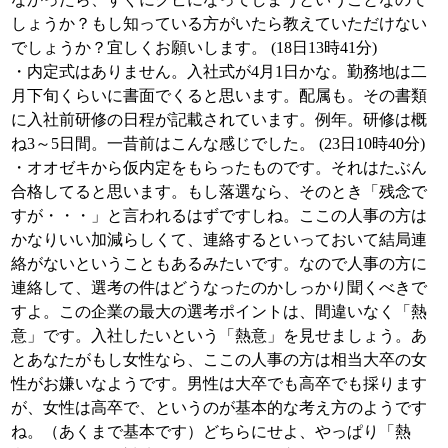
しょうか？もし知っている方がいたら教えていただけない
でしょうか？宜しくお願いします。 (18日13時41分)
・内定式はありません。入社式が4月1日かな。勤務地は二
月下旬くらいに書面でくると思います。配属も。その書類
に入社前研修の日程が記載されています。例年。研修は概
ね3～5日間。一昔前はこんな感じでした。 (23日10時40分)
・オオゼキから仮内定をもらったものです。それはたぶん
合格してると思います。もし落選なら、そのとき「残念で
すが・・・」と言われるはずですしね。ここの人事の方は
かなりいい加減らしくて、連絡するといっておいて結局連
絡がないということもあるみたいです。なので人事の方に
連絡して、選考の件はどうなったのかしっかり聞くべきで
すよ。この企業の最大の選考ポイントは、間違いなく「熱
意」です。入社したいという「熱意」を見せましょう。あ
とあなたがもし女性なら、ここの人事の方は相当大卒の女
性がお嫌いなようです。男性は大卒でも高卒でも採ります
が、女性は高卒で、というのが基本的な考え方のようです
ね。（あくまで基本です）どちらにせよ、やっぱり「熱