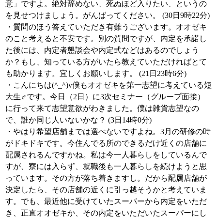
意」ですよ。絶対辞めない、死ぬほど入りたい、というの
を見せつけましょう。がんばってください。 (30日9時22分)
・質問のほう答えていただき有難うございます。オオゼキ
のこと考えると不安です。別の質問ですが、内定を承諾し
た後には、内定者懇談会や内定式などはあるのでしょう
か？もし、知っている方がいたら教えていただければとて
も助かります。宜しくお願いします。 (21日23時6分)
・こんにちは(^_^)v僕もオオゼキを第一志望に考えている短
大生♂です。今日（2日）に3次セミナー（グループ面接）
に行って来て志望意欲がわきました。僕は雑貨志望なの
で、誰か同じ人いないかな？ (3日14時0分)
・やはり希望店舗までは選べないですよね。3月の研修の時
がドキドキです。今住んでる所のできるだけ近くの店舗に
配属されるんですかね。私は今一人暮らしをしているんで
すが、寮には入らず、就職後も一人暮らしを続けようと思
っています。その方が落ち着きますし。だから配属店舗が
決定したら、その店舗の近くに引っ越そうかと考えていま
す。でも、最近他に受けていたスーパーから内定をいただ
き、正直オオゼキか、その内定をいただいたスーパーにし