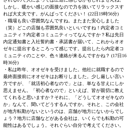
しかし、暖かい感じの面接なので力を抜いてリラックスす
れば大丈夫です。がんばってください！ (22日19時56分)
・職場も良い雰囲気なんですね。またまた安心しました
（笑）どこの店舗も雰囲気良いといいですね！内定者コミ
ュニティ？内定者コミュニティってなんですか？私は先日
内定通知書と入社誓約書・承諾書が届いて、これからオオ
ゼキに提出するところって感じです。提出したら内定者コ
ミュニティのことや、色々連絡が来るんですかね？ (17日16
時36分)
・私は昨年、オオゼキを受けました。他社に就職するので
最終面接前にオオゼキはお断りしました。少し厳しい言い
方ですが、「就活初心者なので」とは、単なる甘えにしか
思えません。「初心者なので」といえば、皆が親切に教え
てくれると思いますか？それに、「どうしてオオゼキなの
か」なんて、聞いてどうするんですか。それと、この会社
が地方転勤がないというのは、店舗が地方にないからでし
ょう？地方に店舗などがある会社は、いくらでも転勤の可
能性はあるでしょう。それぐらい自分で考えてください。