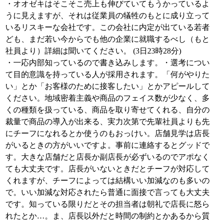
・オオゼキはそこそこ売上も伸びていてもうかっているよ
うに見えますが、それは従業員の犠牲のもとに成り立って
いるリスキーな会社です。この会社に内定が出ている若者
ども、まだ若い今からでも他の企業に就職するべし（もと
社員より）詳細は聞いてください。 (3日23時28分)
・一応内部知っているので書き込みします。・選考につい
て目的意識を持っている人が採用されます。「何がやりた
い」とか「お客様のために接客したい」とかアピールして
ください。地域密着主義や商品のフェイス数が少なく、多
くの種類を扱っている、商品を取り寄せてくれる、自分の
裁量で商品の導入が出来る、実力次第で先輩社員よりも先
にチーフになれるとか使うのもおっけい。店舗見学は店長
がいるときの方がいいですよ。事前に連絡するとグッドで
す。大きな店舗だと店長か副店長が必ずいるのでアポなく
ても大丈夫です。店長がいないときだとチーフが対応して
くれますが、チーフによっては結構いい加減なのも多いの
で。いい加減な対応されたら普通に面接で言っても大丈夫
です。知っている限りだとその担当者は朝礼で店長に怒ら
れたとか…。ま、店長以外だと時間の制約とかあるから質