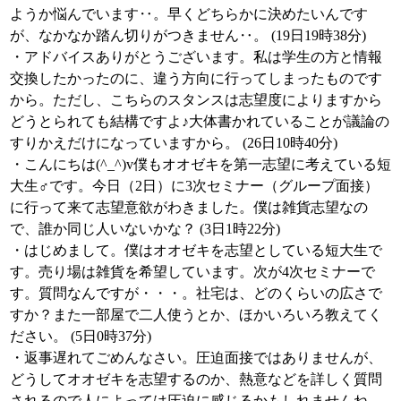
ようか悩んでいます‥。早くどちらかに決めたいんです
が、なかなか踏ん切りがつきません‥。 (19日19時38分)
・アドバイスありがとうございます。私は学生の方と情報
交換したかったのに、違う方向に行ってしまったものです
から。ただし、こちらのスタンスは志望度によりますから
どうとられても結構ですよ♪大体書かれていることが議論の
すりかえだけになっていますから。 (26日10時40分)
・こんにちは(^_^)v僕もオオゼキを第一志望に考えている短
大生♂です。今日（2日）に3次セミナー（グループ面接）
に行って来て志望意欲がわきました。僕は雑貨志望なの
で、誰か同じ人いないかな？ (3日1時22分)
・はじめまして。僕はオオゼキを志望としている短大生で
す。売り場は雑貨を希望しています。次が4次セミナーで
す。質問なんですが・・・。社宅は、どのくらいの広さで
すか？また一部屋で二人使うとか、ほかいろいろ教えてく
ださい。 (5日0時37分)
・返事遅れてごめんなさい。圧迫面接ではありませんが、
どうしてオオゼキを志望するのか、熱意などを詳しく質問
されるので人によっては圧迫に感じるかもしれませんね。