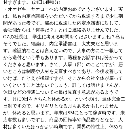
甘すぎます。 (24日14時0分)
・オオゼキ、ヤオコーへの内定おめでとうございます。実
は、私も内定承諾書をいただいてから返送するまで少し期
間があった者です。遅めに返送した内定承諾書に対して、
会社側からは「何事だ？」とはご連絡ありませんでした。
OZの社長は、学生に考える時間をくださいますよね？私も
そうでした。結論は、内定承諾書は、大丈夫だと思いま
す。確証的なことは言えないので、人事の方にご一報して
から送付という手もあります。過程をお話すれば分かって
くださると思います。さて、人事（部）のことですが、悪
いところは制度や人材を見直すべきであり、今後改善して
いけば、たとえが極端ですが、そこから会社全体が腐って
いくということはないでしょう。詳しくは話せませんが、
休日などの待遇について社長は見直す意思があるようで
す。月に9日をきちんと休めるか、というのは、週休完全二
日制ですので、ギリギリとなる月もあるかもしれません
が、休めると思います。年末はSMにとって稼ぎ時です、来
店客数も多いですし、商品の回転率や商品数などなど、人
材は多くいたほうがよい時期です。業界の特性上、休めな