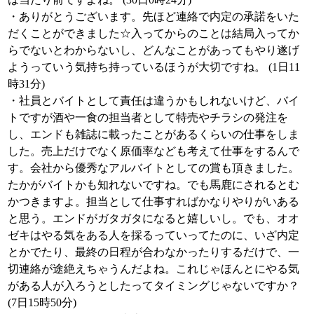
・ありがとうございます。先ほど連絡で内定の承諾をいた
だくことができました☆入ってからのことは結局入ってか
らでないとわからないし、どんなことがあってもやり遂げ
ようっていう気持ち持っているほうが大切ですね。 (1日11
時31分)
・社員とバイトとして責任は違うかもしれないけど、バイ
トですが酒や一食の担当者として特売やチラシの発注を
し、エンドも雑誌に載ったことがあるくらいの仕事をしま
した。売上だけでなく原価率なども考えて仕事をするんで
す。会社から優秀なアルバイトとしての賞も頂きました。
たかがバイトかも知れないですね。でも馬鹿にされるとむ
かつきますよ。担当として仕事すればかなりやりがいある
と思う。エンドがガタガタになると嬉しいし。でも、オオ
ゼキはやる気をある人を採るっていってたのに、いざ内定
とかでたり、最終の日程が合わなかったりするだけで、一
切連絡が途絶えちゃうんだよね。これじゃほんとにやる気
がある人が入ろうとしたってタイミングじゃないですか？
(7日15時50分)