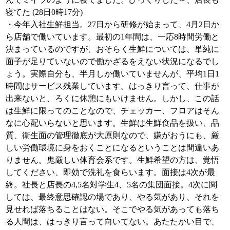
寝てた (28日0時17分)
・今年入社生鮮担当。27日から研修が始まって、4月2日か
ら店舗で働いています。最初の1年間は、一応8時間労働と
決まっているのですが、おそらく生鮮については、単純に
面子が足りていないので働かざるをえない状況になるでし
ょう。実際自分も、半月しか働いていませんが、平均1日1
時間はサービス残業しています。はっきり言って、仕事が
出来ないと、ろくに休憩にもいけません。しかし、この話
は生鮮に限ってのことなので、チェッカー、フロアはそん
なに心配いらないと思います。生鮮は生鮮食品を扱い、品
質、衛生面の管理徹底が大原則なので、嫌がおうにも、厳
しい労働環境に身をおくことになるということは間違いあ
りません。鬼厳しい体育会系です。生鮮希望の方は、覚悟
してください、即効で洗礼を食らいます。面接は4次が最
終。社長と店長の4,5名対学生4、5名の集団面接。4次に関
しては、最終意思確認の場であり、やる気があり、それを
見せれば落ちることはない。そこでやる気があっても落ち
る人間は、はっきり言って向いてない。あたたかい目で、