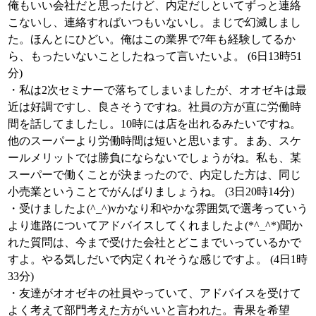
俺もいい会社だと思ったけど、内定だしといてずっと連絡
こないし、連絡すればいつもいないし。まじで幻滅しまし
た。ほんとにひどい。俺はこの業界で7年も経験してるか
ら、もったいないことしたねって言いたいよ。 (6日13時51
分)
・私は2次セミナーで落ちてしまいましたが、オオゼキは最
近は好調ですし、良さそうですね。社員の方が直に労働時
間を話してましたし。10時には店を出れるみたいですね。
他のスーパーより労働時間は短いと思います。まあ、スケ
ールメリットでは勝負にならないでしょうがね。私も、某
スーパーで働くことが決まったので、内定した方は、同じ
小売業ということでがんばりましょうね。 (3日20時14分)
・受けましたよ(^_^)vかなり和やかな雰囲気で選考っていう
より進路についてアドバイスしてくれましたよ(*^_^*)聞か
れた質問は、今まで受けた会社とどこまでいっているかで
すよ。やる気しだいで内定くれそうな感じですよ。 (4日1時
33分)
・友達がオオゼキの社員やっていて、アドバイスを受けて
よく考えて部門考えた方がいいと言われた。青果を希望