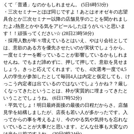
くて「普通」なのかもしれません。 (5日6時53分)
・三次セミナーとほぼ同じですよ！あとはオオゼキの志望
具合とか三次セミナー以降の店舗見学のことを聞かれまし
たよ♪熱意とかやる気をアピールしたほうがいいと思いま
す！！頑張ってください☆ (28日23時58分)
・採用人数が年々増えているとはいえ、やはり会社として
は、意欲のある方を優先させたいのが実状でしょうから、
一度セミナーを断っていることが影響しているかもしれま
せんね。でもまだ諦めずに、押して押して。意欲を見せま
しょう。きっと応えてくれます。でも、4次選考一度で4,5
人の学生が参加したとして毎回4人は内定と仮定しても、け
っこう内定者は出ているのではないでしょうかね？？厳し
くなってきたということは、枠が実質的に埋まってきたと
いうことでしょうね。 (6日17時52分)
・平気でしょ！明日最終面接の最後の日程だからさ。店舗
見学を結構しましたが、店長も若い人が多かったです。入
ってからの事を考えるより、今のやる気や気持ちを忘れな
いでいることが大事だと思います。どんな仕事も大変なの
は当たり前ですよね。 (30日0時24分)