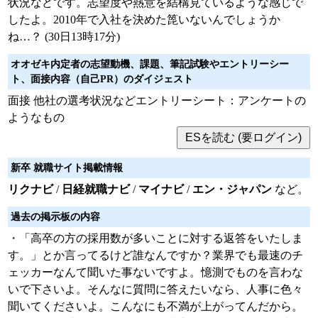
状況などです。志望度や熱意を結構見ているような感じで
したよ。2010年で入社を決めた箆いないんでしょうか
ね…？ (30日13時17分)
オオゼキ内定者の志望動機、課題、筆記試験やエントリーシー
ト、面接内容（自己PR）のダイジェスト
面接 他社の選考状況などエントリーシート：アンケートの
ようなもの
新卒 就職サイト掲載情報
リクナビ
/
日経就職ナビ
/
マイナビ
/
エン・ジャパン
など。
過去の掲示板の内容
・「高卒の方の採用数が多いことに対する返答をいたしま
す。」とか言ってるけど誰なんですか？業界でも最速のチ
ェッカーなんて聞いた事ないですよ。憶測でものを言わな
いで下さいよ。そんなに質問に答えたいなら、人事に色々
聞いてくださいよ。こんなにも不満が上がってんだから。