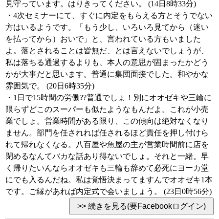
見守っています。はりきってください。 (14日8時33分)
・4次セミナーにて、すぐに内定をもらえる方とそうでない
方はいるようです。「もう少し、いろいろ見てから（迷い
を払ってから）おいで」と、言われている方もいました
よ。落とされることは皆無だ、とは言えないでしょうが、
私は落ちる通過するよりも、本人の意思が固まったかどう
かが大事だと思います。普通に集団面接でした。和やかな
雰囲気で。 (20日6時35分)
・1日で15時間の労働??普通でしょ！別にオオゼキや三輪に
限らずどこのスーパーも似たようなもんだよ。これが小売
業でしょ。営業時間がある限り、この傾向は絶対なくなり
ません。部門を任されれば任されるほど責任を押し付けら
れて帰れなくなる。八百屋や魚屋の主が営業時間前に店を
閉めるなんてバカな話あり得ないでしょ。それと一緒。早
く帰りたいんならオオゼキも三輪も辞めて必死にヨーカ堂
にでも入るんだね。私は覚悟決まってますんでオオゼキ1本
です。ご縁があれば内定式で会いましょう。 (23日0時56分)