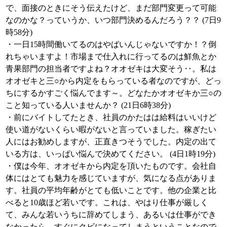
で、面接のときにそう伝えたけど、まだ部門変更って可能
なのかな？っていうか、いつ部門決めるんだろう？？ (7日9
時58分)
・一日15時間働いてるのはやばいんじゃないですか！？倒
れちゃいますよ！市場まで仕入れに行ってるのは鮮魚とか
青果部門の担当者ですよね？オオゼキは大変そう‥。私は
オオゼキと三○から内定をもらっている者なのですが、どっ
ちにするかすごく悩んでます～。どなたかオオゼキか三○の
こと知っている人いませんか？ (21日6時38分)
・前にバイトしてたとき、社員のかたはは給料はいいけど
使い道がないくらい暇がないと言っていました。稼ぎたい
人にはお勧めしますが、正直きつそうでした。内定の出て
いる方は、いっぱい悩んで決めてください。 (4日1時19分)
・僕は今年、オオゼキから内定を頂いたものです。会社自
体にはとても魅力を感じていますが、気になる点がありま
す。社員の平均年齢がとても低いことです。他の企業と比
べると10歳ほど若いです。これは、やはり仕事が厳しく
て、みんな若いうちに辞めてしまう、あるいは仕事ができ
なかったら、すぐにクビになってしまうということなので