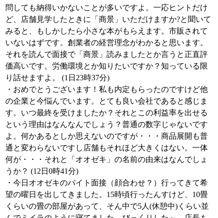
問しても納得いかないことが多いですよ。一応ヒントだけ
ど、店舗見学したときに「商景」いただけますか?と聞いて
みると、もしかしたら小さな本がもらえます。市販されて
いないはずです。創業者の経営理念がわかると思います。
それを読んで面接で「商景」読みましたとか言うと正直評
価高いです。労働環境とか知りたいですか？知っている限
り話せますよ。 (1日23時37分)
・おめでとうございます！私も内定もらったのですけど他
の企業と今悩んでいます。とても良い会社であると感じま
す。いつ最終を受けましたか？それとこの利益率を出せる
という理由はなんなんでしょう？普通の数字じゃないです
よ。何かあるとしか思えないのですが・・・商品展開も普
通と変わらないですし店舗もそれほど大きくはない。一体
何が・・・それと「オオゼキ」の名前の由来はなんでしょ
うか？ (12日0時41分)
・今日オオゼキのバイト面接（顔合わせ？）行ってきて希
望の曜日を出してきました。15時頃行ったんすけど、10畳
くらいの畳の部屋があって、そん中で5人(休憩中)くらい並
んでミイラのように寝てました。びっくりした～、店長も