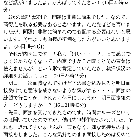
など話が出ましたよ。がんばってください！ (15日23時52
分)
・2次の筆記はSPIで、問題は非常に簡単でした。なので、
高得点を取る必要はあると思います。ただ先ほども言いま
したが、問題は非常に簡単なので心配する必要はないと思
います。それよりも面接の準備をした方がいいと思います
よ。 (26日1時48分)
・それが内々定です！！私も「はい・・・？」って感じで
よく分からなくなって、内定ですか？と聞くとその言葉は
使えませんが、という形で肯定していただき、就活状況の
詳細をお話しました。 (20日23時19分)
・明日、一次面接なんですけど下の書き込み見ると明日面
接受けても意味を成さないような気がする・・・。面接の
練習で行こうか、それとも休日にしようか。明日面接組の
方、どうしますか！？ (16日21時43分)
・先日、面接を受けてきたものです。時間にルーズという
のは聞いていたのですが、僕は約1時間待たされました。そ
れも、遅れてすいませんの一言もなく、嫌な気持ちのまま
面接をしました。こんな気持ちのまま面接したのは初めて