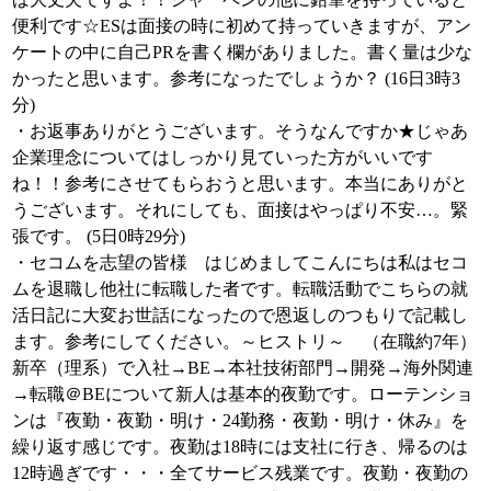
便利です☆ESは面接の時に初めて持っていきますが、アン
ケートの中に自己PRを書く欄がありました。書く量は少な
かったと思います。参考になったでしょうか？ (16日3時3
分)
・お返事ありがとうございます。そうなんですか★じゃあ
企業理念についてはしっかり見ていった方がいいです
ね！！参考にさせてもらおうと思います。本当にありがと
うございます。それにしても、面接はやっぱり不安…。緊
張です。 (5日0時29分)
・セコムを志望の皆様 はじめましてこんにちは私はセコ
ムを退職し他社に転職した者です。転職活動でこちらの就
活日記に大変お世話になったので恩返しのつもりで記載し
ます。参考にしてください。～ヒストリ～ （在職約7年）
新卒（理系）で入社→BE→本社技術部門→開発→海外関連
→転職＠BEについて新人は基本的夜勤です。ローテンショ
ンは『夜勤・夜勤・明け・24勤務・夜勤・明け・休み』を
繰り返す感じです。夜勤は18時には支社に行き、帰るのは
12時過ぎです・・・全てサービス残業です。夜勤・夜勤の