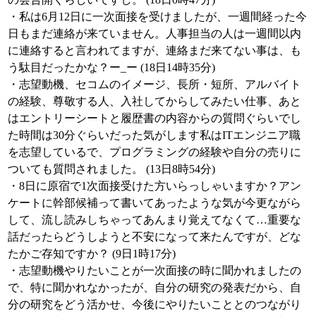
・私は6月12日に一次面接を受けましたが、一週間経った今
日もまだ連絡が来ていません。人事担当の人は一週間以内
に連絡すると言われてますが、連絡まだ来てない事は、も
う駄目だったかな？ー_ー (18日14時35分)
・志望動機、セコムのイメージ、長所・短所、アルバイト
の経験、尊敬する人、入社してからしてみたい仕事、あと
はエントリーシートと履歴書の内容からの質問ぐらいでし
た時間は30分ぐらいだった気がします私はITエンジニア職
を志望しているで、プログラミングの経験や自分の売りに
ついても質問されました。 (13日8時54分)
・8日に原宿で1次面接受けた方いらっしゃいますか？アン
ケートに幹部候補って書いてあったような気が今更ながら
して、流し読みしちゃってあんまり覚えてなくて…重要な
話だったらどうしようと不安になって来たんですが、どな
たかご存知ですか？ (9日1時17分)
・志望動機やりたいことが一次面接の時に聞かれましたの
で、特に聞かれなかったが、自分の研究の発表だから、自
分の研究をどう活かせ、今後にやりたいこととのつながり