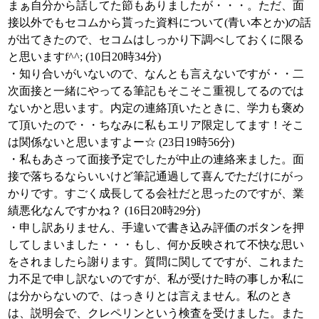
まぁ自分から話してた節もありましたが・・・。ただ、面
接以外でもセコムから貰った資料について(青い本とか)の話
が出てきたので、セコムはしっかり下調べしておくに限る
と思いますf^^; (10日20時34分)
・知り合いがいないので、なんとも言えないですが・・二
次面接と一緒にやってる筆記もそこそこ重視してるのでは
ないかと思います。内定の連絡頂いたときに、学力も褒め
て頂いたので・・ちなみに私もエリア限定してます！そこ
は関係ないと思いますよー☆ (23日19時56分)
・私もあさって面接予定でしたが中止の連絡来ました。面
接で落ちるならいいけど筆記通過して喜んでただけにがっ
かりです。すごく成長してる会社だと思ったのですが、業
績悪化なんですかね？ (16日20時29分)
・申し訳ありません、手違いで書き込み評価のボタンを押
してしまいました・・・もし、何か反映されて不快な思い
をされましたら謝ります。質問に関してですが、これまた
力不足で申し訳ないのですが、私が受けた時の事しか私に
は分からないので、はっきりとは言えません。私のとき
は、説明会で、クレペリンという検査を受けました。また