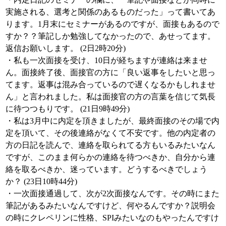
実施される、選考と関係のあるものだった」って書いてあ
ります。1月末にセミナーがあるのですが、面接もあるので
すか？？筆記しか勉強してなかったので、あせってます。
返信お願いします。 (2日2時20分)
・私も一次面接を受け、10日が経ちますが連絡は来ませ
ん。面接終了後、面接官の方に「良い返事をしたいと思っ
てます。返事は混み合っているので遅くなるかもしれませ
ん」と言われました。私は面接官の方の言葉を信じて気長
に待つつもりです。 (21日9時49分)
・私は3月中に内定を頂きましたが、最終面接のその場で内
定を頂いて、その後連絡がなくて不安です。他の内定者の
方の日記を読んで、連絡を取られてる方もいるみたいなん
ですが、このまま何らかの連絡を待つべきか、自分から連
絡を取るべきか、迷っています。どうするべきでしょう
か？ (23日10時44分)
・一次面接通過して、次が2次面接なんです。その時にまた
筆記があるみたいなんですけど、何やるんですか？説明会
の時にクレペリンに性格、SPIみたいなのもやったんですけ