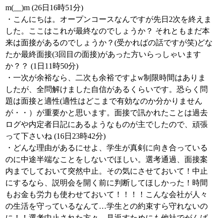
m(__)m (26日16時51分)
・こんにちは。オープンコースなんですが先日2次を終えま
した。ここはこれが最終なのでしょうか？ それともまだ本
来は面接があるのでしょうか？(受かればの話ですが笑)どな
たか最終面接(3回目の面接)があった方いらっしゃいます
か？？ (1日11時50分)
・一次が余裕なら、二次も余裕ですよw制限時間はありま
したが、全問解けました自信があるくらいです。恐らく問
題は面接と適性(適性はどこまで有効なのか分かりません
が・・）が重要かと思います。面接で訊かれたことは過去
ログや内定者日記にあるようなものが主でしたので、頑張
って下さいね (16日23時42分)
・どんな理由があるにせよ、学生が真剣に向き合っている
のに中途半端なことをしないでほしい。選考通過、面接案
内までしておいて突然中止。その気にさせておいて！中止
にするなら、説明会を開く前に判断してほしかった！時間
もお金も労力も使わせておいて！！！！こんな会社が人々
の生活を守っているなんて…学生との約束すら守れないの
に！！選考中止された方々、見返すためにも他社でがんば