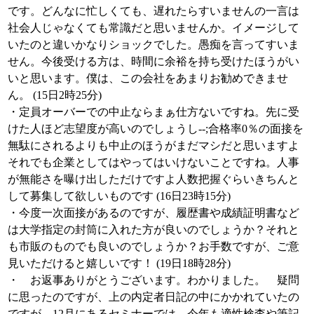
です。どんなに忙しくても、遅れたらすいませんの一言は
社会人じゃなくても常識だと思いませんか。イメージして
いたのと違いかなりショックでした。愚痴を言ってすいま
せん。今後受ける方は、時間に余裕を持ち受けたほうがい
いと思います。僕は、この会社をあまりお勧めできませ
ん。 (15日2時25分)
・定員オーバーでの中止ならまぁ仕方ないですね。先に受
けた人ほど志望度が高いのでしょうし--;合格率0％の面接を
無駄にされるよりも中止のほうがまだマシだと思いますよ
それでも企業としてはやってはいけないことですね。人事
が無能さを曝け出しただけですよ人数把握ぐらいきちんと
して募集して欲しいものです (16日23時15分)
・今度一次面接があるのですが、履歴書や成績証明書など
は大学指定の封筒に入れた方が良いのでしょうか？それと
も市販のものでも良いのでしょうか？お手数ですが、ご意
見いただけると嬉しいです！ (19日18時28分)
・ お返事ありがとうございます。わかりました。 疑問
に思ったのですが、上の内定者日記の中にかかれていたの
ですが、12月にあるセミナーでは、今年も適性検査や筆記