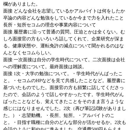
欄がありました。
面接 どんな会社を志望しているかアルバイトは何をしたか
卒論の内容どんな勉強をしているか今まで力を入れたこと
長所・短所セコムの理念や事業内容について
面接 履歴書に沿って普通の質問。圧迫とかは全くない。む
しろ面接官の方もいろいろ話してくれて、企業研究が深ま
る。健康状態や、運転免許の減点について聞かれるのはな
んとなくセコムらしい。
面接 一次面接は自分の学生時代について。二次面接は会社
への理解度について。最終面接は雑談。
面接 1次・大学の勉強について。・学生時代がんばったこ
と。・セコムのHPなどを見て共感したことなど。履歴書に
基づいたものでした。面接官の方も頻繁に話してくださっ
たので、会話のようで話しやすかったです。学生時代がん
ばったことなども、覚えてきたことをそのまま言うような
感じにはなりませんでした。2次（再び筆記試験がありまし
た。）・志望動機。・長所、短所。・アルバイトのこ
と。・目指す職種に自分のどんな部分が活かせるか。2次も
会話のように和やかに進みました。交通費500円もらえま