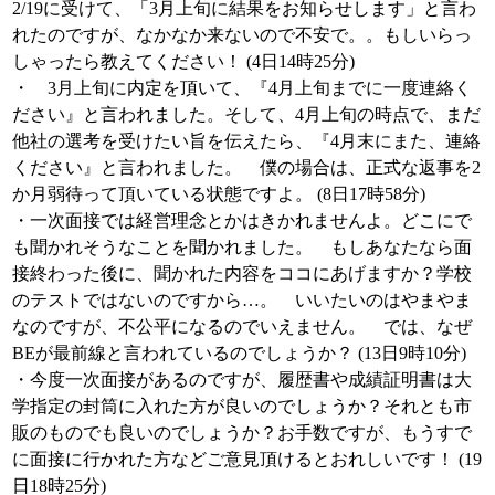
2/19に受けて、「3月上旬に結果をお知らせします」と言わ
れたのですが、なかなか来ないので不安で。。もしいらっ
しゃったら教えてください！ (4日14時25分)
・ 3月上旬に内定を頂いて、『4月上旬までに一度連絡く
ださい』と言われました。そして、4月上旬の時点で、まだ
他社の選考を受けたい旨を伝えたら、『4月末にまた、連絡
ください』と言われました。 僕の場合は、正式な返事を2
か月弱待って頂いている状態ですよ。 (8日17時58分)
・一次面接では経営理念とかはきかれませんよ。どこにで
も聞かれそうなことを聞かれました。 もしあなたなら面
接終わった後に、聞かれた内容をココにあげますか？学校
のテストではないのですから…。 いいたいのはやまやま
なのですが、不公平になるのでいえません。 では、なぜ
BEが最前線と言われているのでしょうか？ (13日9時10分)
・今度一次面接があるのですが、履歴書や成績証明書は大
学指定の封筒に入れた方が良いのでしょうか？それとも市
販のものでも良いのでしょうか？お手数ですが、もうすで
に面接に行かれた方などご意見頂けるとおれしいです！ (19
日18時25分)