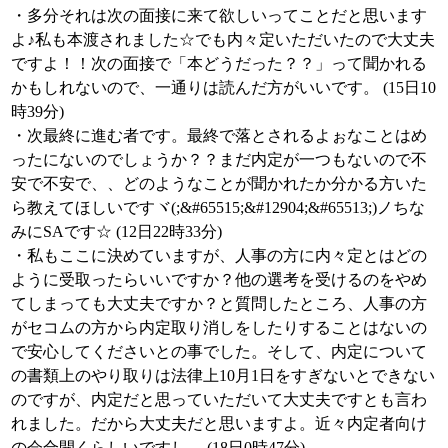
・多分それは次の面接に来て欲しいってことだと思います
よ♪私も本渡されました☆でも内々定いただいたので大丈夫
ですよ！！次の面接で「本どうだった？？」って聞かれる
かもしれないので、一通りは読んだ方がいいです。 (15日10
時39分)
・次最終に進む者です。最終で落とされるよぉなことはめ
ったにないのでしょうか？？まだ内定が一つもないので不
安で不安で、、どのようなことが聞かれたか分かる方いた
ら教えてほしいですヾ(;&#65515;&#12904;&#65513;)ノちな
みにSAです☆ (12日22時33分)
・私もここに決めていますが、人事の方に内々定とはどの
ように受取ったらいいですか？他の選考を受けるのをやめ
てしまっても大丈夫ですか？と質問したところ、人事の方
がセコムの方から内定取り消しをしたりすることはないの
で安心してくださいとの事でした。そして、内定について
の書類上のやり取りは法律上10月1日をすぎないとできない
のですが、内定だと思っていただいて大丈夫ですとも言わ
れました。だから大丈夫だと思いますよ。近々内定者向け
の会合開くらしいですし。 (18日0時47分)