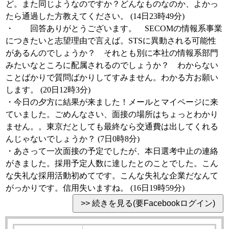
ど。また同じようなのですか？どんなものなのか、よかっ
たら通過した方教えてください。 (14日23時49分)
・ 回答ありがとうございます。 SECOMの情報系事業
につきたいと志望理由で言えば。STSに異動される可能性
があるんのでしょうか？ それとも別に本社の情報系部門
みたいなところに配属されるのでしょうか？ わからない
ことばかりで質問ばかりしてすみません。わかる方お願い
します。 (20日12時3分)
・今日の夕方に結果が来ました！メールとマイページに来
ていました。ごめんなさい、面接の場所はちょっとわかり
ません。。東京だとしても最終なら交通費は出してくれる
んじゃないでしょうか？ (7日0時8分)
・あさって一次面接の予定でしたが、本日選考中止の連絡
がきました。採用予定人数に達したとのことでした。こん
な失礼な採用活動初めてです。こんな失礼な企業だなんて
がっかりです。信用失いますね。 (16日19時59分)