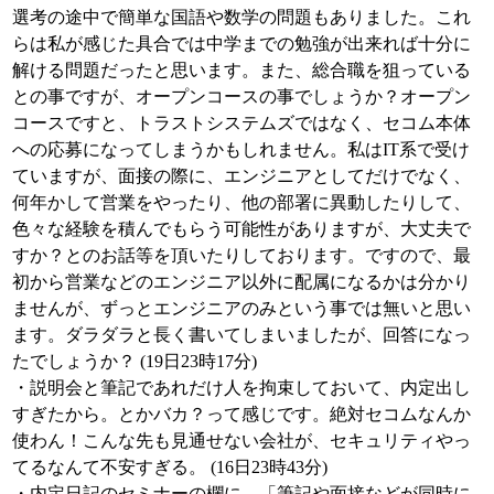
選考の途中で簡単な国語や数学の問題もありました。これ
らは私が感じた具合では中学までの勉強が出来れば十分に
解ける問題だったと思います。また、総合職を狙っている
との事ですが、オープンコースの事でしょうか？オープン
コースですと、トラストシステムズではなく、セコム本体
への応募になってしまうかもしれません。私はIT系で受け
ていますが、面接の際に、エンジニアとしてだけでなく、
何年かして営業をやったり、他の部署に異動したりして、
色々な経験を積んでもらう可能性がありますが、大丈夫で
すか？とのお話等を頂いたりしております。ですので、最
初から営業などのエンジニア以外に配属になるかは分かり
ませんが、ずっとエンジニアのみという事では無いと思い
ます。ダラダラと長く書いてしまいましたが、回答になっ
たでしょうか？ (19日23時17分)
・説明会と筆記であれだけ人を拘束しておいて、内定出し
すぎたから。とかバカ？って感じです。絶対セコムなんか
使わん！こんな先も見通せない会社が、セキュリティやっ
てるなんて不安すぎる。 (16日23時43分)
・内定日記のセミナーの欄に、「筆記や面接などが同時に