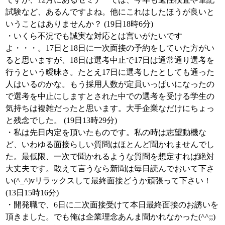
試験など、あるんですよね。他にこれはしたほうが良いと
いうことはありませんか？ (19日18時6分)
・いくら不況でも誠実な対応とは言いがたいです
よ・・・。17日と18日に一次面接の予約をしていた方がい
ると思いますが、18日は選考中止で17日は通常通り選考を
行うという曖昧さ。たとえ17日に選考したとしても通った
人はいるのかな。もう採用人数が定員いっぱいになったの
で選考を中止にしますとされた中での選考を受ける学生の
気持ちは複雑だったと思います。大手企業なだけにちょっ
と残念でした。 (19日13時29分)
・私は先日内定を頂いたものです。私の時は志望動機な
ど、いわゆる面接らしい質問はほとんど聞かれませんでし
た。最低限、一次で聞かれるような質問を想定すれば絶対
大丈夫です。敢えて言うなら新聞は毎日読んでおいて下さ
い(^_^)vリラックスして最終面接どうか頑張って下さい！
(13日15時16分)
・開発職で、6日に二次面接受けて本日最終面接のお誘いを
頂きました。でも俺は企業理念あんま聞かれなかった(^^;;)