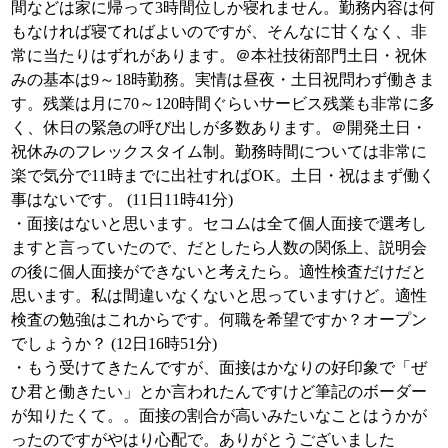
間などは家に帰って3時間位しか寝れません。勤務内容は何
もなければ寝てればよいのですが、そんなに甘くなく、非
常に当たりはずれがあります。＠本社技術部門土日・祝休
みの基本は9～18時勤務。実情は昼夜・土日祝問わず働きま
す。残業は月に70～120時間ぐらいサービス残業も非常に多
く、休日の緊急の呼び出しが多数あります。＠開発土日・
祝休みのフレックスタイム制。勤務時間については非常に
楽で気分で11時までに出社すればOK。土日・祝はまず働く
事はないです。 (11日11時41分)
・面接はないと思います。セコムは全て個人面接で選考し
ますと言っていたので、だとしたら人数の関係上、説明会
の後に個人面接ができないと考えたら。適性検査だけだと
思います。私は間違いなくないと思っていますけど。適性
検査の勉強はこれからです。何職を希望ですか？オープン
でしょうか？ (12日16時51分)
・もう受けてきたんですが、面接はかなりの好印象で「ぜ
ひ君と働きたい」とか言われたんですけど筆記のボーダー
が知りたくて。。面接の割合が高いみたいなことはうかが
ったのですがやはり心配で。ありがとうございました