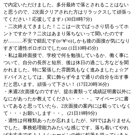
で内定いただけました。多分最終で落とされることはない
と思うので、2次面クリアされた方はリラックスして頑張っ
てください！応援してます♪ (30日8時7分)
・二次終えてきました！ここは一次でばっさり切るってホ
ントですか？？二次はあまり落ちないって聞いたのです
が………不安で錯乱です(o^∀^o)しかも後の面接が気になり
すぎて適性ボロボロでしたorz (1日10時45分)
・私は最終面接で、学校で何を勉強しているか、働く事に
ついて、自分の長所と短所、後は休日の過ごし方などを聞
かれました。特に緊張した雰囲気もなく進みましたょ☆ア
ドバイスとしては、変に飾らず今まで通りの自分を出す事
だと思います。頑張って下さい！ (17日20時36分)
・来週2次面接なのですが、提出書類って成績証明書以外に
なにがあったか教えてください・・・・。マイページに書
いてあると思っていたら、2次面接の案内には載っていなく
て・・・お願いします・・。 (21日19時9分)
・適性は何種類あったか忘れましたが、SPIではありません
でした。事務処理能力みたいな感じです。落ち着いてやれ
ば大丈夫ですよ！！シャーペンの他に鉛筆を持っていると