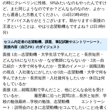
の時にクレペリンに性格、SPIみたいなのもやったんですけ
ど。また同じようなのですか？どんなものなのか、よかっ
たら通過した方教えてください。 (14日23時49分)
・アドバイスありがとうございます。助かります☆面接の
王道ということは、やはり志望動機もですよね？ (2日1時0
分)
セコム内定者の志望動機、課題、筆記試験やエントリーシート、
面接内容（自己PR）のダイジェスト
面接 1次―志望動機・大学生活で学んだこと・長所短所・
どんなSAになりたいか・なぜ教師にならないか・2次―自
己紹介・大学で何を学んだか・営業のイメージ・就職活動
の視点・入社後なにがしたいか3次―志望動機・大学で何を
学んできたか・長所短所・入社後何をしたいか・休日は何
をしているか
面接 1次…就職活動で学んだこと、他にどんな会社を受け
ているか、 履歴書に沿った質問2次…長所と短所、学
校の勉強最終…学校の勉強、志望動機 エントリーシ
ート：説明会のときに志望動機(セコムでしたいこと)を書く