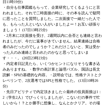
日11時19分)
・自分も仕事図鑑もらって、企業研究してくるようにと言
われました。それで二時面接の時に、その本を読んで疑問
に思ったことを質問しました。二次面接で一緒だった人で
も、もらった人といない人がいましたよー！お互い頑張り
ましょう！ (17日13時25分)
・2月末に2次面接を受け、2週間以内に合否とも連絡と言わ
れましたが、今だに返事がきていません。結果連絡は合格
者のみだったのでしょうか？これだけこないと、実は受か
った人のみ連絡と言われたのかなと思ってしまいま
す・・・。 (20日23時23分)
・内定者日記見たら、いくつかヒントになりそうな書き込
みありますね。・数学の表計算と論理パズル、国語は長文
読解・SPIの基礎的な内容。・説明会では、性格テストとク
レペリンで、2次選考ではSPIと性格でした。 (13日10時26
分)
・先日アビリティで内定頂きました☆最終の役員面接は1：
2（学生2人）でびっくりしましたが、こないだの事件で忙
しいから！？とか勝手に想像し、なんとかクリア。その場