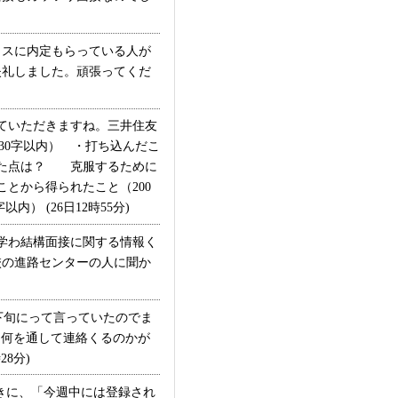
スに内定もらっている人が
失礼しました。頑張ってくだ
ていただきますね。三井住友
30字以内） ・打ち込んだこ
した点は？ 克服するために
とから得られたこと（200
 (26日12時55分)
学わ結構面接に関する情報く
校の進路センターの人に聞か
下旬にって言っていたのでま
て何を通して連絡くるのかが
8分)
きに、「今週中には登録され