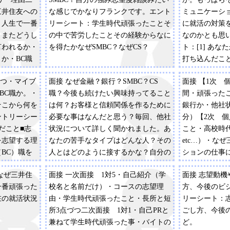
三井住友への
な感じでかなりフランクです。エント
ミュニケーシ
・人生で一番
リーシート：学生時代頑張ったことそ
に就活の対策
・またどうし
の中で苦労したことその経験からなに
なのかとも思
言われるか・
を得たかなぜSMBC？なぜCS？
ト：[1] あ
か・BC職
打ち込んだこ
三井住友志
い。 （30字以
ずつ・マイブ
面接 なぜ金融？銀行？SMBC？CS
面接 【1次 
次→志望動
が学生時代に
BC職か。・
職？今後も続けたい興味持ってること
間・頑張った
ど、二次と変
ば、簡潔に入
そこから何を
は何？お客様と信頼関係を作るために
銀行か・他社状
面接官の方が
で） （30字以内
ントリーシー
必要な事はなんだと思う？毎回、他社
分）【2次 個
望度などはき
て頂いたこと
だこと■志
状況について詳しく聞かれました。あ
こと・高校時
と思います。
と具体的なエ
を志望する理
なたの苦手なタイプはどんな人？その
etc…）・な
たこと3つ
入力して下さい。
BC）職を
人とはどのように接するかな？自分の
ションの仕事
たことについ
[3]で入力し
資
高校はどんな高校だった？エントリー
（約20分）和
いて、もっと
なぜ三井住
面接 一次面接 1対5・自己紹介（学
面接 志望動
シート：1．学生時代のもっとも打ち
かったです。
か？克服する
一番頑張った
校名と名前だけ）・コースの志望理
方、今後のビ
込んだこと2．1以外に学生時代にうち
た具体的な行
在の就活状況
由・学生時代頑張ったこと・長所と短
リーシート：
こんだこと（2個まで）3．1で入力し
たことかを含
所3点づつ二次面接 1対1・自己PRと
ごし方、今後
た事についてその取組内容と具体的な
（400字以内）[
兼ねて学生時代頑張った事・バイトの
ど。
エピソード4．1で入力した事につい
たエピソード