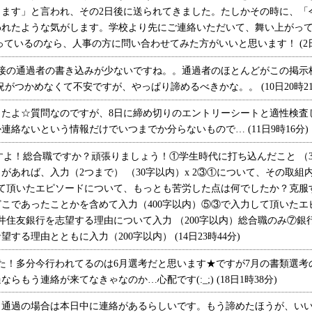
ります」と言われ、その2日後に送られてきました。たしかその時に、「
れたような気がします。学校より先にご連絡いただいて、舞い上がってし
上経っているのなら、人事の方に問い合わせてみた方がいいと思います！ (2日
接の通過者の書き込みが少ないですね。。通過者のほとんどがこの掲示
状況がつかめなくて不安ですが、やっぱり諦めるべきかな。。 (10日20時21
たよ☆質問なのですが、8日に締め切りのエントリーシートと適性検査
絡ないという情報だけでいつまでか分らないもので… (11日9時16分)
よ！総合職ですか？頑張りましょう！①学生時代に打ち込んだこと （3
があれば、入力（2つまで） （30字以内）x 2③①について、その取組
して頂いたエピソードについて、もっとも苦労した点は何でしたか？克服
こであったことかを含めて入力（400字以内）⑤③で入力して頂いたエ
三井住友銀行を志望する理由について入力 （200字以内）総合職のみ⑦
る理由とともに入力（200字以内） (14日23時44分)
た！多分今行われてるのは6月選考だと思います★ですが7月の書類選考
もう連絡が来てなきゃなのか…心配です(:_;) (18日1時38分)
通過の場合は本日中に連絡があるらしいです。もう諦めたほうが、いい