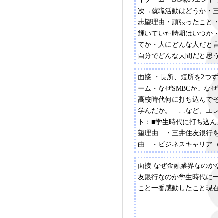
次→就職活動はどうか・
志望理由・頑張ったこと
輝いていた時期はいつか
てか・人にどんな人だと
自分でどんな人間だと思う
の説明・MCの役割・親は
面接 ・長所、短所を2つ
望を知っているかなど三
ーム・なぜSMBCか。なぜ
機・PR・BC職の説明な
高校時代何に打ち込んで
わらない内容四次→ほぼ
学んだか。 …など。エ
喋って下さいました。志
ト：■学生時代に打ち込ん
ちんと言えたほうがいい
望理由 ・三井住友銀行
エントリーシート：頑張っ
由 ・ビジネスキャリア（
とその中で一番がんばっ
志望する理由(BC職のみ)■
て選考中の他企業など
面接 なぜ金融業界なのか
格 など
友銀行なのか学生時代に
こと一番感動したこと現