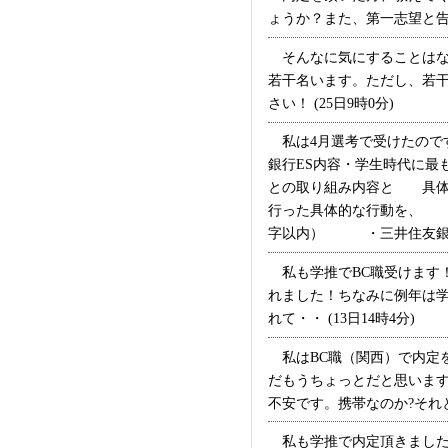
ょうか？また、第一志望と告げ
そんなに気にすることはな
若干名います。ただし、若
さい！ (25日9時0分)
私は4月選考で受けたので
銀行ES内容・学生時代に最
との取り組み内容と 具体
行った具体的な行動を、 
字以内） ・三井住友銀行を志
私も学推でBC職受けます！
れました！ちなみに例年は学
れて・・ (13日14時4分)
私はBC職（関西）で内定を
だもうちょっとだと思います
不安です。携帯なのか?それと
私も学推で内定頂きましたの