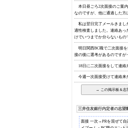
本日昼ごろ2次面接のご案内
なのですが、他に通過した方はい
私は翌日完了メールきました
適性検査しました。連絡あっ
けでいつまでか分らないもので… 
明日関西BC職で二次面接を
接の後に選考があるのですが‥よ
18日に二次面接をして連絡来た
今週一次面接受けて連絡来た方い
三井住友銀行内定者の志望
面接 一次→PRを混ぜて
イブーム・BC職のエント