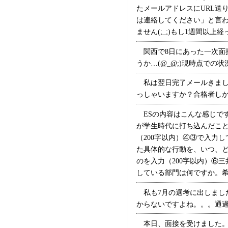
たメールアドレスにURL送
は連絡してください」と言わ
ません(;_;)もし1週間以
関西で8日にあった一次面
うか…(@_@;)現時点での
私は翌日完了メールきまし
っしゃいますか？合格者しか連
ESの内容はこんな感じです
が学生時代に打ち込んだこと
（200字以内）④③で入力
た具体的な行動を、いつ、ど
のを入力（200字以内）⑥
している部門は何ですか。希望す
私も7月の選考に出しまし
からないですよね。。。通過なら
本日、面接を受けました。