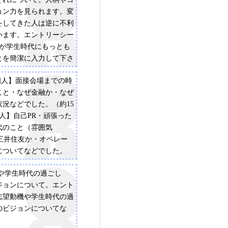
ョン力を見られます。変
をしてきた人は逆に不利
います。エントリーシー
なたが学生時代にもっとも
とを簡潔に入力して下さ
内）[2] [1]の他にあなた
個人】面接会場までの時
打ち込んだことがあれ
こと・なぜ金融か・なぜ
力して下さい。（2つま
況などでした。（約15
）x 2[3] [1]で入力し
人】自己PR・頑張った
について、その取組内容
代のこと（雰囲気
ピソードについて簡単に
ぜ三井住友か・オペレー
 （200字以内）4]
についてなどでした。
て頂いたエピソードにつ
やかな雰囲気で話しやす
も苦労した点は何でした
機や学生時代の過ごし
ためにあなた自身が取っ
ジョンについて。エント
動を、いつ、どこであっ
志望動機や学生時代の過
めて入力して下さい。
のビジョンについてな
5] [3]で入力して頂い
によって得られたものを