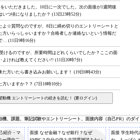
をいただきました。10日に一次でした。次の面接が1週間後
つ頃になりましたか？ (13日23時52分)
よ☆質問なのですが、8日に締め切りのエントリーシートと
た方いらっしゃいますか？合格者しか連絡ないという情報だ
(11日9時16分)
受けるのですが、所要時間はどれくらいでしたか？ここの面
ければ教えてください!! (11日20時7分)
方いたら書き込みお願いします！ (19日0時43分)
ますか？？ (7日18時10分)
動機、課題、筆記試験やエントリーシート、面接内容（自己PR）のダイ
自己紹介・マ
面接 なぜ金融？なぜ銀行？なぜ
面接 学生時
リー理由二
SMBC？自分の強み志望度雑談みたい
か。もっぱら