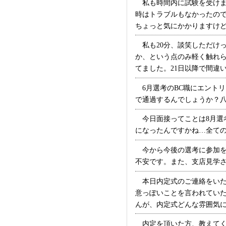
私も時間内に試験を受けま
時はトラブルもなかったので
ちょっと気にかかりますけどね…
私も20分、談笑しただけっ
か、という点のみ軽く触れ
てました。21日以降で間違いな
6月選考のBC職にエントリ
で通過するんでしょうか？八割
今日面接ってことは8月選考
になったんですかね…全ての日
今から今後の選考に参加を
不安です。また、支店見学され
本日内定式のご連絡をいた
意っぽいことを言われてい
んが、内定式どんな雰囲気にな
内定を頂いた方、教えてく