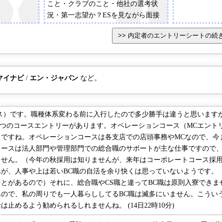
こと・クラブのこと・他社の選考状
て、苦労した点。克服するためにあな
入力して下さい
況・第一志望か？ESを見ながら面接
たが取った具体的な行動5．3で入力し
井住友銀行を
官が質問してくる感じで人間性を見て
た事から得られた事6．三井住友銀行
力して下さい。
いる感じがした。※地方支店の学推だ
を志望する理由7．将来FCになって、
業務において
ったため他の選考プロセスとは違うと
お客様にどのようなサービスしたいか
門は何ですか
思う。
入力して下さい
マイナビ
/
エン・ジャパン
など。
ス）です。職種体系変わる前に入行したので多少勝手は違うと思いますが
3つのコースエントリーがあります。オペレーションコース（MCエント
ですね。オペレーションコースは各支店での店頭事務やMCなので、今
コースは法人部門や管理部門での総合職のサポートが主な仕事ですので
ません。（今年の秋採用は知りませんが、来年はコーポレートコース採
が、人事や上は若いBC職の自活を余り快くは思っていないようです。
とがあるので）それに、総合職やCS職と違ってBC職は原則入寮できま
ので、私の周りでも一人暮らししてるBC職は滅多にいません。こうい
止めるよう勧められるしれませんね。 (14日22時10分)