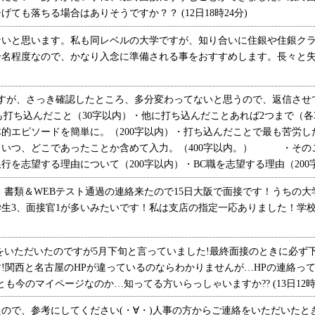
ても落ちる場合はありそうですか？？ (12日18時24分)
いと思います。私も同レベルの大学ですが、知り合いに住銀や住銀クラ
干名程度なので、かなり入念に準備される事をおすすめします。長々と
すが、さっき確認したところ、多分変わってないと思うので、返信させ
も打ち込んだこと（30字以内）・他に打ち込んだことあれば2つまで（各
的エピソードを簡単に。（200字以内）・打ち込んだことで最も苦労
いつ、どこであったことか含めて入力。（400字以内。） ・そのこ
望する理由について（200字以内）・BC職を志望する理由（200字以内）
書類＆WEBテスト通過の連絡来たので15日大阪で面接です！うちの大
生3、面接官1が多いみたいです！私は支店の指定一応ありました！学
いただいたのですが5月下旬と言っていました!最終面接のときに必ず
!関西と名古屋のHPが違っているのならわかりませんが…HPの連絡っ
も今のマイページなのか…知ってる方いらっしゃいますか?? (13日12時2
で、参考にしてください(・∀・)人事の方からご連絡をいただいたと