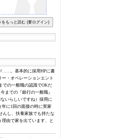
。（200字以内）・三
志望する理由について入
 （200字以内）・銀行
あなたが希望している部
。希望する理由とともに
。 （200字以内）
……。基本的に採用HPに書
リー・オペレーションエント
までの一般職の認識でOKだ
、今までの『銀行の一般職』
用ないらしいですね）採用に
（年に1回の面接の時に実家
せんし、扶養家族でも持たな
う理由で家を出ています、と