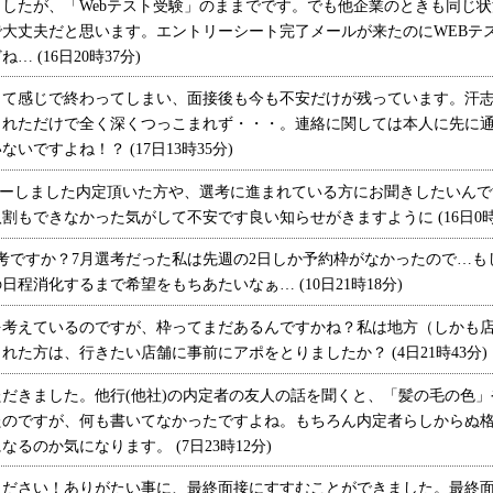
したが、「Webテスト受験」のままでです。でも他企業のときも同じ状
大丈夫だと思います。エントリーシート完了メールが来たのにWEBテ
 (16日20時37分)
て感じで終わってしまい、面接後も今も不安だけが残っています。汗志
られただけで全く深くつっこまれず・・・。連絡に関しては本人に先に
いですよね！？ (17日13時35分)
ーしました内定頂いた方や、選考に進まれている方にお聞きしたいんで
もできなかった気がして不安です良い知らせがきますように (16日0時2
ですか？7月選考だった私は先週の2日しか予約枠がなかったので…もし
程消化するまで希望をもちあたいなぁ… (10日21時18分)
考えているのですが、枠ってまだあるんですかね？私は地方（しかも店
た方は、行きたい店舗に事前にアポをとりましたか？ (4日21時43分)
だきました。他行(他社)の内定者の友人の話を聞くと、「髪の毛の色」
たのですが、何も書いてなかったですよね。もちろん内定者らしからぬ
るのか気になります。 (7日23時12分)
ださい！ありがたい事に、最終面接にすすむことができました。最終面